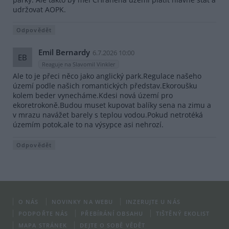
udržovat AOPK.
Odpovědět
Emil Bernardy
6.7.2026 10:00
EB
Reaguje na Slavomil Vinkler
Ale to je přeci něco jako anglický park.Regulace našeho
území podle našich romantických představ.Ekoroušku
kolem beder vynecháme.Kdesi nová území pro
ekoretrokoně.Budou muset kupovat balíky sena na zimu a
v mrazu navážet barely s teplou vodou.Pokud netrotéká
územím potok,ale to na výsypce asi nehrozí.
Odpovědět
O NÁS
NOVINKY NA WEBU
INZERUJTE U NÁS
PODPOŘTE NÁS
PŘEBÍRÁNÍ OBSAHU
TIŠTĚNÝ EKOLIST
MAPA STRÁNEK
DEJTE O SOBĚ VĚDĚT