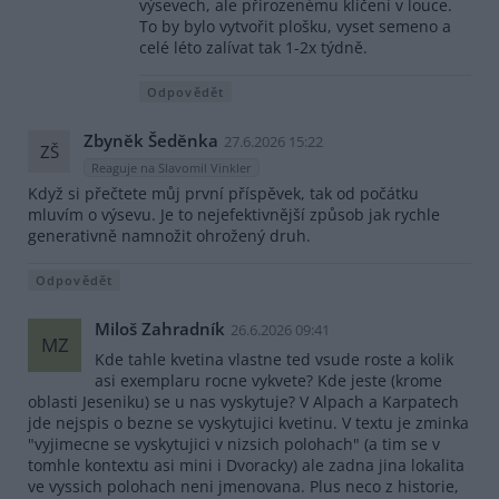
výsevech, ale přirozenému klíčení v louce.
To by bylo vytvořit plošku, vyset semeno a
celé léto zalívat tak 1-2x týdně.
Odpovědět
Zbyněk Šeděnka
27.6.2026 15:22
ZŠ
Reaguje na Slavomil Vinkler
Když si přečtete můj první příspěvek, tak od počátku
mluvím o výsevu. Je to nejefektivnější způsob jak rychle
generativně namnožit ohrožený druh.
Odpovědět
Miloš Zahradník
26.6.2026 09:41
MZ
Kde tahle kvetina vlastne ted vsude roste a kolik
asi exemplaru rocne vykvete? Kde jeste (krome
oblasti Jeseniku) se u nas vyskytuje? V Alpach a Karpatech
jde nejspis o bezne se vyskytujici kvetinu. V textu je zminka
"vyjimecne se vyskytujici v nizsich polohach" (a tim se v
tomhle kontextu asi mini i Dvoracky) ale zadna jina lokalita
ve vyssich polohach neni jmenovana. Plus neco z historie,