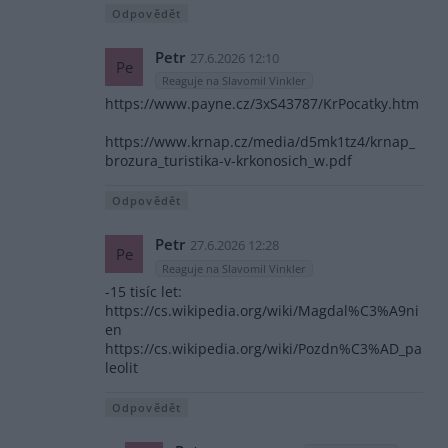
Odpovědět
Petr
27.6.2026 12:10
Pe
Reaguje na Slavomil Vinkler
https://www.payne.cz/3xS43787/KrPocatky.htm
https://www.krnap.cz/media/d5mk1tz4/krnap_
brozura_turistika-v-krkonosich_w.pdf
Odpovědět
Petr
27.6.2026 12:28
Pe
Reaguje na Slavomil Vinkler
-15 tisíc let:
https://cs.wikipedia.org/wiki/Magdal%C3%A9ni
en
https://cs.wikipedia.org/wiki/Pozdn%C3%AD_pa
leolit
Odpovědět