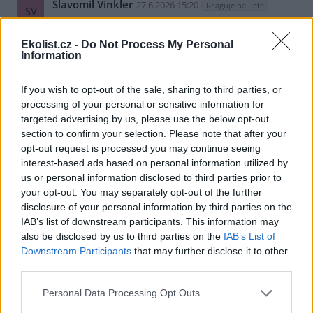
Slavomil Vinkler
27.6.2026 15:20
Reaguje na Petr
SV
Koho rozšíření? Zemědělců? Koho lovili lovci
sběrači?
Ekolist.cz -
Do Not Process My Personal
Nejvíce koně, kde se koně pásli v letě? Na horách.
Information
Sasanka narcisokvětá je typicky květiny mamutí stepi.
https://ekolist.cz/cz/publicistika/eseje/obnovujeme-
prirodu-nebo-muzeum-polemika-nad-evropskym-planem-
If you wish to opt-out of the sale, sharing to third parties, or
obnovy-prirody
processing of your personal or sensitive information for
Už mě to fakt nebaví ty vaše úhybné manévry, až lži.
targeted advertising by us, please use the below opt-out
section to confirm your selection. Please note that after your
Odpovědět
opt-out request is processed you may continue seeing
interest-based ads based on personal information utilized by
Petr
27.6.2026 17:01
Reaguje na Slavomil Vinkler
us or personal information disclosed to third parties prior to
Pe
your opt-out. You may separately opt-out of the further
Co se vám nehodí je úhybný manévr, a odkazy jsou
disclosure of your personal information by third parties on the
lži :-)
IAB’s list of downstream participants. This information may
also be disclosed by us to third parties on the
IAB’s List of
Odpovědět
Downstream Participants
that may further disclose it to other
Petr
third parties.
27.6.2026 17:06
Reaguje na Slavomil Vinkler
Pe
Citát je o zemědělské civilizaci. Na horách nic
Personal Data Processing Opt Outs
takového nebylo. A mamutí step už vůbec ne, ta zmizela s
dobou ledovou.