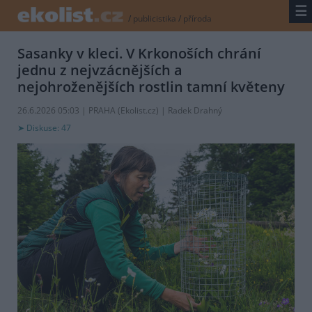
☰
/
publicistika
/
příroda
Sasanky v kleci. V Krkonoších chrání
jednu z nejvzácnějších a
nejohroženějších rostlin tamní květeny
26.6.2026 05:03 | PRAHA (
Ekolist.cz
) | Radek Drahný
Diskuse: 47