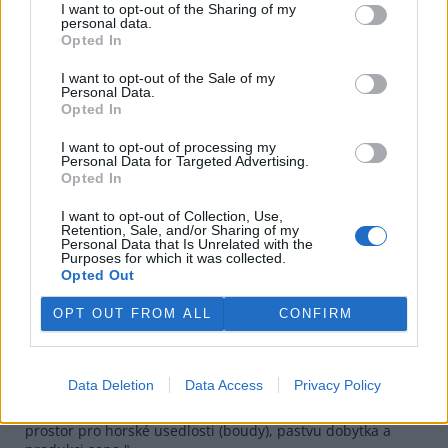
I want to opt-out of the Sharing of my
Koně na horách je legrační představa, ale chápu vás,
personal data.
něčím ty mezery zaplnit musíte, třeba i absurditami, to je
Opted In
jedno, stejně to nejde nijak vyvrátit, jinak by byly vaše
představy a teorie jako ementál.
I want to opt-out of the Sale of my
Personal Data.
Opted In
Odpovědět
I want to opt-out of processing my
Slavomil Vinkler
27.6.2026 18:17
Reaguje na Petr
Personal Data for Targeted Advertising.
SV
Opted In
Poslední devastované zbytky mamutí stepi jsou de
fakto horské krkonošské louky.
I want to opt-out of Collection, Use,
Retention, Sale, and/or Sharing of my
Personal Data that Is Unrelated with the
Odpovědět
Purposes for which it was collected.
Opted Out
Petr
27.6.2026 19:22
Reaguje na Slavomil Vinkler
Pe
OPT OUT FROM ALL
CONFIRM
Horský poddruh mamuta, že? :-)
Cituji: "Krkonošské louky nevznikly přirozenou cestou, ale
jsou dílem člověka. Vznikly odlesňováním horských svahů
Data Deletion
Data Access
Privacy Policy
během středověké kolonizace (zejména od 16. století) pro
potřeby zemědělství. Původní lesy lidé vykáceli, aby získali
prostor pro horské usedlosti (boudy), pastvu dobytka a