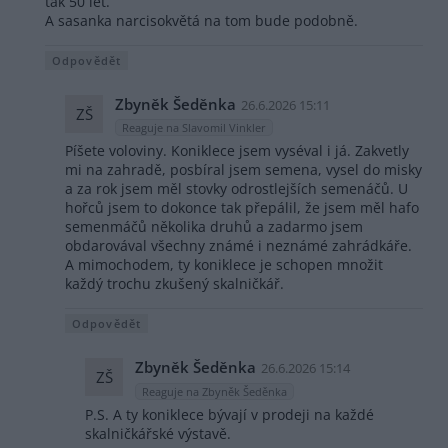
tak 50 let.
A sasanka narcisokvětá na tom bude podobně.
Odpovědět
Zbyněk Šeděnka
26.6.2026 15:11
ZŠ
Reaguje na Slavomil Vinkler
Píšete voloviny. Koniklece jsem vyséval i já. Zakvetly
mi na zahradě, posbíral jsem semena, vysel do misky
a za rok jsem měl stovky odrostlejších semenáčů. U
hořců jsem to dokonce tak přepálil, že jsem měl hafo
semenmáčů několika druhů a zadarmo jsem
obdarovával všechny známé i neznámé zahrádkáře.
A mimochodem, ty koniklece je schopen množit
každý trochu zkušený skalničkář.
Odpovědět
Zbyněk Šeděnka
26.6.2026 15:14
ZŠ
Reaguje na Zbyněk Šeděnka
P.S. A ty koniklece bývají v prodeji na každé
skalničkářské výstavě.