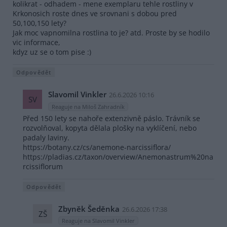
kolikrat - odhadem - mene exemplaru tehle rostliny v
Krkonosich roste dnes ve srovnani s dobou pred
50,100,150 lety?
Jak moc vapnomilna rostlina to je? atd. Proste by se hodilo
vic informace,
kdyz uz se o tom pise :)
Odpovědět
Slavomil Vinkler
26.6.2026 10:16
SV
Reaguje na Miloš Zahradník
Před 150 lety se nahoře extenzivně páslo. Trávník se
rozvolňoval, kopyta dělala plošky na vyklíčení, nebo
padaly laviny.
https://botany.cz/cs/anemone-narcissiflora/
https://pladias.cz/taxon/overview/Anemonastrum%20na
rcissiflorum
Odpovědět
Zbyněk Šeděnka
26.6.2026 17:38
ZŠ
Reaguje na Slavomil Vinkler