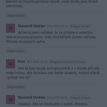
Jakmile se imunosupresiva vysadí, nové druhy jsou ihned
odmítnuty.
Odpovědět
Slavomil Vinkler
28.6.2026 22:13
Reaguje na Petr
SV
👍Tak to jsem nečekal, že se přidáte k autařům,
žádná imunosupresiva, tedy chráněných území netřeba.
Příroda se postará sama.
Odpovědět
Petr
29.6.2026 08:19
Reaguje na Slavomil Vinkler
Pe
Vím že jste zarytý antropocentrik a z divoké přírody
máte hrůzu. Víte že kráva umí běžet dvakrát, možná třikrát
rychleji než vy?
Odpovědět
Slavomil Vinkler
29.6.2026 09:55
Reaguje na Petr
SV
Opakuji. Zde se shodujete z autaři. Divokou