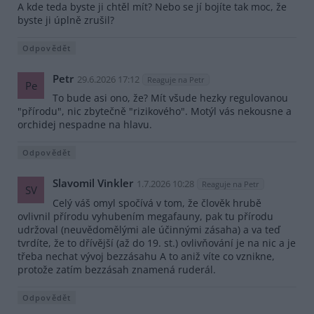
A kde teda byste ji chtěl mít? Nebo se jí bojíte tak moc, že
byste ji úplně zrušil?
Odpovědět
Petr
29.6.2026 17:12
Reaguje na Petr
Pe
To bude asi ono, že? Mít všude hezky regulovanou
"přírodu", nic zbytečně "rizikového". Motýl vás nekousne a
orchidej nespadne na hlavu.
Odpovědět
Slavomil Vinkler
1.7.2026 10:28
Reaguje na Petr
SV
Celý váš omyl spočívá v tom, že člověk hrubě
ovlivnil přírodu vyhubením megafauny, pak tu přírodu
udržoval (neuvědomělými ale účinnými zásaha) a va teď
tvrdíte, že to dřívější (až do 19. st.) ovlivňování je na nic a je
třeba nechat vývoj bezzásahu A to aniž víte co vznikne,
protože zatím bezzásah znamená ruderál.
Odpovědět