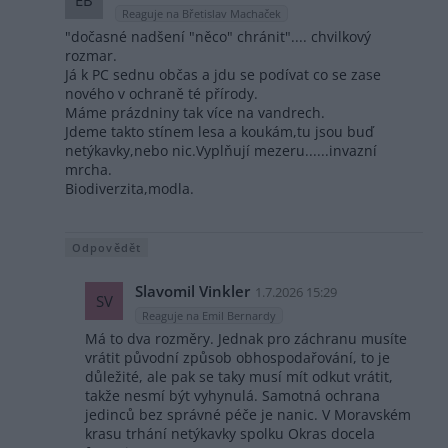
Reaguje na Břetislav Machaček
"dočasné nadšení "něco" chránit".... chvilkový
rozmar.
Já k PC sednu občas a jdu se podívat co se zase
nového v ochraně té přírody.
Máme prázdniny tak více na vandrech.
Jdeme takto stínem lesa a koukám,tu jsou buď
netýkavky,nebo nic.Vyplňují mezeru......invazní
mrcha.
Biodiverzita,modla.
Odpovědět
Slavomil Vinkler
1.7.2026 15:29
SV
Reaguje na Emil Bernardy
Má to dva rozměry. Jednak pro záchranu musíte
vrátit původní způsob obhospodařování, to je
důležité, ale pak se taky musí mít odkut vrátit,
takže nesmí být vyhynulá. Samotná ochrana
jedinců bez správné péče je nanic. V Moravském
krasu trhání netýkavky spolku Okras docela