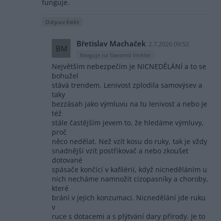
funguje.
Odpovědět
Břetislav Machaček
2.7.2026 09:52
BM
Reaguje na Slavomil Vinkler
Největším nebezpečím je NICNEDĚLÁNÍ a to se
bohužel
stává trendem. Lenivost zplodila samovýsev a
taky
bezzásah jako výmluvu na tu lenivost a nebo je
též
stále častějším jevem to, že hledáme výmluvy,
proč
něco nedělat. Než vzít kosu do ruky, tak je vždy
snadnější vzít postřikovač a nebo zkoušet
dotované
spásače končící v kafilérii, když nicneděláním u
nich necháme namnožit cizopasníky a choroby,
které
brání v jejich konzumaci. Nicnedělání jde ruku
v
ruce s dotacemi a s plýtvání dary přírody. Je to