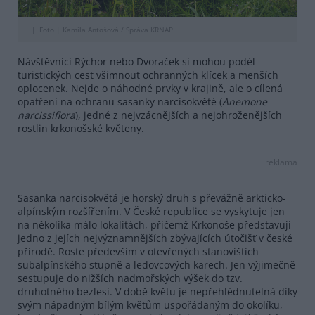
Foto |
Kamila Antošová / Správa KRNAP
Návštěvníci Rýchor nebo Dvoraček si mohou podél
turistických cest všimnout ochranných klícek a menších
oplocenek. Nejde o náhodné prvky v krajině, ale o cílená
opatření na ochranu sasanky narcisokvěté (
Anemone
narcissiflora
), jedné z nejvzácnějších a nejohroženějších
rostlin krkonošské květeny.
reklama
Sasanka narcisokvětá je horský druh s převážně arkticko-
alpínským rozšířením. V České republice se vyskytuje jen
na několika málo lokalitách, přičemž Krkonoše představují
jedno z jejích nejvýznamnějších zbývajících útočišť v české
přírodě. Roste především v otevřených stanovištích
subalpínského stupně a ledovcových karech. Jen výjimečně
sestupuje do nižších nadmořských výšek do tzv.
druhotného bezlesí. V době květu je nepřehlédnutelná díky
svým nápadným bílým květům uspořádaným do okolíku,