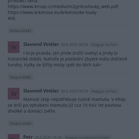
produkci sena."
https://www.krnap.cz/media/m2yjr0cx/louky_web.pdf
https://www.krkonose.eu/krkonosske-louky
Atd.
Odpovědět
Slavomil Vinkler
28.6.2026 08:56
Reaguje na Petr
SV
I to je pravda, jen jinde (nižší svahy) a jindy (v
historické době). Nahoře je poslední zbytek málo dotčené
tundry. Kytky se šířily místy zpět do těch luk>
Odpovědět
Slavomil Vinkler
28.6.2026 08:59
Reaguje na Petr
SV
Mamutí step nepotřebuje nutně mamuta. V Altaji
se drží po vyhubení mamuta již cca 10 tisíc let pastvou
divolké a domácí zvěře.
Odpovědět
Petr
28.6.2026 18:26
Reaguje na Slavomil Vinkler