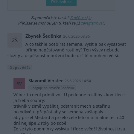
Zapomněli jste heslo?
Změňte si je
.
Přihlásit se mohou jen ti, kteří se již
zaregistrovali
.
Zbyněk Šeděnka
26.6.2026 08:36
ZŠ
A co takhle posbírat semena, vysít a pak vysazovat
přímo napěstované rostliny? Ten výsev nebude
složitý a úspěšnost množení bude určitě mnohem větší.
Odpovědět
Slavomil Vinkler
26.6.2026 14:54
SV
Reaguje na Zbyněk Šeděnka
Vůbec to není primitivní. U podobné rostliny - koniklece
ja třeba souhry:
trávník v zimě vypálit tj odstranit mech a stařinu,
po odkvětu přepást aby se semena zašlapaly
aby přišel Medard a pršelo celé léto minimálně těch 40
dní nejlépe 2 roky po sobě
Že se tyto podmínky vyskytují řídce svědčí životnost trsu