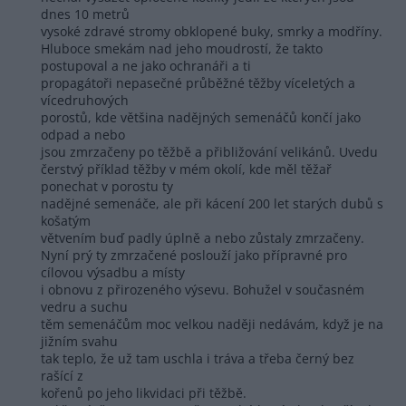
dnes 10 metrů
vysoké zdravé stromy obklopené buky, smrky a modříny.
Hluboce smekám nad jeho moudrostí, že takto
postupoval a ne jako ochranáři a ti
propagátoři nepasečné průběžné těžby víceletých a
vícedruhových
porostů, kde většina nadějných semenáčů končí jako
odpad a nebo
jsou zmrzačeny po těžbě a přibližování velikánů. Uvedu
čerstvý příklad těžby v mém okolí, kde měl těžař
ponechat v porostu ty
nadějné semenáče, ale při kácení 200 let starých dubů s
košatým
větvením buď padly úplně a nebo zůstaly zmrzačeny.
Nyní prý ty zmrzačené poslouží jako přípravné pro
cílovou výsadbu a místy
i obnovu z přirozeného výsevu. Bohužel v současném
vedru a suchu
těm semenáčům moc velkou naději nedávám, když je na
jižním svahu
tak teplo, že už tam uschla i tráva a třeba černý bez
rašící z
kořenů po jeho likvidaci při těžbě.