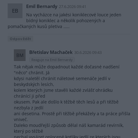
Emil Bernardy
27.6.2026 09:41
EB
Na vycházce na jakési koniklecové louce jeden
bídný koniklec a několik pohozených a
pomačkaných kusů pletiva .....
Odpovědět
Břetislav Machaček
30.6.2026 09:43
BM
Reaguje na Emil Bernardy
Tak nějak může dopadnout každé dočasné nadšení
"něco" chránit. Já
kdysi naletěl chránit náletové semenáče jedlí v
beskydských lesích,
kolem kterých jsme stavěli každé zvlášť ohrádku
chránící ji před
okusem. Pak ale došlo k těžbě těch lesů a při těžbě
nezbyla z jedlí
ani desetina. Prostě při těžbě překážely a ta práce přišla
vniveč.
Daleko moudřejší způsob dělal náš kamarád revírník,
který po těžbě
nechal vysázet oplocené kotlíky jedlí ze kterých jsou