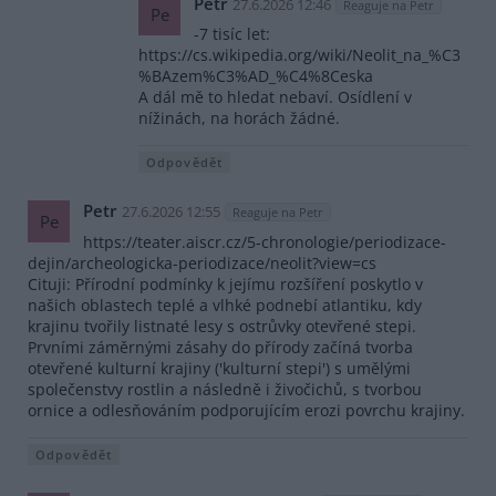
Petr
27.6.2026 12:46
Reaguje na Petr
Pe
-7 tisíc let:
https://cs.wikipedia.org/wiki/Neolit_na_%C3
%BAzem%C3%AD_%C4%8Ceska
A dál mě to hledat nebaví. Osídlení v
nížinách, na horách žádné.
Odpovědět
Petr
27.6.2026 12:55
Reaguje na Petr
Pe
https://teater.aiscr.cz/5-chronologie/periodizace-
dejin/archeologicka-periodizace/neolit?view=cs
Cituji: Přírodní podmínky k jejímu rozšíření poskytlo v
našich oblastech teplé a vlhké podnebí atlantiku, kdy
krajinu tvořily listnaté lesy s ostrůvky otevřené stepi.
Prvními záměrnými zásahy do přírody začíná tvorba
otevřené kulturní krajiny ('kulturní stepi') s umělými
společenstvy rostlin a následně i živočichů, s tvorbou
ornice a odlesňováním podporujícím erozi povrchu krajiny.
Odpovědět