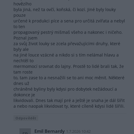
hovězího
byla jiná, než ta ovčí, koňská, či kozí. Jiné byly louky
pouze
určené k produkci píce a sena pro určitá zvířata a nebyl
to ten
propagovaný pestrý mišmaš všeho a nakonec i ničeho.
Poznal jsem
za svůj život louky se zcela převažujícími druhy, které
byly ale
na jiné louce vzácné a nikdo si s tím nelámal hlavu a
nechtěl to
mermomocí srovnat do lajny. Prostě to lidé brali tak, že
tam roste
to, tam zase to a nesnažili se to ani moc měnit. Některé
dnes už
chráněné byliny byly kdysi pro dobytek nežádoucí a
dokonce je
likvidovali. Dnes tak mají pré a ještě je snaha je dál šířit
a nebo naopak likvidovat ty, které cíleně kdysi lidé šířili.
Odpovědět
Emil Bernardy
1.7.2026 10:42
EB