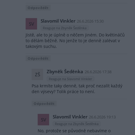
Odpovědět
Slavomil Vinkler
26.6.2026 15:30
SV
Reaguje na Zbyněk Šeděnka
Jistě, ale to je úplně o něčem jiném. Do květináčů
to dělám běžně. No jenže to je denně zalévat v
takovým suchu.
Odpovědět
Zbyněk Šeděnka
26.6.2026 17:38
ZŠ
Reaguje na Slavomil Vinkler
Psa krmíte taky denně, tak proč nezalít každý
den výsevy? Tolik práce to není.
Odpovědět
Slavomil Vinkler
26.6.2026 19:13
SV
Reaguje na Zbyněk Šeděnka
No, protože se původně nebavíme o