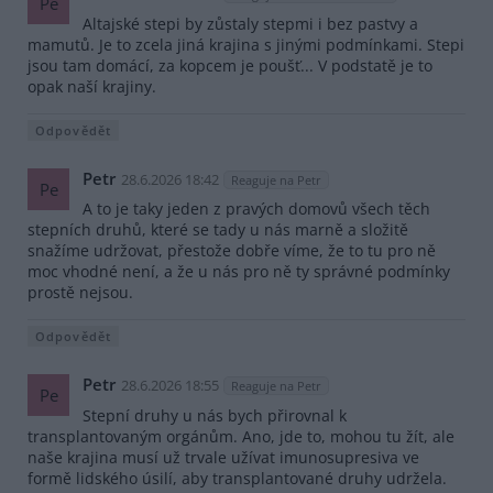
Pe
Altajské stepi by zůstaly stepmi i bez pastvy a
mamutů. Je to zcela jiná krajina s jinými podmínkami. Stepi
jsou tam domácí, za kopcem je poušť... V podstatě je to
opak naší krajiny.
Odpovědět
Petr
28.6.2026 18:42
Reaguje na Petr
Pe
A to je taky jeden z pravých domovů všech těch
stepních druhů, které se tady u nás marně a složitě
snažíme udržovat, přestože dobře víme, že to tu pro ně
moc vhodné není, a že u nás pro ně ty správné podmínky
prostě nejsou.
Odpovědět
Petr
28.6.2026 18:55
Reaguje na Petr
Pe
Stepní druhy u nás bych přirovnal k
transplantovaným orgánům. Ano, jde to, mohou tu žít, ale
naše krajina musí už trvale užívat imunosupresiva ve
formě lidského úsilí, aby transplantované druhy udržela.