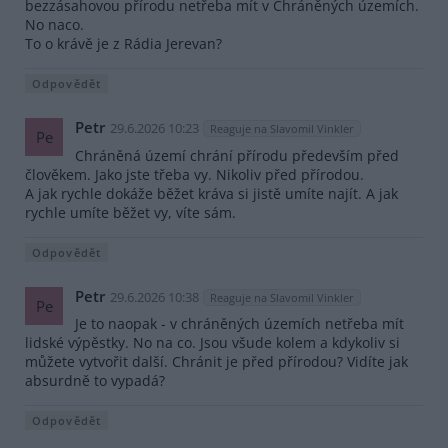
bezzásahovou přírodu netřeba mít v Chráněných územích.
No naco.
To o krávě je z Rádia Jerevan?
Odpovědět
Petr
29.6.2026 10:23
Reaguje na Slavomil Vinkler
Pe
Chráněná území chrání přírodu především před
člověkem. Jako jste třeba vy. Nikoliv před přírodou.
A jak rychle dokáže běžet kráva si jistě umíte najít. A jak
rychle umíte běžet vy, víte sám.
Odpovědět
Petr
29.6.2026 10:38
Reaguje na Slavomil Vinkler
Pe
Je to naopak - v chráněných územích netřeba mít
lidské výpěstky. No na co. Jsou všude kolem a kdykoliv si
můžete vytvořit další. Chránit je před přírodou? Vidíte jak
absurdně to vypadá?
Odpovědět