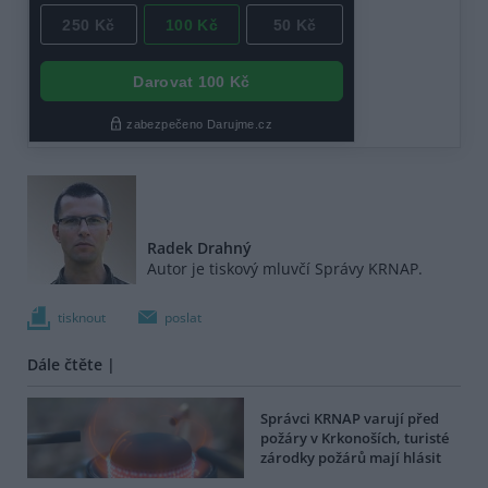
Radek Drahný
Autor je tiskový mluvčí Správy KRNAP.
tisknout
poslat
Dále čtěte |
Správci KRNAP varují před
požáry v Krkonoších, turisté
zárodky požárů mají hlásit