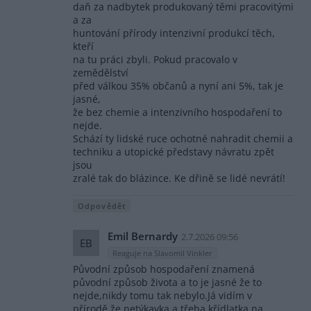
daň za nadbytek produkovaný těmi pracovitými
a za
huntování přírody intenzivní produkcí těch,
kteří
na tu práci zbyli. Pokud pracovalo v
zemědělství
před válkou 35% občanů a nyní ani 5%, tak je
jasné,
že bez chemie a intenzivního hospodaření to
nejde.
Schází ty lidské ruce ochotné nahradit chemii a
techniku a utopické představy návratu zpět
jsou
zralé tak do blázince. Ke dřině se lidé nevrátí!
Odpovědět
Emil Bernardy
2.7.2026 09:56
EB
Reaguje na Slavomil Vinkler
Původní způsob hospodaření znamená
původní způsob života a to je jasné že to
nejde,nikdy tomu tak nebylo.Já vidím v
přírodě,že netýkavka a třeba křídlatka,na