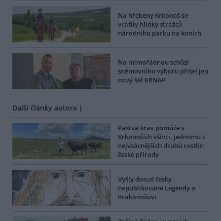
Na hřebeny Krkonoš se
vrátily hlídky strážců
národního parku na koních
Na mimořádnou schůzi
sněmovního výboru přišel jen
nový šéf KRNAP
Další články autora |
Pastva krav pomůže v
Krkonoších všivci, jednomu z
nejvzácnějších druhů rostlin
české přírody
Vyšly dosud česky
nepublikované Legendy o
Krakonošovi