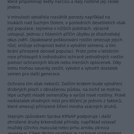
které připomínají květy narcisů a daly rostlině její české
jméno.
V minulosti vytvářela rozsáhlé porosty například na
loukách nad Suchým Dolem, v posledních desetiletích však
její populace, zejména v nižších polohách, výrazně
ustupují. Jednou z hlavních příčin úbytku je dlouhodobý
okus zvěří. Opakované poškozování rostlin omezuje jejich
růst, snižuje schopnost kvést a vytvářet semena, a tím
brání přirozené obnově populací. Proto jsme v letošním
roce přistoupili k individuální ochraně jednotlivých rostlin
pomocí ochranných klícek nebo menších oplocenek. Díky
tomu mohou sasanky zesílit, vykvést a vytvořit dostatek
semen pro další generace.
Ochrana tím však nekončí. Dalším krokem bude vytváření
drobných ploch s obnaženou půdou, na nichž se mohou
lépe uchytit mladé semenáčky a vyrůst nové rostliny. Právě
nedostatek vhodných míst pro klíčení je jedním z faktorů,
které omezují přirozené šíření mnoha vzácných druhů.
Stejným způsobem Správa KRNAP podporuje i další
ohrožené druhy krkonošské přírody, například vstavač
mužský (
Orchis mascula
) nebo prhu arniku
(Arnica
montana
). Cílem těchto opatření je zachovat rozmanitost