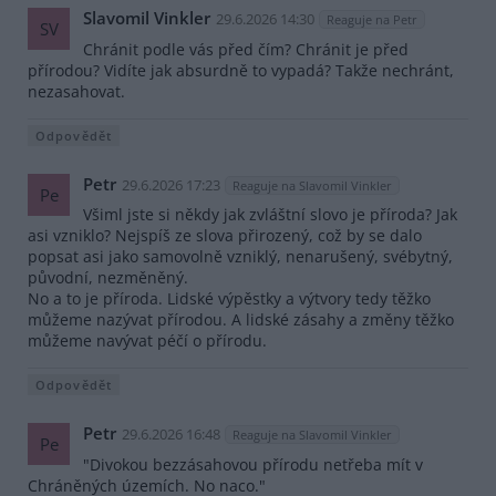
Slavomil Vinkler
29.6.2026 14:30
Reaguje na Petr
SV
Chránit podle vás před čím? Chránit je před
přírodou? Vidíte jak absurdně to vypadá? Takže nechránt,
nezasahovat.
Odpovědět
Petr
29.6.2026 17:23
Reaguje na Slavomil Vinkler
Pe
Všiml jste si někdy jak zvláštní slovo je příroda? Jak
asi vzniklo? Nejspíš ze slova přirozený, což by se dalo
popsat asi jako samovolně vzniklý, nenarušený, svébytný,
původní, nezměněný.
No a to je příroda. Lidské výpěstky a výtvory tedy těžko
můžeme nazývat přírodou. A lidské zásahy a změny těžko
můžeme navývat péčí o přírodu.
Odpovědět
Petr
29.6.2026 16:48
Reaguje na Slavomil Vinkler
Pe
"Divokou bezzásahovou přírodu netřeba mít v
Chráněných územích. No naco."