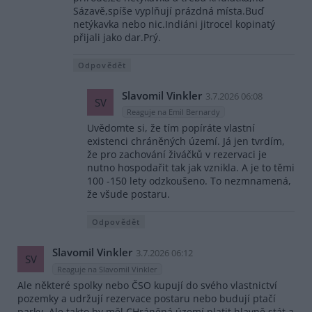
Sázavě,spíše vyplňují prázdná místa.Buď
netýkavka nebo nic.Indiáni jitrocel kopinatý
přijali jako dar.Prý.
Odpovědět
Slavomil Vinkler
3.7.2026 06:08
SV
Reaguje na Emil Bernardy
Uvědomte si, že tím popíráte vlastní
existenci chráněných území. Já jen tvrdím,
že pro zachování živáčků v rezervaci je
nutno hospodařit tak jak vznikla. A je to těmi
100 -150 lety odzkoušeno. To nezmnamená,
že všude postaru.
Odpovědět
Slavomil Vinkler
3.7.2026 06:12
SV
Reaguje na Slavomil Vinkler
Ale některé spolky nebo ČSO kupují do svého vlastnictví
pozemky a udržují rezervace postaru nebo budují ptačí
parky. Ale takto by měl CHráněná území platit hlavně stát a