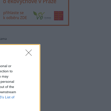
lama
sonal or
ection to
ou may
 personal
out of the
 downstream
B’s List of