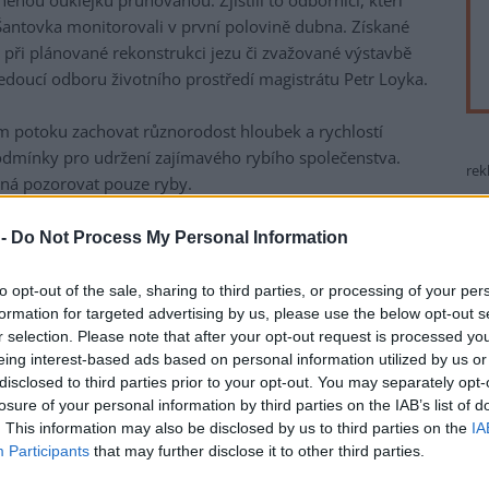
nou ouklejku pruhovanou. Zjistili to odborníci, kteří
Šantovka monitorovali v první polovině dubna. Získané
e při plánované rekonstrukci jezu či zvažované výstavbě
vedoucí odboru životního prostředí magistrátu Petr Loyka.
m potoku zachovat různorodost hloubek a rychlostí
podmínky pro udržení zajímavého rybího společenstva.
rek
ná pozorovat pouze ryby.
í živočichové dna. Říkáme jim makrozoobentos a jsou
 -
Do Not Process My Personal Information
ředí v řece, jako jedni z prvních reagují na případné
to opt-out of the sale, sharing to third parties, or processing of your per
formation for targeted advertising by us, please use the below opt-out s
ovině bylo původně zaslepeno v roce 1989 po odstavení
r selection. Please note that after your opt-out request is processed y
místním obyvatelům pak znepříjemňovala stojatá
eing interest-based ads based on personal information utilized by us or
ila stavem vody v hlavním korytě Moravy a v Mlýnském
disclosed to third parties prior to your opt-out. You may separately opt-
tě obnoven.
losure of your personal information by third parties on the IAB’s list of
. This information may also be disclosed by us to third parties on the
IA
ru města, a jeho budoucí podoba je proto důležitá.
Participants
that may further disclose it to other third parties.
vu biologie obratlovců Akademie věd nám umožňují řece