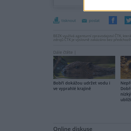
tisknout
poslat
BEZK využívá agenturní zpravodajství ČTK, která
zdrojů ČTK je výslovně zakázáno bez předchozí
Dále čtěte |
Bobři dokážou udržet vodu i
Nepře
ve vyprahlé krajině
Dobř
nízk
ublíž
Online diskuse