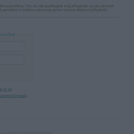
ře a postřehy. Tím, že zde publikujete svůj příspěvek, se ale zároveň
dě porušení si redakce vyhrazuje právo smazat diskusní příspěvěk
ŘIHLÁŠENÍ
 si je
.
zaregistrovali
.