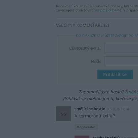
Redakce Ekolistu vítá čtenářské názory, komentá
zavazujete dodržovat
pravidla diskuse
. V přípa
VŠECHNY KOMENTÁŘE (2)
DO DISKUZE SE MŮŽETE ZAPOJIT PO P
Uživatelský e-mail
Heslo
Zapomněli jste heslo?
Změňte
Přihlásit se mohou jen ti, kteří se již
smějící se bestie
9.5.2026 17:54
ss
A kormoránů kolik ?
Odpovědět