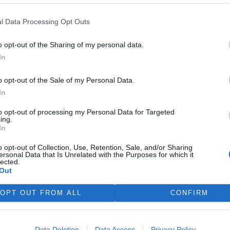
ntovala výsledky průzkumu primátorka Miroslava
l Data Processing Opt Outs
o opt-out of the Sharing of my personal data.
In
o opt-out of the Sale of my Personal Data.
In
to opt-out of processing my Personal Data for Targeted
ing.
In
o opt-out of Collection, Use, Retention, Sale, and/or Sharing
ersonal Data that Is Unrelated with the Purposes for which it
lected.
Out
OPT OUT FROM ALL
CONFIRM
Data Deletion
Data Access
Privacy Policy