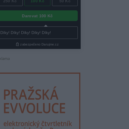
klama