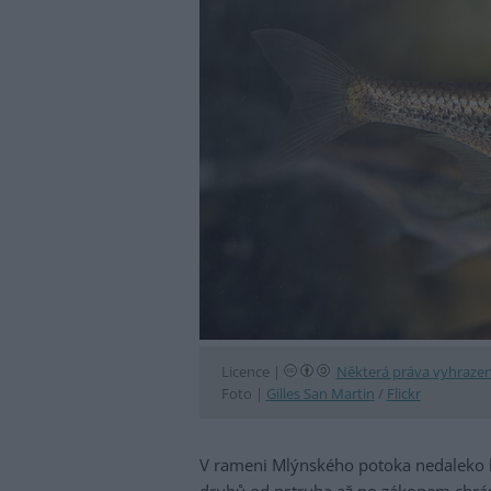
Licence |
Některá práva vyhraze
Foto |
Gilles San Martin
/
Flickr
V rameni Mlýnského potoka nedaleko h