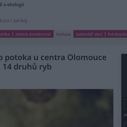
í a ekologii
ltura
/
zprávy
istika
zelená domácnost
kultura
kalendář akcí
fotobank
o potoka u centra Olomouce
i 14 druhů ryb