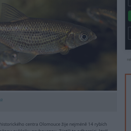
re
na
istorického centra Olomouce žije nejméně 14 rybích