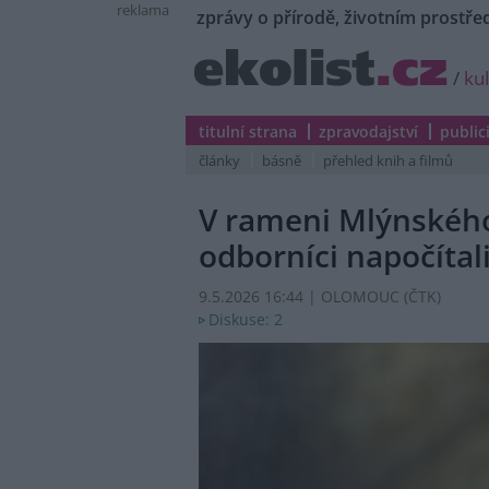
reklama
zprávy o přírodě, životním prostřed
/
ku
titulní strana
zpravodajství
public
články
básně
přehled knih a filmů
V rameni Mlýnskéh
odborníci napočítal
9.5.2026 16:44 | OLOMOUC (
ČTK
)
Diskuse: 2