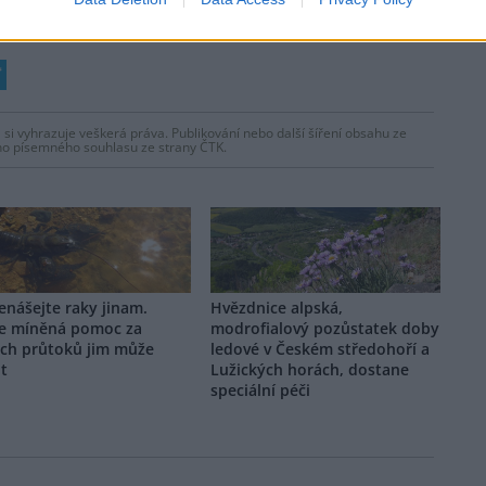
 si vyhrazuje veškerá práva. Publikování nebo další šíření obsahu ze
ho písemného souhlasu ze strany ČTK.
nášejte raky jinam.
Hvězdnice alpská,
e míněná pomoc za
modrofialový pozůstatek doby
ých průtoků jim může
ledové v Českém středohoří a
it
Lužických horách, dostane
speciální péči