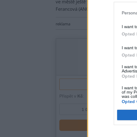
ve městě ještě více porozumět," kome
Ferancová (ANO).
Persona
reklama
I want t
Opted 
I want t
Opted 
I want 
Advertis
Opted 
I want t
of my P
was col
Opted 