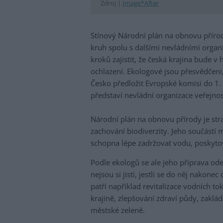
Zdroj |
Image*After
Stínový Národní plán na obnovu přírod
kruh spolu s dalšími nevládními organ
kroků zajistit, že česká krajina bude v
ochlazení. Ekologové jsou přesvědčeni
Česko předložit Evropské komisi do 1. zá
představí nevládní organizace veřejnost
Národní plán na obnovu přírody je stra
zachování biodiverzity. Jeho součástí m
schopna lépe zadržovat vodu, poskytov
Podle ekologů se ale jeho příprava od
nejsou si jisti, jestli se do něj nakon
patří například revitalizace vodních 
krajině, zlepšování zdraví půdy, zaklá
městské zeleně.