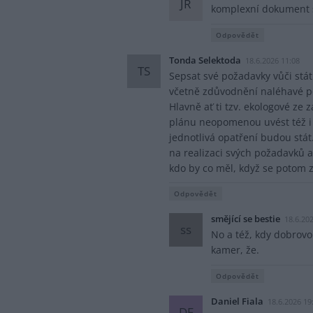
JŘ
komplexní dokument se
Odpovědět
Tonda Selektoda
18.6.2026 11:08
TS
Sepsat své požadavky vůči stát
včetně zdůvodnění naléhavé po
Hlavně ať ti tzv. ekologové ze
plánu neopomenou uvést též i 
jednotlivá opatření budou stát
na realizaci svých požadavků a
kdo by co měl, když se potom 
Odpovědět
smějící se bestie
18.6.20
ss
No a též, kdy dobrovo
kamer, že.
Odpovědět
Daniel Fiala
18.6.2026 19
DF