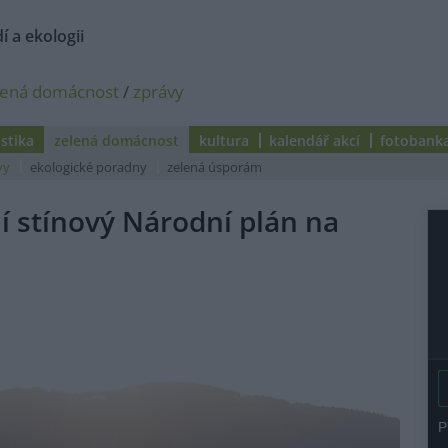
í a ekologii
lená domácnost
/
zprávy
istika
zelená domácnost
kultura
kalendář akcí
fotobank
vy
ekologické poradny
zelená úsporám
í stínový Národní plán na