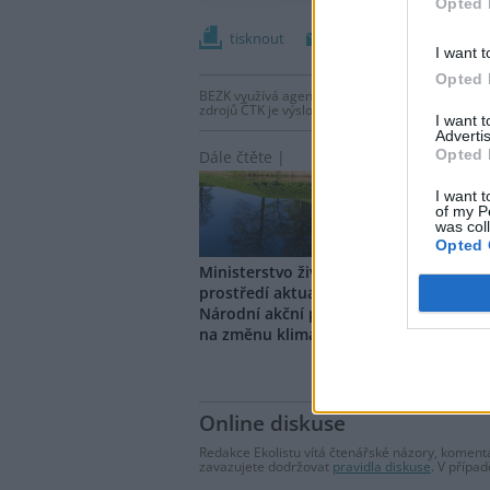
Opted 
tisknout
poslat
I want t
Opted 
BEZK využívá agenturní zpravodajství ČTK, která
zdrojů ČTK je výslovně zakázáno bez předchozí
I want 
Advertis
Opted 
Dále čtěte |
I want t
of my P
was col
Opted 
Ministerstvo životního
U Ma
prostředí aktualizovalo
rekor
Národní akční plán adaptace
mete
na změnu klimatu
Online diskuse
Redakce Ekolistu vítá čtenářské názory, komentá
zavazujete dodržovat
pravidla diskuse
. V přípa