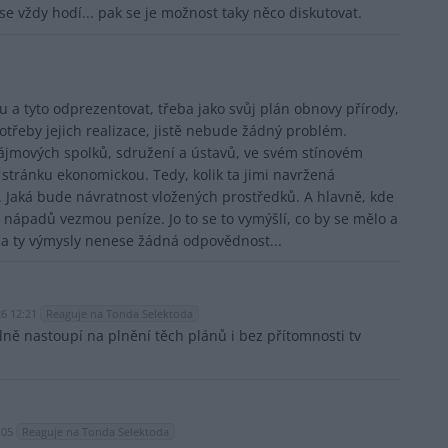
 vždy hodí... pak se je možnost taky něco diskutovat.
u a tyto odprezentovat, třeba jako svůj plán obnovy přírody,
třeby jejich realizace, jistě nebude žádný problém.
 zájmových spolků, sdružení a ústavů, ve svém stínovém
stránku ekonomickou. Tedy, kolik ta jimi navržená
. Jaká bude návratnost vložených prostředků. A hlavně, kde
 nápadů vezmou peníze. Jo to se to vymýšlí, co by se mělo a
za ty výmysly nenese žádná odpovědnost...
26 12:21
Reaguje na Tonda Selektoda
lně nastoupí na plnění těch plánů i bez přítomnosti tv
:05
Reaguje na Tonda Selektoda