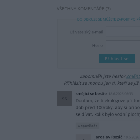
VŠECHNY KOMENTÁŘE (7)
DO DISKUZE SE MŮŽETE ZAPOJIT PO P
Uživatelský e-mail
Heslo
Zapomněli jste heslo?
Změňte
Přihlásit se mohou jen ti, kteří se již
smějící se bestie
18.6.2026 06:33
ss
Doufám, že ti ekológové při to
dob před 100roky, aby si připo
se dívat, kolik bylo vodní ploch
Odpovědět
Jaroslav Řezáč
19.6.2026