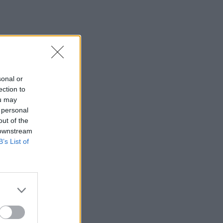
sonal or
ection to
ou may
 personal
out of the
 downstream
B’s List of