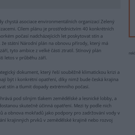
y chystá asociace environmentálních organizací Zelený
izacemi. Cílem plánu je prostřednictvím 40 konkrétních
 horkém počasí nadcházejících let poskytovat stín a
, že státní Národní plán na obnovu přírody, který má
ří, tyto ambice z velké části ztratil. Stínový plán
rek
i letos v průběhu září.
tegický dokument, který řeší souběžně klimatickou krizi a
ají být i konkrétní opatření, díky nimž bude česká krajina
at stín a tlumit dopady extrémního počasí.
ehrává pod silným tlakem zemědělské a lesnické lobby, a
ec dostanou skutečně účinná opatření. Mezi ty podle nich
toků a obnova mokřadů jako podpory pro zadržování vody v
dání krajinných prvků v zemědělské krajině nebo rozvoj