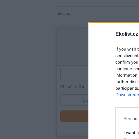
reklama
Ekolist.cz
If you wish 
sensitive in
confirm you
continue se
information 
further disc
participants
Downstream 
Persona
I want t