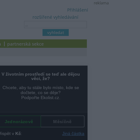
reklama
Přihlášení
rozšířené vyhledávání
a
partnerská sekce