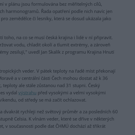
ní v plánu jsou formulována bez měřitelných cílů,
ých harmonogramů. Řada opatření podle nich navíc jen
a pro zemědělce či lesníky, která se dosud ukázala jako
í toho, na co se musí česká krajina i lidé v ní připravit.
žovat vodu, chladit okolí a tlumit extrémy, a zároveň
émy zesilují," uvedl Jan Skalík z programu Krajina Hnutí
tropických veder. V pátek teploty na řadě míst překonají
 Moravě a v centrální části Čech mohou dostat až k 36
 teploty ale stále zůstanou nad 31 stupni. Český
nes vydal
výstrahu
před vysokými a velmi vysokými
víkendu, od středy se má začít ochlazovat.
a dvakrát rychleji než světový průměr a za posledních 60
 stupně Celsia. K vlnám veder, které se dříve v některých
t, v současnosti podle dat ČHMÚ dochází až třikrát