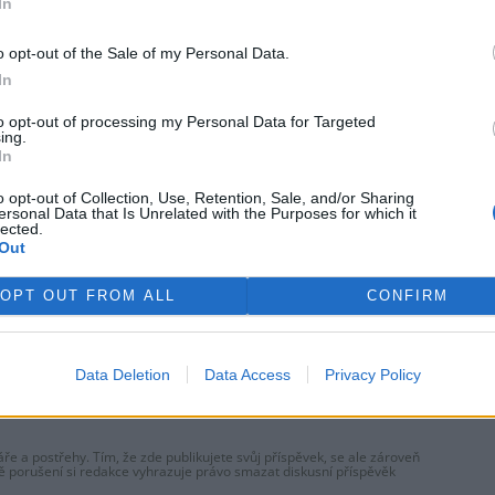
In
o opt-out of the Sale of my Personal Data.
rek
In
 si vyhrazuje veškerá práva. Publikování nebo další šíření obsahu ze
ho písemného souhlasu ze strany ČTK.
to opt-out of processing my Personal Data for Targeted
ing.
In
o opt-out of Collection, Use, Retention, Sale, and/or Sharing
ersonal Data that Is Unrelated with the Purposes for which it
lected.
Out
llorky mělo moře přes
Do Prahy dorazili jezdci
dních 33 stupňů, uvádí
cyklistické štafety, míří na
OPT OUT FROM ALL
CONFIRM
orologové
konferenci o klimatu
Data Deletion
Data Access
Privacy Policy
ře a postřehy. Tím, že zde publikujete svůj příspěvek, se ale zároveň
dě porušení si redakce vyhrazuje právo smazat diskusní příspěvěk