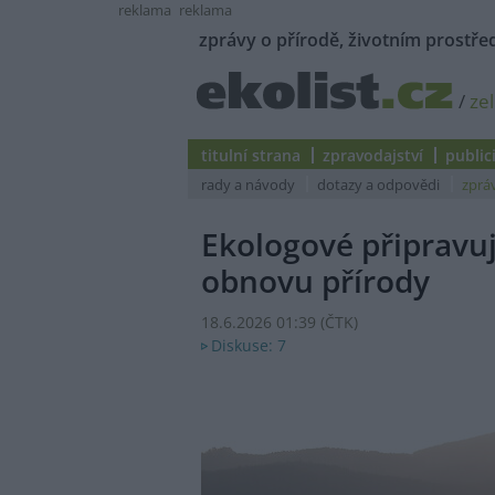
reklama
reklama
zprávy o přírodě, životním prostřed
/
ze
titulní strana
zpravodajství
public
rady a návody
dotazy a odpovědi
zprá
Ekologové připravuj
obnovu přírody
18.6.2026 01:39 (
ČTK
)
Diskuse: 7