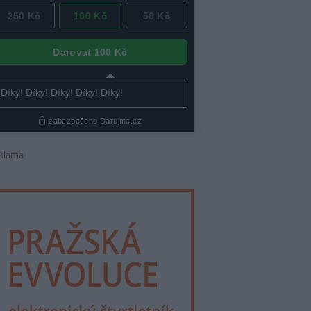
klama