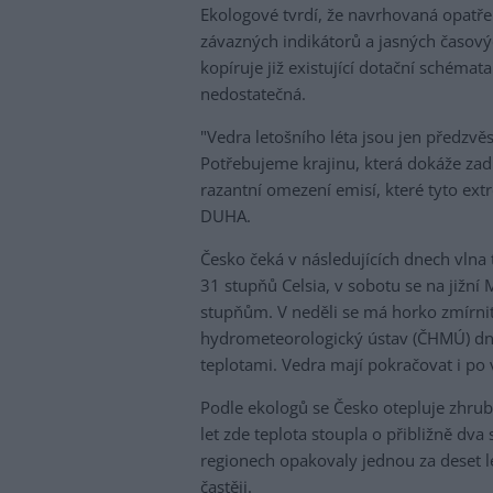
Ekologové tvrdí, že navrhovaná opatře
závazných indikátorů a jasných časov
kopíruje již existující dotační schémat
nedostatečná.
"Vedra letošního léta jsou jen předzvěst
Potřebujeme krajinu, která dokáže zadr
razantní omezení emisí, které tyto extr
DUHA.
Česko čeká v následujících dnech vlna 
31 stupňů Celsia, v sobotu se na jižní
stupňům. V neděli se má horko zmírnit,
hydrometeorologický ústav (ČHMÚ) d
teplotami. Vedra mají pokračovat i po 
Podle ekologů se Česko otepluje zhrub
let zde teplota stoupla o přibližně dva
regionech opakovaly jednou za deset le
častěji.