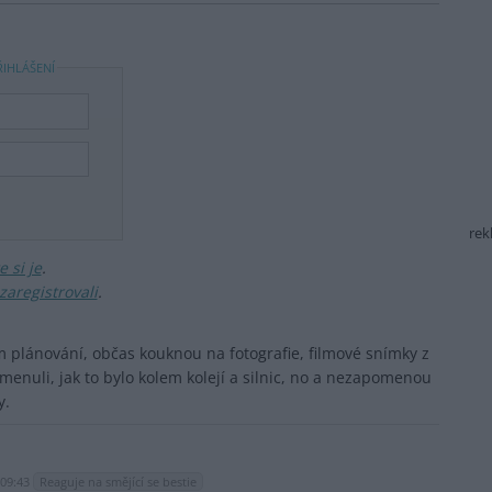
ŘIHLÁŠENÍ
rek
 si je
.
zaregistrovali
.
m plánování, občas kouknou na fotografie, filmové snímky z
menuli, jak to bylo kolem kolejí a silnic, no a nezapomenou
y.
 09:43
Reaguje na smějící se bestie