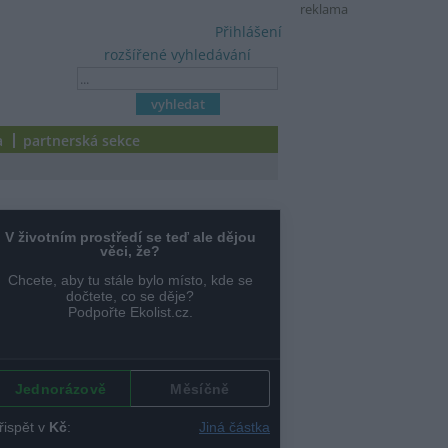
reklama
Přihlášení
rozšířené vyhledávání
a
partnerská sekce