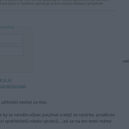
dě porušení si redakce vyhrazuje právo smazat diskusní příspěvěk
ŘIHLÁŠENÍ
rek
 si je
.
zaregistrovali
.
a užitnosti nestojí za moc.
že by se nemělo vůbec používat a když se rozdrbe, proděraví
ěcí spotřebitelů nikoliv výrobců....asi se na ten textil máme