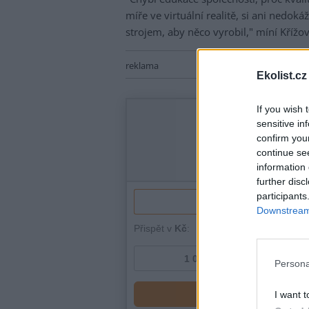
míře ve virtuální realitě, si ani nedo
strojem, aby něco vyrobil," míní Křížov
reklama
Ekolist.cz
If you wish 
sensitive in
confirm you
continue se
information 
further disc
participants
Downstream 
Persona
I want t