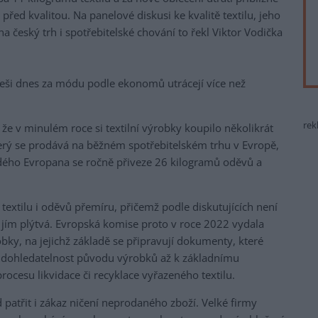
řed kvalitou. Na panelové diskusi ke kvalitě textilu, jeho
 český trh i spotřebitelské chování to řekl Viktor Vodička
eši dnes za módu podle ekonomů utrácejí více než
rek
e v minulém roce si textilní výrobky koupilo několikrát
terý se prodává na běžném spotřebitelském trhu v Evropě,
dého Evropana se ročně přiveze 26 kilogramů oděvů a
 textilu i oděvů přemíru, přičemž podle diskutujících není
e jím plýtvá. Evropská komise proto v roce 2022 vydala
obky, na jejichž základě se připravují dokumenty, které
u, dohledatelnost původu výrobků až k základnímu
rocesu likvidace či recyklace vyřazeného textilu.
patřit i zákaz ničení neprodaného zboží. Velké firmy