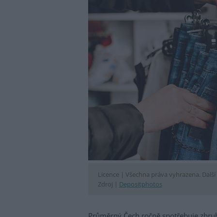
Licence |
Všechna práva vyhrazena. Další 
Zdroj |
Depositphotos
Průměrný Čech ročně spotřebuje zhruba 