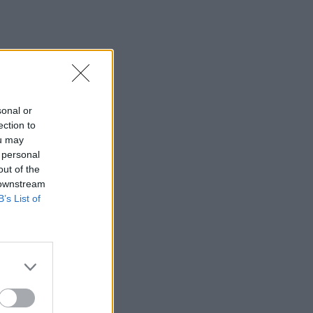
sonal or
ection to
ou may
 personal
out of the
 downstream
B’s List of