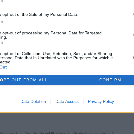
In
o opt-out of the Sale of my Personal Data.
rek
In
to opt-out of processing my Personal Data for Targeted
ing.
 si vyhrazuje veškerá práva. Publikování nebo další šíření obsahu ze
In
ho písemného souhlasu ze strany ČTK.
o opt-out of Collection, Use, Retention, Sale, and/or Sharing
ersonal Data that Is Unrelated with the Purposes for which it
lected.
Out
OPT OUT FROM ALL
CONFIRM
začíná platit zákaz
Francie zakáže reklamu na
idace neprodaného
ultrarychlou módu, dotkne se
ení a obuvi
to hlavně čínských firem
Data Deletion
Data Access
Privacy Policy
ře a postřehy. Tím, že zde publikujete svůj příspěvek, se ale zároveň