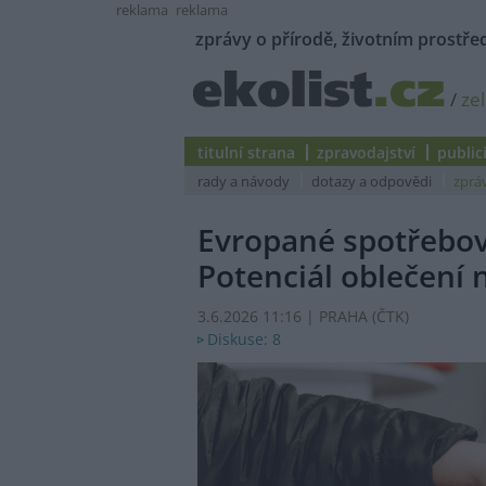
reklama
reklama
zprávy o přírodě, životním prostřed
/
ze
titulní strana
zpravodajství
public
rady a návody
dotazy a odpovědi
zprá
Evropané spotřebová
Potenciál oblečení 
3.6.2026 11:16 | PRAHA (
ČTK
)
Diskuse: 8