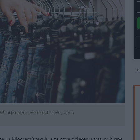
re
šíření je možné jen se souhlasem autora
11 kilogramů textilu a za nové oblečení utratí přibližně