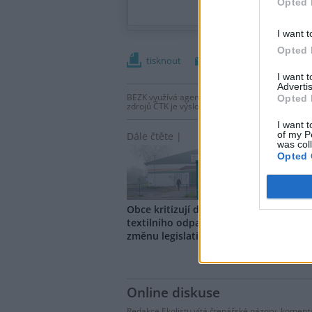
Opted 
I want t
Opted 
tisknout
poslat
I want 
Advertis
BEZK využívá agenturní zpravodajství ČTK, která
Opted 
zdrojů ČTK je výslovně zakázáno bez předchozí
I want t
of my P
Dále čtěte |
was col
Opted 
Obce kritizují drahý svoz
V EU 
textilního odpadu, MŽP chystá
likv
změnu legislativy
obleč
Online diskuse
Redakce Ekolistu vítá čtenářské názory, komentá