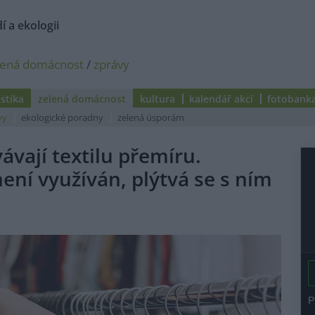
í a ekologii
lená domácnost
/
zprávy
istika
zelená domácnost
kultura
kalendář akcí
fotobank
vy
ekologické poradny
zelená úsporám
vají textilu přemíru.
není využíván, plýtvá se s ním