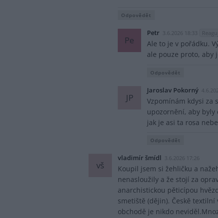
Odpovědět
Petr
3.6.2026 18:33
Reaguj
Pe
Ale to je v pořádku. V
ale pouze proto, aby j
Odpovědět
Jaroslav Pokorný
4.6.20
JP
Vzpomínám kdysi za so
upozornění, aby byly c
jak je asi ta rosa neb
Odpovědět
vladimír šmídl
3.6.2026 17:26
vš
Koupil jsem si žehličku a naže
nenasloužily a že stojí za opr
anarchistickou pěticípou hvězdo
smetiště (dějin). Českě textiln
obchodě je nikdo neviděl.Mnozí