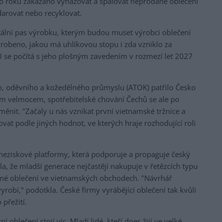
o roku zakázáno vyhazovat a spalovat neprodané oblečení
arovat nebo recyklovat.
tální pas výrobku, kterým budou muset výrobci oblečení
vyrobeno, jakou má uhlíkovou stopu i zda vzniklo za
 se počítá s jeho plošným zavedením v rozmezí let 2027
ího, oděvního a kožedělného průmyslu (ATOK) patřilo Česko
ím velmocem, spotřebitelské chování Čechů se ale po
ěnit. "Začaly u nás vznikat první vietnamské tržnice a
vat podle jiných hodnot, ve kterých hraje rozhodující roli
 neziskové platformy, která podporuje a propaguje český
la, že mladší generace nejčastěji nakupuje v řetězcích typu
evné oblečení ve vietnamských obchodech. "Návrhář
yrobí," podotkla. České firmy vyrábějící oblečení tak kvůli
 přežití.
 oblečení stojí víc. Mladí lidé, kteří dnes žijí ve velké