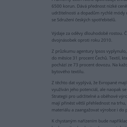
6500 korun. Dává přednost nízké ceně p
udržitelnosti a dopadům rychlé módy na
se Sdružení českých spotřebitelů.
Výdaje za oděvy dlouhodobě rostou. Č
dvojnásobek oproti roku 2010.
Z průzkumu agentury Ipsos vyplynulo, ž
do měsíce 31 procent Čechů. Textil, k
pochází ze 73 procent dovozu. Na kaž
bytového textilu.
Z těchto dat vyplývá, že Evropané mají
využíván jeho potenciál, ale naopak s
Strategii pro udržitelné a oběhové výr
mají přinést větší přehlednost na trh
materiálu a zaangažovat výrobce i do p
K chystaným nařízením bude například 