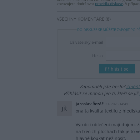
zavazujete dodržovat
pravidla diskuse
. V přípa
VŠECHNY KOMENTÁŘE (8)
DO DISKUZE SE MŮŽETE ZAPOJIT PO P
Uživatelský e-mail
Heslo
Zapomněli jste heslo?
Změňte
Přihlásit se mohou jen ti, kteří se již
Jaroslav Řezáč
3.6.2026 14:49
JŘ
ona ta kvalita textilu z hledisk
Výrobci oblečení mají dojem, 
na třecích plochách tak je to v
hlavně koukat než nosit.