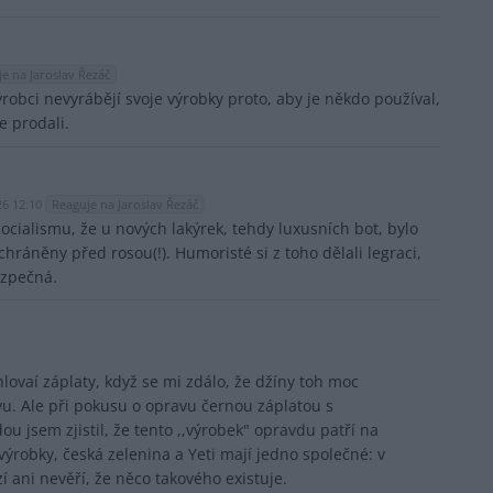
e na Jaroslav Řezáč
ýrobci nevyrábějí svoje výrobky proto, aby je někdo používal,
e prodali.
26 12:10
Reaguje na Jaroslav Řezáč
cialismu, že u nových lakýrek, tehdy luxusních bot, bylo
hráněny před rosou(!). Humoristé si z toho dělali legraci,
ezpečná.
hlovaí záplaty, když se mi zdálo, že džíny toh moc
avu. Ale při pokusu o opravu černou záplatou s
u jsem zjistil, že tento ,,výrobek" opravdu patří na
í výrobky, česká zelenina a Yeti mají jedno společné: v
 ani nevěří, že něco takového existuje.