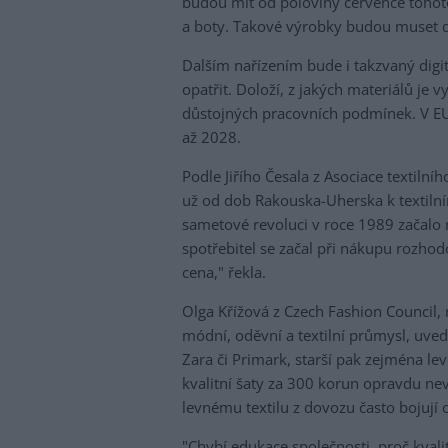
budou mít od poloviny července tohot
a boty. Takové výrobky budou muset d
Dalším nařízením bude i takzvaný digi
opatřit. Doloží, z jakých materiálů je 
důstojných pracovních podmínek. V EU
až 2028.
Podle Jiřího Česala z Asociace textiln
už od dob Rakouska-Uherska k textiln
sametové revoluci v roce 1989 začalo m
spotřebitel se začal při nákupu rozhodo
cena," řekla.
Olga Křížová z Czech Fashion Council,
módní, oděvní a textilní průmysl, uved
Zara či Primark, starší pak zejména l
kvalitní šaty za 300 korun opravdu nev
levnému textilu z dovozu často bojují o
"Chybí edukace společnosti, proč kvalitní