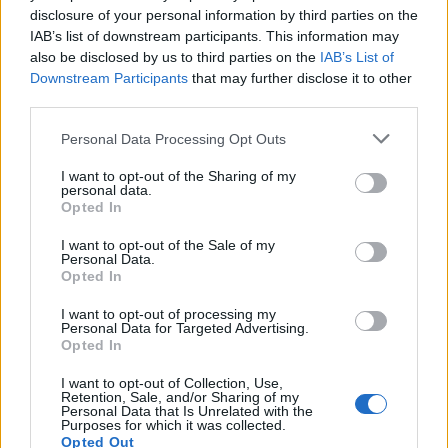
disclosure of your personal information by third parties on the
Dále čtěte |
IAB’s list of downstream participants. This information may
also be disclosed by us to third parties on the
IAB’s List of
Čtyři roky po velkém požáru v
Downstream Participants
that may further disclose it to other
České Švýcarsku: spontánní
third parties.
obnova zeleně, nová
infrastruktura i pokročilý
Personal Data Processing Opt Outs
systém požární prevence
I want to opt-out of the Sharing of my
Německým hasičům se po
personal data.
Opted In
týdnu podařilo uhasit požár v
národním parku
I want to opt-out of the Sale of my
Personal Data.
Opted In
Lesní požár ve Španělsku již
od čtvrtka spálil více než 12
I want to opt-out of processing my
000 hektarů lesa
Personal Data for Targeted Advertising.
Opted In
reklama
I want to opt-out of Collection, Use,
Retention, Sale, and/or Sharing of my
Personal Data that Is Unrelated with the
Online diskuse
Purposes for which it was collected.
Opted Out