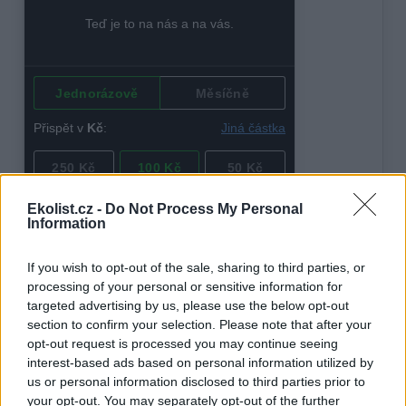
Ekolist.cz -
Do Not Process My Personal
Information
If you wish to opt-out of the sale, sharing to third parties, or
processing of your personal or sensitive information for
tisknout
poslat
targeted advertising by us, please use the below opt-out
section to confirm your selection. Please note that after your
opt-out request is processed you may continue seeing
BEZK využívá agenturní zpravodajství ČTK, která si vyhrazuje
veškerá práva. Publikování nebo další šíření obsahu ze zdrojů ČTK
interest-based ads based on personal information utilized by
je výslovně zakázáno bez předchozího písemného souhlasu ze
us or personal information disclosed to third parties prior to
strany ČTK.
your opt-out. You may separately opt-out of the further