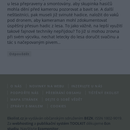
u lesa přepraveny a smontovány, aby skupinka hasičů
mohla dění před kamerou pozorovat a bavit se. A další
nešťastníci, pak museli již svinuté hadice, naložit do vaků
pod dronem, aby kameraman mohl zdokumentovat
úspěšný přesun hadic z lesa. To jako vážně, na lepší využití
takové fajnové techniky nepřijdou? To již si mohou zrovna
při svém výcviku, nechat letecky do lesa doručit svačinu a
tác s načepovaným pivem…
Odpovědět
O NÁS
NOVINKY NA WEBU
INZERUJTE U NÁS
PODPOŘTE NÁS
PŘEBÍRÁNÍ OBSAHU
TIŠTĚNÝ EKOLIST
MAPA STRÁNEK
DEJTE O SOBĚ VĚDĚT
ZPRÁVY E-MAILEM
COOKIES
Ekolist.cz
je vydáván občanským sdružením
BEZK
. ISSN 1802-9019.
Za
webhosting
a
publikační systém TOOLKIT
děkujeme
Ecn
studiu
. Navštivte
Ecomonitor
.