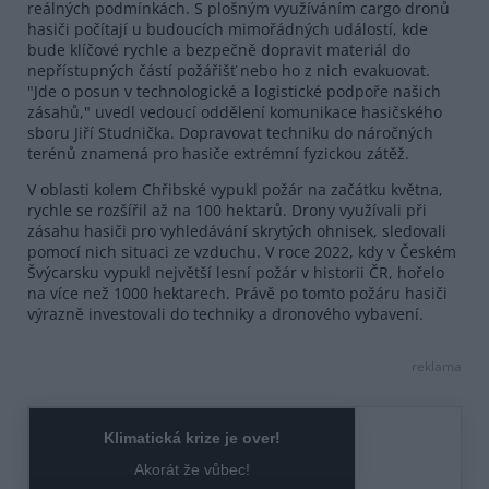
reálných podmínkách. S plošným využíváním cargo dronů
hasiči počítají u budoucích mimořádných událostí, kde
bude klíčové rychle a bezpečně dopravit materiál do
nepřístupných částí požářišť nebo ho z nich evakuovat.
"Jde o posun v technologické a logistické podpoře našich
zásahů," uvedl vedoucí oddělení komunikace hasičského
sboru Jiří Studnička. Dopravovat techniku do náročných
terénů znamená pro hasiče extrémní fyzickou zátěž.
V oblasti kolem Chřibské vypukl požár na začátku května,
rychle se rozšířil až na 100 hektarů. Drony využívali při
zásahu hasiči pro vyhledávání skrytých ohnisek, sledovali
pomocí nich situaci ze vzduchu. V roce 2022, kdy v Českém
Švýcarsku vypukl největší lesní požár v historii ČR, hořelo
na více než 1000 hektarech. Právě po tomto požáru hasiči
výrazně investovali do techniky a dronového vybavení.
reklama