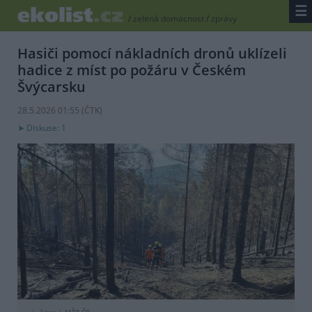
☰
/
zelená domácnost
/
zprávy
Hasiči pomocí nákladních dronů uklízeli
hadice z míst po požáru v Českém
Švýcarsku
28.5.2026 01:55 (
ČTK
)
Diskuse: 1