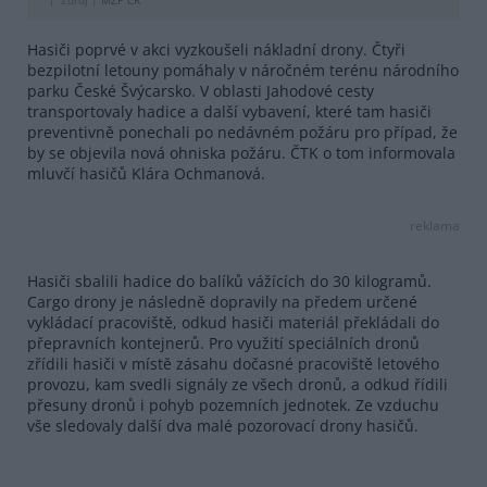
Zdroj |
MŽP ČR
Hasiči poprvé v akci vyzkoušeli nákladní drony. Čtyři
bezpilotní letouny pomáhaly v náročném terénu národního
parku České Švýcarsko. V oblasti Jahodové cesty
transportovaly hadice a další vybavení, které tam hasiči
preventivně ponechali po nedávném požáru pro případ, že
by se objevila nová ohniska požáru. ČTK o tom informovala
mluvčí hasičů Klára Ochmanová.
reklama
Hasiči sbalili hadice do balíků vážících do 30 kilogramů.
Cargo drony je následně dopravily na předem určené
vykládací pracoviště, odkud hasiči materiál překládali do
přepravních kontejnerů. Pro využití speciálních dronů
zřídili hasiči v místě zásahu dočasné pracoviště letového
provozu, kam svedli signály ze všech dronů, a odkud řídili
přesuny dronů i pohyb pozemních jednotek. Ze vzduchu
vše sledovaly další dva malé pozorovací drony hasičů.