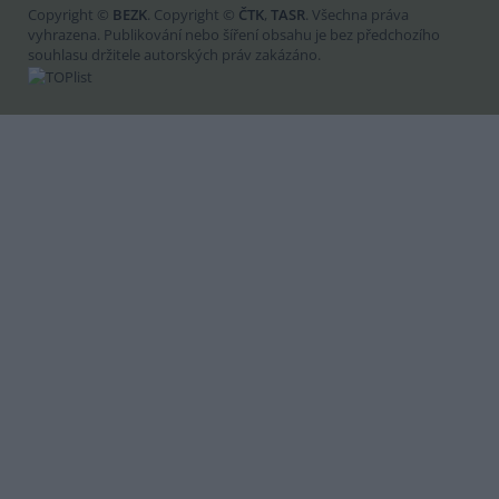
Copyright ©
BEZK
. Copyright ©
ČTK
,
TASR
. Všechna práva
vyhrazena. Publikování nebo šíření obsahu je bez předchozího
souhlasu držitele autorských práv zakázáno.