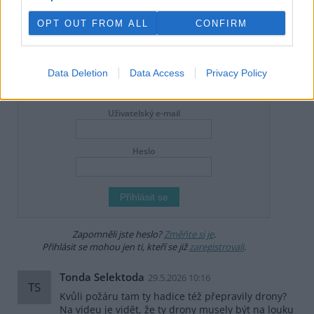
Redakce Ekolistu vítá čtenářské názory, komentáře a postřehy. Tím,
že zde publikujete svůj příspěvek, se ale zároveň zavazujete
OPT OUT FROM ALL
CONFIRM
dodržovat
pravidla diskuse
. V případě porušení si redakce
vyhrazuje právo smazat diskusní příspěvěk
Všechny komentáře (1)
Data Deletion
Data Access
Privacy Policy
DO DISKUZE SE MŮŽETE ZAPOJIT PO PŘIHLÁŠENÍ
Uživatelský e-mail
Heslo
Zapomněli jste heslo?
Změňte si je
.
Přihlásit se mohou jen ti, kteří se již
zaregistrovali
.
Tonda Selektoda
29.5.2026 10:16
TS
Kvůli požáru tam ty hadice též přepravily drony?
Na videu je vidět, že ty drony musely být na louku