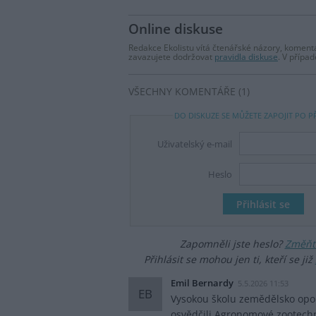
Online diskuse
Redakce Ekolistu vítá čtenářské názory, komentá
zavazujete dodržovat
pravidla diskuse
. V přípa
VŠECHNY KOMENTÁŘE (1)
DO DISKUZE SE MŮŽETE ZAPOJIT PO P
Uživatelský e-mail
Heslo
Zapomněli jste heslo?
Změňte
Přihlásit se mohou jen ti, kteří se již
Emil Bernardy
5.5.2026 11:53
EB
Vysokou školu zemědělsko opouš
osvědčili.Agronomové,zootech