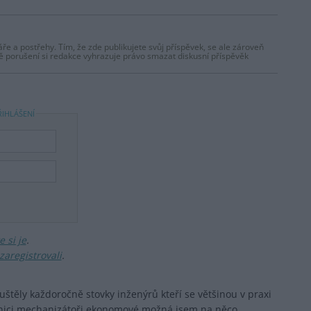
ře a postřehy. Tím, že zde publikujete svůj příspěvek, se ale zároveň
dě porušení si redakce vyhrazuje právo smazat diskusní příspěvěk
ŘIHLÁŠENÍ
 si je
.
zaregistrovali
.
těly každoročně stovky inženýrů kteří se většinou v praxi
nici,mechanizátoři,ekonomové,možná jsem na něco