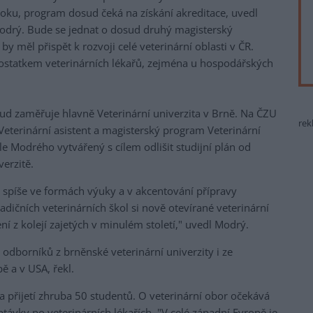
o roku, program dosud čeká na získání akreditace, uvedl
odrý. Bude se jednat o dosud druhý magisterský
by měl přispět k rozvoji celé veterinární oblasti v ČR.
dostatkem veterinárních lékařů, zejména u hospodářských
sud zaměřuje hlavně Veterinární univerzita v Brně. Na ČZU
rek
Veterinární asistent a magisterský program Veterinární
le Modrého vytvářený s cílem odlišit studijní plán od
erzitě.
 spíše ve formách výuky a v akcentování přípravy
radičních veterinárních škol si nově otevírané veterinární
 z kolejí zajetých v minulém století," uvedl Modrý.
 odborníků z brněnské veterinární univerzity i ze
ě a v USA, řekl.
a přijetí zhruba 50 studentů. O veterinární obor očekává
távky po veterinárních lékařích. "V celé západní Evropě je