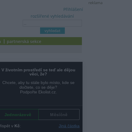
reklama
Přihlášení
rozšířené vyhledávání
a
partnerská sekce