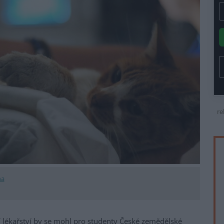
re
na
 lékařství by se mohl pro studenty České zemědělské