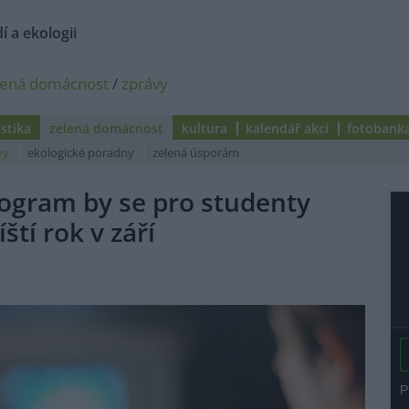
í a ekologii
lená domácnost
/
zprávy
istika
zelená domácnost
kultura
kalendář akcí
fotobank
vy
ekologické poradny
zelená úsporám
rogram by se pro studenty
ští rok v září