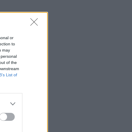
sonal or
ection to
ou may
 personal
out of the
 downstream
B’s List of