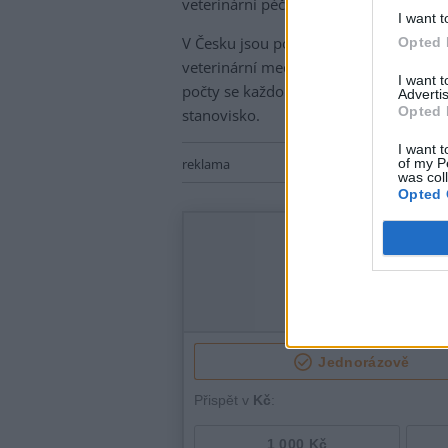
veterinární péče o farmová zvířata," d
I want t
V Česku jsou podle Šinové i regiony, k
Opted 
veterinární medicíny. Komora aktuálně 
I want 
počty se každoročně zvyšují. K akred
Advertis
Opted 
stanovisko.
I want t
of my P
reklama
was col
Opted 