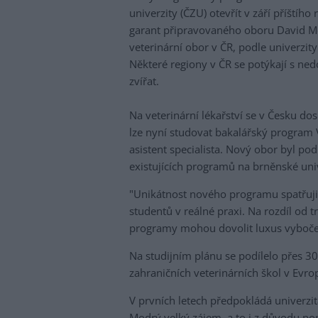
univerzity (ČZU) otevřít v září příštíh
garant připravovaného oboru David M
veterinární obor v ČR, podle univerzity 
Některé regiony v ČR se potýkají s ne
zvířat.
Na veterinární lékařství se v Česku do
lze nyní studovat bakalářský program 
asistent specialista. Nový obor byl pod
existujících programů na brněnské univ
"Unikátnost nového programu spatřuji
studentů v reálné praxi. Na rozdíl od t
programy mohou dovolit luxus vybočení
Na studijním plánu se podílelo přes 30
zahraničních veterinárních škol v Evrop
V prvních letech předpokládá univerzit
Modrý velký zájem, a to i z důvodu pop