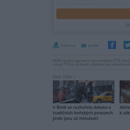
tisknout
poslat
BEZK využívá agenturní zpravodajství ČTK, která
zdrojů ČTK je výslovně zakázáno bez předchozí
Dále čtěte |
V Římě se rozhořela debata o
Aktiv
tradičních koňských povozech.
k zák
Jinde jsou už minulostí