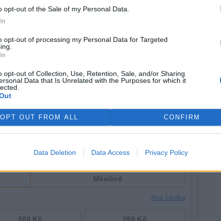
odal Modrý.
o opt-out of the Sale of my Personal Data.
de je veterinárních lékařů dostatek ve všech oblastech
In
v ČR eviduje 4155 aktivních veterinárních lékařů a jejich
to opt-out of processing my Personal Data for Targeted
itaci nového programu vydala komora souhlasné
ing.
In
o opt-out of Collection, Use, Retention, Sale, and/or Sharing
ersonal Data that Is Unrelated with the Purposes for which it
lected.
Out
OPT OUT FROM ALL
CONFIRM
Data Deletion
Data Access
Privacy Policy