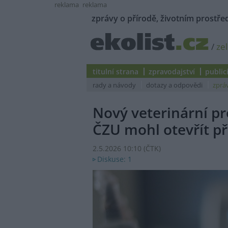
reklama
reklama
zprávy o přírodě, životním prostřed
/
ze
titulní strana
zpravodajství
public
rady a návody
dotazy a odpovědi
zprá
Nový veterinární p
ČZU mohl otevřít pří
2.5.2026 10:10 (
ČTK
)
Diskuse: 1