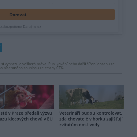
 si vyhrazuje veškerá práva. Publikování nebo další šíření obsahu ze
ho písemného souhlasu ze strany ČTK.
isté v Praze předali výzvu
Veterináři budou kontrolovat,
azu klecových chovů v EU
zda chovatelé v horku zajišťují
zvířatům dost vody