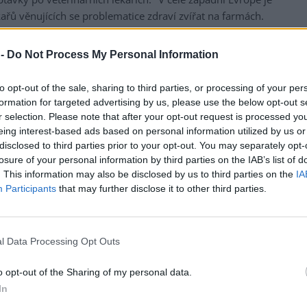
ařů věnujících se problematice zdraví zvířat na farmách.
elmi žádaní i ve velmi dynamické a rychle se rozvíjející
ek veterinárních lékařů je citelný zejména v západních
 -
Do Not Process My Personal Information
to opt-out of the sale, sharing to third parties, or processing of your per
jových částech Česka potvrdila na dotaz ČTK i prezidentka
formation for targeted advertising by us, please use the below opt-out s
inová. V sektoru péče o společenská zvířata podle ní
r selection. Please note that after your opt-out request is processed y
vostní služby a ubývá i lékařů specializující se na
eing interest-based ads based on personal information utilized by us or
disclosed to third parties prior to your opt-out. You may separately opt-
losure of your personal information by third parties on the IAB’s list of
oblíbený nejen díky tomu, že se jedná o fyzicky a časově
. This information may also be disclosed by us to third parties on the
IA
é nižší finanční ohodnocení dané situací v zemědělství. U
Participants
that may further disclose it to other third parties.
a nižší časovou flexibilitu veterinárních lékařek spojenou
ojím se z velké části podepisuje značná feminizace
l Data Processing Opt Outs
připravit studenty pro celé spektrum veterinárních pozic.
o opt-out of the Sharing of my personal data.
ní přípravou a dostatečným kontaktem s praxí studenty
In
smírně zajímavé, ale poněkud méně preferované oblasti