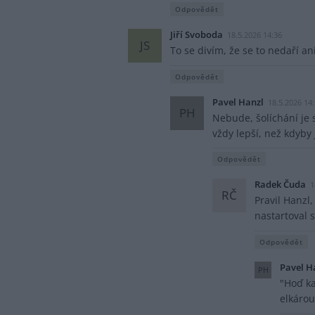
Odpovědět
Jiří Svoboda
18.5.2026 14:36
JS
To se divím, že se to nedaří a
Odpovědět
Pavel Hanzl
18.5.2026 14
PH
Nebude, šolíchání je 
vždy lepší, než kdyby 
Odpovědět
Radek Čuda
1
RČ
Pravil Hanzl
nastartoval 
Odpovědět
Pavel H
PH
"Hoď ka
elkárou