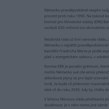
Německo pravděpodobně nesplní svůj c
procent proti roku 1990. Na tiskové k
komise pro klimatické otázky (ERK) B
ovzduší 650 milionů tun ekvivalentu ox
Nezávislá rada už loni varovala vládu,
Německu s největší pravděpodobností
kancléře Friedricha Merze je podle expe
platí v energetickém sektoru, v odvětví
Komise ERK je poradní grémium, které 
mohlo Německo své cíle emisí překroči
skleníkové plyny se pro lepší srovnán
tvrdí, že bude cíl překročen maximál
také cíl do roku 2045, kdy by chtělo d
V březnu Merzova vláda představila pl
dosáhnout. Je v něm mimo jiné záměr p