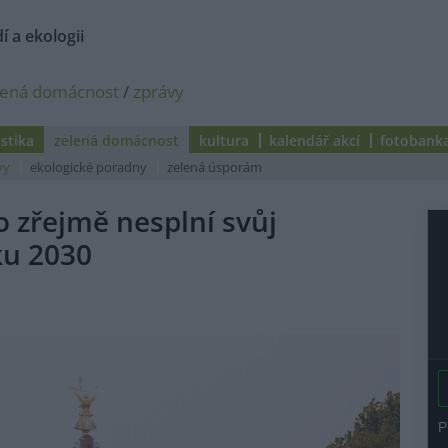
í a ekologii
lená domácnost
/
zprávy
istika
zelená domácnost
kultura
kalendář akcí
fotobank
vy
ekologické poradny
zelená úsporám
 zřejmě nesplní svůj
ku 2030