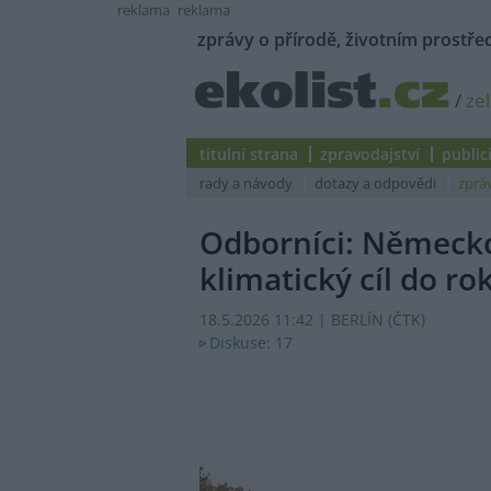
reklama
reklama
zprávy o přírodě, životním prostřed
/
ze
titulní strana
zpravodajství
public
rady a návody
dotazy a odpovědi
zprá
Odborníci: Německo
klimatický cíl do ro
18.5.2026 11:42 | BERLÍN (
ČTK
)
Diskuse: 17