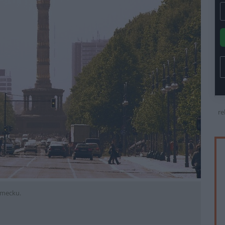
re
ěmecku.