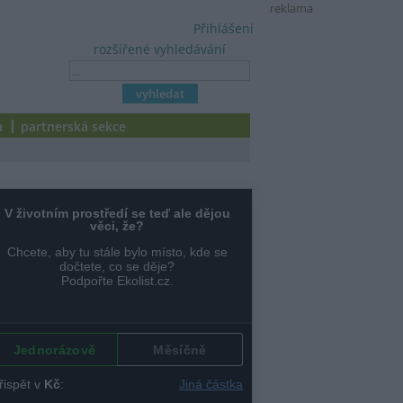
reklama
Přihlášení
rozšířené vyhledávání
a
partnerská sekce