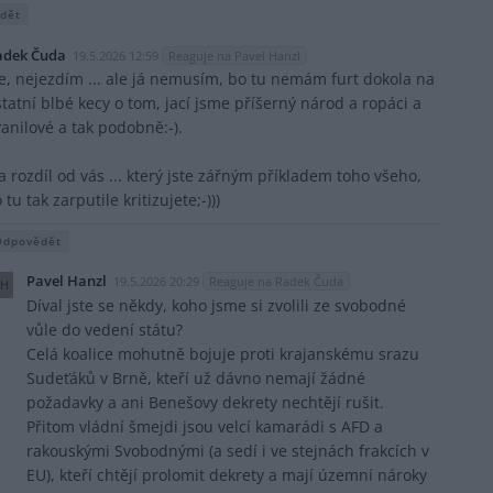
dět
adek Čuda
19.5.2026 12:59
Reaguje na Pavel Hanzl
e, nejezdím ... ale já nemusím, bo tu nemám furt dokola na
statní blbé kecy o tom, jací jsme příšerný národ a ropáci a
vanilové a tak podobně:-).
a rozdíl od vás ... který jste zářným příkladem toho všeho,
 tu tak zarputile kritizujete;-)))
Odpovědět
Pavel Hanzl
19.5.2026 20:29
Reaguje na Radek Čuda
H
Díval jste se někdy, koho jsme si zvolili ze svobodné
vůle do vedení státu?
Celá koalice mohutně bojuje proti krajanskému srazu
Sudeťáků v Brně, kteří už dávno nemají žádné
požadavky a ani Benešovy dekrety nechtějí rušit.
Přitom vládní šmejdi jsou velcí kamarádi s AFD a
rakouskými Svobodnými (a sedí i ve stejnách frakcích v
EU), kteří chtějí prolomit dekrety a mají územní nároky