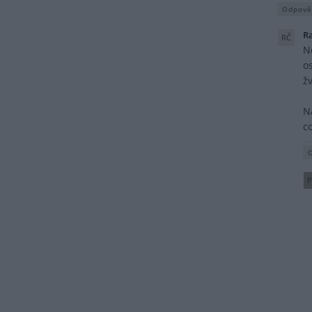
Odpově
R
RČ
N
o
ž
N
co
P