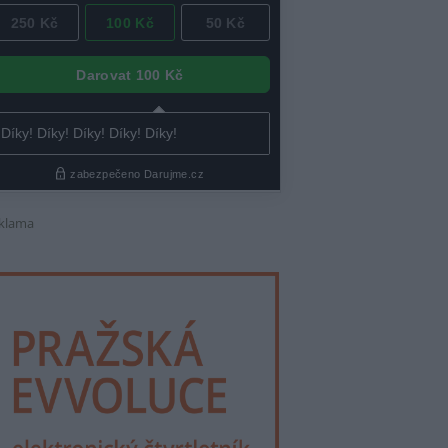
klama