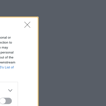
sonal or
ection to
ou may
 personal
out of the
 downstream
B’s List of