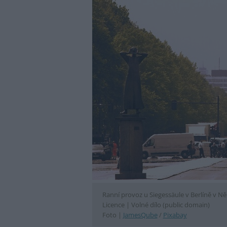
Ranní provoz u Siegessäule v Berlíně v N
Licence |
Volné dílo (public domain)
Foto |
JamesQube
/
Pixabay