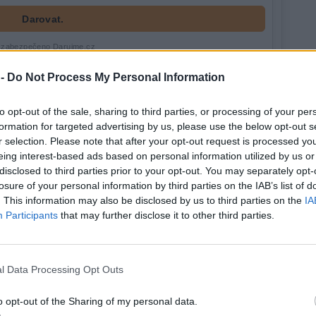
 -
Do Not Process My Personal Information
to opt-out of the sale, sharing to third parties, or processing of your per
formation for targeted advertising by us, please use the below opt-out s
 si vyhrazuje veškerá práva. Publikování nebo další šíření obsahu ze
r selection. Please note that after your opt-out request is processed y
ho písemného souhlasu ze strany ČTK.
eing interest-based ads based on personal information utilized by us or
disclosed to third parties prior to your opt-out. You may separately opt-
losure of your personal information by third parties on the IAB’s list of
. This information may also be disclosed by us to third parties on the
IA
Participants
that may further disclose it to other third parties.
anná stanice v Praze
V rybnících Rybářství Třeboň
má kvůli vedrům více volně
vyschla třetina vody, nejvíce v
l Data Processing Opt Outs
ch zvířat
historii firmy
o opt-out of the Sharing of my personal data.