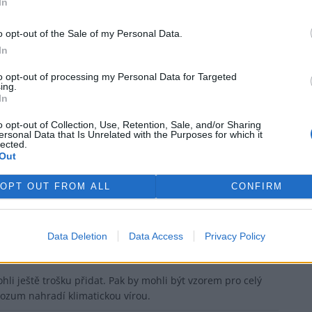
In
ře a postřehy. Tím, že zde publikujete svůj příspěvek, se ale zároveň
o opt-out of the Sale of my Personal Data.
dě porušení si redakce vyhrazuje právo smazat diskusní příspěvěk
rek
In
to opt-out of processing my Personal Data for Targeted
ing.
In
ŘIHLÁŠENÍ
o opt-out of Collection, Use, Retention, Sale, and/or Sharing
ersonal Data that Is Unrelated with the Purposes for which it
lected.
Out
OPT OUT FROM ALL
CONFIRM
 si je
.
Data Deletion
Data Access
Privacy Policy
zaregistrovali
.
hli ještě trošku přidat. Pak by mohli být vzorem pro celý
rozum nahradí klimatickou vírou.