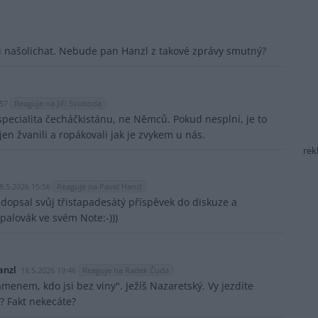
ni našolichat. Nebude pan Hanzl z takové zprávy smutný?
:57
Reaguje na Jiří Svoboda
specialita čecháčkistánu, ne Němců. Pokud nesplní, je to
jen žvanili a ropákovali jak je zvykem u nás.
rek
8.5.2026 15:56
Reaguje na Pavel Hanzl
, dopsal svůj třistapadesátý příspěvek do diskuze a
spalovák ve svém Note:-)))
anzl
18.5.2026 19:46
Reaguje na Radek Čuda
menem, kdo jsi bez viny". Ježíš Nazaretský. Vy jezdíte
? Fakt nekecáte?