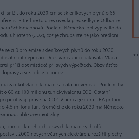
íl snížit do roku 2030 emise skleníkových plynů o 65
onferenci v Berlíně to dnes uvedla předsedkyně Odborné
arbara Schlomannová. Podle ní Německo loni vypustilo do
idu uhličitého (CO2), což je zhruba stejně jako předloni.
 že se cílů pro emise skleníkových plynů do roku 2030
rek
 dosáhnout nepodaří. Dnes varování zopakovala. Vláda
rtů příliš optimistická při svých výpočtech. Obzvlášť to
 dopravy a širší oblasti budov.
má za úkol vládní klimatická data prověřovat. Podle ní by
t o 60 až 100 milionů tun ekvivalentu CO2. Ostatní
í přepočítávají právě na CO2. Vládní agentura UBA přitom
ně o 4,5 milionu tun. Kromě cíle do roku 2030 má Německo
osáhnout uhlíkové neutrality.
án, pomocí kterého chce svých klimatických cílů
ostavit 2000 nových větrných elektráren, rozšířit plochy