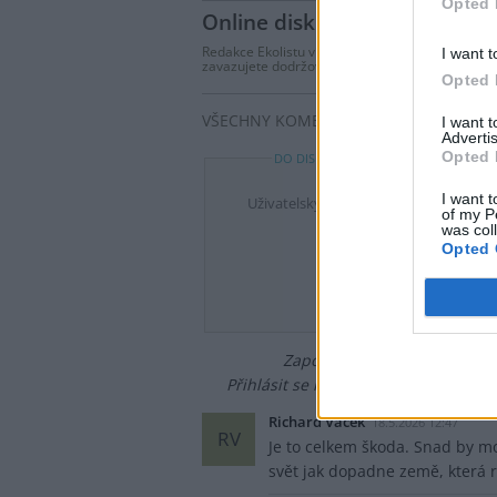
Opted 
Online diskuse
Redakce Ekolistu vítá čtenářské názory, komentá
I want t
zavazujete dodržovat
pravidla diskuse
. V přípa
Opted 
VŠECHNY KOMENTÁŘE (17)
I want 
Advertis
Opted 
DO DISKUZE SE MŮŽETE ZAPOJIT PO P
I want t
Uživatelský e-mail
of my P
was col
Opted 
Heslo
Zapomněli jste heslo?
Změňte
Přihlásit se mohou jen ti, kteří se již
Richard Vacek
18.5.2026 12:47
RV
Je to celkem škoda. Snad by mo
svět jak dopadne země, která 