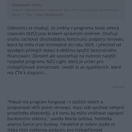
Zateplování domu
Licence |
Všechna práva vyhrazena. Další šíření je možné jen se souhlasem
autora
Foto |
sima
/
Shutterstock
Odborníci se shodují, že změny v programu Nová zelená
úsporám (NZÚ) jsou krokem správným směrem. Oceňují
snahu zachovat dlouhodobou kontinuitu podpory renovací,
která by měla trvat minimálně do roku 2029, i přechod od
vysokých přímých dotací k většímu využití bezúročného
financování. Zároveň ale upozorňují na nutnost navýšit
rozpočet programu NZÚ Light, který je určen pro
nízkopříjmové domácnosti. Uvedli to ve vyjádřeních, které
má ČTK k dispozici.
reklama
"Pokud má program fungovat i v dalších letech a
podporovat větší počet renovací, musí stát využívat veřejné
prostředky efektivněji, a k tomu by mělo směřovat zapojení
bankovního sektoru," uvedla Marta Gellová, ředitelka
aliance Šance pro budovy. Paralelně je ovšem podle ní
třeba řešit zvýšenou podporu pro nízkopříjmové