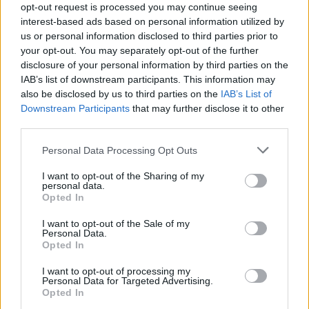
opt-out request is processed you may continue seeing
"Při maximální dotaci 400.000 Kč znamená každá miliarda
interest-based ads based on personal information utilized by
v rozpočtu programu 2500 projektů. Nezateplených domů
us or personal information disclosed to third parties prior to
jsou přitom stále stovky tisíc. Na základě zkušeností s
your opt-out. You may separately opt-out of the further
programem NZÚ z minulých let pokládáme za optimální
roční rozpočet programu na úrovni deseti miliard Kč,"
disclosure of your personal information by third parties on the
uvedla organizace prostřednictvím mluvčí Evy Pernicové.
IAB’s list of downstream participants. This information may
also be disclosed by us to third parties on the
IAB’s List of
Downstream Participants
that may further disclose it to other
reklama
third parties.
Personal Data Processing Opt Outs
I want to opt-out of the Sharing of my
personal data.
Opted In
I want to opt-out of the Sale of my
Personal Data.
Opted In
I want to opt-out of processing my
Personal Data for Targeted Advertising.
Opted In