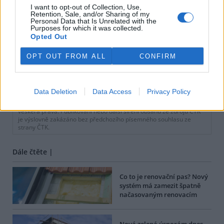
I want to opt-out of Collection, Use,
Retention, Sale, and/or Sharing of my
Personal Data that Is Unrelated with the
Purposes for which it was collected.
Opted Out
OPT OUT FROM ALL
CONFIRM
tisknout
poslat
Data Deletion
Data Access
Privacy Policy
BEZK využívá agenturní zpravodajství ČTK, která si vyhrazuje
veškerá práva. Publikování nebo další šíření obsahu ze zdrojů ČTK
je výslovně zakázáno bez předchozího písemného souhlasu ze
strany ČTK.
Dále čtěte |
Co to je renovační pas? Nový
systém má zamezit špatně
načasovaným renovacím
Nová zelená úsporám dnes