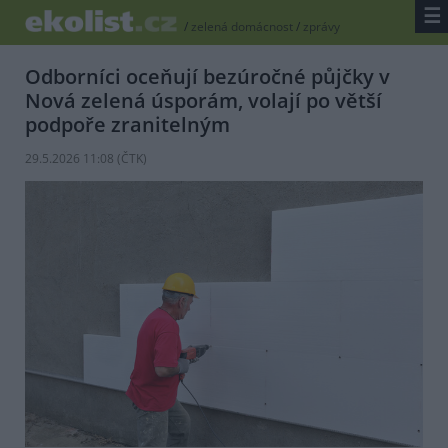
☰
/
zelená domácnost
/
zprávy
Odborníci oceňují bezúročné půjčky v
Nová zelená úsporám, volají po větší
podpoře zranitelným
29.5.2026 11:08 (
ČTK
)