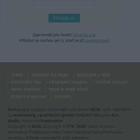
Zapomněli jste heslo?
Změňte si je
.
Přihlásit se mohou jen ti, kteří se již
zaregistrovali
.
O NÁS
NOVINKY NA WEBU
INZERUJTE U NÁS
PODPOŘTE NÁS
PŘEBÍRÁNÍ OBSAHU
TIŠTĚNÝ EKOLIST
MAPA STRÁNEK
DEJTE O SOBĚ VĚDĚT
ZPRÁVY E-MAILEM
COOKIES
Ekolist.cz
je vydáván občanským sdružením
BEZK
. ISSN 1802-9019.
Za
webhosting
a
publikační systém TOOLKIT
děkujeme
Ecn
studiu
. Navštivte
Ecomonitor
.
Copyright ©
BEZK
. Copyright ©
ČTK
,
TASR
. Všechna práva
vyhrazena. Publikování nebo šíření obsahu je bez předchozího
souhlasu držitele autorských práv zakázáno.