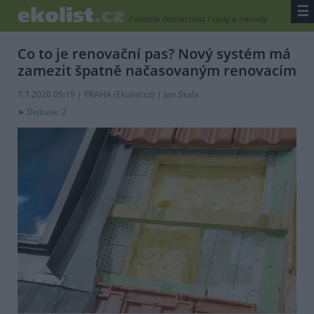
☰
/
zelená domácnost
/
rady a návody
Co to je renovační pas? Nový systém má
zamezit špatně načasovaným renovacím
7.7.2026 05:19 | PRAHA (
Ekolist.cz
) | Jan Skala
Diskuse: 2