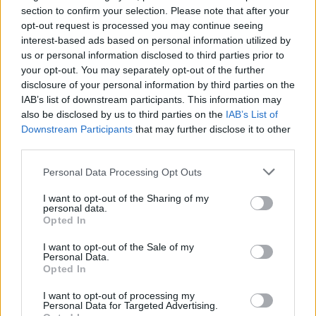
section to confirm your selection. Please note that after your
opt-out request is processed you may continue seeing
interest-based ads based on personal information utilized by
us or personal information disclosed to third parties prior to
your opt-out. You may separately opt-out of the further
disclosure of your personal information by third parties on the
IAB’s list of downstream participants. This information may
also be disclosed by us to third parties on the
IAB’s List of
Downstream Participants
that may further disclose it to other
third parties.
Jan Skala
Autor je spolupracovníkem Ekolistu.
Personal Data Processing Opt Outs
tisknout
poslat
I want to opt-out of the Sharing of my
personal data.
Opted In
Dále čtěte |
I want to opt-out of the Sale of my
Personal Data.
Nová zelená úsporám dnes
Opted In
dopoledne otevírá příjem
žádostí na renovace domů
I want to opt-out of processing my
Personal Data for Targeted Advertising.