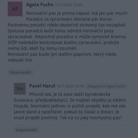
Agata Fuchs
13.7.2026 13:35
AF
Renovační pas je prima nápad, má jen pár much:
Poradce za zpracování dostane pár korun.
Poctivému poradci nikdo skutečně strávený čas nezaplatí.
Spousta poradců kvůli tomu odmítá renovační pasy
zpracovávat. Nepoctivý poradce si může vymyslet kraviny.
SFŽP nedokáže kontrolovat kvalitu zpracování, protože
nemá lidi, kteří by tomu rozuměli.
Renovační pas bude jen dalším papírem, který nikdo
nebude číst.
Odpovědět
Pavel Hanzl
18.7.2026 16:43
Reaguje na Agata Fuchs
PH
Přesně tak, je to zase další byrokratická
buzerace, předpokládající, že majitel objektu je totální
hlupák. Normální jedinec si pořídí projekt, kde má vše
jasně dané a spočítané, pokud by žádal o dotaci, je
snad projekt povinný. Tak na co jaký nesmyslný pas?
Odpovědět