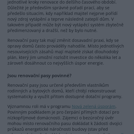
jednotlivé kroky renovace do delšího časového období.
Důležité je především správné pořadí prací, aby se
předešlo situacím, kdy například majitel nejprve pořídí
nový zdroj vytápění a teprve následně zateplí dům. V
takovém případě může být nový vytápěcí systém zbytečně
předimenzovaný a dražší, než by bylo nutné.
Renovační pasy tak mají změnit dosavadní praxi, kdy se
opravy domů často prováděly nahodile. Místo jednotlivých
nesouvisejících zásahů mají majitelé získat dlouhodobý
plán, který jim umožní rozložit investice do několika let a
zároveň dosáhnout co nejvyšších úspor energie.
Jsou renovační pasy povinné?
Renovační pasy jsou určené především vlastníkům
rodinných a bytových domů, kteří chtějí rekonstruovat
systematicky a využít přitom dostupné dotační programy.
Významnou roli má v programu
Nová zelená úsporám
.
Povinným podkladem je pro čerpání přímých dotací pro
nízkopříjmové domácnosti. Zájemci o bezúročný úvěr
mohou místo renovačního pasu dokládat k žádosti dvojici
průkazů energetické náročnosti budovy (stav před