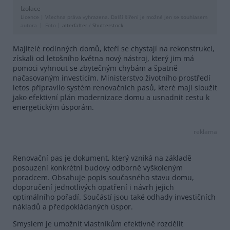
Izolace
Licence |
Všechna práva vyhrazena. Další šíření je možné jen se souhlasem
autora
Foto |
alterfalter
/
Shutterstock
Majitelé rodinných domů, kteří se chystají na rekonstrukci,
získali od letošního května nový nástroj, který jim má
pomoci vyhnout se zbytečným chybám a špatně
načasovaným investicím. Ministerstvo životního prostředí
letos připravilo systém renovačních pasů, které mají sloužit
jako efektivní plán modernizace domu a usnadnit cestu k
energetickým úsporám.
reklama
Renovační pas je dokument, který vzniká na základě
posouzení konkrétní budovy odborně vyškoleným
poradcem. Obsahuje popis současného stavu domu,
doporučení jednotlivých opatření i návrh jejich
optimálního pořadí. Součástí jsou také odhady investičních
nákladů a předpokládaných úspor.
Smyslem je umožnit vlastníkům efektivně rozdělit