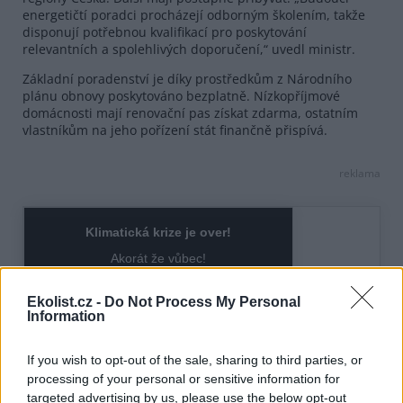
energetičtí poradci procházejí odborným školením, takže
disponují potřebnou kvalifikací pro poskytování
relevantních a spolehlivých doporučení,“ uvedl ministr.
Základní poradenství je díky prostředkům z Národního
plánu obnovy poskytováno bezplatně. Nízkopříjmové
domácnosti mají renovační pas získat zdarma, ostatním
vlastníkům na jeho pořízení stát finančně přispívá.
reklama
Ekolist.cz -
Do Not Process My Personal
Information
If you wish to opt-out of the sale, sharing to third parties, or
processing of your personal or sensitive information for
targeted advertising by us, please use the below opt-out