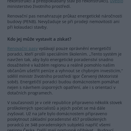
rekonstrukcí a předpokládaný stav po rekonstrukci),
uvedlo
ministerstvo životního prostředí.
Renovační pas nenahrazuje průkaz energetické náročnosti
budovy (PENB). Nevyžaduje se při prodeji nemovitosti ani
při kolaudaci stavby.
Kdo jej může vystavit a získat?
Renovační pasy
vydávají pouze oprávnění energetičtí
poradci, kteří prošli speciálním školením. „Tento systém je
navržen tak, aby bylo energetické poradenství snadno
dosažitelné v každém regionu a reálně pomohlo našim
občanům ušetřit peníze a vyhnout se chybným investicím,“
sdělil ministr životního prostředí Igor Červený (Motoristé
sobě). Energetičtí poradci budou domácnostem pomáhat
nejen s návrhem úsporných opatření, ale i s orientací v
dotačních programech.
V současnosti je v celé republice připraveno několik stovek
proškolených specialistů a jejich počet se má dále
zvyšovat. Už na jaře bylo domácnostem připraveno
poskytnout základní poradenství 457 proškolených
poradců ze 348 poradenských subjektů napříč všemi
regiony Česka. Další mají postupně přibývat. „Budoucí