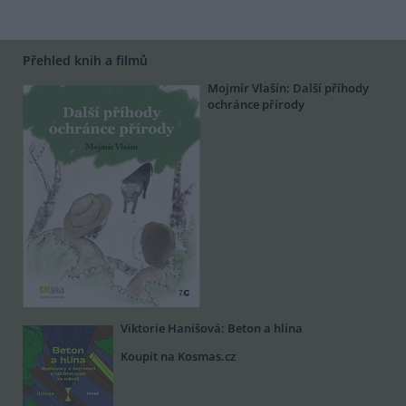
Přehled knih a filmů
Mojmír Vlašín: Další příhody
ochránce přírody
Viktorie Hanišová: Beton a hlína
Koupit na Kosmas.cz