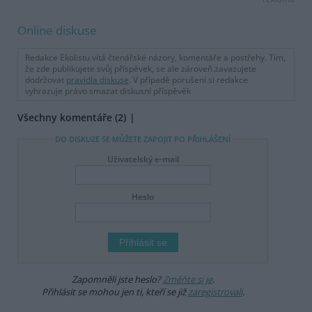
Online diskuse
Redakce Ekolistu vítá čtenářské názory, komentáře a postřehy. Tím,
že zde publikujete svůj příspěvek, se ale zároveň zavazujete
dodržovat
pravidla diskuse
. V případě porušení si redakce
vyhrazuje právo smazat diskusní příspěvěk
Všechny komentáře (2)
DO DISKUZE SE MŮŽETE ZAPOJIT PO PŘIHLÁŠENÍ
Uživatelský e-mail
Heslo
Zapomněli jste heslo?
Změňte si je
.
Přihlásit se mohou jen ti, kteří se již
zaregistrovali
.