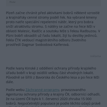
Flickr
Plzeň začne chránit před aktivitami bobrů některé vzrostlé
a krajinářsky cenné stromy podél řek. Na vybrané kmeny
proto natře speciální repelentní nátěr, který pro bobra
sníží atraktivitu stromu. S nátěry se začne na řece Mži v
oblasti Malesic, Radčic a soutoku Mže s řekou Radbuzou. V
Plzni bobři obsadili už řadu lokalit, žijí tu desítky jedinců,
řekla ČTK vedoucí magistrátního odboru životního
prostředí Dagmar Svobodová Kaiferová.
reklama
Podle Ivany Kinské z oddělení ochrany přírody krajského
úřadu bobři v kraji osídlili velkou část vhodných lokalit.
Původně se šířili z Bavorska do Českého lesa a po řece Mži
dále.
Podle webu
Záchranné programy
, provozovaného
Agenturou ochrany přírody a krajiny ČR, odborníci odhadli,
že na území ČR bylo k 1. červenci 2020 zhruba 15 000
bobrů. Nejpočetnější populace je podle těchto údajů právě