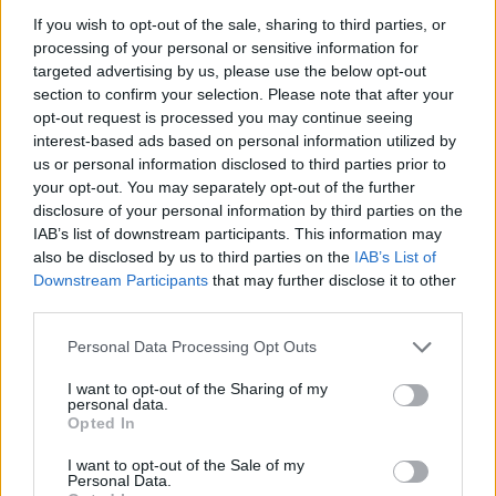
stromy chrání a přitom neomezuje pohyb bobrů ani
If you wish to opt-out of the sale, sharing to third parties, or
nezasahuje do jejich přirozeného chování. "Cílem je nalézt
rovnováhu mezi ochranou významných dřevin a
processing of your personal or sensitive information for
zachováním přirozených procesů v krajině," dodala
targeted advertising by us, please use the below opt-out
Svobodová Kaiferová.
section to confirm your selection. Please note that after your
opt-out request is processed you may continue seeing
"Na nátěrech začínají pracovat tři firmy, během měsíce by
interest-based ads based on personal information utilized by
měla být tato první lokalita hotová a půjdeme na další
us or personal information disclosed to third parties prior to
úseky ve městě. Všechny tři firmy pracují najednou, ale
your opt-out. You may separately opt-out of the further
každá na jiném úseku řeky. Součástí projektu bude také
průběžné sledování účinnosti navržených opatření a
disclosure of your personal information by third parties on the
vyhodnocování jejich přínosu," uvedl náměstek primátora
IAB’s list of downstream participants. This information may
pro dopravu a životní prostředí Aleš Tolar (STAN).
also be disclosed by us to third parties on the
IAB’s List of
Upozornil, že červené kříže na stromech v této lokalitě
Downstream Participants
that may further disclose it to other
neznamenají, že je strom určen k pokácení, ale že bude
third parties.
jako významný strom natřený repelentním nátěrem pro
snížení atraktivity pro bobry.
Personal Data Processing Opt Outs
I want to opt-out of the Sharing of my
reklama
personal data.
Opted In
I want to opt-out of the Sale of my
Personal Data.