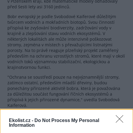
v Plzeňském kraji, kde matematické modely odhadovaly
před šesti lety asi 3160 jedinců.
Bobr evropský je podle Svobodové Kaiferové důležitým
tvůrcem vodních a mokřadních biotopů. Svou činností
přispívá ke zvyšování biodiverzity, zadržování vody v
krajině a zlepšování stavu vodních ekosystémů. V
některých lokalitách ale může intenzivně poškozovat
stromy, zejména v místech s převažujícími listnatými
porosty. Na to právě reaguje plzeňský projekt zaměřený
především na ochranu vzrostlých stromů, které mají v okolí
vodních toků významnou stabilizační, ekologickou a
krajinotvornou funkci.
"Ochrana se soustředí pouze na nejvýznamnější stromy,
zatímco ostatní, především mladší dřeviny, budou
ponechány přirozené aktivitě bobra, která je považována
za důležitou součást fungování říčních ekosystémů a
přispívá k jejich přirozené dynamice," uvedla Svobodová
Kaiferová.
reklama
Ekolist.cz -
Do Not Process My Personal
Information
Speciální nátěry jsou tak nejšetrnější řešení, které důležité