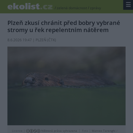
☰
/
zelená domácnost
/
zprávy
Plzeň zkusí chránit před bobry vybrané
stromy u řek repelentním nátěrem
8.6.2026 19:47 | PLZEŇ (
ČTK
)
Licence |
Některá práva vyhrazena
Foto |
Matteo Tarenghi
/