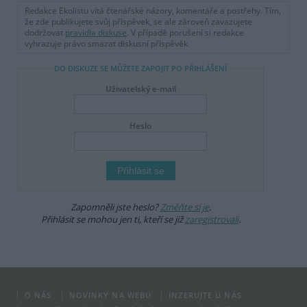
Redakce Ekolistu vítá čtenářské názory, komentáře a postřehy. Tím,
že zde publikujete svůj příspěvek, se ale zároveň zavazujete
dodržovat
pravidla diskuse
. V případě porušení si redakce
vyhrazuje právo smazat diskusní příspěvěk
DO DISKUZE SE MŮŽETE ZAPOJIT PO PŘIHLÁŠENÍ
Uživatelský e-mail
Heslo
Zapomněli jste heslo?
Změňte si je
.
Přihlásit se mohou jen ti, kteří se již
zaregistrovali
.
O NÁS
NOVINKY NA WEBU
INZERUJTE U NÁS