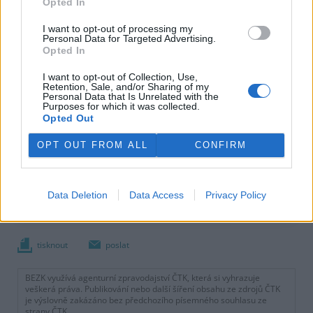
Opted In
I want to opt-out of processing my
Personal Data for Targeted Advertising.
Opted In
I want to opt-out of Collection, Use,
Retention, Sale, and/or Sharing of my
Personal Data that Is Unrelated with the
Purposes for which it was collected.
Opted Out
OPT OUT FROM ALL
CONFIRM
Data Deletion
Data Access
Privacy Policy
tisknout
poslat
BEZK využívá agenturní zpravodajství ČTK, která si vyhrazuje
veškerá práva. Publikování nebo další šíření obsahu ze zdrojů ČTK
je výslovně zakázáno bez předchozího písemného souhlasu ze
strany ČTK.