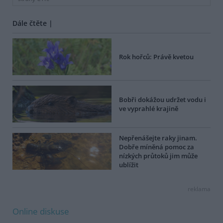
Dále čtěte |
Rok hořců: Právě kvetou
Bobři dokážou udržet vodu i
ve vyprahlé krajině
Nepřenášejte raky jinam.
Dobře míněná pomoc za
nízkých průtoků jim může
ublížit
reklama
Online diskuse