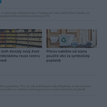
 si vyhrazuje veškerá práva. Publikování nebo další šíření obsahu ze
ho písemného souhlasu ze strany ČTK.
e knih dostaly nový život
Přerov nabídne od srpna
 městskému reuse centru
použité věci za symbolický
ravě
poplatek
ře a postřehy. Tím, že zde publikujete svůj příspěvek, se ale zároveň
dě porušení si redakce vyhrazuje právo smazat diskusní příspěvěk