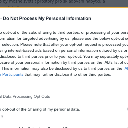
ylo by možné zvětšit prostory pro skladování nábytku a
 potřebují.
 -
Do Not Process My Personal Information
se center několik, jsou regiony, kde jich je velmi málo.
tenciál vidíme v Moravskoslezském kraji," řekla
to opt-out of the sale, sharing to third parties, or processing of your per
formation for targeted advertising by us, please use the below opt-out s
 stát stanoví cíle, vytvoří podpůrný systém a pak je možné
r selection. Please note that after your opt-out request is processed y
padní Evropě to funguje, takže se stačí inspirovat a
eing interest-based ads based on personal information utilized by us or
disclosed to third parties prior to your opt-out. You may separately opt-
telných cílů je například roční úspora odpadu na
losure of your personal information by third parties on the IAB’s list of
Nemusí to podle ní být jen otázka měst, protože každá
. This information may also be disclosed by us to third parties on the
IA
tavební buňku, kde bude věci skladovat. Poté je může
Participants
that may further disclose it to other third parties.
a, kam si lidé chodí nakupovat nebo brát potřebné věci.
a ještě jim zbývají peníze na dobročinné projekty, většina
h zdrojů, což v některých městech funguje. "Primárním
l Data Processing Opt Outs
liv zisk, jak je to u bazarů," řekla Hofmanová. I proto
o opt-out of the Sharing of my personal data.
lnické práci, za čtyři roky tito lidé odpracovali přes
In