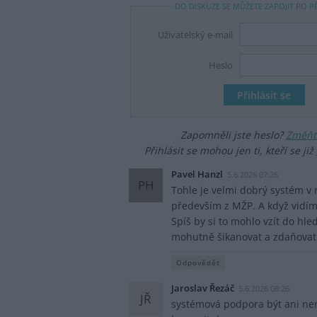
DO DISKUZE SE MŮŽETE ZAPOJIT PO P
Uživatelský e-mail
Heslo
Zapomněli jste heslo?
Změňte
Přihlásit se mohou jen ti, kteří se již
Pavel Hanzl
5.6.2026 07:26
PH
Tohle je velmi dobrý systém v 
především z MŽP. A když vidíme
Spíš by si to mohlo vzít do hl
mohutně šikanovat a zdaňovat
Odpovědět
Jaroslav Řezáč
5.6.2026 08:26
JŘ
systémová podpora být ani nemů