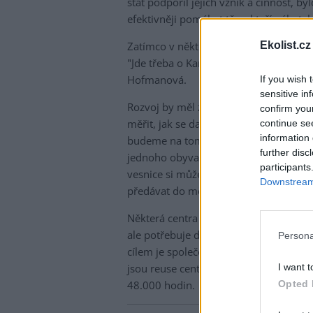
stát podpořil jejich vznik a činnost, b
efektivněji pomáhat těm, kteří nábytek
Ekolist.cz
Zatímco v některých krajích funguje reu
"Jde třeba o Karlovarský kraj, velký po
Hofmanová.
If you wish 
sensitive in
Rozvoj by měl začít podle ní tím, že si
confirm you
měřit, jak se daří cílů dosahovat. "V zá
continue se
information 
budeme na tom pracovat. Jedním z měři
further disc
jednoho obyvatele," řekla Hofmanová. 
participants
vesnice si může pořídit kontejner či s
Downstream 
předávat do měst, kde už fungují centr
Některá centra se dokážou uživit sama 
ale potřebuje dofinancovat z veřejnýc
Persona
cílem je společenská prospěšnost a niko
I want t
jsou reuse centra závislá také na dobrov
Opted 
48.000 hodin.