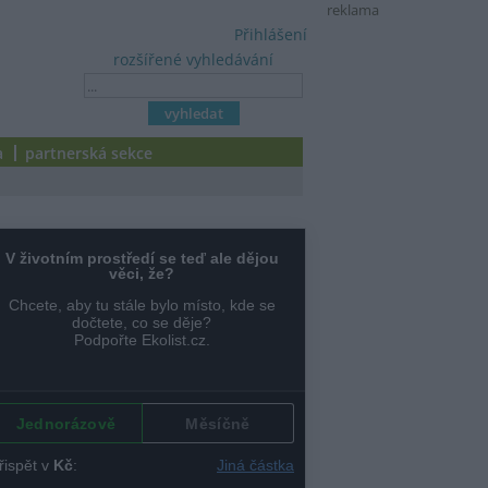
reklama
Přihlášení
rozšířené vyhledávání
a
partnerská sekce