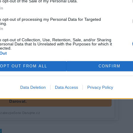
o opt-out of the Sale of my Personal Data.
In
to opt-out of processing my Personal Data for Targeted
ing.
In
o opt-out of Collection, Use, Retention, Sale, and/or Sharing
ersonal Data that Is Unrelated with the Purposes for which it
lected.
Out
OPT OUT FROM ALL
CONFIRM
Data Deletion
Data Access
Privacy Policy