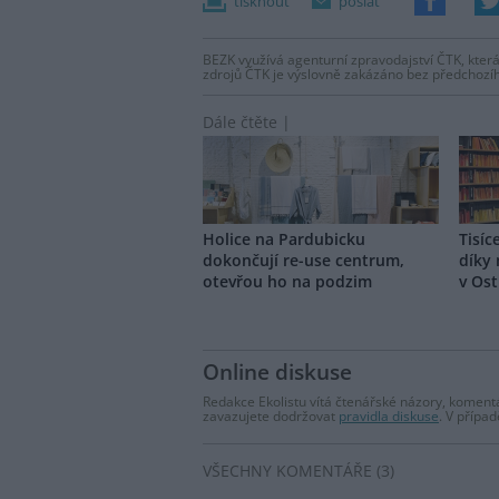
tisknout
poslat
BEZK využívá agenturní zpravodajství ČTK, která
zdrojů ČTK je výslovně zakázáno bez předchozí
Dále čtěte |
Holice na Pardubicku
Tisíc
dokončují re-use centrum,
díky
otevřou ho na podzim
v Ost
Online diskuse
Redakce Ekolistu vítá čtenářské názory, komentá
zavazujete dodržovat
pravidla diskuse
. V přípa
VŠECHNY KOMENTÁŘE (3)