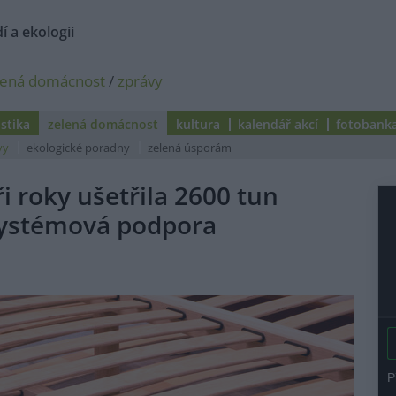
í a ekologii
lená domácnost
/
zprávy
istika
zelená domácnost
kultura
kalendář akcí
fotobank
vy
ekologické poradny
zelená úsporám
i roky ušetřila 2600 tun
systémová podpora