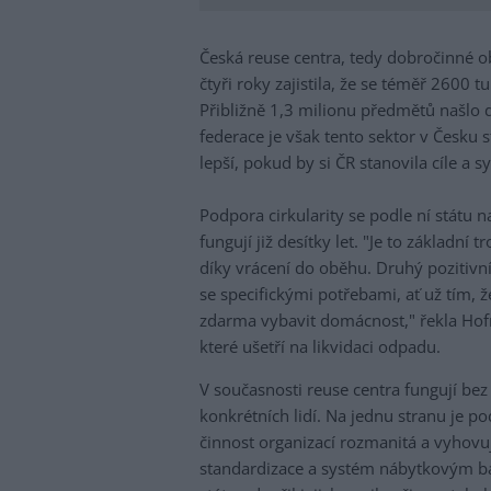
Česká reuse centra, tedy dobročinné 
čtyři roky zajistila, že se téměř 2600
Přibližně 1,3 milionu předmětů našlo 
federace je však tento sektor v Česku 
lepší, pokud by si ČR stanovila cíle a s
Podpora cirkularity se podle ní státu 
fungují již desítky let. "Je to základní
díky vrácení do oběhu. Druhý pozitivní
se specifickými potřebami, ať už tím, 
zdarma vybavit domácnost," řekla Hof
které ušetří na likvidaci odpadu.
V současnosti reuse centra fungují bez 
konkrétních lidí. Na jednu stranu je p
činnost organizací rozmanitá a vyhovuj
standardizace a systém nábytkovým ba