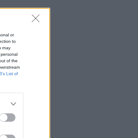
sonal or
ection to
ou may
 personal
out of the
 downstream
B’s List of