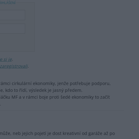
ŘIHLÁŠENÍ
 si je
.
zaregistrovali
.
rámci cirkulární ekonomiky, jenže potřebuje podporu,
, kdo to řídí, výsledek je jasný předem.
edáčku MF a v rámci boje proti šedé ekonomiky to začít
.
že, neb jejich pojetí je dost kreativní od garáže až po