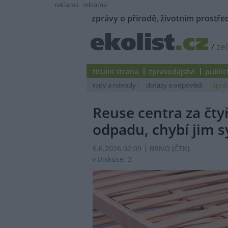
reklama
reklama
zprávy o přírodě, životním prostřed
/
ze
titulní strana
zpravodajství
public
rady a návody
dotazy a odpovědi
zprá
Reuse centra za čtyř
odpadu, chybí jim 
5.6.2026 02:09 | BRNO (
ČTK
)
Diskuse: 3