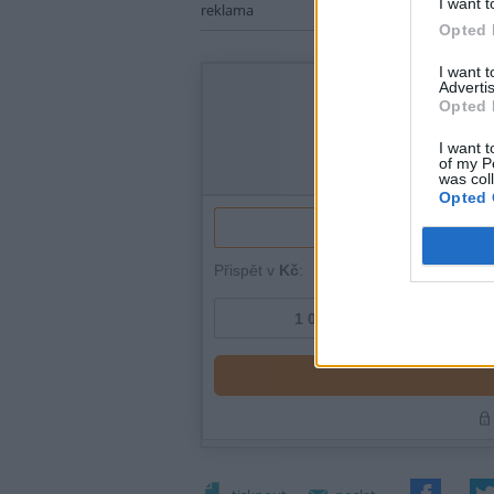
I want t
reklama
Opted 
I want 
Advertis
Opted 
I want t
of my P
was col
Opted 