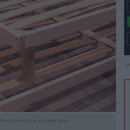
re
šíření je možné jen se souhlasem autora