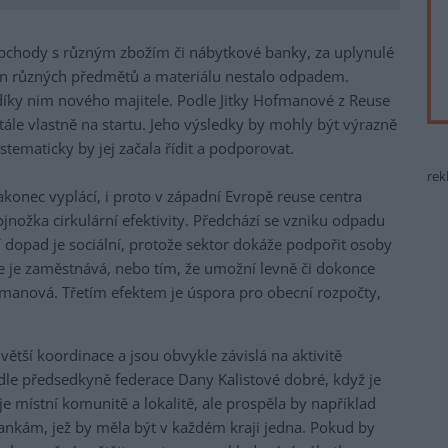
obchody s různým zbožím či nábytkové banky, za uplynulé
 tun různých předmětů a materiálu nestalo odpadem.
díky nim nového majitele. Podle Jitky Hofmanové z Reuse
stále vlastně na startu. Jeho výsledky by mohly být výrazně
ystematicky by jej začala řídit a podporovat.
rek
nakonec vyplácí, i proto v západní Evropě reuse centra
 trojnožka cirkulární efektivity. Předchází se vzniku odpadu
 dopad je sociální, protože sektor dokáže podpořit osoby
že je zaměstnává, nebo tím, že umožní levně či dokonce
manová. Třetím efektem je úspora pro obecní rozpočty,
větší koordinace a jsou obvykle závislá na aktivitě
odle předsedkyně federace Dany Kalistové dobré, když je
e místní komunitě a lokalitě, ale prospěla by například
nkám, jež by měla být v každém kraji jedna. Pokud by