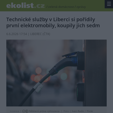
☰
/
zelená domácnost
/
zprávy
Technické služby v Liberci si pořídily
první elektromobily, koupily jich sedm
6.6.2026 17:54 | LIBEREC (
ČTK
)
Licence |
Některá práva vyhrazena
Foto |
Ivan Radic
/
Flickr