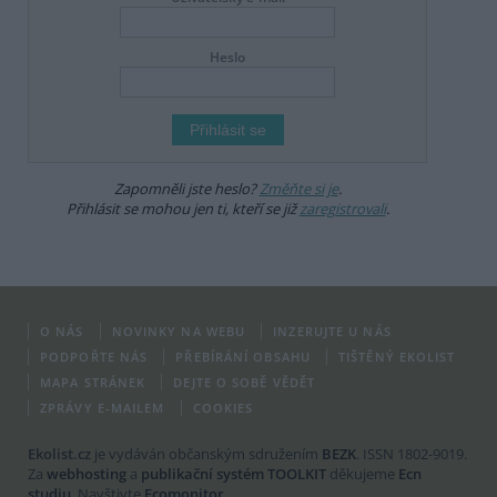
Heslo
Zapomněli jste heslo?
Změňte si je
.
Přihlásit se mohou jen ti, kteří se již
zaregistrovali
.
O NÁS
NOVINKY NA WEBU
INZERUJTE U NÁS
PODPOŘTE NÁS
PŘEBÍRÁNÍ OBSAHU
TIŠTĚNÝ EKOLIST
MAPA STRÁNEK
DEJTE O SOBĚ VĚDĚT
ZPRÁVY E-MAILEM
COOKIES
Ekolist.cz
je vydáván občanským sdružením
BEZK
. ISSN 1802-9019.
Za
webhosting
a
publikační systém TOOLKIT
děkujeme
Ecn
studiu
. Navštivte
Ecomonitor
.