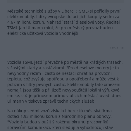
Městské technické služby v Liberci (TSML) si pořídily první
elektromobily. I díky evropské dotaci jich koupily sedm za
4,67 milionu korun. Nahradí starší dieselové vozy. Ředitel
TSML Jan Ullmann míní, že pro městský provoz budou
elektrická užitková vozidla vhodnější.
reklama
Vozidla TSML jezdí převážně po městě na krátkých trasách,
s častými starty a zastávkami. "Pro dieselové motory je to
nevýhodný režim - často se nestačí ohřát na provozní
teplotu, což zvyšuje spotřebu a opotřebení a může vést k
potížím s filtry pevných částic. Elektromobily tato omezení
nemají, jsou tišší a při jízdě nevypouštějí lokální výfukové
emise, což je přínosem přímo v ulicích města," uvedl dnes
Ullmann v tiskové zprávě technických služeb.
Na nákup sedmi vozů získala liberecká městská firma
dotaci 1,93 milionu korun z Národního plánu obnovy.
"Vozidla budou sloužit širokému okruhu pracovníků:
správcům komunikací, kteří sledují a vyhodnocují stav