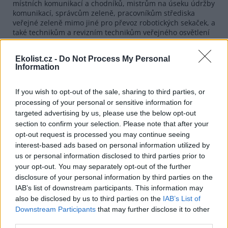
místních komunikací a chodníků, mistrům na úseku údržby
komunikací, správcům zeleně, pracovníkům střediska
veřejné zeleně mimo jiné pro převoz robotických sekaček, a
také technikům a revizním technikům veřejného osvětlení
a světelné signalizace," dodal Ullmann.
Příspěvková organizace města zajišťuje v Liberci správu a
Ekolist.cz -
Do Not Process My Personal
Information
údržbu místních cest a chodníků, zeleně, veřejného
osvětlení a světelné signalizace. Od města letos dostanou
technické služby přes 300 milionů korun.
If you wish to opt-out of the sale, sharing to third parties, or
processing of your personal or sensitive information for
reklama
targeted advertising by us, please use the below opt-out
section to confirm your selection. Please note that after your
opt-out request is processed you may continue seeing
interest-based ads based on personal information utilized by
us or personal information disclosed to third parties prior to
your opt-out. You may separately opt-out of the further
disclosure of your personal information by third parties on the
IAB’s list of downstream participants. This information may
also be disclosed by us to third parties on the
IAB’s List of
Downstream Participants
that may further disclose it to other
third parties.