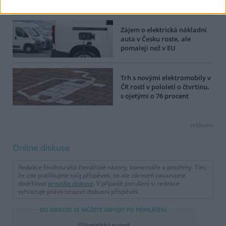
elektromobilu Peaq
Zájem o elektrická nákladní
auta v Česku roste, ale
pomaleji než v EU
Trh s novými elektromobily v
ČR rostl v pololetí o čtvrtinu,
s ojetými o 76 procent
reklama
Online diskuse
Redakce Ekolistu vítá čtenářské názory, komentáře a postřehy. Tím,
že zde publikujete svůj příspěvek, se ale zároveň zavazujete
dodržovat
pravidla diskuse
. V případě porušení si redakce
vyhrazuje právo smazat diskusní příspěvěk
DO DISKUZE SE MŮŽETE ZAPOJIT PO PŘIHLÁŠENÍ
Uživatelský e-mail