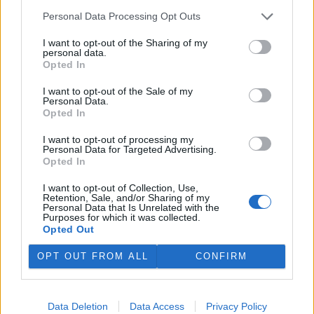
Personal Data Processing Opt Outs
I want to opt-out of the Sharing of my
personal data.
Opted In
I want to opt-out of the Sale of my
Personal Data.
Opted In
I want to opt-out of processing my
Personal Data for Targeted Advertising.
tisknout
poslat
Opted In
BEZK využívá agenturní zpravodajství ČTK, která si vyhrazuje
I want to opt-out of Collection, Use,
veškerá práva. Publikování nebo další šíření obsahu ze zdrojů ČTK
Retention, Sale, and/or Sharing of my
Personal Data that Is Unrelated with the
je výslovně zakázáno bez předchozího písemného souhlasu ze
Purposes for which it was collected.
strany ČTK.
Opted Out
Dále čtěte |
OPT OUT FROM ALL
CONFIRM
Škoda Auto zahájila v Mladé
Boleslavi výrobu nového
Data Deletion
Data Access
Privacy Policy