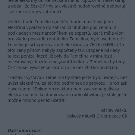
levné elektřiny do Německa a Itálie," upozornil Haverkamp
a dodal, že české firmy tak vlastně nedobrovolně podporují
své konkurenty v zahraničí.
Jestliže bude Temelín spuštěn, bude muset být jeho
elektřina vyvážena do zahraničí hluboko pod cenou. V
podkladech mezinárodní komise expertů, která měla vloni
pro vládu posoudit rentabilitu Temelína, bylo uvedeno, že
Temelín je schopen vyrábět elektřinu za 760 Kč/MWh. (Do
této ceny přitom nebyly započteny tzv. utopené náklady -
to jest peníze, které již byly do Temelína v minulosti
investovány). Každou megawatthodinu z Temelína by tedy
ČEZ musel vyvážet se ztrátou více než 200 korun (4) (5).
"Zastavit výstavbu Temelína by stále ještě bylo levnější, než
uvést elektrárnu za těchto podmínek do provozu," prohlásil
Haverkamp. "Dokud do reaktoru není zavezeno palivo a
elektrárna není kontaminována radioaktivitou, je stále ještě
možné mnoho peněz ušetřit."
Václav Vašků,
tiskový mluvčí Greenpeace ČR
Další informace: