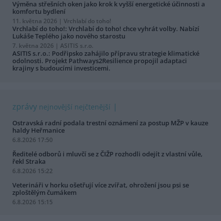
Výměna střešních oken jako krok k vyšší energetické účinnosti a
komfortu bydlení
11. května 2026 |
Vrchlabí do toho!
Vrchlabí do toho!: Vrchlabí do toho! chce vyhrát volby. Nabízí
Lukáše Teplého jako nového starostu
7. května 2026 |
ASITIS s.r.o.
ASITIS s.r.o.: Podřipsko zahájilo přípravu strategie klimatické
odolnosti. Projekt Pathways2Resilience propojil adaptaci
krajiny s budoucími investicemi.
zprávy
nejnovější
nejčtenější
Ostravská radní podala trestní oznámení za postup MŽP v kauze
haldy Heřmanice
6.8.2026 17:50
Ředitelé odborů i mluvčí se z ČIŽP rozhodli odejít z vlastní vůle,
řekl Straka
6.8.2026 15:22
Veterináři v horku ošetřují více zvířat, ohrožení jsou psi se
zploštělým čumákem
6.8.2026 15:15