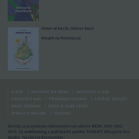
Omar el Karib: Ostrov Socci
Koupit na Kosmas.cz
O NÁS
NOVINKY NA WEBU
INZERUJTE U NÁS
PODPOŘTE NÁS
PŘEBÍRÁNÍ OBSAHU
TIŠTĚNÝ EKOLIST
MAPA STRÁNEK
DEJTE O SOBĚ VĚDĚT
ZPRÁVY E-MAILEM
COOKIES
Ekolist.cz
je vydáván občanským sdružením
BEZK
. ISSN 1802-
9019. Za
webhosting
a
publikační systém TOOLKIT
děkujeme
Ecn
studiu
. Navštivte
Ecomonitor
.