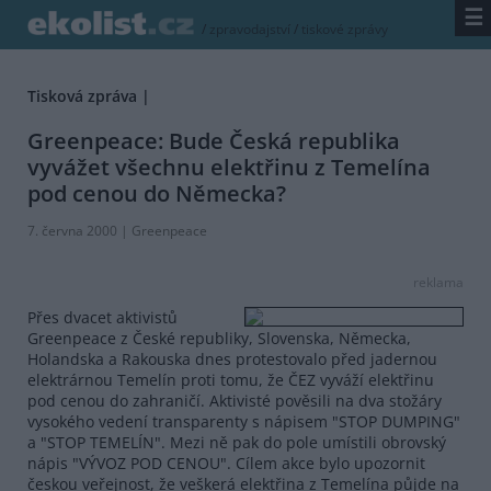
☰
/
zpravodajství
/
tiskové zprávy
Tisková zpráva |
Greenpeace: Bude Česká republika
vyvážet všechnu elektřinu z Temelína
pod cenou do Německa?
7. června 2000 |
Greenpeace
reklama
Přes dvacet aktivistů
Greenpeace z České republiky, Slovenska, Německa,
Holandska a Rakouska dnes protestovalo před jadernou
elektrárnou Temelín proti tomu, že ČEZ vyváží elektřinu
pod cenou do zahraničí. Aktivisté pověsili na dva stožáry
vysokého vedení transparenty s nápisem "STOP DUMPING"
a "STOP TEMELÍN". Mezi ně pak do pole umístili obrovský
nápis "VÝVOZ POD CENOU". Cílem akce bylo upozornit
českou veřejnost, že veškerá elektřina z Temelína půjde na