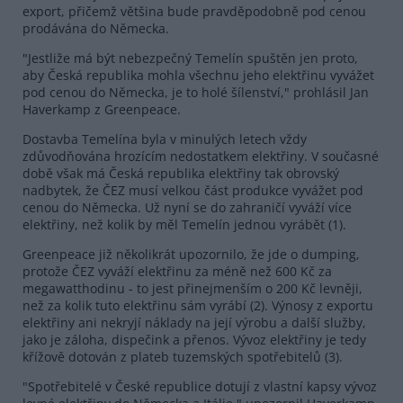
export, přičemž většina bude pravděpodobně pod cenou
prodávána do Německa.
"Jestliže má být nebezpečný Temelín spuštěn jen proto,
aby Česká republika mohla všechnu jeho elektřinu vyvážet
pod cenou do Německa, je to holé šílenství," prohlásil Jan
Haverkamp z Greenpeace.
Dostavba Temelína byla v minulých letech vždy
zdůvodňována hrozícím nedostatkem elektřiny. V současné
době však má Česká republika elektřiny tak obrovský
nadbytek, že ČEZ musí velkou část produkce vyvážet pod
cenou do Německa. Už nyní se do zahraničí vyváží více
elektřiny, než kolik by měl Temelín jednou vyrábět (1).
Greenpeace již několikrát upozornilo, že jde o dumping,
protože ČEZ vyváží elektřinu za méně než 600 Kč za
megawatthodinu - to jest přinejmenším o 200 Kč levněji,
než za kolik tuto elektřinu sám vyrábí (2). Výnosy z exportu
elektřiny ani nekryjí náklady na její výrobu a další služby,
jako je záloha, dispečink a přenos. Vývoz elektřiny je tedy
křížově dotován z plateb tuzemských spotřebitelů (3).
"Spotřebitelé v České republice dotují z vlastní kapsy vývoz