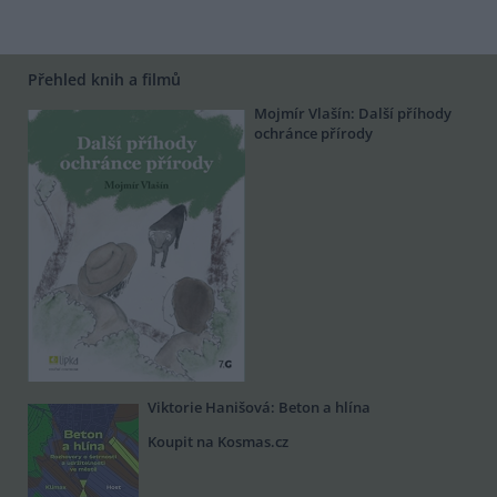
Přehled knih a filmů
Mojmír Vlašín: Další příhody
ochránce přírody
Viktorie Hanišová: Beton a hlína
Koupit na Kosmas.cz