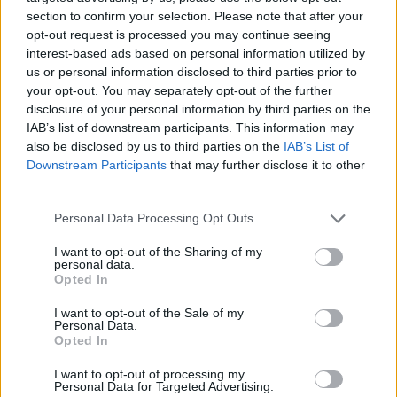
(4) Ve zprávě ČEZu s názvem Dostavba JETE z roku 1998 je
section to confirm your selection. Please note that after your
uvedeno dokonce číslo 992 Kč/MWh.
opt-out request is processed you may continue seeing
(5) Radko Pavlovec a kol., Zpráva o exportu společnosti ČEZ
interest-based ads based on personal information utilized by
a.s. - Podezření z cenového dumpingu, květen 2000.
us or personal information disclosed to third parties prior to
http://www.temelin.cz/dumping/
your opt-out. You may separately opt-out of the further
Fotografie a video ve formátu Mini DV na požádání v
disclosure of your personal information by third parties on the
kanceláři Greenpeace
IAB’s list of downstream participants. This information may
also be disclosed by us to third parties on the
IAB’s List of
Downstream Participants
that may further disclose it to other
reklama
third parties.
Personal Data Processing Opt Outs
tisknout
poslat
I want to opt-out of the Sharing of my
personal data.
Tento článek patří do kategorie |
Opted In
Energetika
I want to opt-out of the Sale of my
Česká republika
,
ČR - Jihočeský kraj
Personal Data.
Opted In
reklama
I want to opt-out of processing my
Personal Data for Targeted Advertising.