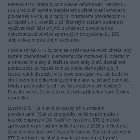
Rezervu tržní stability komplexně reformovat. "Revize EU
ETS prodlouží systém bezplatného přidělování emisních
povolenek a více jej propojí s investicemi provedenými v
Evropské unii. Rovněž uloží členským státům povinnost
využívat větší část příjmů z emisních povolenek na
dekarbonizaci odvětví zahrnutých do systému EU ETS,"
stojí v dokumentu unijní exekutivy.
I podle zdrojů ČTK by komise v plánované revizi chtěla, aby
systém obchodování s emisemi více motivoval k investicím
a k inovacím a aby ti, kteří za povolenky platí, dostali své
peníze zpět. Evropská komise podle všeho plánuje jít
cestou dát k dispozici více povolenek zdarma, ale bude to
chtít podmínit dekarbonizačními plány na straně podniků.
Ministr průmyslu Karel Havlíček nedávno při návštěvě
Bruselu uvedl, že by tato cesta byla přijatelná i pro Českou
republiku.
Systém ETS 1 je hlavní evropský trh s emisními
povolenkami. Týká se energetiky, velkého průmyslu a
letecké dopravy v EU. Rozšíření systému ETS 2 má být
zprovozněno po ročním odkladu v roce 2028 a mělo by se
týkat silniční dopravy či vytápění budov. Součástí zavedení
ETS 2 má být i sociálně-klimatický fond, který by měl