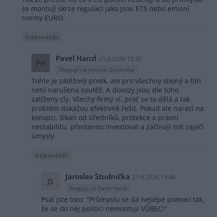
se montují skrze regulací jako jsou ETS nebo emisní
normy EURO.
Odpovědět
Pavel Hanzl
21.6.2026 15:30
PH
Reaguje na Jaroslav Studnička
Tohle je zátěžový prvek, ale pro všechny stejný a tím
není narušena soutěž. A dovozy jsou dle toho
zatíženy cly. Všechy firmy ví, proč se to dělá a tak
problém dokážou efektivně řešit. Pokud ale narazí na
korupci, šikan od úředníků, protekce a právní
nestabilitu, přestanou investovat a začínají mít zaječí
úmysly.
Odpovědět
Jaroslav Studnička
21.6.2026 15:46
JS
Reaguje na Pavel Hanzl
Psal jste toto: "Průmyslu se dá nejlépe pomoci tak,
že se do něj politici nemontují VŮBEC!"