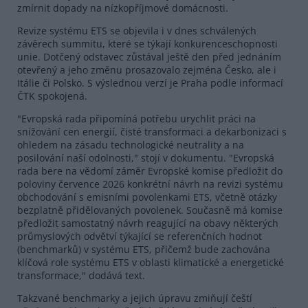
zmírnit dopady na nízkopříjmové domácnosti.
Revize systému ETS se objevila i v dnes schválených
závěrech summitu, které se týkají konkurenceschopnosti
unie. Dotčený odstavec zůstával ještě den před jednáním
otevřený a jeho změnu prosazovalo zejména Česko, ale i
Itálie či Polsko. S výslednou verzí je Praha podle informací
ČTK spokojená.
"Evropská rada připomíná potřebu urychlit práci na
snižování cen energií, čisté transformaci a dekarbonizaci s
ohledem na zásadu technologické neutrality a na
posilování naší odolnosti," stojí v dokumentu. "Evropská
rada bere na vědomí záměr Evropské komise předložit do
poloviny července 2026 konkrétní návrh na revizi systému
obchodování s emisními povolenkami ETS, včetně otázky
bezplatně přidělovaných povolenek. Současně má komise
předložit samostatný návrh reagující na obavy některých
průmyslových odvětví týkající se referenčních hodnot
(benchmarků) v systému ETS, přičemž bude zachována
klíčová role systému ETS v oblasti klimatické a energetické
transformace," dodává text.
Takzvané benchmarky a jejich úpravu zmiňují čeští