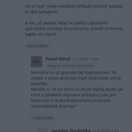
No a např. moje uvedené příklady přesně spadají
to této kategorie.
A hle, již nevadí, když se politici zásadním
způsobem montují do průmyslu, prostě zvrácená
logika alá Hanzl.
Odpovědět
Pavel Hanzl
21.6.2026 19:39
PH
Reaguje na Jaroslav Studnička
Nemáme tu už grunderský kapitalismus 19.
století a nejen průmysl musí dodržovat určitá
pravidla.
Myslíte si, že na silnici si může každý jezdit jak
chce a jakékoliv dopravní předpisy jsou jen
buzerace a ztráta konkurenceschopnosti
automobilové dopravy?
Odpovědět
Jaroslav Studnička
21.6.2026 21:49