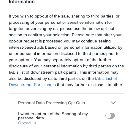
smějící se bestie
21.6.2026 06:15
Information
ss
Reaguje na Pavel Hanzl
Když změna -
If you wish to opt-out of the sale, sharing to third parties, or
tak zrušit !
processing of your personal or sensitive information for
targeted advertising by us, please use the below opt-out
Odpovědět
section to confirm your selection. Please note that after your
opt-out request is processed you may continue seeing
Milan Vaněček
20.6.2026 11:21
interest-based ads based on personal information utilized by
MV
To je naprosto zkreslující informace. Bylo období,
us or personal information disclosed to third parties prior to
kdy cena povolenek byla zanedbatelná, tak do
your opt-out. You may separately opt-out of the further
roku 2018. A v té době HDP Evropské unie rostlo a elektřina
disclosure of your personal information by third parties on the
byla velmi levná. Pak však povolenky vystřelily nahoru,
IAB’s list of downstream participants. This information may
přišly i další krize (kovid, válka) a HDP EU většinou klesalo a
also be disclosed by us to third parties on the
IAB’s List of
ne že rostlo (ve stálých cenách, ne díky velké inflaci).
Downstream Participants
that may further disclose it to other
ETS srazilo průmysl EU dlouhodobě na rozdíl od
third parties.
krátkodobého působení kovidu.
Núžky mezi velkým růstem HDP v USA a stagnací EU se
Personal Data Processing Opt Outs
rozevřely. A bude hůř.
I want to opt-out of the Sharing of my
Odpovědět
personal data.
Opted In
Pavel Hanzl
20.6.2026 12:40
PH