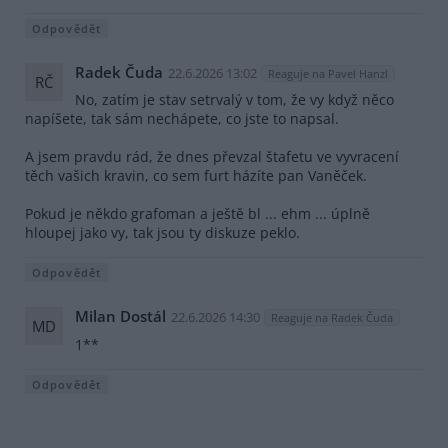
Odpovědět
Radek Čuda
22.6.2026 13:02
Reaguje na Pavel Hanzl
RČ
No, zatím je stav setrvalý v tom, že vy když něco
napíšete, tak sám nechápete, co jste to napsal.
A jsem pravdu rád, že dnes převzal štafetu ve vyvracení
těch vašich kravin, co sem furt házíte pan Vaněček.
Pokud je někdo grafoman a ještě bl ... ehm ... úplně
hloupej jako vy, tak jsou ty diskuze peklo.
Odpovědět
Milan Dostál
22.6.2026 14:30
Reaguje na Radek Čuda
MD
1**
Odpovědět