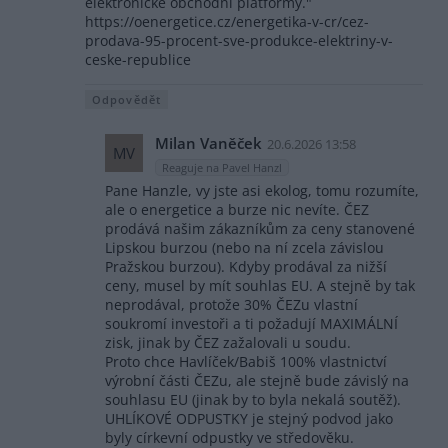
elektronické obchodní platformy."
https://oenergetice.cz/energetika-v-cr/cez-
prodava-95-procent-sve-produkce-elektriny-v-
ceske-republice
Odpovědět
Milan Vaněček
20.6.2026 13:58
MV
Reaguje na Pavel Hanzl
Pane Hanzle, vy jste asi ekolog, tomu rozumíte,
ale o energetice a burze nic nevíte. ČEZ
prodává našim zákazníkům za ceny stanovené
Lipskou burzou (nebo na ní zcela závislou
Pražskou burzou). Kdyby prodával za nižší
ceny, musel by mít souhlas EU. A stejně by tak
neprodával, protože 30% ČEZu vlastní
soukromí investoři a ti požadují MAXIMÁLNÍ
zisk, jinak by ČEZ zažalovali u soudu.
Proto chce Havlíček/Babiš 100% vlastnictví
výrobní části ČEZu, ale stejně bude závislý na
souhlasu EU (jinak by to byla nekalá soutěž).
UHLÍKOVÉ ODPUSTKY je stejný podvod jako
byly církevní odpustky ve středověku.