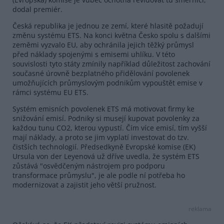
dodal premiér.
Česká republika je jednou ze zemí, které hlasitě požadují
změnu systému ETS. Na konci května Česko spolu s dalšími
zeměmi vyzvalo EU, aby ochránila jejich těžký průmysl
před náklady spojenými s emisemi uhlíku. V této
souvislosti tyto státy zmínily například důležitost zachování
současné úrovně bezplatného přidělování povolenek
umožňujících průmyslovým podnikům vypouštět emise v
rámci systému EU ETS.
Systém emisních povolenek ETS má motivovat firmy ke
snižování emisí. Podniky si musejí kupovat povolenky za
každou tunu CO2, kterou vypustí. Čím více emisí, tím vyšší
mají náklady, a proto se jim vyplatí investovat do tzv.
čistších technologií. Předsedkyně Evropské komise (EK)
Ursula von der Leyenová už dříve uvedla, že systém ETS
zůstává "osvědčeným nástrojem pro podporu
transformace průmyslu", je ale podle ní potřeba ho
modernizovat a zajistit jeho větší pružnost.
reklama