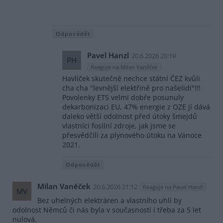
Odpovědět
Pavel Hanzl
20.6.2026 20:19
PH
Reaguje na Milan Vaněček
Havlíček skutečně nechce státní ČEZ kvůli
cha cha "levnější elektřině pro našelidi"!!!
Povolenky ETS velmi dobře posunuly
dekarbonizaci EU, 47% energie z OZE jí dává
daleko větší odolnost před útoky šmejdů
vlastníci fosilní zdroje, jak jsme se
přesvědčili za plynového útoku na Vánoce
2021.
Odpovědět
Milan Vaněček
20.6.2026 21:12
Reaguje na Pavel Hanzl
MV
Bez uhelných elektráren a vlastního uhlí by
odolnost Němců či nás byla v současnosti i třeba za 5 let
nulová.