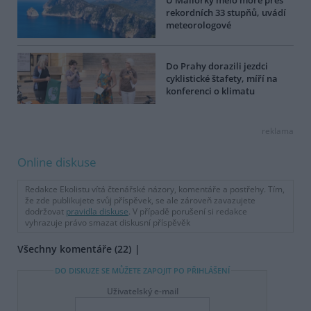
rekordních 33 stupňů, uvádí
meteorologové
Do Prahy dorazili jezdci
cyklistické štafety, míří na
konferenci o klimatu
reklama
Online diskuse
Redakce Ekolistu vítá čtenářské názory, komentáře a postřehy. Tím,
že zde publikujete svůj příspěvek, se ale zároveň zavazujete
dodržovat
pravidla diskuse
. V případě porušení si redakce
vyhrazuje právo smazat diskusní příspěvěk
Všechny komentáře (22)
DO DISKUZE SE MŮŽETE ZAPOJIT PO PŘIHLÁŠENÍ
Uživatelský e-mail