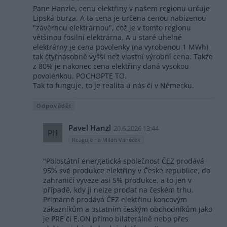
Pane Hanzle, cenu elektřiny v našem regionu určuje
Lipská burza. A ta cena je určena cenou nabízenou
"závěrnou elektrárnou", což je v tomto regionu
většinou fosilní elektrárna. A u staré uhelné
elektrárny je cena povolenky (na vyrobenou 1 MWh)
tak čtyřnásobně vyšší než vlastní výrobní cena. Takže
z 80% je nakonec cena elektřiny daná vysokou
povolenkou. POCHOPTE TO.
Tak to funguje, to je realita u nás či v Německu.
Odpovědět
Pavel Hanzl
20.6.2026 13:44
PH
Reaguje na Milan Vaněček
"Polostátní energetická společnost ČEZ prodává
95% své produkce elektřiny v České republice, do
zahraničí vyveze asi 5% produkce, a to jen v
případě, kdy ji nelze prodat na českém trhu.
Primárně prodává ČEZ elektřinu koncovým
zákazníkům a ostatním českým obchodníkům jako
je PRE či E.ON přímo bilaterálně nebo přes