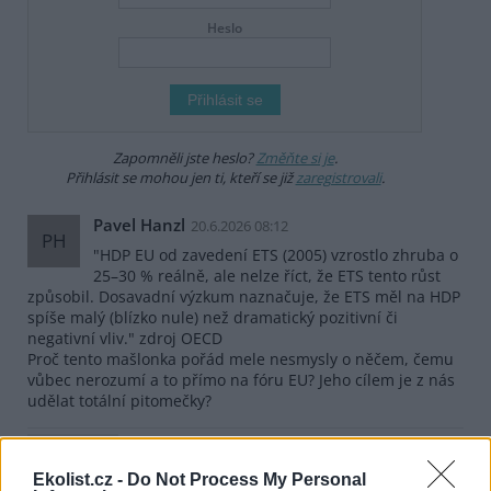
Heslo
Zapomněli jste heslo?
Změňte si je
.
Přihlásit se mohou jen ti, kteří se již
zaregistrovali
.
Pavel Hanzl
20.6.2026 08:12
PH
"HDP EU od zavedení ETS (2005) vzrostlo zhruba o
25–30 % reálně, ale nelze říct, že ETS tento růst
způsobil. Dosavadní výzkum naznačuje, že ETS měl na HDP
spíše malý (blízko nule) než dramatický pozitivní či
negativní vliv." zdroj OECD
Proč tento mašlonka pořád mele nesmysly o něčem, čemu
vůbec nerozumí a to přímo na fóru EU? Jeho cílem je z nás
udělat totální pitomečky?
Odpovědět
Ekolist.cz -
Do Not Process My Personal