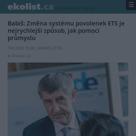
☰
/
zpravodajství
/
zprávy
Babiš: Změna systému povolenek ETS je
nejrychlejší způsob, jak pomoci
průmyslu
19.6.2026 15:00 | BRUSEL (
ČTK
)
Diskuse: 22