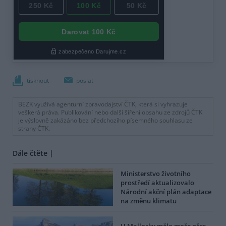
tisknout
poslat
BEZK využívá agenturní zpravodajství ČTK, která si vyhrazuje
veškerá práva. Publikování nebo další šíření obsahu ze zdrojů ČTK
je výslovně zakázáno bez předchozího písemného souhlasu ze
strany ČTK.
Dále čtěte |
Ministerstvo životního
prostředí aktualizovalo
Národní akční plán adaptace
na změnu klimatu
U Mallorky mělo moře přes