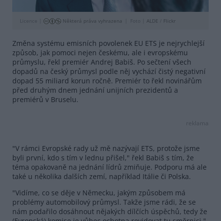
Licence |
Některá práva vyhrazena
Foto |
ALDE
/
Flickr
Změna systému emisních povolenek EU ETS je nejrychlejší
způsob, jak pomoci nejen českému, ale i evropskému
průmyslu, řekl premiér Andrej Babiš. Po sečtení všech
dopadů na český průmysl podle něj vychází čistý negativní
dopad 55 miliard korun ročně. Premiér to řekl novinářům
před druhým dnem jednání unijních prezidentů a
premiérů v Bruselu.
reklama
"V rámci Evropské rady už mě nazývají ETS, protože jsme
byli první, kdo s tím v lednu přišel," řekl Babiš s tím, že
téma opakovaně na jednání lídrů zmiňuje. Podporu má ale
také u několika dalších zemí, například Itálie či Polska.
"Vidíme, co se děje v Německu, jakým způsobem má
problémy automobilový průmysl. Takže jsme rádi, že se
nám podařilo dosáhnout nějakých dílčích úspěchů, tedy že
(Evropská) komise je vůbec ochotna revidovat tu směrnici,"