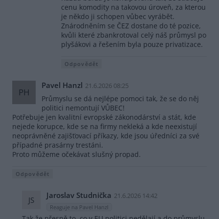
cenu komodity na takovou úroveň, za kterou
je někdo ji schopen vůbec vyrábět.
Znárodněním se ČEZ dostane do té pozice,
kvůli které zbankrotoval celý náš průmysl po
plyšákovi a řešením byla pouze privatizace.
Odpovědět
Pavel Hanzl
21.6.2026 08:25
PH
Průmyslu se dá nejlépe pomoci tak, že se do něj
politici nemontují VŮBEC!
Potřebuje jen kvalitní evropské zákonodárství a stát, kde
nejede korupce, kde se na firmy nekleká a kde neexistují
neoprávněné zajišťovací příkazy, kde jsou úředníci za své
případné prasárny trestáni.
Proto můžeme očekávat slušný propad.
Odpovědět
Jaroslav Studnička
21.6.2026 14:42
JS
Reaguje na Pavel Hanzl
Tak že přesně to, co v EU politici nedělají a do průmyslu