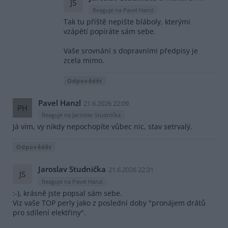
JS
Reaguje na Pavel Hanzl
Tak tu příště nepište bláboly, kterými
vzápětí popíráte sám sebe.
Vaše srovnání s dopravními předpisy je
zcela mimo.
Odpovědět
Pavel Hanzl
21.6.2026 22:09
PH
Reaguje na Jaroslav Studnička
Já vím, vy nikdy nepochopíte vůbec nic, stav setrvalý.
Odpovědět
Jaroslav Studnička
21.6.2026 22:31
JS
Reaguje na Pavel Hanzl
:-), krásně jste popsal sám sebe.
Viz vaše TOP perly jako z poslední doby "pronájem drátů
pro sdílení elektřiny".