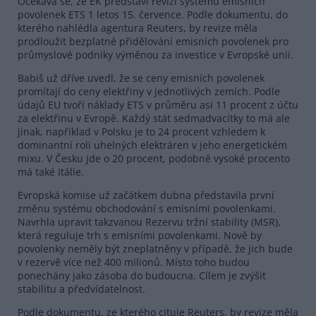
Očekává se, že EK představí revizi systému emisních
povolenek ETS 1 letos 15. července. Podle dokumentu, do
kterého nahlédla agentura Reuters, by revize měla
prodloužit bezplatné přidělování emisních povolenek pro
průmyslové podniky výměnou za investice v Evropské unii.
Babiš už dříve uvedl, že se ceny emisních povolenek
promítají do ceny elektřiny v jednotlivých zemích. Podle
údajů EU tvoří náklady ETS v průměru asi 11 procent z účtu
za elektřinu v Evropě. Každý stát sedmadvacítky to má ale
jinak, například v Polsku je to 24 procent vzhledem k
dominantní roli uhelných elektráren v jeho energetickém
mixu. V Česku jde o 20 procent, podobně vysoké procento
má také Itálie.
Evropská komise už začátkem dubna představila první
změnu systému obchodování s emisními povolenkami.
Navrhla upravit takzvanou Rezervu tržní stability (MSR),
která reguluje trh s emisními povolenkami. Nově by
povolenky neměly být zneplatněny v případě, že jich bude
v rezervě více než 400 milionů. Místo toho budou
ponechány jako zásoba do budoucna. Cílem je zvýšit
stabilitu a předvídatelnost.
Podle dokumentu, ze kterého cituje Reuters, by revize měla