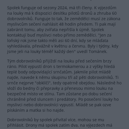
Spolek funguje od sezony 2024, má tři členy. K výjezdům
na louky má k dispozici desítku pilotů dronů a zhruba 60
dobrovolníků. Funguje to tak, že zemědělci musí ze zákona
myslivcům sečení nahlásit 48 hodin předem. Ti pak mají
zabránit tomu, aby zvířata nepřišla k újmě. Spolek
kontaktují buď myslivci nebo přímo zemědělci. "Jen za
loňský rok jsme takto měli asi 60 dní, kdy se mláďata
vyhledávala, převážně v květnu a červnu. Byly i týdny, kdy
jsme jeli na louky téměř každý den" uvedl Tománek.
Tým dobrovolníků přijíždí na louku před sečením brzy
ráno. Pilot vypustí dron s termokamerou a z výšky hledá
teplé body odpovídající srnčatům. Jakmile pilot mládě
najde, navede k němu skupinu tří až pěti dobrovolníků. Ti
srnče nejprve "obklíčí", tedy opatrně obejdou. Následně ho
vloží do bedny či přepravky a přenesou mimo louku na
bezpečné místo ve stínu. Tam zůstane po dobu sečení
chráněné před sluncem i predátory. Po posečení louky ho
myslivci nebo dobrovolníci vypustí. Mládě se pak ozve
pískáním a matka si ho najde.
Dobrovolníků by spolek přivítal více, mohou se mu
přihlásit. Drony má spolek zatím dva, na výjezdech má