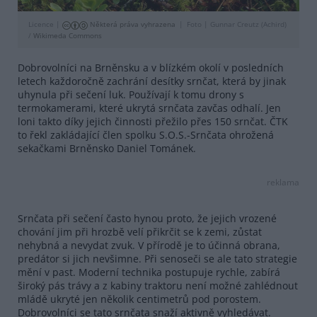
Licence |
Některá práva vyhrazena
Foto |
Gunnar Creutz (Achird)
/
Wikimeda Commons
Dobrovolníci na Brněnsku a v blízkém okolí v posledních
letech každoročně zachrání desítky srnčat, která by jinak
uhynula při sečení luk. Používají k tomu drony s
termokamerami, které ukrytá srnčata zavčas odhalí. Jen
loni takto díky jejich činnosti přežilo přes 150 srnčat. ČTK
to řekl zakládající člen spolku S.O.S.-Srnčata ohrožená
sekačkami Brněnsko Daniel Tománek.
reklama
Srnčata při sečení často hynou proto, že jejich vrozené
chování jim při hrozbě velí přikrčit se k zemi, zůstat
nehybná a nevydat zvuk. V přírodě je to účinná obrana,
predátor si jich nevšimne. Při senoseči se ale tato strategie
mění v past. Moderní technika postupuje rychle, zabírá
široký pás trávy a z kabiny traktoru není možné zahlédnout
mládě ukryté jen několik centimetrů pod porostem.
Dobrovolníci se tato srnčata snaží aktivně vyhledávat.