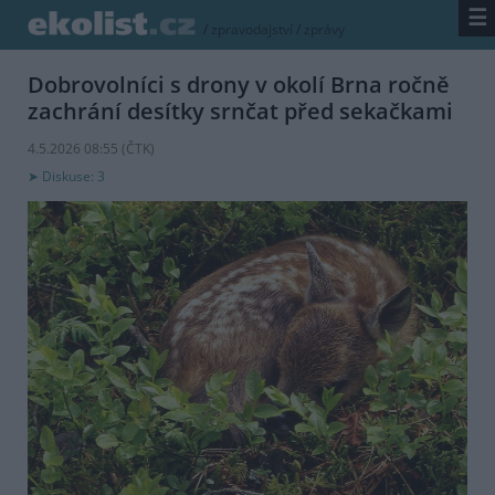
☰
/
zpravodajství
/
zprávy
Dobrovolníci s drony v okolí Brna ročně
zachrání desítky srnčat před sekačkami
4.5.2026 08:55 (
ČTK
)
Diskuse: 3