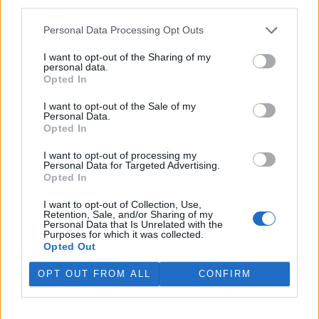
third parties.
Personal Data Processing Opt Outs
I want to opt-out of the Sharing of my
personal data.
tisknout
poslat
Opted In
I want to opt-out of the Sale of my
BEZK využívá agenturní zpravodajství ČTK, která si vyhrazuje
Personal Data.
veškerá práva. Publikování nebo další šíření obsahu ze zdrojů ČTK
Opted In
je výslovně zakázáno bez předchozího písemného souhlasu ze
strany ČTK.
I want to opt-out of processing my
Personal Data for Targeted Advertising.
Opted In
Dále čtěte |
I want to opt-out of Collection, Use,
Retention, Sale, and/or Sharing of my
Soud potvrdil pokutu pro
Personal Data that Is Unrelated with the
Veterinární univerzitu Brno
Purposes for which it was collected.
za přemnožení zvěře v oboře
Opted Out
OPT OUT FROM ALL
CONFIRM
Pardubičtí myslivci obnovili
školicí středisko z roku 1949,
říkali mu Dřevák