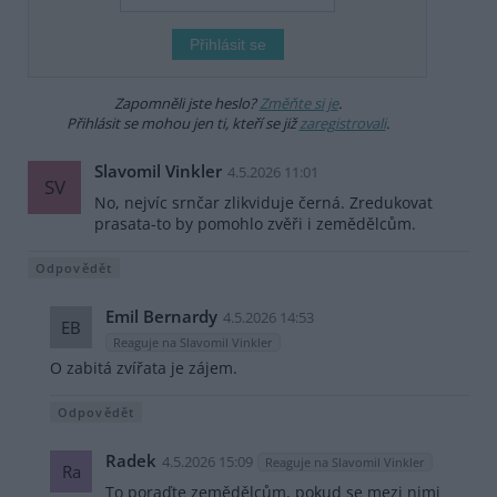
Zapomněli jste heslo?
Změňte si je
.
Přihlásit se mohou jen ti, kteří se již
zaregistrovali
.
Slavomil Vinkler
4.5.2026 11:01
SV
No, nejvíc srnčar zlikviduje černá. Zredukovat
prasata-to by pomohlo zvěři i zemědělcům.
Odpovědět
Emil Bernardy
4.5.2026 14:53
EB
Reaguje na Slavomil Vinkler
O zabitá zvířata je zájem.
Odpovědět
Radek
4.5.2026 15:09
Reaguje na Slavomil Vinkler
Ra
To poraďte zemědělcům, pokud se mezi nimi