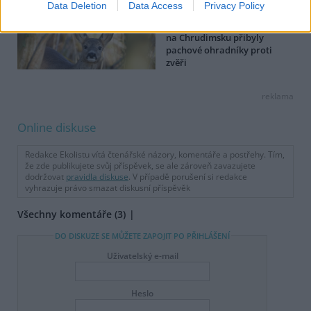
Data Deletion
Data Access
Privacy Policy
Na silnici u Trhové Kamenice
na Chrudimsku přibyly
pachové ohradníky proti
zvěři
reklama
Online diskuse
Redakce Ekolistu vítá čtenářské názory, komentáře a postřehy. Tím,
že zde publikujete svůj příspěvek, se ale zároveň zavazujete
dodržovat
pravidla diskuse
. V případě porušení si redakce
vyhrazuje právo smazat diskusní příspěvěk
Všechny komentáře (3)
DO DISKUZE SE MŮŽETE ZAPOJIT PO PŘIHLÁŠENÍ
Uživatelský e-mail
Heslo