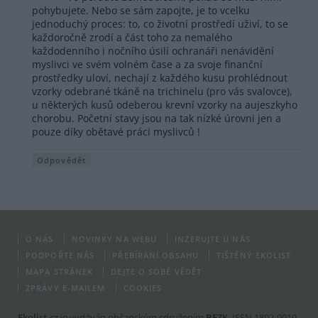
pohybujete. Nebo se sám zapojte, je to vcelku
jednoduchý proces: to, co životní prostředí uživí, to se
každoročně zrodí a část toho za nemalého
každodenního i nočního úsilí ochranáři nenávidění
myslivci ve svém volném čase a za svoje finanční
prostředky uloví, nechají z každého kusu prohlédnout
vzorky odebrané tkáně na trichinelu (pro vás svalovce),
u některých kusů odeberou krevní vzorky na aujeszkyho
chorobu. Početní stavy jsou na tak nízké úrovni jen a
pouze díky obětavé práci myslivců !
Odpovědět
O NÁS
NOVINKY NA WEBU
INZERUJTE U NÁS
PODPOŘTE NÁS
PŘEBÍRÁNÍ OBSAHU
TIŠTĚNÝ EKOLIST
MAPA STRÁNEK
DEJTE O SOBĚ VĚDĚT
ZPRÁVY E-MAILEM
COOKIES
Ekolist.cz
je vydáván občanským sdružením
BEZK
. ISSN 1802-9019.