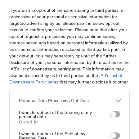
má být posláním nového nadačního fondu.
If you wish to opt-out of the sale, sharing to third parties, or
Fond vznikl z iniciativy podnikatele Luďka Sekyry za
processing of your personal or sensitive information for
podpory nadace Sekyra Foundation, která se stala jeho
targeted advertising by us, please use the below opt-out
první dárkyní. První podpořenou aktivitou fondu bude
section to confirm your selection. Please note that after your
program Re:generace mezinárodní iniciativy dětí a
opt-out request is processed you may continue seeing
mládeže Plant-for-the-Planet a studentského spolku
interest-based ads based on personal information utilized by
Telperion. Tento vzdělávací program pomáhá
us or personal information disclosed to third parties prior to
středoškolákům rozvíjet vlastní ekologické projekty.
your opt-out. You may separately opt-out of the further
disclosure of your personal information by third parties on the
reklama
IAB’s list of downstream participants. This information may
also be disclosed by us to third parties on the
IAB’s List of
Downstream Participants
that may further disclose it to other
third parties.
Personal Data Processing Opt Outs
I want to opt-out of the Sharing of my
personal data.
Opted In
I want to opt-out of the Sale of my
Personal Data.