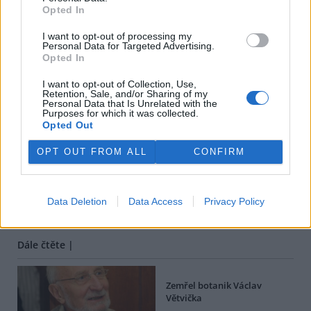
Opted In
I want to opt-out of processing my
Personal Data for Targeted Advertising.
Opted In
I want to opt-out of Collection, Use,
Retention, Sale, and/or Sharing of my
Personal Data that Is Unrelated with the
Purposes for which it was collected.
Opted Out
tisknout
poslat
OPT OUT FROM ALL
CONFIRM
BEZK využívá agenturní zpravodajství ČTK, která si vyhrazuje
veškerá práva. Publikování nebo další šíření obsahu ze zdrojů ČTK
je výslovně zakázáno bez předchozího písemného souhlasu ze
Data Deletion
Data Access
Privacy Policy
strany ČTK.
Dále čtěte |
Zemřel botanik Václav
Větvička