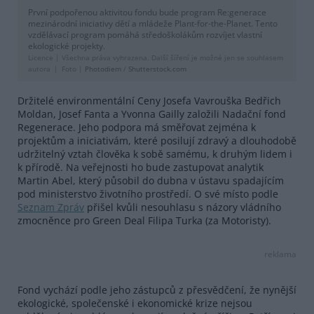
První podpořenou aktivitou fondu bude program Re:generace
mezinárodní iniciativy dětí a mládeže Plant-for-the-Planet. Tento
vzdělávací program pomáhá středoškolákům rozvíjet vlastní
ekologické projekty.
Licence |
Všechna práva vyhrazena. Další šíření je možné jen se souhlasem
autora
Foto |
Photodiem
/
Shutterstock.com
Držitelé environmentální Ceny Josefa Vavrouška Bedřich
Moldan, Josef Fanta a Yvonna Gailly založili Nadační fond
Regenerace. Jeho podpora má směřovat zejména k
projektům a iniciativám, které posilují zdravý a dlouhodobě
udržitelný vztah člověka k sobě samému, k druhým lidem i
k přírodě. Na veřejnosti ho bude zastupovat analytik
Martin Abel, který působil do dubna v ústavu spadajícím
pod ministerstvo životního prostředí. O své místo podle
Seznam Zpráv
přišel kvůli nesouhlasu s názory vládního
zmocněnce pro Green Deal Filipa Turka (za Motoristy).
reklama
Fond vychází podle jeho zástupců z přesvědčení, že nynější
ekologické, společenské i ekonomické krize nejsou