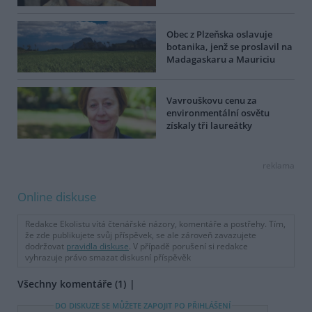
Obec z Plzeňska oslavuje
botanika, jenž se proslavil na
Madagaskaru a Mauriciu
Vavrouškovu cenu za
environmentální osvětu
získaly tři laureátky
reklama
Online diskuse
Redakce Ekolistu vítá čtenářské názory, komentáře a postřehy. Tím,
že zde publikujete svůj příspěvek, se ale zároveň zavazujete
dodržovat
pravidla diskuse
. V případě porušení si redakce
vyhrazuje právo smazat diskusní příspěvěk
Všechny komentáře (1)
DO DISKUZE SE MŮŽETE ZAPOJIT PO PŘIHLÁŠENÍ