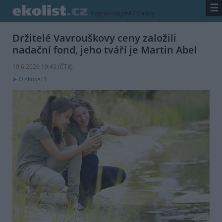
☰
/
zpravodajství
/
zprávy
Držitelé Vavrouškovy ceny založili
nadační fond, jeho tváří je Martin Abel
19.6.2026 19:43 (
ČTK
)
Diskuse: 1