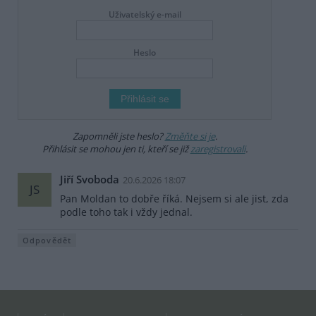
Uživatelský e-mail
Heslo
Zapomněli jste heslo?
Změňte si je
.
Přihlásit se mohou jen ti, kteří se již
zaregistrovali
.
Jiří Svoboda
20.6.2026 18:07
JS
Pan Moldan to dobře říká. Nejsem si ale jist, zda
podle toho tak i vždy jednal.
Odpovědět