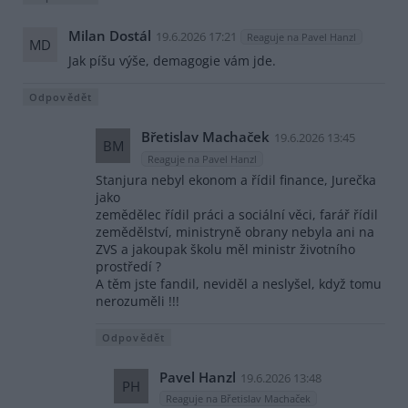
Milan Dostál
19.6.2026 17:21
Reaguje na Pavel Hanzl
MD
Jak píšu výše, demagogie vám jde.
Odpovědět
Břetislav Machaček
19.6.2026 13:45
BM
Reaguje na Pavel Hanzl
Stanjura nebyl ekonom a řídil finance, Jurečka
jako
zemědělec řídil práci a sociální věci, farář řídil
zemědělství, ministryně obrany nebyla ani na
ZVS a jakoupak školu měl ministr životního
prostředí ?
A těm jste fandil, neviděl a neslyšel, když tomu
nerozuměli !!!
Odpovědět
Pavel Hanzl
19.6.2026 13:48
PH
Reaguje na Břetislav Machaček