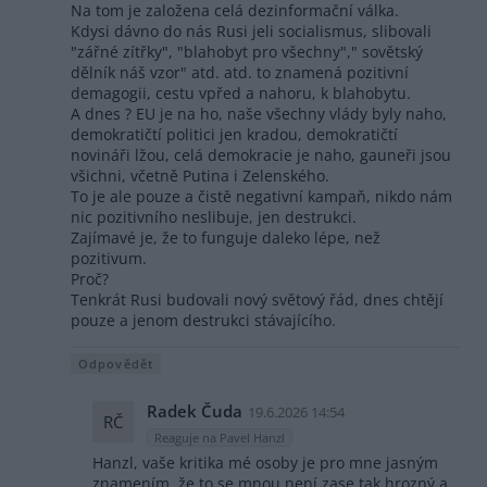
Na tom je založena celá dezinformační válka.
Kdysi dávno do nás Rusi jeli socialismus, slibovali
"zářné zítřky", "blahobyt pro všechny"," sovětský
dělník náš vzor" atd. atd. to znamená pozitivní
demagogii, cestu vpřed a nahoru, k blahobytu.
A dnes ? EU je na ho, naše všechny vlády byly naho,
demokratičtí politici jen kradou, demokratičtí
novináři lžou, celá demokracie je naho, gauneři jsou
všichni, včetně Putina i Zelenského.
To je ale pouze a čistě negativní kampaň, nikdo nám
nic pozitivního neslibuje, jen destrukci.
Zajímavé je, že to funguje daleko lépe, než
pozitivum.
Proč?
Tenkrát Rusi budovali nový světový řád, dnes chtějí
pouze a jenom destrukci stávajícího.
Odpovědět
Radek Čuda
19.6.2026 14:54
RČ
Reaguje na Pavel Hanzl
Hanzl, vaše kritika mé osoby je pro mne jasným
znamením, že to se mnou není zase tak hrozný a