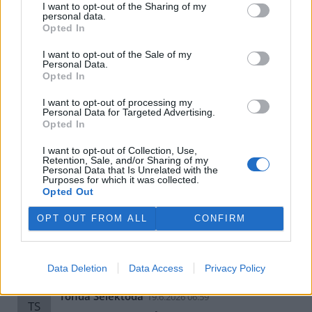
předevčírem.
I want to opt-out of the Sharing of my
A rok 1948 byl velmi podobný, taky se tehdy zlomila
personal data.
demokracie v totalitu, taky to lid podporoval.
Opted In
I want to opt-out of the Sale of my
Odpovědět
Personal Data.
Opted In
Radek Čuda
19.6.2026 14:59
RČ
I want to opt-out of processing my
Reaguje na Pavel Hanzl
Personal Data for Targeted Advertising.
Poslouchat si to nemusím, že byl Rusnok Zemanův
Opted In
trafikant si snad pamatují všichni, ne?
I want to opt-out of Collection, Use,
A dávat na podobnou úroveň politický systém za
Retention, Sale, and/or Sharing of my
Personal Data that Is Unrelated with the
tzv. Třetí republiky a ten dnešní může jen
Purposes for which it was collected.
absolutní idiot. Ostatně, po válce tady sice
Opted Out
demokracie byla, ale akorát ta lidová a o nějaké
pluralitní demokracii se vůbec nedalo mluvit.
OPT OUT FROM ALL
CONFIRM
Ale beru, že vy ty rozdíly nechápete.
Odpovědět
Data Deletion
Data Access
Privacy Policy
Tonda Selektoda
19.6.2026 06:59
TS