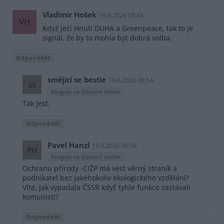
Vladimír Hošek
19.6.2026 05:43
VH
Když ječí Hnutí DUHA a Greenpeace, tak to je
signál, že by to mohla být dobrá volba.
Odpovědět
smějící se bestie
19.6.2026 06:14
ss
Reaguje na Vladimír Hošek
Tak jest.
Odpovědět
Pavel Hanzl
19.6.2026 06:59
PH
Reaguje na Vladimír Hošek
Ochranu přírody -CIŽP má vést věrný straník a
podnikatel bez jakéhokoliv ekologického vzdělání?
Víte, jak vypadala ČSSR když tyhle funkce zastávali
komunisti?
Odpovědět