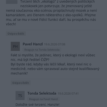
Tvrzení těch „ekologů“ z uvedených politických
neziskovek jen potvrzuje, že jmenovaný ještě
nemá současnou eko-scénou propláchnutý mozek a není
kamarádem, ani členem některého z eko-spolků. Přejme
mu, ať se mu v nové řídicí funkci daří, ku prospěchu nás
všech!
Odpovědět
Pavel Hanzl
19.6.2026 07:08
PH
Reaguje na Tonda Selektoda
Fakt si myslíte, že jedinec, který o ekologii neví vůbec
nic, má být ředitel ČIŽP?
Byl byste rád, kdyby vás léčil lékař, který neví nic o
medicíně, nebo vám spravoval auto stejně kvalifikovaný
mechanik?
Odpovědět
Tonda Selektoda
19.6.2026 07:41
TS
Reaguje na Pavel Hanzl
Doložte své tvrzení, Hanzle!