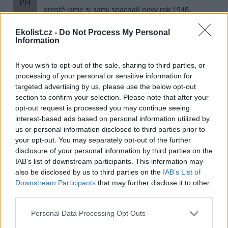
PH
prostě jsme si sami spáchali nový rok 1948,
nastupuje nová totalita. Jak se vyjádřil naq ČT24
ekonom Rusnok. Funkce se dávají za stranickou knížku a
Ekolist.cz -
Do Not Process My Personal
nikoho nezajímá odbornoust kandidáta.
Information
Macinka před volbama tvrdil, že poteče zelená krev. Já se
obávám, že i dalších barev, země začíná krvácet ze všech
If you wish to opt-out of the sale, sharing to third parties, or
možných otvorů.
processing of your personal or sensitive information for
targeted advertising by us, please use the below opt-out
Odpovědět
section to confirm your selection. Please note that after your
opt-out request is processed you may continue seeing
Radek Čuda
19.6.2026 11:34
Reaguje na Pavel Hanzl
RČ
interest-based ads based on personal information utilized by
Já tedy nevím, zda to Rusnok fakt řek, ale pokud
us or personal information disclosed to third parties prior to
ano, tak zrovna on by měl mlčet;-))).
your opt-out. You may separately opt-out of the further
disclosure of your personal information by third parties on the
A to srovnání s 48 může napsat jen úplný blbec.
IAB’s list of downstream participants. This information may
also be disclosed by us to third parties on the
IAB’s List of
Odpovědět
Downstream Participants
that may further disclose it to other
third parties.
Pavel Hanzl
19.6.2026 13:42
PH
Reaguje na Radek Čuda
Personal Data Processing Opt Outs
Poslechněte si to, je to interwiev na ČT24