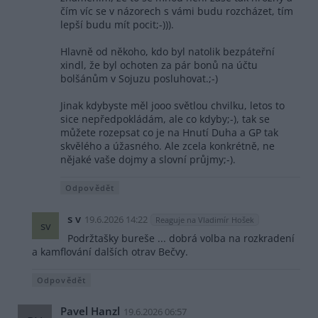
čím víc se v názorech s vámi budu rozcházet, tím
lepší budu mít pocit;-))).
Hlavně od někoho, kdo byl natolik bezpáteřní
xindl, že byl ochoten za pár bonů na účtu
bolšánům v Sojuzu posluhovat.;-)
Jinak kdybyste měl jooo světlou chvilku, letos to
sice nepředpokládám, ale co kdyby;-), tak se
můžete rozepsat co je na Hnutí Duha a GP tak
skvělého a úžasného. Ale zcela konkrétně, ne
nějaké vaše dojmy a slovní průjmy;-).
Odpovědět
s v
19.6.2026 14:22
Reaguje na Vladimír Hošek
sv
Podržtašky bureše ... dobrá volba na rozkradení
a kamflování dalších otrav Bečvy.
Odpovědět
Pavel Hanzl
19.6.2026 06:57