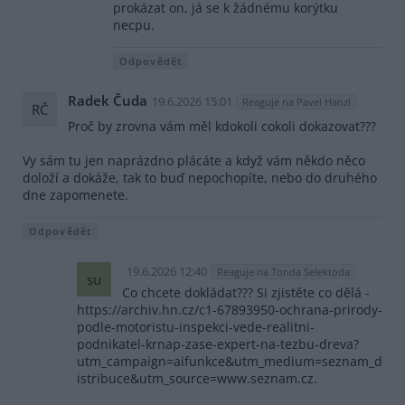
prokázat on, já se k žádnému korýtku
necpu.
Odpovědět
Radek Čuda
19.6.2026 15:01
Reaguje na Pavel Hanzl
RČ
Proč by zrovna vám měl kdokoli cokoli dokazovat???
Vy sám tu jen naprázdno plácáte a když vám někdo něco
doloží a dokáže, tak to buď nepochopíte, nebo do druhého
dne zapomenete.
Odpovědět
19.6.2026 12:40
Reaguje na Tonda Selektoda
su
Co chcete dokládat??? Si zjistěte co dělá -
https://archiv.hn.cz/c1-67893950-ochrana-prirody-
podle-motoristu-inspekci-vede-realitni-
podnikatel-krnap-zase-expert-na-tezbu-dreva?
utm_campaign=aifunkce&utm_medium=seznam_d
istribuce&utm_source=www.seznam.cz.