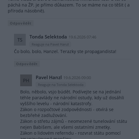
páchá na ŽP, je přímo důkazem. To se máme na co těšit ( a
příroda násobně).
Odpovědět
Tonda Selektoda
19.6.2026 07:46
TS
Reaguje na Pavel Hanzl
Čo bolo, bolo, Hanzel. Terazky ste propagandista!
Odpovědět
Pavel Hanzl
19.6.2026 09:00
PH
Reaguje na Tonda Selektoda
Bolo, něbolo, vsjo búdět. Podívejte se na jednání
téhle paravlády ne národní ostudy, kdy už dosáhli
vyššího levelu - národní katastrofy.
Zákon o rozpočtové zodpovědnosti - otvírá se
bezbřehé zadlužování.
Zákon o střetu zájmů - neomezené tunelování státu
nejen Babišem, ale všemi ostatními zmetky.
Zákon o lidovém referndu - rozvrat státu pomocí
zmanipulované menšiny