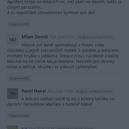
Agrofert čerpá na dotacích víc, než platí na daních, takže je
čistým parazitem.
A to nepočítám zdravotnictví Symbiol atd. atd.
Odpovědět
Milan Dostál
19.6.2026 17:43
Reaguje na Pavel Hanzl
MD
Hlavně své daně optimalizují a hlavní zisky
zůstávají u jejich zahraničích matek. S daněmi a dotacemi,
mícháte hrušky s jabkama. Dotace jsou i nárokové a každý
kdo má na ně nárok tak je dostane. Nesmíte jen otrocky
sčítat a odčítat. Musíte i se pokusit i přemýšlet.
Odpovědět
Pavel Hanzl
20.6.2026 12:50
Reaguje na Milan Dostál
PH
A kdo asi zaplatí ročně ty asi 2 bilióny kačáku na
daních? Paroubkovi Marťani a tunelář bába?
Odpovědět
s v
19.6.2026 14:28
Reaguje na Milan Dostál