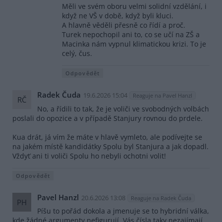
Měli ve svém oboru velmi solidní vzdělání, i
když ne VŠ v době, když byli kluci.
A hlavně věděli přesně co řídí a proč.
Turek nepochopil ani to, co se učí na ZŠ a
Macinka nám vypnul klimatickou krizi. To je
celý, čus.
Odpovědět
Radek Čuda
19.6.2026 15:04
Reaguje na Pavel Hanzl
RČ
No, a řídili to tak, že je voliči ve svobodných volbách
poslali do opozice a v případě Stanjury rovnou do prdele.
Kua drát, já vím že máte v hlavě vymleto, ale podívejte se
na jakém místě kandidátky Spolu byl Stanjura a jak dopadl.
Vždyť ani ti voliči Spolu ho nebyli ochotni volit!
Odpovědět
Pavel Hanzl
20.6.2026 13:08
Reaguje na Radek Čuda
PH
Píšu to pořád dokola a jmenuje se to hybridní válka,
kde žádné argumenty nefigurují. Vás čísla taky nezajímají,