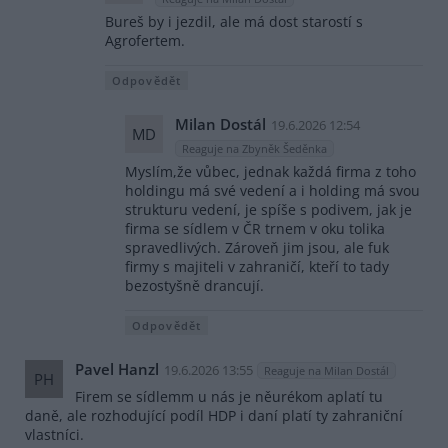
Bureš by i jezdil, ale má dost starostí s
Agrofertem.
Odpovědět
Milan Dostál
19.6.2026 12:54
MD
Reaguje na Zbyněk Šeděnka
Myslím,že vůbec, jednak každá firma z toho
holdingu má své vedení a i holding má svou
strukturu vedení, je spíše s podivem, jak je
firma se sídlem v ČR trnem v oku tolika
spravedlivých. Zároveň jim jsou, ale fuk
firmy s majiteli v zahraničí, kteří to tady
bezostyšně drancují.
Odpovědět
Pavel Hanzl
19.6.2026 13:55
Reaguje na Milan Dostál
PH
Firem se sídlemm u nás je něurékom aplatí tu
daně, ale rozhodující podíl HDP i daní platí ty zahraniční
vlastníci.