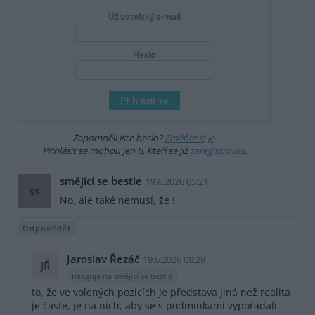
Uživatelský e-mail
Heslo
Zapomněli jste heslo?
Změňte si je
.
Přihlásit se mohou jen ti, kteří se již
zaregistrovali
.
smějící se bestie
19.6.2026 05:21
ss
No, ale také nemusí, že !
Odpovědět
Jaroslav Řezáč
19.6.2026 08:29
JŘ
Reaguje na smějící se bestie
to, že ve volených pozicích je představa jiná než realita
je časté, je na nich, aby se s podmínkami vypořádali.