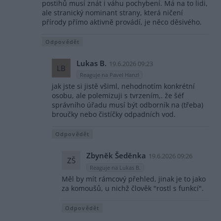
postihů musí znát i váhu pochybení. Má na to lidi,
ale stranický nominant strany, která ničení
přírody přímo aktivně provádí, je něco děsivého.
Odpovědět
Lukas B.
19.6.2026 09:23
LB
Reaguje na Pavel Hanzl
jak jste si jistě všiml, nehodnotím konkrétní
osobu, ale polemizuji s tvrzením,. že šéf
správního úřadu musí být odborník na (třeba)
broučky nebo čistíčky odpadních vod.
Odpovědět
Zbyněk Šeděnka
19.6.2026 09:26
ZŠ
Reaguje na Lukas B.
Měl by mít rámcový přehled, jinak je to jako
za komoušů, u nichž člověk "rostl s funkcí".
Odpovědět