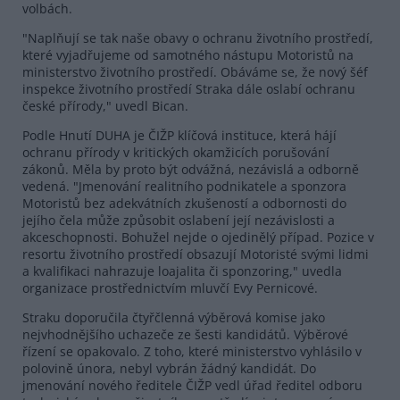
volbách.
"Naplňují se tak naše obavy o ochranu životního prostředí,
které vyjadřujeme od samotného nástupu Motoristů na
ministerstvo životního prostředí. Obáváme se, že nový šéf
inspekce životního prostředí Straka dále oslabí ochranu
české přírody," uvedl Bican.
Podle Hnutí DUHA je ČIŽP klíčová instituce, která hájí
ochranu přírody v kritických okamžicích porušování
zákonů. Měla by proto být odvážná, nezávislá a odborně
vedená. "Jmenování realitního podnikatele a sponzora
Motoristů bez adekvátních zkušeností a odbornosti do
jejího čela může způsobit oslabení její nezávislosti a
akceschopnosti. Bohužel nejde o ojedinělý případ. Pozice v
resortu životního prostředí obsazují Motoristé svými lidmi
a kvalifikaci nahrazuje loajalita či sponzoring," uvedla
organizace prostřednictvím mluvčí Evy Pernicové.
Straku doporučila čtyřčlenná výběrová komise jako
nejvhodnějšího uchazeče ze šesti kandidátů. Výběrové
řízení se opakovalo. Z toho, které ministerstvo vyhlásilo v
polovině února, nebyl vybrán žádný kandidát. Do
jmenování nového ředitele ČIŽP vedl úřad ředitel odboru