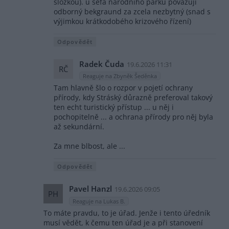
složkou). u šéfa národního parku považuji
odborný bekgraund za zcela nezbytný (snad s
výjimkou krátkodobého krizového řízení)
Odpovědět
Radek Čuda
19.6.2026 11:31
RČ
Reaguje na Zbyněk Šeděnka
Tam hlavně šlo o rozpor v pojetí ochrany
přírody, kdy Stráský důrazně preferoval takový
ten echt turistický přístup ... u něj i
pochopitelně ... a ochrana přírody pro něj byla
až sekundární.
Za mne blbost, ale ...
Odpovědět
Pavel Hanzl
19.6.2026 09:05
PH
Reaguje na Lukas B.
To máte pravdu, to je úřad. Jenže i tento úředník
musí vědět, k čemu ten úřad je a při stanovení