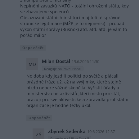
Neplnění závazků NATO - totální ohrožení státu, kdy
se zbavujeme spojenců.
Obsazování státních institucí majiteli té správné
stranické legitimace (MŽP je to nejmenší) - propad
výkon státní správy (Rusnok) atd. atd. atd. je vám to
pořád málo?
Odpovědět
Milan Dostál
19.6.2026 11:30
MD
Reaguje na Pavel Hanzl
No doba kdy jezdili politici po světě a plácali
prázdné fráze už, až na vyýjimky, které stejně
nikdo nebere vážně skončila. Vyřistit úřady a
ministerstva od aktivistů ,kteří místo pro stát,
pracují pro své aktivistické a zpravidla protistátní
organizace je hodně těžký úkol.
Odpovědět
Zbyněk Šeděnka
19.6.2026 12:37
ZŠ
Reaguje na Milan Dostál