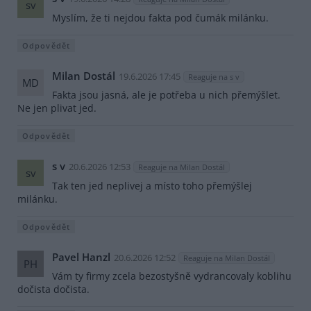
sv
Myslím, že ti nejdou fakta pod čumák milánku.
Odpovědět
Milan Dostál
19.6.2026 17:45
Reaguje na s v
MD
Fakta jsou jasná, ale je potřeba u nich přemýšlet.
Ne jen plivat jed.
Odpovědět
s v
20.6.2026 12:53
Reaguje na Milan Dostál
sv
Tak ten jed neplivej a místo toho přemýšlej
milánku.
Odpovědět
Pavel Hanzl
20.6.2026 12:52
Reaguje na Milan Dostál
PH
Vám ty firmy zcela bezostyšně vydrancovaly koblihu
dočista dočista.