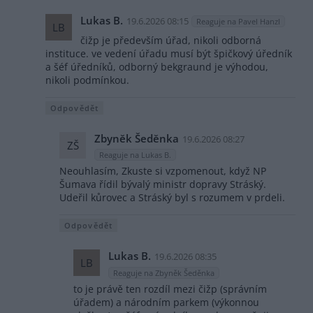
Lukas B.
19.6.2026 08:15
Reaguje na Pavel Hanzl
LB
čižp je především úřad, nikoli odborná
instituce. ve vedení úřadu musí být špičkový úředník
a šéf úředníků, odborný bekgraund je výhodou,
nikoli podmínkou.
Odpovědět
Zbyněk Šeděnka
19.6.2026 08:27
ZŠ
Reaguje na Lukas B.
Neouhlasím, Zkuste si vzpomenout, když NP
Šumava řídil bývalý ministr dopravy Stráský.
Udeřil kůrovec a Stráský byl s rozumem v prdeli.
Odpovědět
Lukas B.
19.6.2026 08:35
LB
Reaguje na Zbyněk Šeděnka
to je právě ten rozdíl mezi čižp (správním
úřadem) a národním parkem (výkonnou