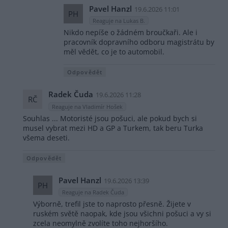
Pavel Hanzl
19.6.2026 11:01
PH
Reaguje na Lukas B.
Nikdo nepíše o žádném broučkaři. Ale i
pracovník dopravního odboru magistrátu by
měl vědět, co je to automobil.
Odpovědět
Radek Čuda
19.6.2026 11:28
RČ
Reaguje na Vladimír Hošek
Souhlas ... Motoristé jsou pošuci, ale pokud bych si
musel vybrat mezi HD a GP a Turkem, tak beru Turka
všema deseti.
Odpovědět
Pavel Hanzl
19.6.2026 13:39
PH
Reaguje na Radek Čuda
Výborně, trefil jste to naprosto přesně. Žijete v
ruském světě naopak, kde jsou všichni pošuci a vy si
zcela neomylně zvolíte toho nejhoršího.