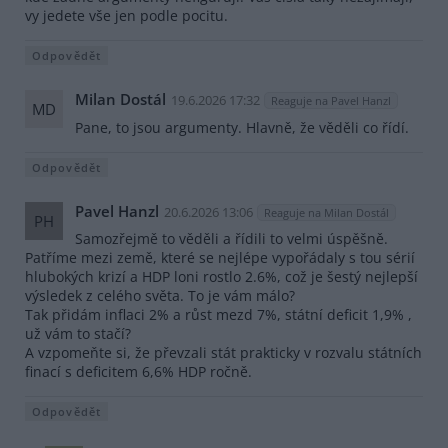
vy jedete vše jen podle pocitu.
Odpovědět
Milan Dostál
19.6.2026 17:32
Reaguje na Pavel Hanzl
MD
Pane, to jsou argumenty. Hlavně, že věděli co řídí.
Odpovědět
Pavel Hanzl
20.6.2026 13:06
Reaguje na Milan Dostál
PH
Samozřejmě to věděli a řídili to velmi úspěšně.
Patříme mezi země, které se nejlépe vypořádaly s tou sérií
hlubokých krizí a HDP loni rostlo 2.6%, což je šestý nejlepší
výsledek z celého světa. To je vám málo?
Tak přidám inflaci 2% a růst mezd 7%, státní deficit 1,9% ,
už vám to stačí?
A vzpomeňte si, že převzali stát prakticky v rozvalu státních
finací s deficitem 6,6% HDP ročně.
Odpovědět