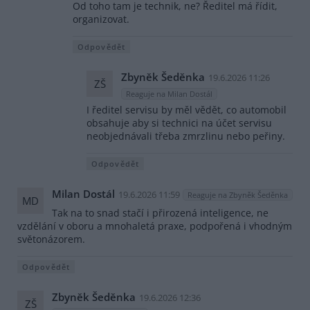
Od toho tam je technik, ne? Ředitel má řídit,
organizovat.
Odpovědět
Zbyněk Šeděnka
19.6.2026 11:26
ZŠ
Reaguje na Milan Dostál
I ředitel servisu by měl vědět, co automobil
obsahuje aby si technici na účet servisu
neobjednávali třeba zmrzlinu nebo peřiny.
Odpovědět
Milan Dostál
19.6.2026 11:59
Reaguje na Zbyněk Šeděnka
MD
Tak na to snad stačí i přirozená inteligence, ne
vzdělání v oboru a mnohaletá praxe, podpořená i vhodným
světonázorem.
Odpovědět
Zbyněk Šeděnka
19.6.2026 12:36
ZŠ