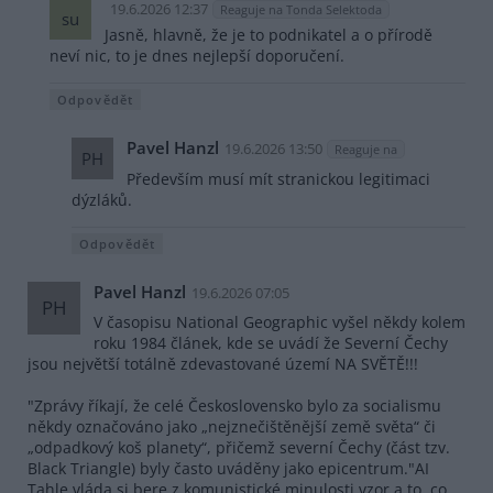
19.6.2026 12:37
Reaguje na Tonda Selektoda
su
Jasně, hlavně, že je to podnikatel a o přírodě
neví nic, to je dnes nejlepší doporučení.
Odpovědět
Pavel Hanzl
19.6.2026 13:50
Reaguje na
PH
Především musí mít stranickou legitimaci
dýzláků.
Odpovědět
Pavel Hanzl
19.6.2026 07:05
PH
V časopisu National Geographic vyšel někdy kolem
roku 1984 článek, kde se uvádí že Severní Čechy
jsou největší totálně zdevastované území NA SVĚTĚ!!!
"Zprávy říkají, že celé Československo bylo za socialismu
někdy označováno jako „nejznečištěnější země světa“ či
„odpadkový koš planety“, přičemž severní Čechy (část tzv.
Black Triangle) byly často uváděny jako epicentrum."AI
Tahle vláda si bere z komunistické minulosti vzor a to, co