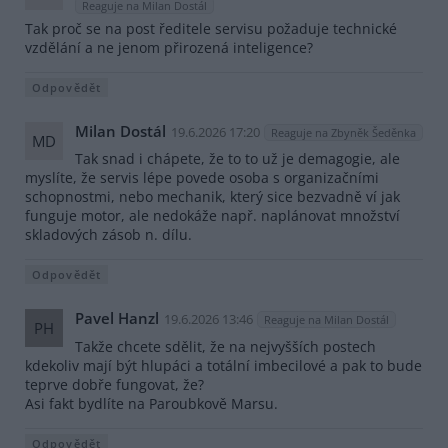
Reaguje na Milan Dostál
Tak proč se na post ředitele servisu požaduje technické
vzdělání a ne jenom přirozená inteligence?
Odpovědět
Milan Dostál
19.6.2026 17:20
Reaguje na Zbyněk Šeděnka
MD
Tak snad i chápete, že to to už je demagogie, ale
myslíte, že servis lépe povede osoba s organizačními
schopnostmi, nebo mechanik, který sice bezvadně ví jak
funguje motor, ale nedokáže např. naplánovat množství
skladových zásob n. dílu.
Odpovědět
Pavel Hanzl
19.6.2026 13:46
Reaguje na Milan Dostál
PH
Takže chcete sdělit, že na nejvyšších postech
kdekoliv mají být hlupáci a totální imbecilové a pak to bude
teprve dobře fungovat, že?
Asi fakt bydlíte na Paroubkově Marsu.
Odpovědět