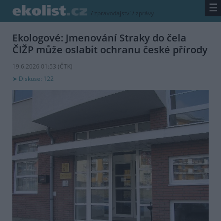
☰
/
zpravodajství
/
zprávy
Ekologové: Jmenování Straky do čela
ČIŽP může oslabit ochranu české přírody
19.6.2026 01:53 (
ČTK
)
Diskuse: 122