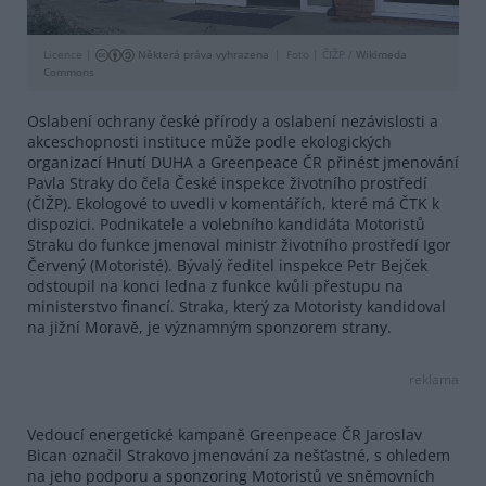
Licence |
Některá práva vyhrazena
Foto |
ČIŽP /
Wikimeda
Commons
Oslabení ochrany české přírody a oslabení nezávislosti a
akceschopnosti instituce může podle ekologických
organizací Hnutí DUHA a Greenpeace ČR přinést jmenování
Pavla Straky do čela České inspekce životního prostředí
(ČIŽP). Ekologové to uvedli v komentářích, které má ČTK k
dispozici. Podnikatele a volebního kandidáta Motoristů
Straku do funkce jmenoval ministr životního prostředí Igor
Červený (Motoristé). Bývalý ředitel inspekce Petr Bejček
odstoupil na konci ledna z funkce kvůli přestupu na
ministerstvo financí. Straka, který za Motoristy kandidoval
na jižní Moravě, je významným sponzorem strany.
reklama
Vedoucí energetické kampaně Greenpeace ČR Jaroslav
Bican označil Strakovo jmenování za nešťastné, s ohledem
na jeho podporu a sponzoring Motoristů ve sněmovních