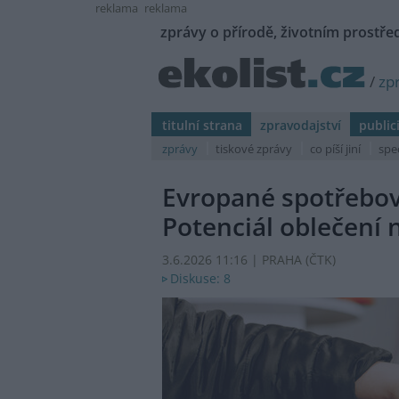
reklama
reklama
zprávy o přírodě, životním prostřed
/
zp
titulní strana
zpravodajství
public
zprávy
tiskové zprávy
co píší jiní
spe
Evropané spotřebová
Potenciál oblečení 
3.6.2026 11:16 | PRAHA (
ČTK
)
Diskuse: 8