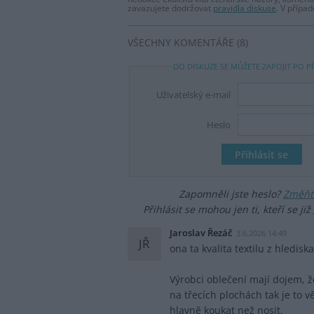
zavazujete dodržovat
pravidla diskuse
. V přípa
VŠECHNY KOMENTÁŘE (8)
DO DISKUZE SE MŮŽETE ZAPOJIT PO P
Uživatelský e-mail
Heslo
Zapomněli jste heslo?
Změňte
Přihlásit se mohou jen ti, kteří se již
Jaroslav Řezáč
3.6.2026 14:49
JŘ
ona ta kvalita textilu z hledisk
Výrobci oblečení mají dojem, 
na třecích plochách tak je to v
hlavně koukat než nosit.