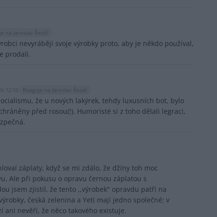
e na Jaroslav Řezáč
ýrobci nevyrábějí svoje výrobky proto, aby je někdo používal,
e prodali.
26 12:10
Reaguje na Jaroslav Řezáč
cialismu, že u nových lakýrek, tehdy luxusních bot, bylo
hráněny před rosou(!). Humoristé si z toho dělali legraci,
ezpečná.
hlovaí záplaty, když se mi zdálo, že džíny toh moc
avu. Ale při pokusu o opravu černou záplatou s
u jsem zjistil, že tento ,,výrobek" opravdu patří na
í výrobky, česká zelenina a Yeti mají jedno společné: v
 ani nevěří, že něco takového existuje.