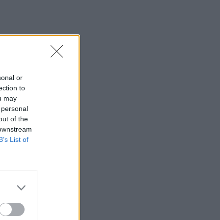
sonal or
ection to
ou may
 personal
out of the
 downstream
B’s List of