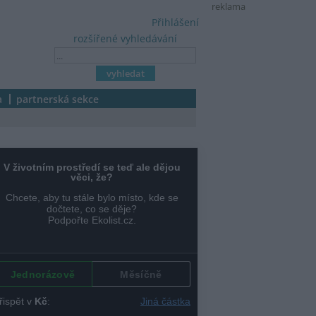
reklama
Přihlášení
rozšířené vyhledávání
a
partnerská sekce