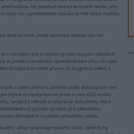
řed kvalitou. Na panelové diskusi ke kvalitě textilu, jeho
 český trh i spotřebitelské chování to řekl Viktor Vodička
eši dnes za módu podle ekonomů utrácejí více než
rek
e v minulém roce si textilní výrobky koupilo několikrát
terý se prodává na běžném spotřebitelském trhu v Evropě,
dého Evropana se ročně přiveze 26 kilogramů oděvů a
 textilu i oděvů přemíru, přičemž podle diskutujících není
e jím plýtvá. Evropská komise proto v roce 2022 vydala
obky, na jejichž základě se připravují dokumenty, které
u, dohledatelnost původu výrobků až k základnímu
rocesu likvidace či recyklace vyřazeného textilu.
patřit i zákaz ničení neprodaného zboží. Velké firmy