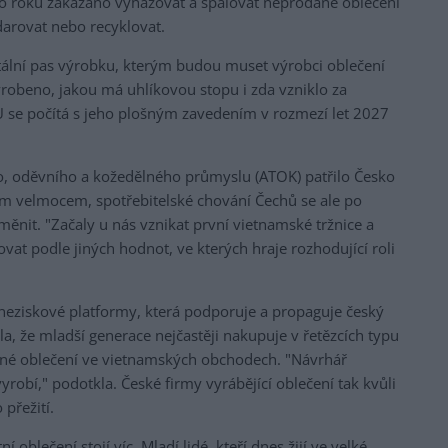
o roku zakázáno vyhazovat a spalovat neprodané oblečení
arovat nebo recyklovat.
tální pas výrobku, kterým budou muset výrobci oblečení
vyrobeno, jakou má uhlíkovou stopu i zda vzniklo za
 se počítá s jeho plošným zavedením v rozmezí let 2027
ího, oděvního a kožedělného průmyslu (ATOK) patřilo Česko
ím velmocem, spotřebitelské chování Čechů se ale po
ěnit. "Začaly u nás vznikat první vietnamské tržnice a
vat podle jiných hodnot, ve kterých hraje rozhodující roli
 neziskové platformy, která podporuje a propaguje český
la, že mladší generace nejčastěji nakupuje v řetězcích typu
evné oblečení ve vietnamských obchodech. "Návrhář
yrobí," podotkla. České firmy vyrábějící oblečení tak kvůli
 přežití.
 oblečení stojí víc. Mladí lidé, kteří dnes žijí ve velké