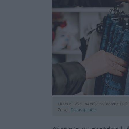
Licence |
Všechna práva vyhrazena. Další 
Zdroj |
Depositphotos
Průměrný Čech ročně spotřebuje zhruba 