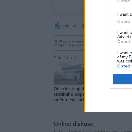
Opted 
I want t
Opted 
tisknout
poslat
I want 
Advertis
BEZK využívá agenturní zpravodajství ČTK, která
Opted 
zdrojů ČTK je výslovně zakázáno bez předchozí
I want t
of my P
Dále čtěte |
was col
Opted 
Obce kritizují drahý svoz
V EU 
textilního odpadu, MŽP chystá
likv
změnu legislativy
obleč
Online diskuse
Redakce Ekolistu vítá čtenářské názory, komentá