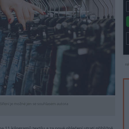
re
šíření je možné jen se souhlasem autora
11 kilogramů textilu a za nové oblečení utratí přibližně