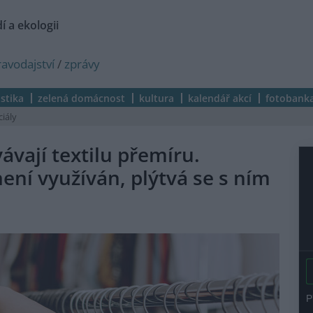
í a ekologii
ravodajství
/
zprávy
istika
zelená domácnost
kultura
kalendář akcí
fotobank
ciály
vají textilu přemíru.
není využíván, plýtvá se s ním