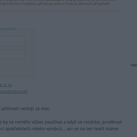
dě porušení si redakce vyhrazuje právo smazat diskusní příspěvěk
ŘIHLÁŠENÍ
rek
 si je
.
zaregistrovali
.
a užitnosti nestojí za moc.
že by se nemělo vůbec používat a když se rozdrbe, proděraví
ěcí spotřebitelů nikoliv výrobců....asi se na ten textil máme