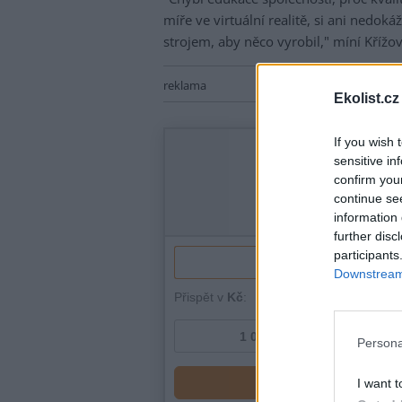
míře ve virtuální realitě, si ani nedo
strojem, aby něco vyrobil," míní Křížov
reklama
Ekolist.cz
If you wish 
sensitive in
confirm you
continue se
information 
further disc
participants
Downstream 
Persona
I want t