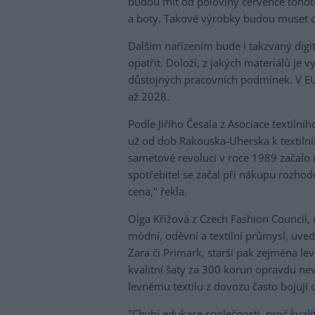
budou mít od poloviny července tohot
a boty. Takové výrobky budou muset d
Dalším nařízením bude i takzvaný digi
opatřit. Doloží, z jakých materiálů je 
důstojných pracovních podmínek. V EU
až 2028.
Podle Jiřího Česala z Asociace textiln
už od dob Rakouska-Uherska k textiln
sametové revoluci v roce 1989 začalo m
spotřebitel se začal při nákupu rozhodo
cena," řekla.
Olga Křížová z Czech Fashion Council,
módní, oděvní a textilní průmysl, uved
Zara či Primark, starší pak zejména l
kvalitní šaty za 300 korun opravdu nev
levnému textilu z dovozu často bojují o
"Chybí edukace společnosti, proč kvalitní