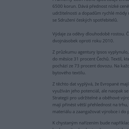
6500 korun. Dává přednost nízké ceně p
udržitelnosti a dopadům rychlé módy na
se Sdružení českých spotřebitelů.
Výdaje za oděvy dlouhodobě rostou. Č
dvojnásobek oproti roku 2010.
Z průzkumu agentury Ipsos vyplynulo, ž
do měsíce 31 procent Čechů. Textil, k
pochází ze 73 procent dovozu. Na kaž
bytového textilu.
Z těchto dat vyplývá, že Evropané mají
využíván jeho potenciál, ale naopak s
Strategii pro udržitelné a oběhové výr
mají přinést větší přehlednost na trh
materiálu a zaangažovat výrobce i do p
K chystaným nařízením bude například 