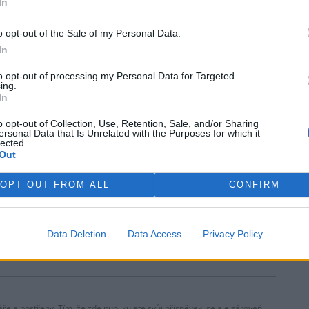
In
o opt-out of the Sale of my Personal Data.
rek
In
to opt-out of processing my Personal Data for Targeted
ing.
 si vyhrazuje veškerá práva. Publikování nebo další šíření obsahu ze
In
ho písemného souhlasu ze strany ČTK.
o opt-out of Collection, Use, Retention, Sale, and/or Sharing
ersonal Data that Is Unrelated with the Purposes for which it
lected.
Out
OPT OUT FROM ALL
CONFIRM
začíná platit zákaz
Francie zakáže reklamu na
idace neprodaného
ultrarychlou módu, dotkne se
ení a obuvi
to hlavně čínských firem
Data Deletion
Data Access
Privacy Policy
ře a postřehy. Tím, že zde publikujete svůj příspěvek, se ale zároveň