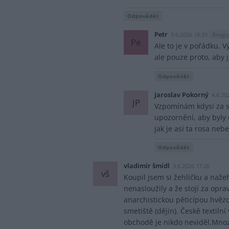
Odpovědět
Petr
3.6.2026 18:33
Reaguj
Pe
Ale to je v pořádku. V
ale pouze proto, aby j
Odpovědět
Jaroslav Pokorný
4.6.20
JP
Vzpomínám kdysi za so
upozornění, aby byly c
jak je asi ta rosa neb
Odpovědět
vladimír šmídl
3.6.2026 17:26
vš
Koupil jsem si žehličku a naže
nenasloužily a že stojí za opr
anarchistickou pěticípou hvězdo
smetiště (dějin). Českě textiln
obchodě je nikdo neviděl.Mnozí