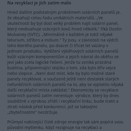
Na recyklaci je jich zatím málo
Hned dalším podstatným problémem solárních panelů je,
že obsahují celou řadu unikátních materiálů. „Ve
skutečnosti by byl dost velký problém najít solární panel,
který neobsahuje vzácných kovů hned několik,“ říká Dustin
Mulvaney (SVTC). „Minimálně v každém je totiž nějaké
telurium, stříbro a indium.“ Ty jsou, v závislosti na výdrži
toho kterého panelu, po dvacet či třicet let vázány v
jednom produktu. Vytěžení výběhových solárních panelů
kvůli vzácným komponentům a jejich návrat do oběhu se
jeví jako zcela logické řešení. Jenže tu vzniká prázdná
bublina, připomínající otázku o tom, zda bylo dřív vejce
nebo slepice. „Není dost míst, kde by bylo možné staré
panely recyklovat, a současně ještě není dostatek starých
nefunkčních solárních panelů na to, aby se vyplatilo nějaká
další recyklační místa zakládat.“ Ekonomicky se recyklace
solárních panelů zatím nerentuje: výrobce, který by dnes
souběžně s výrobou zřídil i recyklační linku, bude tratit a
ztratí náskok před konkurencí, jež se takovými
„zbytečnostmi“ nezdržuje.
Průmysl nabízející čisté zdroje energie tak sám popírá svou
původní myšlenku, když rezignuje na recyklaci a