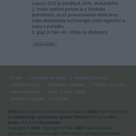
úsporu CO2 je poněkud, ehm, diskutabilní.
2. motiv vydělat peníze je z hlediska
jednotlivce, ať už provozovatele elektrárny
nebo dodavatele technologie zcela legitimní a
zcela v pořádku.
3. gůgl je fajn věc. třeba na diskutéry.
Odpovědět
O NÁS
NOVINKY NA WEBU
INZERUJTE U NÁS
PODPOŘTE NÁS
PŘEBÍRÁNÍ OBSAHU
TIŠTĚNÝ EKOLIST
MAPA STRÁNEK
DEJTE O SOBĚ VĚDĚT
ZPRÁVY E-MAILEM
COOKIES
Ekolist.cz
je vydáván občanským sdružením
BEZK
. ISSN 1802-9019.
Za
webhosting
a
publikační systém TOOLKIT
děkujeme
Ecn
studiu
. Navštivte
Ecomonitor
.
Copyright ©
BEZK
. Copyright ©
ČTK
,
TASR
. Všechna práva
vyhrazena. Publikování nebo šíření obsahu je bez předchozího