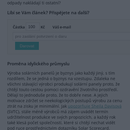
odpady nakládají ti ostatní?
Líbí se Vám článek? Přispějete na další?
Částka
Kč
Váš e-mail
Proměna idylického průmyslu
Výroba solárních panelů je byznys jako každý jiný, s tím
rozdílem, že se jedná o byznys na vzestupu. Zdaleka ne
všichni stávající výrobci produkují solární panely proto, že
chtějí touto cestou pomoci ozdravění životního prostředí.
Dělají to jednoduše proto, že to dobře nese. A jejich
motivace zdržet se neekologických postupů výrobu za cenu
ztrát na zisku je minimální. Jak
upozorňuje Sheila Davisová
(SVTC), stále méně výrobců má zájem uvádět termín
udržitelnost produkce ve svých propozicích, a každý rok
také klesá počet společností, které si chtějí nechat vidět
pod ruce prostřednictvím dotazníku Solar Scorecard.