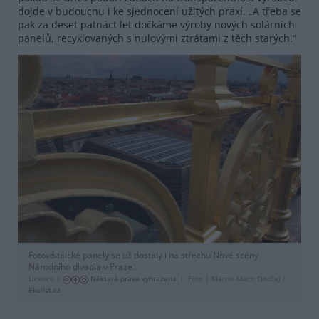
dojde v budoucnu i ke sjednocení užitých praxí. „A třeba se
pak za deset patnáct let dočkáme výroby nových solárních
panelů, recyklovaných s nulovými ztrátami z těch starých.“
Fotovoltaické panely se už dostaly i na střechu Nové scény
Národního divadla v Praze.
Licence |
Některá práva vyhrazena
Foto |
Martin Mach Ondřej /
Ekolist.cz