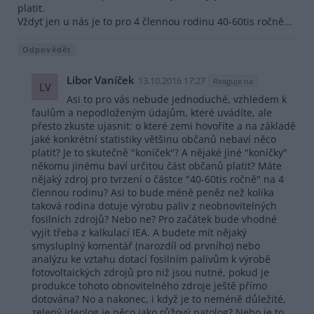
platit.
Vždyť jen u nás je to pro 4 člennou rodinu 40-60tis ročně...
Odpovědět
Libor Vaníček
13.10.2016 17:27
Reaguje na
LV
Asi to pro vás nebude jednoduché, vzhledem k
faulům a nepodloženým údajům, které uvádíte, ale
přesto zkuste ujasnit: o které zemi hovoříte a na základě
jaké konkrétní statistiky většinu občanů nebaví něco
platit? Je to skutečně "koníček"? A nějaké jiné "koníčky"
někomu jinému baví určitou část občanů platit? Máte
nějaký zdroj pro tvrzení o částce "40-60tis ročně" na 4
člennou rodinu? Asi to bude méně peněz než kolika
taková rodina dotuje výrobu paliv z neobnovitelných
fosilních zdrojů? Nebo ne? Pro začátek bude vhodné
vyjít třeba z kalkulací IEA. A budete mít nějaký
smysluplný komentář (narozdíl od prvního) nebo
analýzu ke vztahu dotací fosilním palivům k výrobě
fotovoltaických zdrojů pro niž jsou nutné, pokud je
produkce tohoto obnovitelného zdroje ještě přímo
dotována? No a nakonec, i když je to neméně důležité,
zelený ideolog je něco jako růžový patolog? Nebo je to