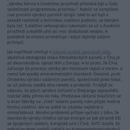
„Výroba šetrná k životnímu prostředí přestává být u řady
společností programovou prioritou.“. Nabízí se zamyšlení
nad prvními výrobci parních strojů: také to asi byli v
zásadě roztomilí a technikou nadšení podivíni, se kterými
byla řeč. S dalšími velkovýrobci lokomotiv se už o životním
prostředí a kvalitě uhlí asi moc diskutovat nedalo. A
podobně se možná proměňuje i kdysi idylický solární
průmysl.
Jak například zmiňují v
tiskové zprávě laboratoře ANL
,
skutečná ekologická stopa fotovoltaických panelů z Číny je
až dvounásobná, oproti těm z Evropy. A to proto, že Čína
zařazuje do procesu výroby jen minimum regulí a norem, a
nemá tak vysoký environmentální standard. Ostatně, proti
čínskému výrobci solárních panelů, společnosti Jinko Solar,
se už jednou zvedla vlna nevole a protestů. To když se
ukázalo, že jejich výrobní zařízení v Zhejiangu vypouštělo
toxické látky přímo do řeky. Představa občanů bouřících se
u bran fabriky na „čisté“ solární panely nám přijde možná
trochu zvláštní, ale ve světě se zdaleka nejedná o
mimořádnost. Mnoho problémů přitom vychází z toho, že
standardy výroby čistého zdroje energie se tak výrazně liší
ve Spojených státech, Evropské unii i Číně. SVTC doufá, že
pokud se dnes podaří zatlačit na transparentnost výrobců,