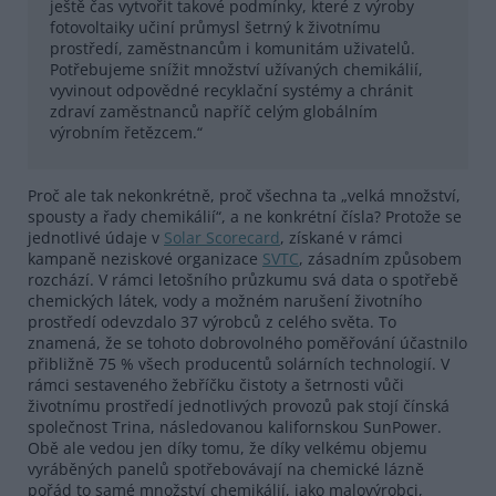
ještě čas vytvořit takové podmínky, které z výroby
fotovoltaiky učiní průmysl šetrný k životnímu
prostředí, zaměstnancům i komunitám uživatelů.
Potřebujeme snížit množství užívaných chemikálií,
vyvinout odpovědné recyklační systémy a chránit
zdraví zaměstnanců napříč celým globálním
výrobním řetězcem.“
Proč ale tak nekonkrétně, proč všechna ta „velká množství,
spousty a řady chemikálií“, a ne konkrétní čísla? Protože se
jednotlivé údaje v
Solar Scorecard
, získané v rámci
kampaně neziskové organizace
SVTC
, zásadním způsobem
rozchází. V rámci letošního průzkumu svá data o spotřebě
chemických látek, vody a možném narušení životního
prostředí odevzdalo 37 výrobců z celého světa. To
znamená, že se tohoto dobrovolného poměřování účastnilo
přibližně 75 % všech producentů solárních technologií. V
rámci sestaveného žebříčku čistoty a šetrnosti vůči
životnímu prostředí jednotlivých provozů pak stojí čínská
společnost Trina, následovanou kalifornskou SunPower.
Obě ale vedou jen díky tomu, že díky velkému objemu
vyráběných panelů spotřebovávají na chemické lázně
pořád to samé množství chemikálií, jako malovýrobci,