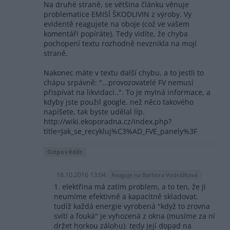
Na druhé straně, se většina článku věnuje
problematice EMISÍ ŠKODLIVIN z výroby. Vy
evidentě reagujete na oboje (což ve vašem
komentáři popíráte). Tedy vidíte, že chyba
pochopení textu rozhodně nevznikla na mojí
straně.
Nakonec máte v textu další chybu, a to jestli to
chápu srpávně: "...provozovatelé FV nemusí
přispívat na likvidaci..". To je mylná informace, a
kdyby jste použil google, než něco takového
napíšete, tak byste udělal líp.
http://wiki.ekoporadna.cz/index.php?
title=Jak_se_recykluj%C3%AD_FVE_panely%3F
Odpovědět
18.10.2016 13:04
Reaguje na Barbora Vodrážková
1. elektřina má zatím problem, a to ten, že ji
neumíme efektivně a kapacitně skladovat.
tudíž každá energie vyrobená "když to zrovna
svítí a fouká" je vyhozená z okna (musíme za ní
držet horkou zálohu). tedy její dopad na