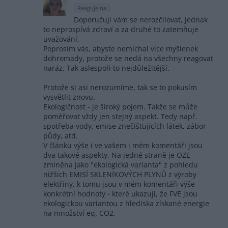
Reaguje na
Doporučuji vám se nerozčilovat, jednak
to neprospívá zdraví a za druhé to zatemňuje
uvažování.
Poprosím vás, abyste nemíchal více myšlenek
dohromady, protože se nedá na všechny reagovat
naráz. Tak aslespoň to nejdůležitější.
Protože si asi nerozumíme, tak se to pokusím
vysvětlit znovu.
Ekologičnost - je široký pojem. Takže se může
poměřovat vždy jen stejný aspekt. Tedy např.
spotřeba vody, emise znečišťujících látek, zábor
půdy, atd.
V článku výše i ve vašem i mém komentáři jsou
dva takové aspekty. Na jedné straně je OZE
zmíněna jako "ekologická varianta" z pohledu
nižších EMISÍ SKLENÍKOVÝCH PLYNŮ z výroby
elektřiny, k tomu jsou v mém komentáři výše
konkrétní hodnoty - které ukazují, že FVE jsou
ekologickou variantou z hlediska získané energie
na množství eq. CO2.