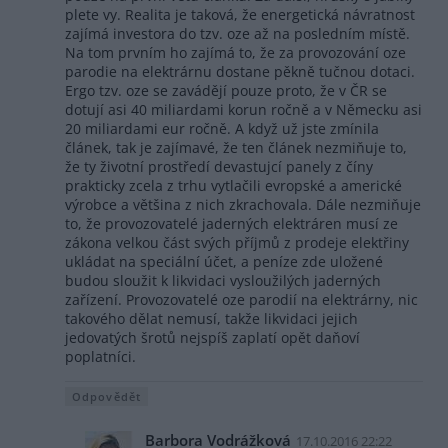
plete vy. Realita je taková, že energetická návratnost
zajímá investora do tzv. oze až na posledním místě.
Na tom prvním ho zajímá to, že za provozování oze
parodie na elektrárnu dostane pěkně tučnou dotaci.
Ergo tzv. oze se zavádějí pouze proto, že v ČR se
dotují asi 40 miliardami korun ročně a v Německu asi
20 miliardami eur ročně. A když už jste zmínila
článek, tak je zajímavé, že ten článek nezmiňuje to,
že ty životní prostředí devastujcí panely z číny
prakticky zcela z trhu vytlačili evropské a americké
výrobce a většina z nich zkrachovala. Dále nezmiňuje
to, že provozovatelé jaderných elektráren musí ze
zákona velkou část svých příjmů z prodeje elektřiny
ukládat na speciální účet, a peníze zde uložené
budou sloužit k likvidaci vysloužilých jaderných
zařízení. Provozovatelé oze parodií na elektrárny, nic
takového dělat nemusí, takže likvidaci jejich
jedovatých šrotů nejspíš zaplatí opět daňoví
poplatníci.
Odpovědět
Barbora Vodrážková
17.10.2016 22:22