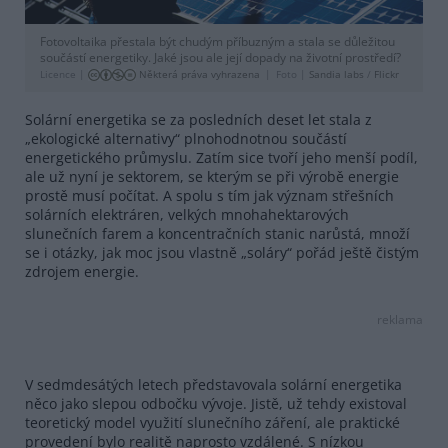
Fotovoltaika přestala být chudým příbuzným a stala se důležitou
součástí energetiky. Jaké jsou ale její dopady na životní prostředí?
Licence |
Některá práva vyhrazena
Foto |
Sandia labs
/
Flickr
Solární energetika se za posledních deset let stala z
„ekologické alternativy“ plnohodnotnou součástí
energetického průmyslu. Zatím sice tvoří jeho menší podíl,
ale už nyní je sektorem, se kterým se při výrobě energie
prostě musí počítat. A spolu s tím jak význam střešních
solárních elektráren, velkých mnohahektarových
slunečních farem a koncentračních stanic narůstá, množí
se i otázky, jak moc jsou vlastně „soláry“ pořád ještě čistým
zdrojem energie.
reklama
V sedmdesátých letech představovala solární energetika
něco jako slepou odbočku vývoje. Jistě, už tehdy existoval
teoretický model využití slunečního záření, ale praktické
provedení bylo realitě naprosto vzdálené. S nízkou