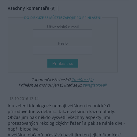
Všechny komentáře (9)
DO DISKUZE SE MŮŽETE ZAPOJIT PO PŘIHLÁŠENÍ
Uživatelský e-mail
Heslo
Zapomněli jste heslo?
Změňte si je
.
Přihlásit se mohou jen ti, kteří se již
zaregistrovali
.
13.10.2016 13:14
Inu zelení ideologové nemají většinou technické či
přírodovědné vzdělání... takže většinou kážou bludy.
Občas jim pak někdo vysvětlí všechny aspekty jimi
prosazovaných "ekologických" řešení a pak se náhle diví -
např. biopaliva.
A většinu občanů přestává bavit jim ten jejich "koníček"