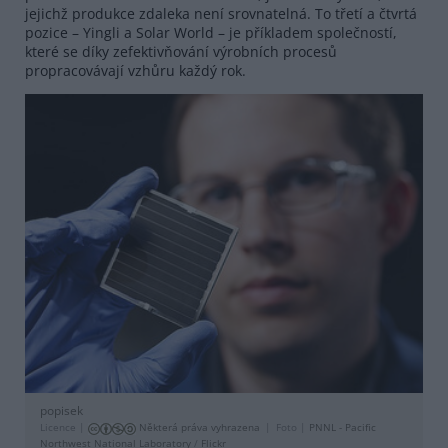
jejichž produkce zdaleka není srovnatelná. To třetí a čtvrtá
pozice – Yingli a Solar World – je příkladem společností,
které se díky zefektivňování výrobních procesů
propracovávají vzhůru každý rok.
popisek
Licence |
Některá práva vyhrazena
Foto |
PNNL - Pacific
Northwest National Laboratory
/
Flickr