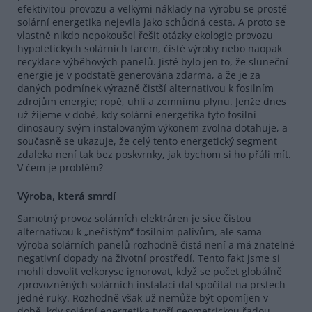
efektivitou provozu a velkými náklady na výrobu se prostě
solární energetika nejevila jako schůdná cesta. A proto se
vlastně nikdo nepokoušel řešit otázky ekologie provozu
hypotetických solárních farem, čisté výroby nebo naopak
recyklace výběhových panelů. Jisté bylo jen to, že sluneční
energie je v podstatě generována zdarma, a že je za
daných podmínek výrazně čistší alternativou k fosilním
zdrojům energie; ropě, uhlí a zemnímu plynu. Jenže dnes
už žijeme v době, kdy solární energetika tyto fosilní
dinosaury svým instalovaným výkonem zvolna dotahuje, a
současně se ukazuje, že celý tento energetický segment
zdaleka není tak bez poskvrnky, jak bychom si ho přáli mít.
V čem je problém?
Výroba, která smrdí
Samotný provoz solárních elektráren je sice čistou
alternativou k „nečistým“ fosilním palivům, ale sama
výroba solárních panelů rozhodně čistá není a má znatelné
negativní dopady na životní prostředí. Tento fakt jsme si
mohli dovolit velkoryse ignorovat, když se počet globálně
zprovozněných solárních instalací dal spočítat na prstech
jedné ruky. Rozhodně však už nemůže být opomíjen v
době, kdy solární energetika tvoří geometrickou řadou