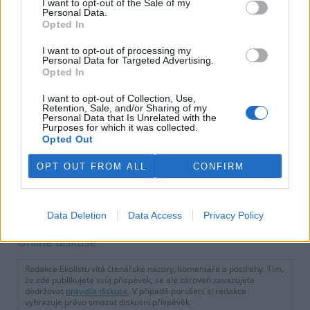
I want to opt-out of the Sale of my
Personal Data.
Na šesti městských budovách
Opted In
v Ústí na Labem budou
fotovoltaické panely
I want to opt-out of processing my
Personal Data for Targeted Advertising.
Opted In
Středočeský kraj nesouhlasí s
akcelerační zónou pro solární
I want to opt-out of Collection, Use,
elektrárny Milovice
Retention, Sale, and/or Sharing of my
Personal Data that Is Unrelated with the
Purposes for which it was collected.
Opted Out
Solární panely letos zdražily
až o polovinu, zlevňování už
OPT OUT FROM ALL
CONFIRM
firmy nečekají
reklama
Data Deletion
Data Access
Privacy Policy
Online diskuse
Redakce Ekolistu vítá čtenářské názory, komentáře a postřehy. Tím,
že zde publikujete svůj příspěvek, se ale zároveň zavazujete
dodržovat
pravidla diskuse
. V případě porušení si redakce
vyhrazuje právo smazat diskusní příspěvěk