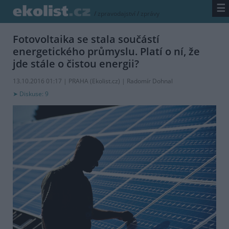
☰
/
zpravodajství
/
zprávy
Fotovoltaika se stala součástí
energetického průmyslu. Platí o ní, že
jde stále o čistou energii?
13.10.2016 01:17 | PRAHA (
Ekolist.cz
) | Radomír Dohnal
Diskuse: 9