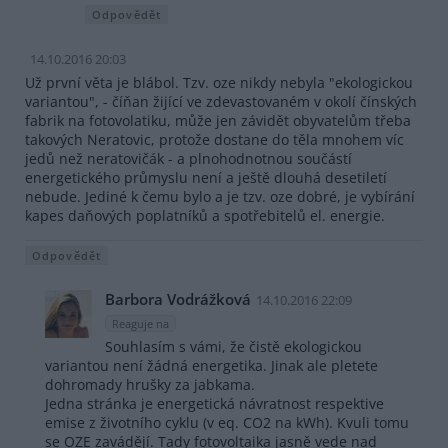
Odpovědět
14.10.2016 20:03
Už první věta je blábol. Tzv. oze nikdy nebyla "ekologickou
variantou", - číňan žijící ve zdevastovaném v okolí čínských
fabrik na fotovolatiku, může jen závidět obyvatelům třeba
takových Neratovic, protože dostane do těla mnohem víc
jedů než neratovičák - a plnohodnotnou součástí
energetického průmyslu není a ještě dlouhá desetiletí
nebude. Jediné k čemu bylo a je tzv. oze dobré, je vybírání
kapes daňových poplatníků a spotřebitelů el. energie.
Odpovědět
Barbora Vodrážková
14.10.2016 22:09
Reaguje na
Souhlasím s vámi, že čistě ekologickou
variantou není žádná energetika. Jinak ale pletete
dohromady hrušky za jabkama.
Jedna stránka je energetická návratnost respektive
emise z životního cyklu (v eq. CO2 na kWh). Kvuli tomu
se OZE zavádějí. Tady fotovoltaika jasně vede nad