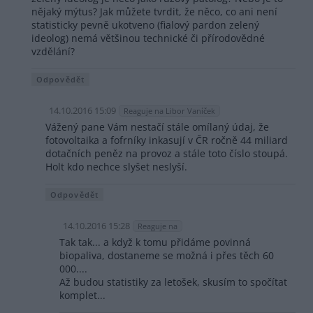
nějaký mýtus? Jak můžete tvrdit, že něco, co ani není
statisticky pevně ukotveno (fialový pardon zelený
ideolog) nemá většinou technické či přírodovědné
vzdělání?
Odpovědět
14.10.2016 15:09
Reaguje na Libor Vaníček
Vážený pane Vám nestačí stále omílaný údaj, že
fotovoltaika a fofrníky inkasují v ČR ročně 44 miliard
dotačních peněz na provoz a stále toto číslo stoupá.
Holt kdo nechce slyšet neslyší.
Odpovědět
14.10.2016 15:28
Reaguje na
Tak tak... a když k tomu přidáme povinná
biopaliva, dostaneme se možná i přes těch 60
000....
Až budou statistiky za letošek, skusím to spočítat
komplet...