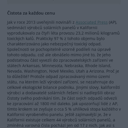
Čistota za každou cenu
Jak v roce 2013 uveřejnili novináři z
Associated Press
(AP),
sedmnáct výrobců solárních panelů v Kalifornii
vyprodukovalo za čtyři léta provozu 23,2 milionů kilogramů
toxických kalů. Prakticky 97 % z tohoto objemu bylo
charakterizováno jako nebezpečný toxický odpad.
Společnosti se pochopitelně vzorně podíleli na úpravě
tohoto odpadu, což ale obnášelo mimo jiné to, že jeho
podstatnou část vyvezli do zpracovatelských zařízení ve
státech Arkansas, Minnesota, Nebraska, Rhode Island,
Nevada, Washington, Nové Mexiko, Utah a Arizona. Proč je
to důležité? Protože odpad zpracovávaný mimo území
státu, na kterém leží výrobní zařízení, se nezahrnuje do
celkové ekologické bilance podniku. Jinými slovy, kalifornští
výrobci a dodavatelé solárních řešení si nadlepšili obraz
čistoty svého podnikání tím, že část svých odpadů odvezli
ke zpracování až 1800 mil daleko. Jak upozorňují lidé z AP,
tímto krokem se zvyšuje o cca 5 % uhlíková stopa každého v
Kalifornii vyrobeného panelu. Ještě zajímavější je, že v
Kalifornii existuje celkem 44 výrobců solárních panelů, a
zmíněná varovná čísla pochází jen od 17 z nich. Jak asi s