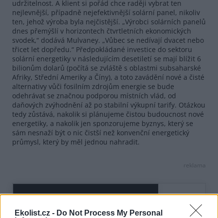
udržitelnost. A klient si pořád chce raději vybrat ten
nejlevnější, případně nejefektivnější solární panel, nikoliv
ten, jehož výroba byla nejčistější. „Výrobci solárních panelů
dnes přemýšlí v horizontech čtvrtletních ekonomických
svodek,“ dodává Mulvaney. „Vůbec se nedívají dvacet nebo
třicet let dopředu.“ Předpokládané investice do sektoru
solární energetiky v následujícím desetiletí se mají blížit 6
bilionům dolarů (počítá se zvláště s oblastmi subsaharské
Afriky, Střední Ameriky a Číny), a toto zavádění nové a čisté
alternativy vůči fosilním zdrojům energie se bude
odehrávat se značnou podporou místních vlád, od
daňových zvýhodnění až po stabilní výkupní tarify. Otázkou
tedy zůstává, nakolik si plánujeme čistou budoucnost nové
energetiky, a nakolik jen sponzorujeme byznys, který se
sám nesnaží být o nic čistší než konvenční energetický
průmysl, který by měl jednou nahradit.
reklama
Ekolist.cz -
Do Not Process My Personal