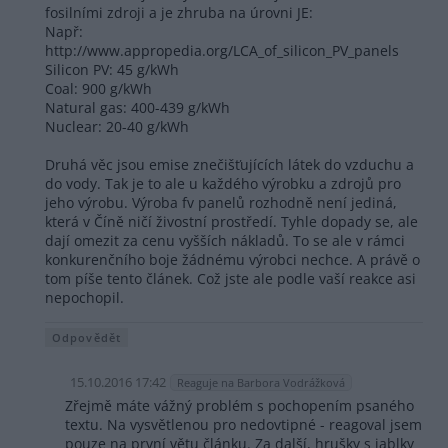
fosilními zdroji a je zhruba na úrovni JE:
Např:
http://www.appropedia.org/LCA_of_silicon_PV_panels
Silicon PV: 45 g/kWh
Coal: 900 g/kWh
Natural gas: 400-439 g/kWh
Nuclear: 20-40 g/kWh
Druhá věc jsou emise znečišťujících látek do vzduchu a
do vody. Tak je to ale u každého výrobku a zdrojů pro
jeho výrobu. Výroba fv panelů rozhodně není jediná,
která v Číně ničí živostní prostředí. Tyhle dopady se, ale
dají omezit za cenu vyšších nákladů. To se ale v rámci
konkurenčního boje žádnému výrobci nechce. A právě o
tom píše tento článek. Což jste ale podle vaší reakce asi
nepochopil.
Odpovědět
15.10.2016 17:42
Reaguje na Barbora Vodrážková
Zřejmě máte vážný problém s pochopením psaného
textu. Na vysvětlenou pro nedovtipné - reagoval jsem
pouze na první větu článku. Za další, hrušky s jablky