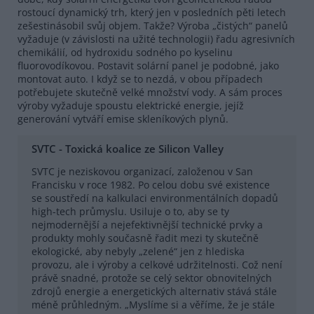
rostoucí dynamický trh, který jen v posledních pěti letech
zešestinásobil svůj objem. Takže? Výroba „čistých“ panelů
vyžaduje (v závislosti na užité technologii) řadu agresivních
chemikálií, od hydroxidu sodného po kyselinu
fluorovodíkovou. Postavit solární panel je podobné, jako
montovat auto. I když se to nezdá, v obou případech
potřebujete skutečně velké množství vody. A sám proces
výroby vyžaduje spoustu elektrické energie, jejíž
generování vytváří emise skleníkových plynů.
SVTC - Toxická koalice ze Silicon Valley
SVTC je neziskovou organizací, založenou v San
Francisku v roce 1982. Po celou dobu své existence
se soustředí na kalkulaci environmentálních dopadů
high-tech průmyslu. Usiluje o to, aby se ty
nejmodernější a nejefektivnější technické prvky a
produkty mohly současně řadit mezi ty skutečně
ekologické, aby nebyly „zelené“ jen z hlediska
provozu, ale i výroby a celkové udržitelnosti. Což není
právě snadné, protože se celý sektor obnovitelných
zdrojů energie a energetických alternativ stává stále
méně průhledným. „Myslíme si a věříme, že je stále