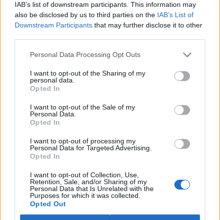
IAB’s list of downstream participants. This information may
also be disclosed by us to third parties on the
IAB’s List of
Downstream Participants
that may further disclose it to other
third parties.
Zapomněli jste heslo?
Změňte si je
.
Přihlásit se mohou jen ti, kteří se již
zaregistrovali
.
Personal Data Processing Opt Outs
Daniel Fiala
12.6.2026 12:33
I want to opt-out of the Sharing of my
DF
personal data.
To vypadá na de facto zásadní průlom v ochraně
Opted In
říčních ekosystémů!
I want to opt-out of the Sale of my
Majitel MVE, která usmrtí úhoře rozseknutím se tedy
Personal Data.
dopustí trestného činu?
Opted In
A co majitel jezu, který zabrání rybám (ten jez), aby mohly
uniknout před smrtelným nebezpečím v případě poklesu
I want to opt-out of processing my
Personal Data for Targeted Advertising.
kyslíku pod letální hranici? Třeba tím, že na své náklady
Opted In
nevybudoval ani málo kapacitní rybí přechod?
I want to opt-out of Collection, Use,
Zákon č. 246/1992 Sb. § 3 Pro účely tohoto zákona se
Retention, Sale, and/or Sharing of my
rozumí
Personal Data that Is Unrelated with the
Purposes for which it was collected.
a) zvířetem každý živý obratlovec, kromě člověka, nikoliv
Opted Out
však plod nebo embryo.