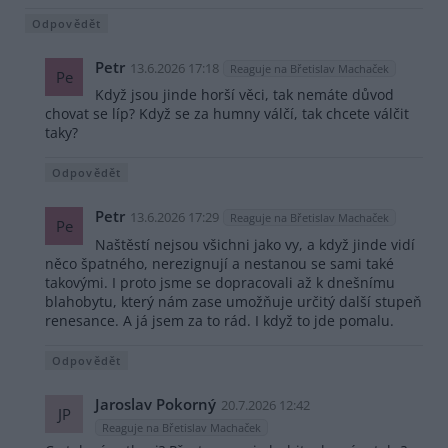
Odpovědět
Petr
13.6.2026 17:18
Reaguje na Břetislav Machaček
Pe
Když jsou jinde horší věci, tak nemáte důvod
chovat se líp? Když se za humny válčí, tak chcete válčit
taky?
Odpovědět
Petr
13.6.2026 17:29
Reaguje na Břetislav Machaček
Pe
Naštěstí nejsou všichni jako vy, a když jinde vidí
něco špatného, nerezignují a nestanou se sami také
takovými. I proto jsme se dopracovali až k dnešnímu
blahobytu, který nám zase umožňuje určitý další stupeň
renesance. A já jsem za to rád. I když to jde pomalu.
Odpovědět
Jaroslav Pokorný
20.7.2026 12:42
JP
Reaguje na Břetislav Machaček