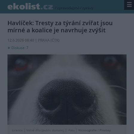
☰
/
zpravodajství
/
zprávy
Havlíček: Tresty za týrání zvířat jsou
mírné a koalice je navrhuje zvýšit
12.6.2026 08:40 | PRAHA (
ČTK
)
Diskuse: 7
Licence |
Volné dílo (public domain)
Foto |
Nicooografie
/
Pixabay