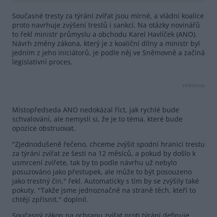
Současné tresty za týrání zvířat jsou mírné, a vládní koalice
proto navrhuje zvýšení trestů i sankcí. Na otázky novinářů
to řekl ministr průmyslu a obchodu Karel Havlíček (ANO).
Návrh změny zákona, který je z koaliční dílny a ministr byl
jedním z jeho iniciátorů, je podle něj ve Sněmovně a začíná
legislativní proces.
reklama
Místopředseda ANO nedokázal říct, jak rychlé bude
schvalování, ale nemyslí si, že je to téma, které bude
opozice obstruovat.
"Zjednodušeně řečeno, chceme zvýšit spodní hranici trestu
za týrání zvířat ze šesti na 12 měsíců, a pokud by došlo k
usmrcení zvířete, tak by to podle návrhu už nebylo
posuzováno jako přestupek, ale může to být posouzeno
jako trestný čin," řekl. Automaticky s tím by se zvýšily také
pokuty. "Takže jsme jednoznačně na straně těch, kteří to
chtějí zpřísnit," doplnil.
Současný zákon na ochranu zvířat proti týrání definuje