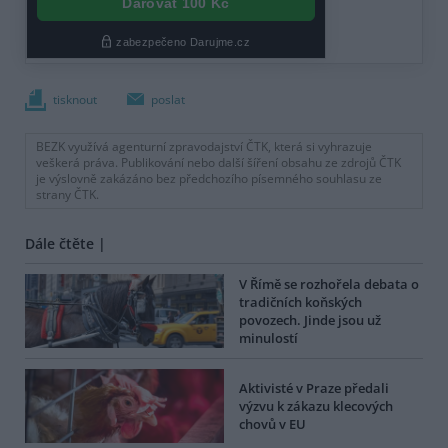
tisknout
poslat
BEZK využívá agenturní zpravodajství ČTK, která si vyhrazuje
veškerá práva. Publikování nebo další šíření obsahu ze zdrojů ČTK
je výslovně zakázáno bez předchozího písemného souhlasu ze
strany ČTK.
Dále čtěte |
V Římě se rozhořela debata o
tradičních koňských
povozech. Jinde jsou už
minulostí
Aktivisté v Praze předali
výzvu k zákazu klecových
chovů v EU