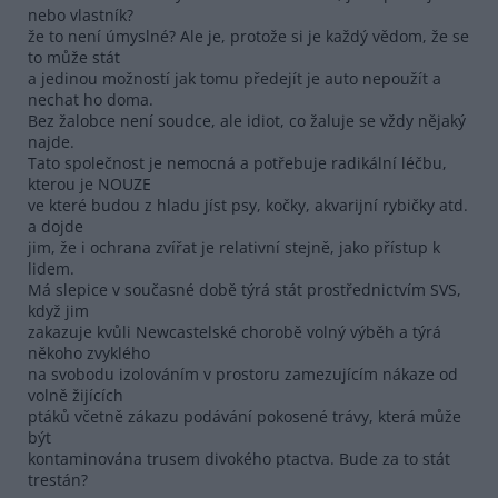
nebo vlastník?
že to není úmyslné? Ale je, protože si je každý vědom, že se
to může stát
a jedinou možností jak tomu předejít je auto nepoužít a
nechat ho doma.
Bez žalobce není soudce, ale idiot, co žaluje se vždy nějaký
najde.
Tato společnost je nemocná a potřebuje radikální léčbu,
kterou je NOUZE
ve které budou z hladu jíst psy, kočky, akvarijní rybičky atd.
a dojde
jim, že i ochrana zvířat je relativní stejně, jako přístup k
lidem.
Má slepice v současné době týrá stát prostřednictvím SVS,
když jim
zakazuje kvůli Newcastelské chorobě volný výběh a týrá
někoho zvyklého
na svobodu izolováním v prostoru zamezujícím nákaze od
volně žijících
ptáků včetně zákazu podávání pokosené trávy, která může
být
kontaminována trusem divokého ptactva. Bude za to stát
trestán?