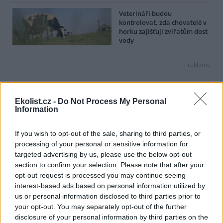
Veterináři budou
kontrolovat, zda chovatelé v
horku zajišťují zvířatům dost
vody
reklama
Online diskuse
Ekolist.cz -
Do Not Process My Personal
Redakce Ekolistu vítá čtenářské názory, komentáře a postřehy. Tím,
Information
že zde publikujete svůj příspěvek, se ale zároveň zavazujete
dodržovat
pravidla diskuse
. V případě porušení si redakce
vyhrazuje právo smazat diskusní příspěvěk
If you wish to opt-out of the sale, sharing to third parties, or
processing of your personal or sensitive information for
Všechny komentáře (7)
targeted advertising by us, please use the below opt-out
DO DISKUZE SE MŮŽETE ZAPOJIT PO PŘIHLÁŠENÍ
section to confirm your selection. Please note that after your
opt-out request is processed you may continue seeing
Uživatelský e-mail
interest-based ads based on personal information utilized by
us or personal information disclosed to third parties prior to
Heslo
your opt-out. You may separately opt-out of the further
disclosure of your personal information by third parties on the