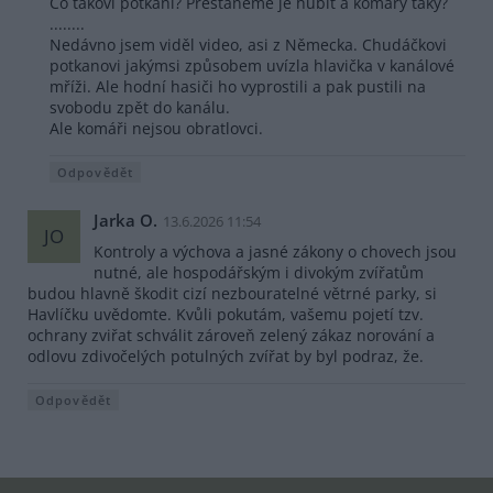
Co takoví potkani? Přestaneme je hubit a komáry taky?
........
Nedávno jsem viděl video, asi z Německa. Chudáčkovi
potkanovi jakýmsi způsobem uvízla hlavička v kanálové
mříži. Ale hodní hasiči ho vyprostili a pak pustili na
svobodu zpět do kanálu.
Ale komáři nejsou obratlovci.
Odpovědět
Jarka O.
13.6.2026 11:54
JO
Kontroly a výchova a jasné zákony o chovech jsou
nutné, ale hospodářským i divokým zvířatům
budou hlavně škodit cizí nezbouratelné větrné parky, si
Havlíčku uvědomte. Kvůli pokutám, vašemu pojetí tzv.
ochrany zviřat schválit zároveň zelený zákaz norování a
odlovu zdivočelých potulných zvířat by byl podraz, že.
Odpovědět