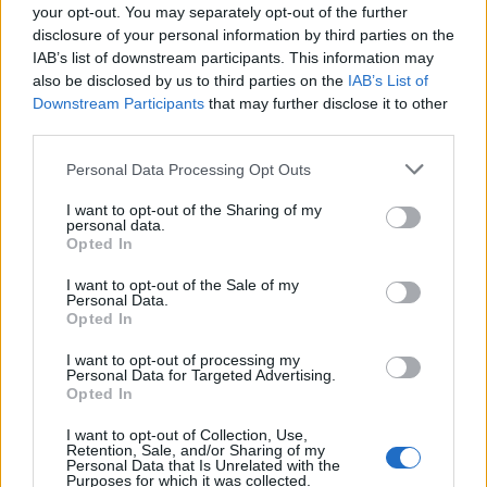
your opt-out. You may separately opt-out of the further
"Během období vysokého ekonomického růstu v Japonsku
disclosure of your personal information by third parties on the
bylo vysazeno velké množství stromů, mimo jiné za účelem
pohlcování emisí z vozidel, a nyní se blíží ke konci své
IAB’s list of downstream participants. This information may
životnosti," uvedl Šó Tago, vedoucí oddělení zelené
also be disclosed by us to third parties on the
IAB’s List of
infrastruktury společnosti.
Downstream Participants
that may further disclose it to other
third parties.
"Doufáme, že tato služba pomůže zajistit efektivní a
řádnou správu stromů i s omezeným počtem
Personal Data Processing Opt Outs
zaměstnanců," dodal.
I want to opt-out of the Sharing of my
personal data.
reklama
Opted In
I want to opt-out of the Sale of my
Personal Data.
Opted In
I want to opt-out of processing my
Personal Data for Targeted Advertising.
Opted In
I want to opt-out of Collection, Use,
Retention, Sale, and/or Sharing of my
Personal Data that Is Unrelated with the
Purposes for which it was collected.