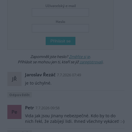
Uživatelský e-mail
Heslo
Zapomněli jste heslo?
Změňte si je
.
Přihlásit se mohou jen ti, kteří se již
zaregistrovali
.
Jaroslav Řezáč
7.7.2026 07:49
JŘ
je to úchylné.
Odpovědět
Petr
7.7.2026 09:58
Pe
Vida jak jsou jinany nebezpečné. Kdo by to do
nich řekl, že zabíjejí lidi. Ihned všechny vykácet! :-)