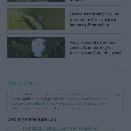
Francouzští inženýři vyvinuli
autonomní dron k hubení
komárů přímo za letu
Vědci propojili na pomoc
zemědělcům senzory v
porostu s umělou inteligencí
reklama
Online diskuse
Redakce Ekolistu vítá čtenářské názory, komentáře a postřehy. Tím,
že zde publikujete svůj příspěvek, se ale zároveň zavazujete
dodržovat
pravidla diskuse
. V případě porušení si redakce
vyhrazuje právo smazat diskusní příspěvěk
Všechny komentáře (2)
DO DISKUZE SE MŮŽETE ZAPOJIT PO PŘIHLÁŠENÍ