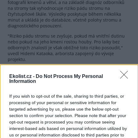
fotografií kmenů a větví, a na základě diagnóz odborníků
na stromy tak vyhodnocuje riziko pádu stromu na
čtyřstupňové škále. Výsledky poskytuje během několika
minut a ukládá je do databáze, včetně polohy stromu a
diagnostického posouzení.
"Riziko pádu stromu se zvyšuje, pokud má vnitřní dutinu
nebo pokud na jeho kmeni rostou houby. Pro laiky bez
odborných znalostí je však obtížné toto riziko posoudit,"
uvedl Hidemi Kataoka, arborista zapojený do vývoje
projektu.
Systém otestovaly místní samosprávy, včetně města
Kizugawa v prefektuře Kjóto, města Mijakonodžó v
Ekolist.cz -
Do Not Process My Personal
prefektuře Mijazaki a magistrátu města Tokio. Město
Information
Kizugawa, které spravuje přibližně 20 000 stromů, nebylo
kvůli nedostatku personálu schopno provádět pravidelné
If you wish to opt-out of the sale, sharing to third parties, or
kontroly. "Díky AI nyní můžeme provádět efektivní a
processing of your personal or sensitive information for
konzistentní sledování stromů," uvedl představitel města
targeted advertising by us, please use the below opt-out
Kizugawa.
section to confirm your selection. Please note that after your
Podle společnosti Sumitomo Mitsui zvažuje zavedení
opt-out request is processed you may continue seeing
systému přibližně 20 místních samospráv. Společnost
interest-based ads based on personal information utilized by
plánuje komerční spuštění služby ve fiskálním roce 2027.
us or personal information disclosed to third parties prior to