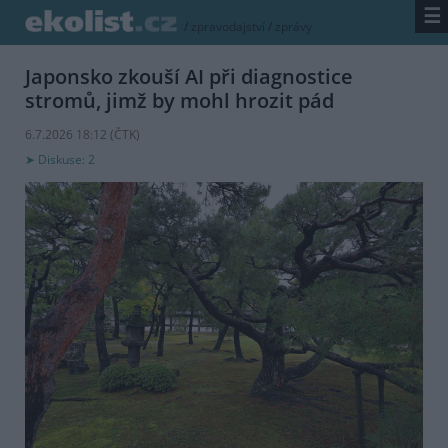
☰
/
zpravodajství
/
zprávy
Japonsko zkouší AI při diagnostice
stromů, jimž by mohl hrozit pád
6.7.2026 18:12 (
ČTK
)
Diskuse: 2