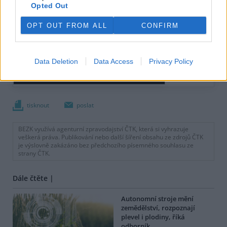
Opted Out
OPT OUT FROM ALL
CONFIRM
Data Deletion
Data Access
Privacy Policy
tisknout
poslat
BEZK využívá agenturní zpravodajství ČTK, která si vyhrazuje
veškerá práva. Publikování nebo další šíření obsahu ze zdrojů ČTK
je výslovně zakázáno bez předchozího písemného souhlasu ze
strany ČTK.
Dále čtěte |
Autonomní stroje mění
zemědělství, rozpoznají
plevel i plodiny, říká
odborník