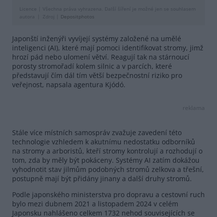
Licence |
Všechna práva vyhrazena. Další šíření je možné jen se souhlasem
autora
Zdroj |
Depositphotos
Japonští inženýři vyvíjejí systémy založené na umělé
inteligenci (AI), které mají pomoci identifikovat stromy, jimž
hrozí pád nebo ulomení větví. Reagují tak na stárnoucí
porosty stromořadí kolem silnic a v parcích, které
představují čím dál tím větší bezpečnostní riziko pro
veřejnost, napsala agentura Kjódó.
reklama
Stále více místních samospráv zvažuje zavedení této
technologie vzhledem k akutnímu nedostatku odborníků
na stromy a arboristů, kteří stromy kontrolují a rozhodují o
tom, zda by měly být pokáceny. Systémy AI zatím dokážou
vyhodnotit stav jilmům podobných stromů zelkova a třešní,
postupně mají být přidány jinany a další druhy stromů.
Podle japonského ministerstva pro dopravu a cestovní ruch
bylo mezi dubnem 2021 a listopadem 2024 v celém
Japonsku nahlášeno celkem 1732 nehod souvisejících se