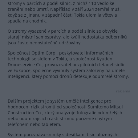
stromy v parcích a podél silnic, z nichž 110 vedlo ke
zranění nebo úmrtí. Například v září 2024 zemřel muž,
když se z jinanu v západní části Tokia ulomila větev a
spadla na chodník.
O stromy vysazené v parcích a podél silnic se obvykle
starají místní samosprávy, ale kvůli nedostatku odborníků
jsou často nedostatečně udržovány.
Společnost Optim Corp., poskytovatel informačních
technologií se sídlem v Tokiu, a společnost Kyuden
Droneservice Co., provozovatel bezpilotních letadel sídlící
ve Fukuoce, společně vyvinuly systém založený na umělé
inteligenci, který pomocí dronů detekuje odumřelé stromy.
reklama
Dalším projektem je systém umělé inteligence pro
hodnocení rizik stromů od společnosti Sumitomo Mitsui
Construction Co., který analyzuje fotografie odumřelých
nebo odumírajících částí stromu pořízené chytrým
telefonem nebo tabletem.
Systém porovnává snímky s desítkami tisíc uložených