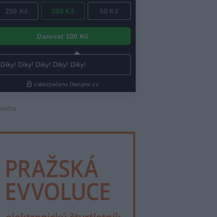
klama