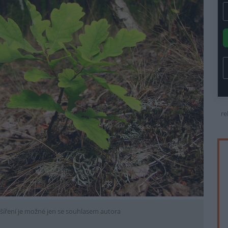
re
šíření je možné jen se souhlasem autora