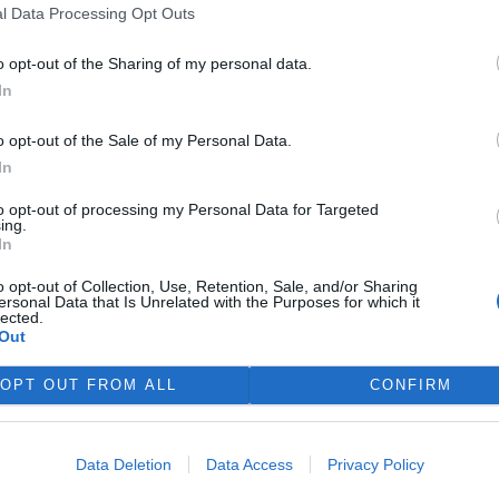
l Data Processing Opt Outs
 vrátily k normálnímu způsobu hospodaření, na bývalých
 po kalamitě by měly být podle Lesů ČR odolnější a druhově
o opt-out of the Sharing of my personal data.
ých dřevin.
In
o opt-out of the Sale of my Personal Data.
In
to opt-out of processing my Personal Data for Targeted
ing.
In
o opt-out of Collection, Use, Retention, Sale, and/or Sharing
ersonal Data that Is Unrelated with the Purposes for which it
lected.
Out
OPT OUT FROM ALL
CONFIRM
Data Deletion
Data Access
Privacy Policy