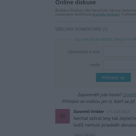
Online diskuse
Redakce Ekolistu vítá čtenářské názory, komentá
zavazujete dodržovat
pravidla diskuse
. V přípa
VŠECHNY KOMENTÁŘE (1)
DO DISKUZE SE MŮŽETE ZAPOJIT PO P
Uživatelský e-mail
Heslo
Zapomněli jste heslo?
Změňte
Přihlásit se mohou jen ti, kteří se již
Slavomil Vinkler
17.5.2026 08:25
SV
Nechat sežrat lesy tak zbytečně
tudíž nemusí provádět obnovu