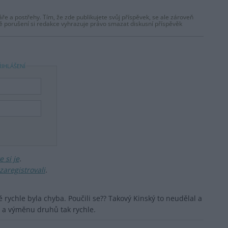
ře a postřehy. Tím, že zde publikujete svůj příspěvek, se ale zároveň
dě porušení si redakce vyhrazuje právo smazat diskusní příspěvěk
ŘIHLÁŠENÍ
 si je
.
zaregistrovali
.
 rychle byla chyba. Poučili se?? Takový Kinský to neudělal a
 a výměnu druhů tak rychle.