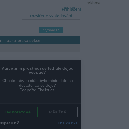
reklama
Přihlášení
rozšířené vyhledávání
a
partnerská sekce