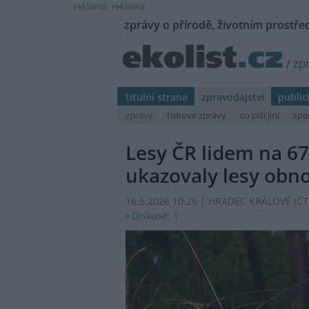
reklama
reklama
zprávy o přírodě, životním prostřed
/
zp
titulní strana
zpravodajství
public
zprávy
tiskové zprávy
co píší jiní
spe
Lesy ČR lidem na 67
ukazovaly lesy obn
16.5.2026 10:25 | HRADEC KRÁLOVÉ (
ČT
Diskuse: 1