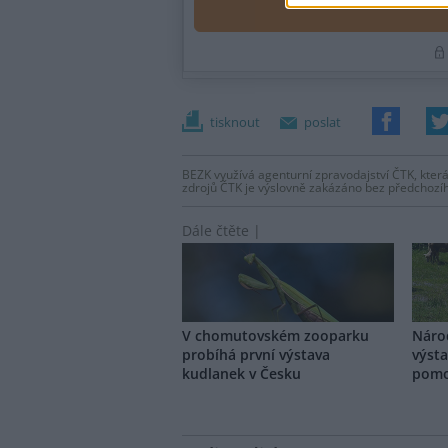
tisknout
poslat
BEZK využívá agenturní zpravodajství ČTK, která
zdrojů ČTK je výslovně zakázáno bez předchozí
Dále čtěte |
V chomutovském zooparku
Náro
probíhá první výstava
výsta
kudlanek v Česku
pomo