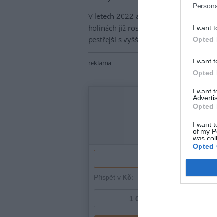
Persona
V letech 2022 a 2023 se LČR postupně
holinách již roste nový les. Nové lesy
I want t
pestřejší s vyšším zastoupením listnat
Opted 
I want t
reklama
Opted 
I want 
Advertis
Opted 
I want t
of my P
was col
Opted 