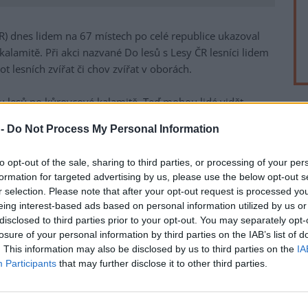
R) dnes lidem na 67 místech po celé republice ukazoval
lamitě. Při akci nazvané Do lesů s Lesy ČR lesníci lidem
t lesních zvířat či chov zvířat v oborách.
ovu lesů po kůrovcové kalamitě. Teď mohou lidé vidět
ědět přímo od lesníků," uvedl generální ředitel podniku
rek
 -
Do Not Process My Personal Information
dívali do míst, která by sami jinak zřejmě neobjevili.
skutečnily například u Hradce Králové, Dvora Králové
to opt-out of the sale, sharing to third parties, or processing of your per
formation for targeted advertising by us, please use the below opt-out s
mě či Nasavrkách na Chrudimsku se zájemci potkali také s
r selection. Please note that after your opt-out request is processed y
ch horách se naučili rozpoznávat a odlévat stopy lesní
eing interest-based ads based on personal information utilized by us or
adské v Karlovarském kraji se vydali do obor pozorovat
disclosed to third parties prior to your opt-out. You may separately opt-
ořic na Jičínsku lesníci předvedli lesní techniku.
losure of your personal information by third parties on the IAB’s list of
. This information may also be disclosed by us to third parties on the
IA
akce Den lesů nové generace, které podnik pořádal vždy na
Participants
that may further disclose it to other third parties.
a na vrcholu. Lidé při nich pomáhali obnovovat lesy po
tromky či budovali oplocenky. Akce tehdy navštívily
asového charakteru ustoupil.