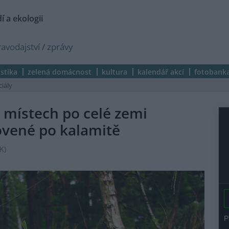
í a ekologii
ravodajství
/
zprávy
istika
zelená domácnost
kultura
kalendář akcí
fotobank
ciály
 místech po celé zemi
ovené po kalamitě
K
)