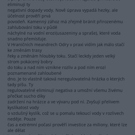
eliminují ty
negativní dopady vody. Nově úprava vypadá hezky, ale
účelnost prověří prvá
povodeň. Kamenný zához má zřejmě bránit přirozenému
zahlubování toku v půdě
náchylné na vodní erozi(usazeniny a spraše), které voda
snadno přemísťuje.
V Hraničních meandrech Odry v praxi vidím jak málo stačí
ke změnám trasy
řeky a změnám hloubky toku. Stačí leckdy jeden velký
strom pokácený bobry
do toku a nad ním vznikne rozliv a pod ním erozí
poznamenané zahloubené
dno. Je to vlastně taková neregulovatelná hrázka o kterých
tady píšu. Ty
regulovatelné eliminují negativa a umožní všemu živému
přečkat sucho díky
zadržení na hrázce a ve vývaru pod ní. Zvyšují přelivem
kyslíkatost vody
o vzdušný kyslík, což se u pomalu tekoucí vody v rozlivech
neděje. Pouze
čas a extrémní počasí prověří investice za miliony, které lze
ale dělat