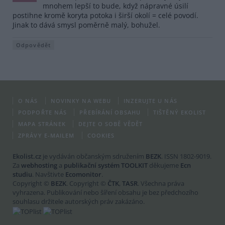
mnohem lepší to bude, když nápravné úsilí
postihne kromě koryta potoka i širší okolí = celé povodí.
Jinak to dává smysl poměrně malý, bohužel.
Odpovědět
O NÁS
NOVINKY NA WEBU
INZERUJTE U NÁS
PODPOŘTE NÁS
PŘEBÍRÁNÍ OBSAHU
TIŠTĚNÝ EKOLIST
MAPA STRÁNEK
DEJTE O SOBĚ VĚDĚT
ZPRÁVY E-MAILEM
COOKIES
Ekolist.cz
je vydáván občanským sdružením
BEZK
. ISSN 1802-9019.
Za
webhosting
a
publikační systém TOOLKIT
děkujeme
Ecn
studiu
. Navštivte
Ecomonitor
.
Copyright ©
BEZK
. Copyright ©
ČTK
,
TASR
. Všechna práva
vyhrazena. Publikování nebo šíření obsahu je bez předchozího
souhlasu držitele autorských práv zakázáno.