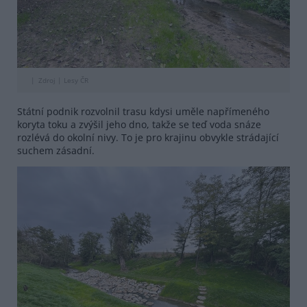
Zdroj |
Lesy ČR
Státní podnik rozvolnil trasu kdysi uměle napřímeného
koryta toku a zvýšil jeho dno, takže se teď voda snáze
rozlévá do okolní nivy. To je pro krajinu obvykle strádající
suchem zásadní.