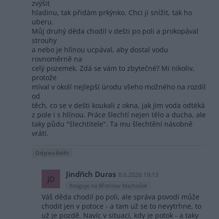
zvýšit
hladinu, tak přidám prkýnko. Chci ji snížit, tak ho
uberu.
Můj druhý děda chodil v dešti po poli a prokopával
strouhy
a nebo je hlínou ucpával, aby dostal vodu
rovnoměrně na
celý pozemek. Zdá se vám to zbytečné? Mi nikoliv,
protože
míval v okolí nejlepší úrodu všeho možného na rozdíl
od
těch, co se v dešti koukali z okna, jak jim voda odtéká
z pole i s hlínou. Práce šlechtí nejen tělo a ducha, ale
taky půdu "šlechtitele". Ta mu šlechtění násobně
vrátí.
Odpovědět
Jindřich Duras
8.6.2026 19:13
JD
Reaguje na Břetislav Machaček
Váš děda chodil po poli, ale správa povodí může
chodit jen v potoce - a tam už se to nevytrhne, to
už je pozdě. Navíc v situaci, kdy je potok - a taky