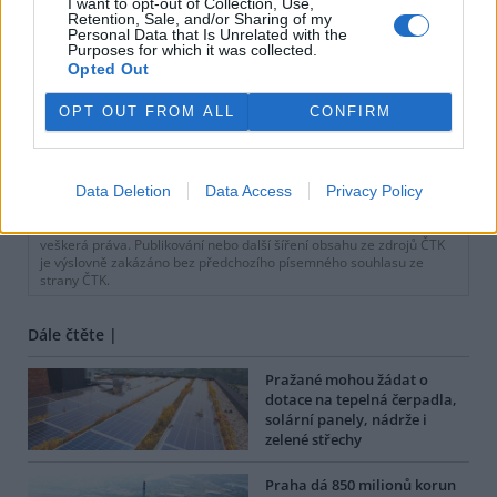
I want to opt-out of Collection, Use,
Retention, Sale, and/or Sharing of my
Personal Data that Is Unrelated with the
Purposes for which it was collected.
Opted Out
OPT OUT FROM ALL
CONFIRM
tisknout
poslat
Data Deletion
Data Access
Privacy Policy
BEZK využívá agenturní zpravodajství ČTK, která si vyhrazuje
veškerá práva. Publikování nebo další šíření obsahu ze zdrojů ČTK
je výslovně zakázáno bez předchozího písemného souhlasu ze
strany ČTK.
Dále čtěte |
Pražané mohou žádat o
dotace na tepelná čerpadla,
solární panely, nádrže i
zelené střechy
Praha dá 850 milionů korun