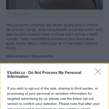
Zdroj |
MHMP
"Reuse pointy umožňují dát věcem druhý život a chránit
tak přírodní zdroje. Možnost podpořit prostřednictvím nich
také Sociální nadační fond rozšiřuje jejich přínos o další
rozměr," řekla náměstkyně primátora Jana Komrsková
(Jsme Team). Reuse centra jsou ve 13 městských částech
Prahy.
Sběrné dvory s Reuse pointy:
Praha 2
Perucká 2542/10
Praha 3
U Staré cihelny
Ekolist.cz -
Do Not Process My Personal
Praha 4
Zakrytá
Information
Praha 5
Klikatá
Praha 6
Jednořadá 2124
If you wish to opt-out of the sale, sharing to third parties, or
Drnovská 18/41
processing of your personal or sensitive information for
Praha 8
Ďáblická 791/89
targeted advertising by us, please use the below opt-out
Praha 9
Pod Šancemi 444/1
section to confirm your selection. Please note that after your
Praha 10
U Plynárny
opt-out request is processed you may continue seeing