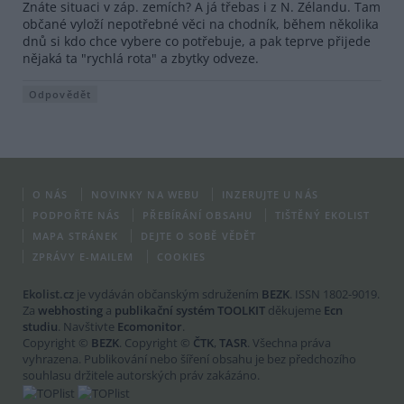
Znáte situaci v záp. zemích? A já třebas i z N. Zélandu. Tam
občané vyloží nepotřebné věci na chodník, během několika
dnů si kdo chce vybere co potřebuje, a pak teprve přijede
nějaká ta "rychlá rota" a zbytky odveze.
Odpovědět
O NÁS
NOVINKY NA WEBU
INZERUJTE U NÁS
PODPOŘTE NÁS
PŘEBÍRÁNÍ OBSAHU
TIŠTĚNÝ EKOLIST
MAPA STRÁNEK
DEJTE O SOBĚ VĚDĚT
ZPRÁVY E-MAILEM
COOKIES
Ekolist.cz
je vydáván občanským sdružením
BEZK
. ISSN 1802-9019.
Za
webhosting
a
publikační systém TOOLKIT
děkujeme
Ecn
studiu
. Navštivte
Ecomonitor
.
Copyright ©
BEZK
. Copyright ©
ČTK
,
TASR
. Všechna práva
vyhrazena. Publikování nebo šíření obsahu je bez předchozího
souhlasu držitele autorských práv zakázáno.