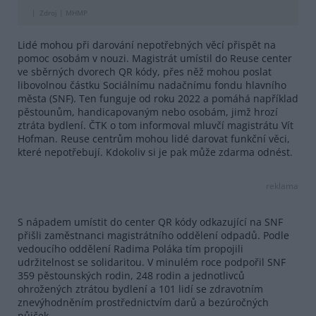
Zdroj |
MHMP
Lidé mohou při darování nepotřebných věcí přispět na
pomoc osobám v nouzi. Magistrát umístil do Reuse center
ve sběrných dvorech QR kódy, přes něž mohou poslat
libovolnou částku Sociálnímu nadačnímu fondu hlavního
města (SNF). Ten funguje od roku 2022 a pomáhá například
pěstounům, handicapovaným nebo osobám, jimž hrozí
ztráta bydlení. ČTK o tom informoval mluvčí magistrátu Vít
Hofman. Reuse centrům mohou lidé darovat funkční věci,
které nepotřebují. Kdokoliv si je pak může zdarma odnést.
reklama
S nápadem umístit do center QR kódy odkazující na SNF
přišli zaměstnanci magistrátního oddělení odpadů. Podle
vedoucího oddělení Radima Poláka tím propojili
udržitelnost se solidaritou. V minulém roce podpořil SNF
359 pěstounských rodin, 248 rodin a jednotlivců
ohrožených ztrátou bydlení a 101 lidí se zdravotním
znevýhodněním prostřednictvím darů a bezúročných
půjček.