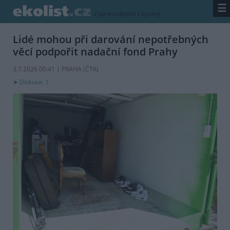
☰
/
zpravodajství
/
zprávy
Lidé mohou při darování nepotřebných
věcí podpořit nadační fond Prahy
3.7.2026 00:41 | PRAHA (
ČTK
)
Diskuse: 1