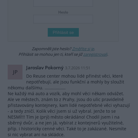
Heslo
Zapomněli jste heslo?
Změňte si je
.
Přihlásit se mohou jen ti, kteří se již
zaregistrovali
.
Jaroslav Pokorný
3.7.2026 11:51
JP
Do Reuse center mohou lidé přinést věci, které
nepotřebují, ale jsou funkční a mohly by sloužit
někomu dalšímu. .................
Ne každý má auto a vozík, aby mohl věci někam odvážet.
Ale ve městech, znám to z Prahy, jsou do ulic pravidelně
přistavovány kontejnery, kam lidé nepotřebné věci vyhazují
- a tedy zničí. Kolik věci jsem si už vybral. Jenže to se
NESMÍ!!! Tím je (prý) město okrádáno! Chodil jsem i na
sběrný dvůr, a ne jen já, vybírat z kontejnerů využitelné,
příp. i historicky cenné věci. Také to je zakázané. Nesmíte
si nic vybrat ani na skládce.