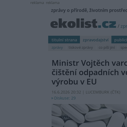
reklama
reklama
zprávy o přírodě, životním prostřed
/
zp
titulní strana
zpravodajství
public
zprávy
tiskové zprávy
co píší jiní
spe
Ministr Vojtěch var
čištění odpadních v
výrobu v EU
16.6.2026 20:32 | LUCEMBURK (
ČTK
)
Diskuse: 29