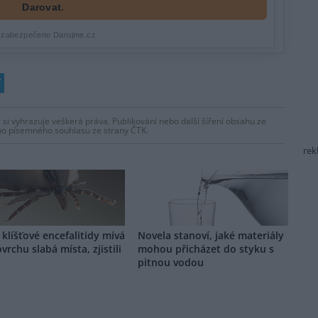
 si vyhrazuje veškerá práva. Publikování nebo další šíření obsahu ze
ho písemného souhlasu ze strany ČTK.
rek
 klíšťové encefalitidy mívá
Novela stanoví, jaké materiály
vrchu slabá místa, zjistili
mohou přicházet do styku s
pitnou vodou