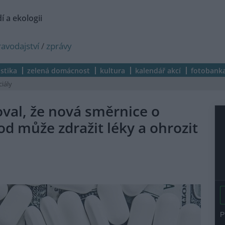
í a ekologii
ravodajství
/
zprávy
istika
zelená domácnost
kultura
kalendář akcí
fotobank
ciály
oval, že nová směrnice o
od může zdražit léky a ohrozit