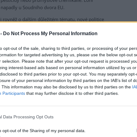
d pesticidy nebo průmyslové chemikálie. Loni
 napadly u Soudního dvora EU.
i rovněž o dalším důležitém tématu, nové politice
 nazývané MFN (Most Favored Nation), která říká, že
 -
Do Not Process My Personal Information
t více než pacienti v jiných bohatých zemích.
 nejvíce právě v USA. Pokud jim americká vláda sníží ceny
e kompenzovat. Existují přitom obavy, že by to mohlo
to opt-out of the sale, sharing to third parties, or processing of your per
formation for targeted advertising by us, please use the below opt-out s
zdějšímu uvádění některých produktů, protože firmy budou
r selection. Please note that after your opt-out request is processed y
nabízet nejdřív ve Spojených státech a teprve poté na
eing interest-based ads based on personal information utilized by us or
disclosed to third parties prior to your opt-out. You may separately opt-
losure of your personal information by third parties on the IAB’s list of
ad to na Evropu bude mít, ale samozřejmě je zde určité
. This information may also be disclosed by us to third parties on the
IA
vstupu inovativních léků na evropské trhy, nebo že by se k
Participants
that may further disclose it to other third parties.
ý ministr zdravotnictví. "Evropská unie již nyní zaostává
50 procent inovativních léků ve srovnání se Spojenými
eště zhoršit," dodal. Evropská komise by podle něj měla
l Data Processing Opt Outs
y by se měly koordinovat a zaujmout společný přístup.
o opt-out of the Sharing of my personal data.
urokomisař Várhelyi přislíbil, že unijní exekutiva zpracuje