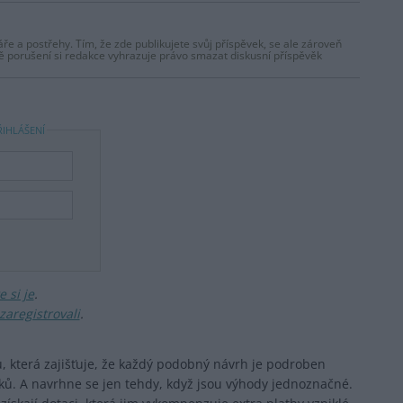
ře a postřehy. Tím, že zde publikujete svůj příspěvek, se ale zároveň
dě porušení si redakce vyhrazuje právo smazat diskusní příspěvěk
ŘIHLÁŠENÍ
 si je
.
zaregistrovali
.
, která zajišťuje, že každý podobný návrh je podroben
. A navrhne se jen tehdy, když jsou výhody jednoznačné.