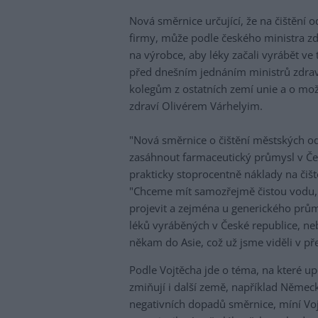
Nová směrnice určující, že na čištění 
firmy, může podle českého ministra zd
na výrobce, aby léky začali vyrábět ve
před dnešním jednáním ministrů zdravo
kolegům z ostatních zemí unie a o m
zdraví Olivérem Várhelyim.
"Nová směrnice o čištění městských 
zasáhnout farmaceutický průmysl v Če
prakticky stoprocentně náklady na čiš
"Chceme mít samozřejmě čistou vodu, 
projevit a zejména u generického průmy
léků vyráběných v České republice, n
někam do Asie, což už jsme viděli v př
Podle Vojtěcha jde o téma, na které u
zmiňují i další země, například Němec
negativních dopadů směrnice, míní Vojtěc