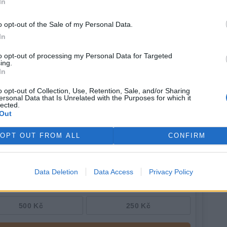
In
adech nové americké politiky. Rizika se mohou podle
otlivé země lišit. "Jiná věc je to pro menší trhy, menší
o opt-out of the Sale of my Personal Data.
lnější země, jako je Německo," uvedl. V tuto chvíli ale
rek
In
iž zaznamenal nějaké zásadní výpadky.
to opt-out of processing my Personal Data for Targeted
ing.
In
o opt-out of Collection, Use, Retention, Sale, and/or Sharing
ersonal Data that Is Unrelated with the Purposes for which it
lected.
Out
OPT OUT FROM ALL
CONFIRM
Data Deletion
Data Access
Privacy Policy