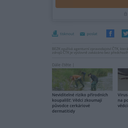
tisknout
poslat
BEZK využívá agenturní zpravodajství ČTK, která
zdrojů ČTK je výslovně zakázáno bez předchozí
Dále čtěte |
Neviditelné riziko přírodních
Virus
koupališť: Vědci zkoumají
na po
původce cerkáriové
vědci
dermatitidy