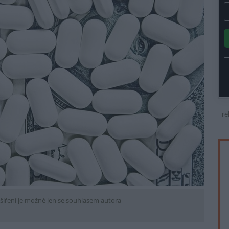
re
šíření je možné jen se souhlasem autora