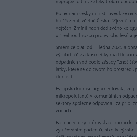
neprojevilo tím, že léky třeba nebudou
Po jednání český ministr uvedl, že na 
ho 15 zemí, včetně Česka. "Zjevně to n
Vojtěch. Zmínil například svého koleg
o "reálnou hrozbu pro výrobu léků a je
Směrnice platí od 1. ledna 2025 a obs
výrobci léčiv a kosmetiky mají financ
odpadních vod podle zásady "znečišťov
látky, které se do životního prostředí
činnosti.
Evropská komise argumentovala, že pr
mikropolutantů v komunálních odpadníc
sektory společně odpovídají za přibli
vodách.
Farmaceutický průmysl ale normu kritiz
vylučováním pacientů, nikoliv výrobní