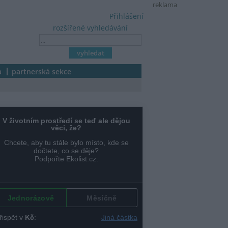
reklama
Přihlášení
rozšířené vyhledávání
a
partnerská sekce