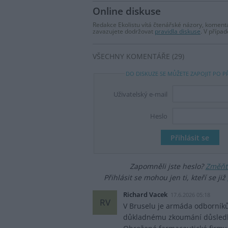
Online diskuse
Redakce Ekolistu vítá čtenářské názory, komentá
zavazujete dodržovat
pravidla diskuse
. V přípa
VŠECHNY KOMENTÁŘE (29)
DO DISKUZE SE MŮŽETE ZAPOJIT PO P
Uživatelský e-mail
Heslo
Zapomněli jste heslo?
Změňte
Přihlásit se mohou jen ti, kteří se již
Richard Vacek
17.6.2026 05:18
RV
V Bruselu je armáda odborníků
důkladnému zkoumání důsledků