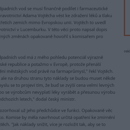
odpadních vod se musí finančně podílet i farmaceutické
ravotnictví Adama Vojtěcha vést ke zdražení léků a tlaku
 třetích zemích mimo Evropskou unii. Vojtěch to uvedl
tnictví v Lucemburku. V této věci proto napsal dopis
ožných změnách opakovaně hovořil s komisařem pro
rek
odpadních vod má z mého pohledu potenciál výrazně
ské republice a potažmo v Evropě, protože přenáší
tění městských vod právě na farmaprůmysl," řekl Vojtěch.
ale na druhou stranu tyto náklady se budou muset někde
slu se to projeví tím, že buď se zvýší cena velmi levných
ebo se výrobcům nevyplatí léky vyrábět a přesunou výrobu
edchozích letech," dodal český ministr.
pozorňoval už jeho předchůdce ve funkci. Opakovaně věc
ko. Komise by měla navrhnout určitá opatření ke zmírnění
h. "Jak náklady snížit, více je rozložit tak, aby se to