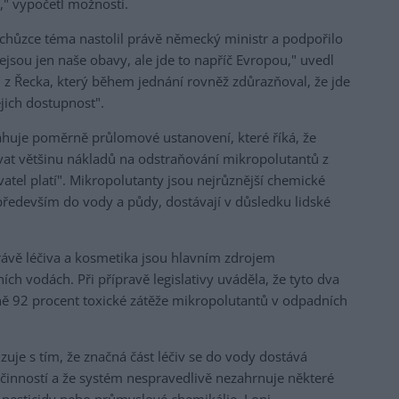
," vypočetl možnosti.
schůzce téma nastolil právě německý ministr a podpořilo
ejsou jen naše obavy, ale jde to napříč Evropou," uvedl
u z Řecka, který během jednání rovněž zdůrazňoval, že jde
jich dostupnost".
ahuje poměrně průlomové ustanovení, které říká, že
ovat většinu nákladů na odstraňování mikropolutantů z
atel platí". Mikropolutanty jsou nejrůznější chemické
, především do vody a půdy, dostávají v důsledku lidské
ávě léčiva a kosmetika jsou hlavním zdrojem
h vodách. Při přípravě legislativy uváděla, že tyto dva
žně 92 procent toxické zátěže mikropolutantů v odpadních
uje s tím, že značná část léčiv se do vody dostává
 činností a že systém nespravedlivě nezahrnuje některé