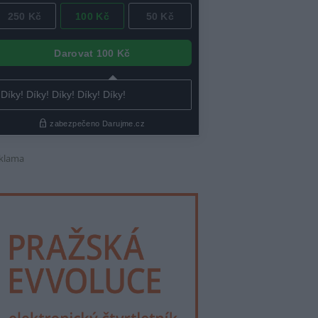
klama