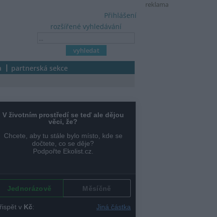
reklama
Přihlášení
rozšířené vyhledávání
a
partnerská sekce