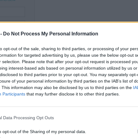
 -
Do Not Process My Personal Information
to opt-out of the sale, sharing to third parties, or processing of your per
formation for targeted advertising by us, please use the below opt-out s
 si je
.
r selection. Please note that after your opt-out request is processed y
zaregistrovali
.
eing interest-based ads based on personal information utilized by us or
disclosed to third parties prior to your opt-out. You may separately opt-
olt, ministr vyšle na pracovní schůzku a pověří
losure of your personal information by third parties on the IAB’s list of
ou osobu ze svého ministerstva. Je to jeho právo a jeho
. This information may also be disclosed by us to third parties on the
IA
Participants
that may further disclose it to other third parties.
26 05:38
Reaguje na Tonda Selektoda
l Data Processing Opt Outs
o opt-out of the Sharing of my personal data.