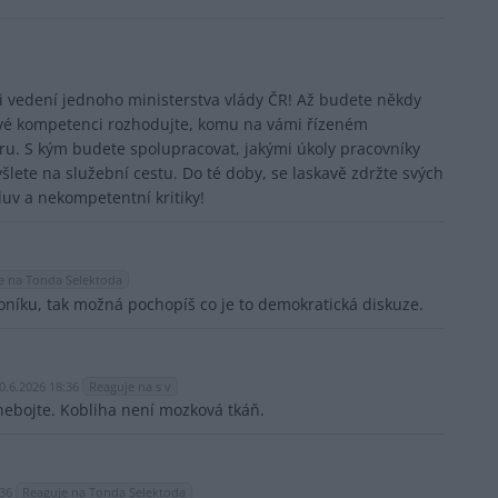
ůrci vedení jednoho ministerstva vlády ČR! Až budete někdy
 své kompetenci rozhodujte, komu na vámi řízeném
ěru. S kým budete spolupracovat, jakými úkoly pracovníky
yšlete na služební cestu. Do té doby, se laskavě zdržte svých
v a nekompetentní kritiky!
e na Tonda Selektoda
níku, tak možná pochopíš co je to demokratická diskuze.
0.6.2026 18:36
Reaguje na s v
ebojte. Kobliha není mozková tkáň.
:36
Reaguje na Tonda Selektoda