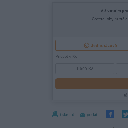
tisknout
poslat