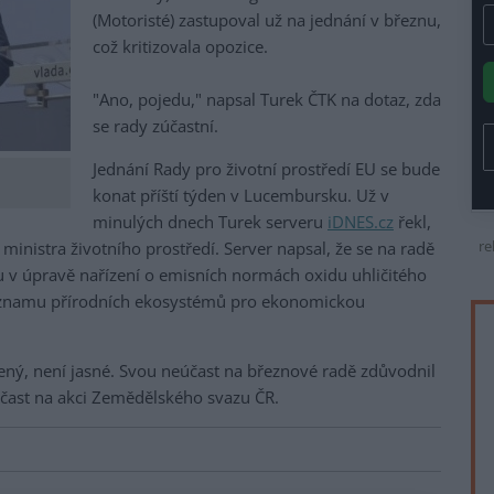
(Motoristé) zastupoval už na jednání v březnu,
což kritizovala opozice.
"Ano, pojedu," napsal Turek ČTK na dotaz, zda
se rady zúčastní.
Jednání Rady pro životní prostředí EU se bude
konat příští týden v Lucembursku. Už v
minulých dnech Turek serveru
iDNES.cz
řekl,
re
ministra životního prostředí. Server napsal, že se na radě
 v úpravě nařízení o emisních normách oxidu uhličitého
významu přírodních ekosystémů pro ekonomickou
ený, není jasné. Svou neúčast na březnové radě zdůvodnil
u účast na akci Zemědělského svazu ČR.