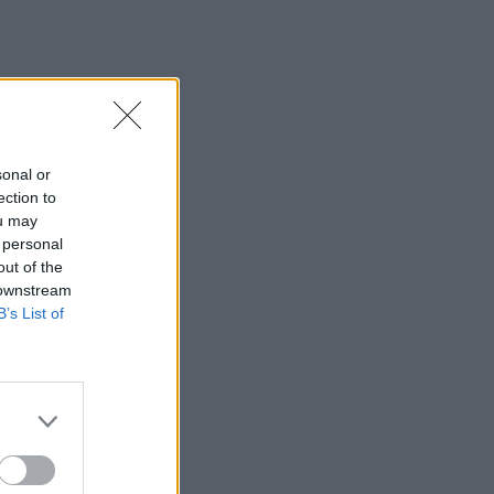
sonal or
ection to
ou may
 personal
out of the
 downstream
B’s List of