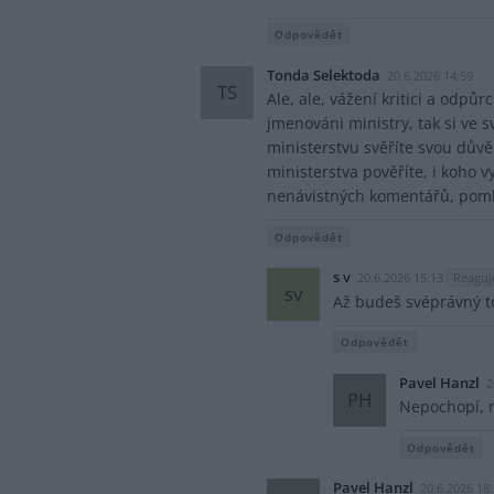
Odpovědět
Tonda Selektoda
20.6.2026 14:59
TS
Ale, ale, vážení kritici a odp
jmenováni ministry, tak si ve
ministerstvu svěříte svou dův
ministerstva pověříte, i koho v
nenávistných komentářů, pomlu
Odpovědět
s v
20.6.2026 15:13
Reaguj
sv
Až budeš svéprávný to
Odpovědět
Pavel Hanzl
2
PH
Nepochopí, n
Odpovědět
Pavel Hanzl
20.6.2026 18