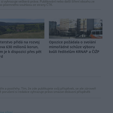
 si vyhrazuje veškerá práva. Publikování nebo další šíření obsahu ze
ho písemného souhlasu ze strany ČTK.
terstvo přidá na rozvoj
Opozice požádala o svolání
ova 630 milionů korun,
mimořádné schůze výboru
m je k dispozici přes pět
kvůli ředitelům KRNAP a ČIŽP
rd
ře a postřehy. Tím, že zde publikujete svůj příspěvek, se ale zároveň
dě porušení si redakce vyhrazuje právo smazat diskusní příspěvěk
ŘIHLÁŠENÍ