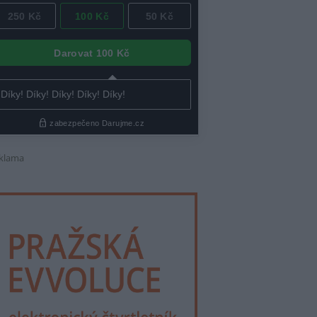
klama