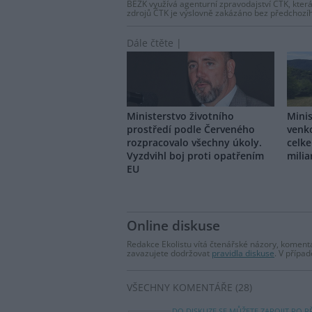
BEZK využívá agenturní zpravodajství ČTK, která
zdrojů ČTK je výslovně zakázáno bez předchozí
Dále čtěte |
Ministerstvo životního
Minis
prostředí podle Červeného
venk
rozpracovalo všechny úkoly.
celke
Vyzdvihl boj proti opatřením
milia
EU
Online diskuse
Redakce Ekolistu vítá čtenářské názory, komentá
zavazujete dodržovat
pravidla diskuse
. V přípa
VŠECHNY KOMENTÁŘE (28)
DO DISKUZE SE MŮŽETE ZAPOJIT PO P