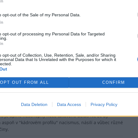
In
:02
Reaguje na Tonda Selektoda
 "pracovní schůzka" a navíc Turek Červenému velí, tahle
o opt-out of the Sale of my Personal Data.
rek
pak.
In
to opt-out of processing my Personal Data for Targeted
ing.
In
e na Tonda Selektoda
zahraničí nedomluví a ví kulové.
o opt-out of Collection, Use, Retention, Sale, and/or Sharing
ersonal Data that Is Unrelated with the Purposes for which it
lected.
Out
trem jen kvůli prezidentovi, který se zatvrdil. Proto si vláda
OPT OUT FROM ALL
CONFIRM
Data Deletion
Data Access
Privacy Policy
:05
Reaguje na Richard Vacek
bo je úplně neschopný něco takového dělat. Ne že by
 aspoň v "kádrovém profilu" nacismus, násilí a vůbec různé
činy.