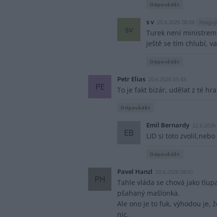
Odpovědět
s v
20.6.2026 08:08
Reaguj
sv
Turek není ministrem 
ještě se tím chlubí, v
Odpovědět
Petr Elias
20.6.2026 05:43
PE
To je fakt bizár, udělat z té h
Odpovědět
Emil Bernardy
22.6.2026
EB
LID si toto zvolil,nebo z
Odpovědět
Pavel Hanzl
20.6.2026 08:01
PH
Tahle vláda se chová jako tlup
pšahaný mašlonka.
Ale ono je to fuk, výhodou je, 
nic.