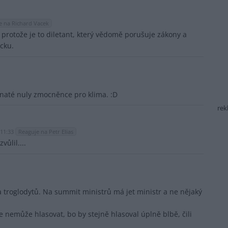
e na Richard Vacek
protože je to diletant, který vědomě porušuje zákony a
acku.
ranaté nuly zmocněnce pro klima. :D
rek
 11:33
Reaguje na Petr Elias
vůlil....
a troglodytů. Na summit ministrů má jet ministr a ne nějaký
že nemůže hlasovat, bo by stejně hlasoval úplně blbě, čili