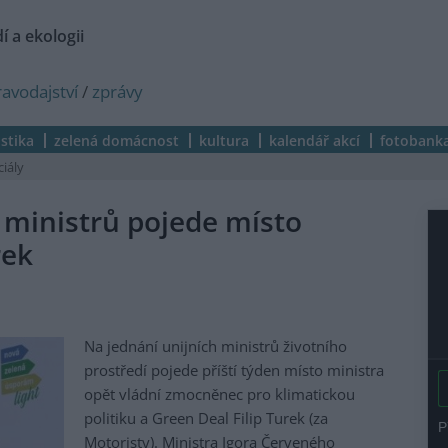
í a ekologii
ravodajství
/
zprávy
istika
zelená domácnost
kultura
kalendář akcí
fotobank
ciály
 ministrů pojede místo
rek
Na jednání unijních ministrů životního
prostředí pojede příští týden místo ministra
opět vládní zmocněnec pro klimatickou
politiku a Green Deal Filip Turek (za
Motoristy). Ministra Igora Červeného