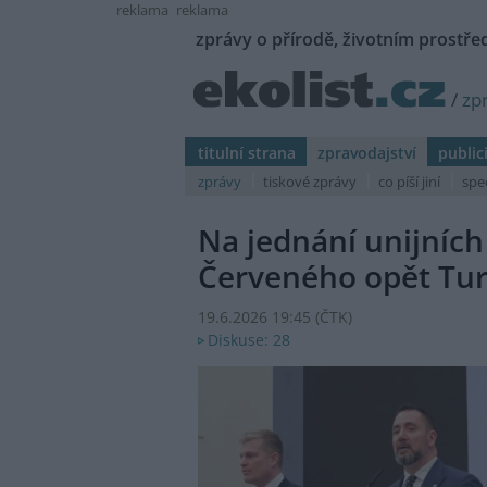
reklama
reklama
zprávy o přírodě, životním prostřed
/
zp
titulní strana
zpravodajství
public
zprávy
tiskové zprávy
co píší jiní
spe
Na jednání unijních
Červeného opět Tu
19.6.2026 19:45 (
ČTK
)
Diskuse: 28