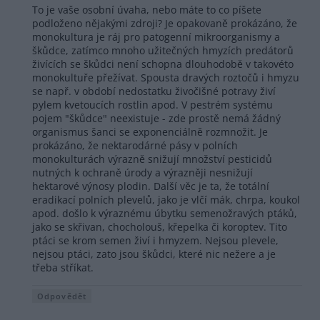
To je vaše osobní úvaha, nebo máte to co píšete
podloženo nějakými zdroji? Je opakovaně prokázáno, že
monokultura je ráj pro patogenní mikroorganismy a
škůdce, zatímco mnoho užitečných hmyzích predátorů
živících se škůdci není schopna dlouhodobě v takovéto
monokultuře přežívat. Spousta dravých roztočů i hmyzu
se např. v období nedostatku živočišné potravy živí
pylem kvetoucích rostlin apod. V pestrém systému
pojem "škůdce" neexistuje - zde prostě nemá žádný
organismus šanci se exponenciálně rozmnožit. Je
prokázáno, že nektarodárné pásy v polních
monokulturách výrazně snižují množství pesticidů
nutných k ochraně úrody a výrazněji nesnižují
hektarové výnosy plodin. Další věc je ta, že totální
eradikací polních plevelů, jako je vlčí mák, chrpa, koukol
apod. došlo k výraznému úbytku semenožravých ptáků,
jako se skřivan, chocholouš, křepelka či koroptev. Tito
ptáci se krom semen živí i hmyzem. Nejsou plevele,
nejsou ptáci, zato jsou škůdci, které nic nežere a je
třeba stříkat.
Odpovědět