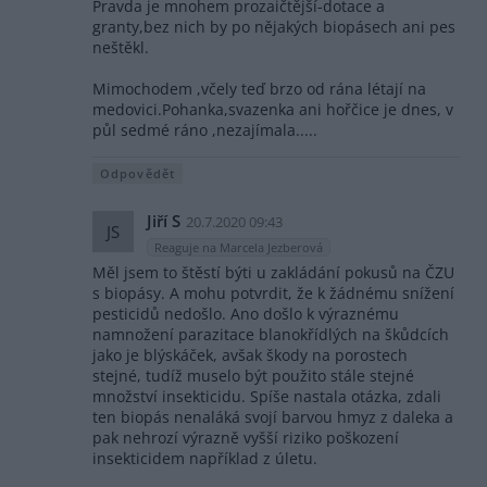
Pravda je mnohem prozaičtější-dotace a
granty,bez nich by po nějakých biopásech ani pes
neštěkl.
Mimochodem ,včely teď brzo od rána létají na
medovici.Pohanka,svazenka ani hořčice je dnes, v
půl sedmé ráno ,nezajímala.....
Odpovědět
Jiří S
20.7.2020 09:43
JS
Reaguje na Marcela Jezberová
Měl jsem to štěstí býti u zakládání pokusů na ČZU
s biopásy. A mohu potvrdit, že k žádnému snížení
pesticidů nedošlo. Ano došlo k výraznému
namnožení parazitace blanokřídlých na škůdcích
jako je blýskáček, avšak škody na porostech
stejné, tudíž muselo být použito stále stejné
množství insekticidu. Spíše nastala otázka, zdali
ten biopás nenaláká svojí barvou hmyz z daleka a
pak nehrozí výrazně vyšší riziko poškození
insekticidem například z úletu.