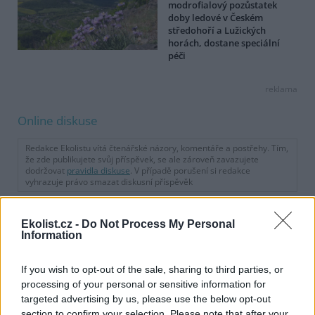
modrofialový pozůstatek
doby ledové v Českém
středohoří a Lužických
horách, dostane speciální
péči
reklama
Online diskuse
Redakce Ekolistu vítá čtenářské názory, komentáře a postřehy. Tím,
že zde publikujete svůj příspěvek, se ale zároveň zavazujete
dodržovat
pravidla diskuse
. V případě porušení si redakce
vyhrazuje právo smazat diskusní příspěvěk
Všechny komentáře (8)
Ekolist.cz -
Do Not Process My Personal
DO DISKUZE SE MŮŽETE ZAPOJIT PO PŘIHLÁŠENÍ
Information
Uživatelský e-mail
If you wish to opt-out of the sale, sharing to third parties, or
processing of your personal or sensitive information for
Heslo
targeted advertising by us, please use the below opt-out
section to confirm your selection. Please note that after your