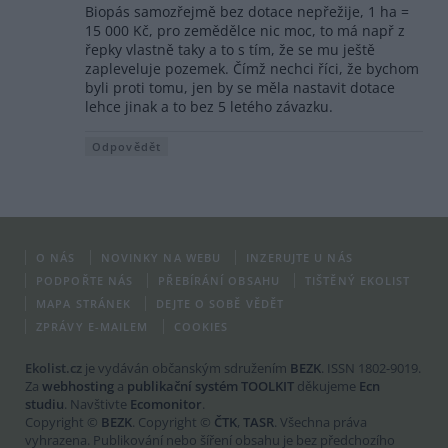
Biopás samozřejmě bez dotace nepřežije, 1 ha =
15 000 Kč, pro zemědělce nic moc, to má např z
řepky vlastně taky a to s tím, že se mu ještě
zapleveluje pozemek. Čímž nechci říci, že bychom
byli proti tomu, jen by se měla nastavit dotace
lehce jinak a to bez 5 letého závazku.
Odpovědět
O NÁS
NOVINKY NA WEBU
INZERUJTE U NÁS
PODPOŘTE NÁS
PŘEBÍRÁNÍ OBSAHU
TIŠTĚNÝ EKOLIST
MAPA STRÁNEK
DEJTE O SOBĚ VĚDĚT
ZPRÁVY E-MAILEM
COOKIES
Ekolist.cz
je vydáván občanským sdružením
BEZK
. ISSN 1802-9019.
Za
webhosting
a
publikační systém TOOLKIT
děkujeme
Ecn
studiu
. Navštivte
Ecomonitor
.
Copyright ©
BEZK
. Copyright ©
ČTK
,
TASR
. Všechna práva
vyhrazena. Publikování nebo šíření obsahu je bez předchozího