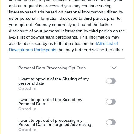
opt-out request is processed you may continue seeing
interest-based ads based on personal information utilized by
us or personal information disclosed to third parties prior to
Zapomněli jste heslo?
Změňte si je
.
your opt-out. You may separately opt-out of the further
Přihlásit se mohou jen ti, kteří se již
zaregistrovali
.
disclosure of your personal information by third parties on the
IAB’s list of downstream participants. This information may
PavelA
17.7.2020 09:55
also be disclosed by us to third parties on the
IAB’s List of
Pa
Downstream Participants
that may further disclose it to other
a zase ten úbytek včel.
third parties.
Kde? a jakých?
Personal Data Processing Opt Outs
Odpovědět
I want to opt-out of the Sharing of my
Marcela Jezberová
17.7.2020 10:38
personal data.
MJ
Opted In
Reaguje na PavelA
Včela medonosná je úmyslně člověkem chovaný druh,
I want to opt-out of the Sale of my
tedy v podstatě hospodářské zvíře. U ostatních
Personal Data.
hospodářských zvířat nikomu nepřijde divné, že
Opted In
chovatel zvířeti zajišťuje přísun krmiva. U včel se ale lidé
i chovatelé diví, jak je možné, že hynou (když odhlédnu
I want to opt-out of processing my
od spousty jiných příčin úhynu), když jich chovají hodně
Personal Data for Targeted Advertising.
v lokalitě, kde pro ně není potrava. Takže pokud chce
Opted In