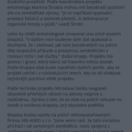
životního prostředí. Podle koordinátora projektu
entomologa Martina Štrobla mohou mít bezobratlí pozitivní
vliv na zemědělské výnosy. "Je to například opylování,
predace škůdců a semínek plevelů, či dekompozice
organické hmoty v půdě," uvedl Štrobl.
Letos by chtěli entomologové zmapovat stav před vysetím
biopásů. "V dalším roce budeme sběr dat opakovat a
doufejme, že i sledovat, jak nám bezobratlých na polích
díky biopásům přibude a poskytnou zemědělcům v
rostoucí míře i své služby," dodal Knapp. Projektu má
pomoci i grant, který tvůrci od hlavního města dostali.
Podle Knappa však bude zapotřebí dalších peněz, aby se
projekt udržel i v následujících letech, kdy se dá očekávat
nejsilnější pozitivní efekt projektu.
Podle technika projektu Miroslava Seidla reagovali
obyvatelé přilehlých oblastí na aktivity nejprve s
nedůvěrou. Zpráva o tom, že se však na polích nebude nic
stavět a vzniknou biopásy, prý obyvatele potěšila.
Biopásy budou vysety na polích obhospodařovaných
firmou VIN AGRO s.r.o. "Jsme velmi rádi, že tato iniciativa
přichází i od samotných zemědělců, navíc spojená s
aplikovaným výzkumem," dodal specialista krajinné zeleně