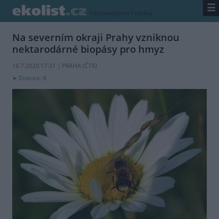
☰
/
zpravodajství
/
zprávy
Na severním okraji Prahy vzniknou
nektarodárné biopásy pro hmyz
16.7.2020 17:31 | PRAHA (
ČTK
)
Diskuse: 8