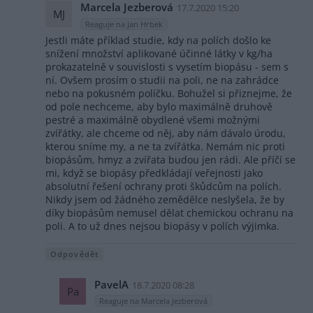
Marcela Jezberová
17.7.2020 15:20
MJ
Reaguje na Jan Hrbek
Jestli máte příklad studie, kdy na polích došlo ke
snížení množství aplikované účinné látky v kg/ha
prokazatelně v souvislosti s vysetím biopásu - sem s
ní. Ovšem prosím o studii na poli, ne na zahrádce
nebo na pokusném políčku. Bohužel si přiznejme, že
od pole nechceme, aby bylo maximálně druhově
pestré a maximálně obydlené všemi možnými
zvířátky, ale chceme od něj, aby nám dávalo úrodu,
kterou sníme my, a ne ta zvířátka. Nemám nic proti
biopásům, hmyz a zvířata budou jen rádi. Ale příčí se
mi, když se biopásy předkládají veřejnosti jako
absolutní řešení ochrany proti škůdcům na polích.
Nikdy jsem od žádného zemědělce neslyšela, že by
díky biopásům nemusel dělat chemickou ochranu na
poli. A to už dnes nejsou biopásy v polích výjimka.
Odpovědět
PavelA
18.7.2020 08:28
Pa
Reaguje na Marcela Jezberová