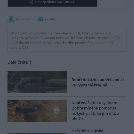
tisknout
poslat
BEZK využívá agenturní zpravodajství ČTK, která si vyhrazuje
veškerá práva. Publikování nebo další šíření obsahu ze zdrojů ČTK
je výslovně zakázáno bez předchozího písemného souhlasu ze
strany ČTK.
Dále čtěte |
Bobři dokážou udržet vodu i
ve vyprahlé krajině
Nepřenášejte raky jinam.
Dobře míněná pomoc za
nízkých průtoků jim může
ublížit
Hvězdnice alpská,