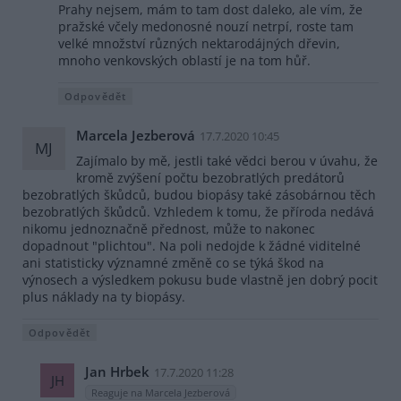
Prahy nejsem, mám to tam dost daleko, ale vím, že
pražské včely medonosné nouzí netrpí, roste tam
velké množství různých nektarodájných dřevin,
mnoho venkovských oblastí je na tom hůř.
Odpovědět
Marcela Jezberová
17.7.2020 10:45
MJ
Zajímalo by mě, jestli také vědci berou v úvahu, že
kromě zvýšení počtu bezobratlých predátorů
bezobratlých škůdců, budou biopásy také zásobárnou těch
bezobratlých škůdců. Vzhledem k tomu, že příroda nedává
nikomu jednoznačně přednost, může to nakonec
dopadnout "plichtou". Na poli nedojde k žádné viditelné
ani statisticky významné změně co se týká škod na
výnosech a výsledkem pokusu bude vlastně jen dobrý pocit
plus náklady na ty biopásy.
Odpovědět
Jan Hrbek
17.7.2020 11:28
JH
Reaguje na Marcela Jezberová