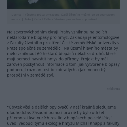
Licence |
Všechna práva vyhrazena. Další šíření je možné jen se souhlasem
autora
Foto |
Calla / Calla – Sdružení pro záchranu prostředí
Na severovýchodním okraji Prahy vzniknou na polích
nektarodárné biopásy pro hmyz. Zakládají je entomologové
z Fakulty životního prostředí České zemědělské univerzity v
Praze společně se zemědělci. Na území hlavního města by
mělo vzniknout 60 hektarů biopásů několika druhů, které
mají pomoci navrátit hmyz do přírody. Projekt by měl
zároveň poskytnout informace o tom, jak vytvořené biopásy
podporují rozmanitost bezobratlých a jak mohou být
prospěšní v zemědělství.
reklama
"Úbytek včel a dalších opylovačů v naší krajině sledujeme
dlouhodobě. Zásadní pomocí pro ně by bylo udržet
přítomnost kvetoucích rostlin v biopásech po celé léto,“
uvedl vedoucí týmu ekologie hmyzu Michal Knapp z fakulty