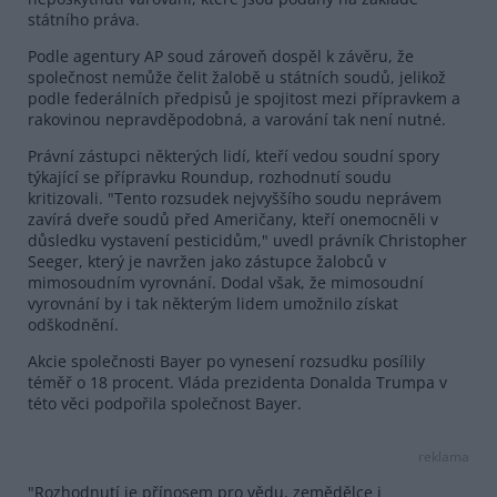
státního práva.
Podle agentury AP soud zároveň dospěl k závěru, že
společnost nemůže čelit žalobě u státních soudů, jelikož
podle federálních předpisů je spojitost mezi přípravkem a
rakovinou nepravděpodobná, a varování tak není nutné.
Právní zástupci některých lidí, kteří vedou soudní spory
týkající se přípravku Roundup, rozhodnutí soudu
kritizovali. "Tento rozsudek nejvyššího soudu neprávem
zavírá dveře soudů před Američany, kteří onemocněli v
důsledku vystavení pesticidům," uvedl právník Christopher
Seeger, který je navržen jako zástupce žalobců v
mimosoudním vyrovnání. Dodal však, že mimosoudní
vyrovnání by i tak některým lidem umožnilo získat
odškodnění.
Akcie společnosti Bayer po vynesení rozsudku posílily
téměř o 18 procent. Vláda prezidenta Donalda Trumpa v
této věci podpořila společnost Bayer.
reklama
"Rozhodnutí je přínosem pro vědu, zemědělce i