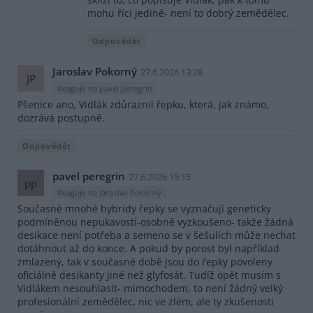
mohu říci jediné- není to dobrý zemědělec.
Odpovědět
Jaroslav Pokorný
27.6.2026 13:28
JP
Reaguje na pavel peregrin
Pšenice ano, Vidlák zdůraznil řepku, která, jak známo,
dozrává postupně.
Odpovědět
pavel peregrin
27.6.2026 15:15
pp
Reaguje na Jaroslav Pokorný
Současné mnohé hybridy řepky se vyznačují geneticky
podmíněnou nepukavostí-osobně vyzkoušeno- takže žádná
desikace není potřeba a semeno se v šešulích může nechat
dotáhnout až do konce. A pokud by porost byl například
zmlazený, tak v současné době jsou do řepky povoleny
oficiálně desikanty jiné než glyfosát. Tudíž opět musím s
Vidlákem nesouhlasit- mimochodem, to není žádný velký
profesionální zemědělec, nic ve zlém, ale ty zkušenosti