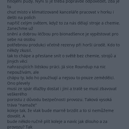
hnojení půdy. Nyní si je třeba popravdě odpovědět, zda je
tu
chuť místo v klimatizované kanceláře pracovat v horku i
dešti na polích
napříč celým světem, když to za nás dělají stroje a chemie.
Zanechme už
snění a dobrou léčbou pro bionadšence je vypěstovat pro
sebe na osobu
potřebnou produkci včetně rezervy při horší úrodě. Kdo to
někdy zkusil,
tak to chápe a přestane snít o světě bez chemie, strojů a
jiných věcí
nahrazujících lidskou práci. Já sice Roundup na nic
nepoužívám, ale
chápu ty, kdo ho používají a nejsou to pouze zemědělci.
Ono plevely
musí ze spár dlažby dostat i jiní a tratě se musí zbavovat
veškerého
porostu z důvodu bezpečnosti provozu. Taková vysoká
tráva "namaže"
koleje tak, že vlak bude marně brzdit a to si nemůžeme
dovolit. A
bude někdo ručně plít koleje a navíc jak dlouho a za
provozu? Tak