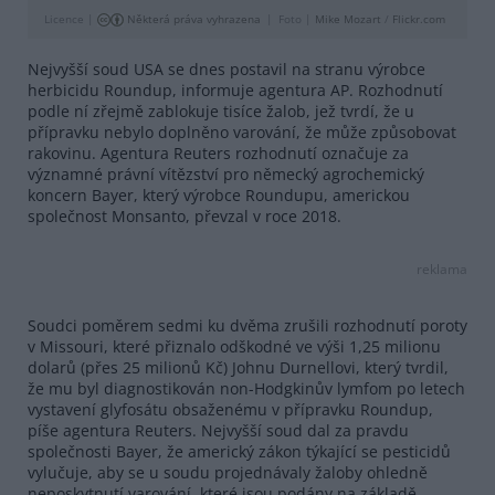
Licence |
Některá práva vyhrazena
Foto |
Mike Mozart
/
Flickr.com
Nejvyšší soud USA se dnes postavil na stranu výrobce
herbicidu Roundup, informuje agentura AP. Rozhodnutí
podle ní zřejmě zablokuje tisíce žalob, jež tvrdí, že u
přípravku nebylo doplněno varování, že může způsobovat
rakovinu. Agentura Reuters rozhodnutí označuje za
významné právní vítězství pro německý agrochemický
koncern Bayer, který výrobce Roundupu, americkou
společnost Monsanto, převzal v roce 2018.
reklama
Soudci poměrem sedmi ku dvěma zrušili rozhodnutí poroty
v Missouri, které přiznalo odškodné ve výši 1,25 milionu
dolarů (přes 25 milionů Kč) Johnu Durnellovi, který tvrdil,
že mu byl diagnostikován non-Hodgkinův lymfom po letech
vystavení glyfosátu obsaženému v přípravku Roundup,
píše agentura Reuters. Nejvyšší soud dal za pravdu
společnosti Bayer, že americký zákon týkající se pesticidů
vylučuje, aby se u soudu projednávaly žaloby ohledně
neposkytnutí varování, které jsou podány na základě