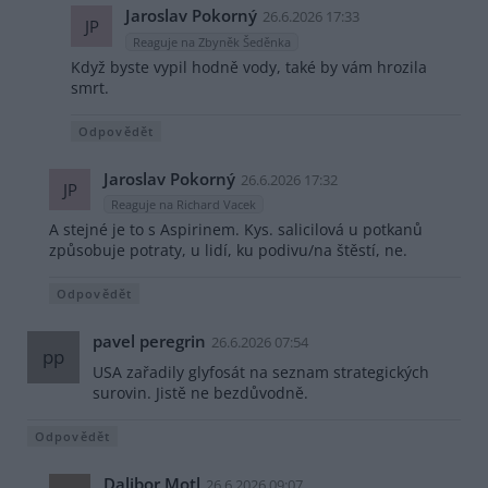
Jaroslav Pokorný
26.6.2026 17:33
JP
Reaguje na Zbyněk Šeděnka
Když byste vypil hodně vody, také by vám hrozila
smrt.
Odpovědět
Jaroslav Pokorný
26.6.2026 17:32
JP
Reaguje na Richard Vacek
A stejné je to s Aspirinem. Kys. salicilová u potkanů
způsobuje potraty, u lidí, ku podivu/na štěstí, ne.
Odpovědět
pavel peregrin
26.6.2026 07:54
pp
USA zařadily glyfosát na seznam strategických
surovin. Jistě ne bezdůvodně.
Odpovědět
Dalibor Motl
26.6.2026 09:07