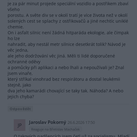
je za pár minut projede speciální vozidlo a postřikem zbaví
všeho
porostu. A světe div se v okolí tratí je více života než v okolí
solených cest se splachy z ostřikovačů a jiné nechtíc uniklé
chemie.
On i asfalt silnic není žádná hitparáda ekologie, ale čímpak
ho lze
nahradit, aby nestál metr silnice desetkrát tolik? Návod je
věc jedna,
ale jeho dodržování věc jiná. Měli ti lidé doporučené
ochranné oděvy
a pomůcky při aplikaci a nebo lhali a nepoužívali je? Znal
jsem vinaře,
který stříkal vinohrad bez respirátoru a dostal leukémii
stejně, jako
dva jeho kamarádi chovající se taky tak. Náhoda? A nebo
jejich chyba?
Odpovědět
Jaroslav Pokorný
26.6.2026 17:50
JP
Reaguje na Břetislav Machaček
O takových nadšencích jsem četl už za socialismu. Mladí