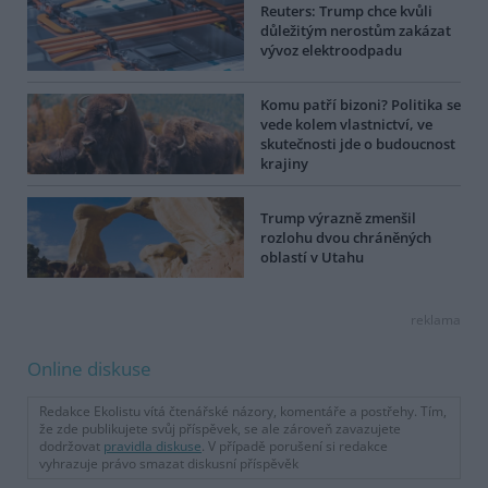
Reuters: Trump chce kvůli
důležitým nerostům zakázat
vývoz elektroodpadu
Komu patří bizoni? Politika se
vede kolem vlastnictví, ve
skutečnosti jde o budoucnost
krajiny
Trump výrazně zmenšil
rozlohu dvou chráněných
oblastí v Utahu
reklama
Online diskuse
Redakce Ekolistu vítá čtenářské názory, komentáře a postřehy. Tím,
že zde publikujete svůj příspěvek, se ale zároveň zavazujete
dodržovat
pravidla diskuse
. V případě porušení si redakce
vyhrazuje právo smazat diskusní příspěvěk