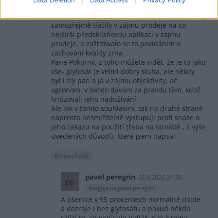
používala tam, kde nebyla zvládnuta základní
herbicidní ochrana- to za prvé-a za druhé firmy
samozřejmě tlačily v zájmu prodeje na co
nejširší předsklizňovou aplikaci v zájmu
prodeje, a zaštiťovalo se to povídáním o
zachování kvality zrna.
Pane Pokorný, z toho můžete vidět, že je to jako
vše- glyfosát je velmi dobrý sluha, ale někdy
byl i zlý pán a já v zájmu objektivity, ač
agronom, v tomto dávám za pravdu těm, kdož
kritizovali jeho nadužívání.
Ale jak v tomto souhlasím, tak na druhé straně
naprosto nesmiřitelně vystupuji proti snaze o
jeho zákazu na použití třeba na strniště , z výše
uvedených důvodů, které jsem napsal.
Odpovědět
pavel peregrin
26.6.2026 21:24
pp
Reaguje na pavel peregrin
A pšenice v 95 procentech normálně dojde
a dozraje i bez glyfosátu a pokud někdo
sklízí to, co popisuje Vidlák, pak k tomu