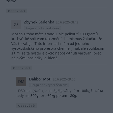
zdraví.
Odpovědět
Zbyněk Šeděnka
26.6.2026 08:43
ZŠ
Reaguje na Richard Vacek
Možná z toho máte srandu, ale polknutí 100 gramů
kuchyňské soli Vám tak změní chemismus žaludku, že
Vás to zabije. Tuto informaci mám od jednoho
vysokoškolského profesora chemie. Jinak ale souhlasím
s tím, že ta hysterie okolo neposkytnutí varování před
nějakými následky je šílená.
Odpovědět
Dalibor Motl
26.6.2026 09:05
DM
Reaguje na Zbyněk Šeděnka
LD50 soli (NaCl) je asi 3g/kg váhy. Pro 100kg člověka
tedy asi 300g, pro 60kg potom 180g.
Odpovědět