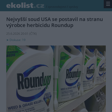
☰
/
zpravodajství
/
zprávy
Nejvyšší soud USA se postavil na stranu
výrobce herbicidu Roundup
25.6.2026 20:01 (
ČTK
)
Diskuse: 19