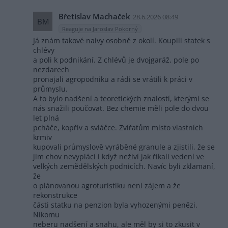
Břetislav Machaček
28.6.2026 08:49
BM
Reaguje na Jaroslav Pokorný
Já znám takové naivy osobně z okolí. Koupili statek s
chlévy
a poli k podnikání. Z chlévů je dvojgaráž, pole po
nezdarech
pronajali agropodniku a rádi se vrátili k práci v
průmyslu.
A to bylo nadšení a teoretických znalostí, kterými se
nás snažili poučovat. Bez chemie měli pole do dvou
let plná
pcháče, kopřiv a svláčce. Zvířatům místo vlastních
krmiv
kupovali průmyslově vyráběné granule a zjistili, že se
jim chov nevyplácí i když neživí jak říkali vedení ve
velkých zemědělských podnicích. Navíc byli zklamaní,
že
o plánovanou agroturistiku není zájem a že
rekonstrukce
části statku na penzion byla vyhozenými penězi.
Nikomu
neberu nadšení a snahu, ale měl by si to zkusit v