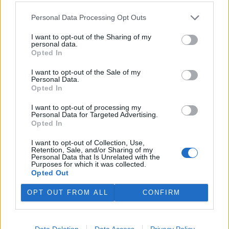
aplikace glyfosátu zakázaná, vyjma předsklizňových
aplikací, s čímž osobně souhlasím, vyjma
Personal Data Processing Opt Outs
odůvodnitelných případů.
I want to opt-out of the Sharing of my
personal data.
Odpovědět
Opted In
Jaroslav Pokorný
26.6.2026 17:38
JP
I want to opt-out of the Sale of my
Personal Data.
Reaguje na pavel peregrin
Opted In
Známý bloger Vidlák, který pracoval u sila, k
předsklizňovým aplikacím uvádí, že ty způsobily
I want to opt-out of processing my
dozrání a zaschnutí zrna. Když se desikovat nyní
Personal Data for Targeted Advertising.
nesmí, je v zrnu moc zrn nevyvinutých,
Opted In
nedozrálých vlhkých, zelených, které v silu
plesniví. Aby se tomu zabránilo, jsou buňky sila
I want to opt-out of Collection, Use,
zaplynovány jinými jedy. To ale že nikdo neví. Tak
Retention, Sale, and/or Sharing of my
Personal Data that Is Unrelated with the
si můžete vybrat.
Purposes for which it was collected.
Opted Out
Odpovědět
OPT OUT FROM ALL
CONFIRM
pavel peregrin
26.6.2026 21:23
pp
Reaguje na Jaroslav Pokorný
Víte, ono je to jinak. Desikace pšenice se
Data Deletion
Data Access
Privacy Policy