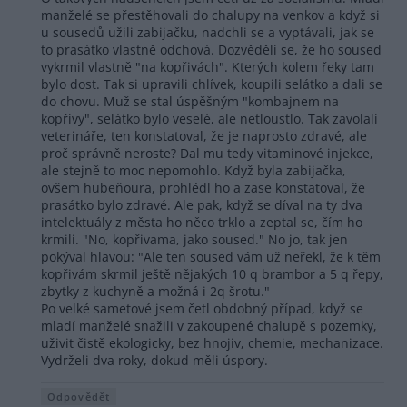
manželé se přestěhovali do chalupy na venkov a když si
u sousedů užili zabijačku, nadchli se a vyptávali, jak se
to prasátko vlastně odchová. Dozvěděli se, že ho soused
vykrmil vlastně "na kopřivách". Kterých kolem řeky tam
bylo dost. Tak si upravili chlívek, koupili selátko a dali se
do chovu. Muž se stal úspěšným "kombajnem na
kopřivy", selátko bylo veselé, ale netloustlo. Tak zavolali
veterináře, ten konstatoval, že je naprosto zdravé, ale
proč správně neroste? Dal mu tedy vitaminové injekce,
ale stejně to moc nepomohlo. Když byla zabijačka,
ovšem hubeňoura, prohlédl ho a zase konstatoval, že
prasátko bylo zdravé. Ale pak, když se díval na ty dva
intelektuály z města ho něco trklo a zeptal se, čím ho
krmili. "No, kopřivama, jako soused." No jo, tak jen
pokýval hlavou: "Ale ten soused vám už neřekl, že k těm
kopřivám skrmil ještě nějakých 10 q brambor a 5 q řepy,
zbytky z kuchyně a možná i 2q šrotu."
Po velké sametové jsem četl obdobný případ, když se
mladí manželé snažili v zakoupené chalupě s pozemky,
uživit čistě ekologicky, bez hnojiv, chemie, mechanizace.
Vydrželi dva roky, dokud měli úspory.
Odpovědět