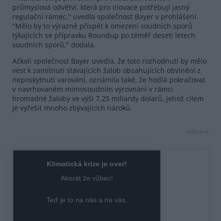
průmyslová odvětví, která pro inovace potřebují jasný
regulační rámec," uvedla společnost Bayer v prohlášení.
"Mělo by to výrazně přispět k omezení soudních sporů
týkajících se přípravku Roundup po téměř deseti letech
soudních sporů," dodala.
Ačkoli společnost Bayer uvedla, že toto rozhodnutí by mělo
vést k zamítnutí stávajících žalob obsahujících obvinění z
neposkytnutí varování, oznámila také, že hodlá pokračovat
v navrhovaném mimosoudním vyrovnání v rámci
hromadné žaloby ve výši 7,25 miliardy dolarů, jehož cílem
je vyřešit mnoho zbývajících nároků.
reklama