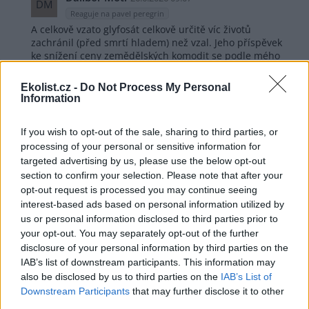
DM
Reaguje na pavel peregrin
A celkově vzato glyfosát celkově určitě víc životů
zachránil (před smrtí hladem) než vzal. Jeho příspěvek
ke snížení ceny zemědělských komodit se podle mého
názorů dá měřit nim v nějakých jednotkách procent.
Ekolist.cz -
Do Not Process My Personal
Odpovědět
Information
pavel peregrin
26.6.2026 11:34
If you wish to opt-out of the sale, sharing to third parties, or
pp
Reaguje na Dalibor Motl
processing of your personal or sensitive information for
Glyfosát umožnil zbavit pole vytrvalých plevelů, a to
targeted advertising by us, please use the below opt-out
velice účinně. Do jeho zavedení se například pýr
section to confirm your selection. Please note that after your
likvidoval pouze vyvlačováním, hlubokou orbou a
opt-out request is processed you may continue seeing
aplikací vysokých dávek NATA( v podstatě soli
interest-based ads based on personal information utilized by
kyseliny chlorovodíkové) s výsledkem více než
us or personal information disclosed to third parties prior to
sporným, o zátěži pro životní prostředí nemluvě. A v
your opt-out. You may separately opt-out of the further
případě pcháče osetu to bylo již vůbec neřešitelné v
disclosure of your personal information by third parties on the
plošném rozměru.
IAB’s list of downstream participants. This information may
Bohužel současní ekologičtí pomatenci, nepolíbení ve
velké většině patřičným vzděláním, propagují
also be disclosed by us to third parties on the
IAB’s List of
bezzásahovost a snaží se házet zemědělské
Downstream Participants
that may further disclose it to other
prvovýrobě klacky pod nohy. Naštěstí u nás není
third parties.