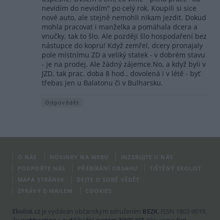
nevidím do nevidím" po celý rok. Koupili si sice
nové auto, ale stejně nemohli nikam jezdit. Dokud
mohla pracovat i manželka a pomáhala dcera a
vnučky, tak to šlo. Ale později šlo hospodaření bez
nástupce do kopru! Když zemřel, dcery pronajaly
pole místnímu ZD a veliký statek - v dobrém stavu
- je na prodej. Ale žádný zájemce.No, a když byli v
JZD, tak prac. doba 8 hod., dovolená i v létě - byť
třebas jen u Balatonu či v Bulharsku.
Odpovědět
O NÁS
NOVINKY NA WEBU
INZERUJTE U NÁS
PODPOŘTE NÁS
PŘEBÍRÁNÍ OBSAHU
TIŠTĚNÝ EKOLIST
MAPA STRÁNEK
DEJTE O SOBĚ VĚDĚT
ZPRÁVY E-MAILEM
COOKIES
Ekolist.cz
je vydáván občanským sdružením
BEZK
. ISSN 1802-9019.