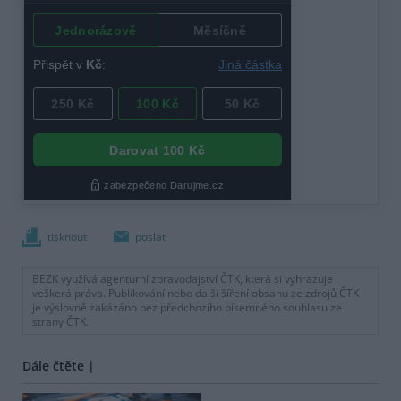
tisknout
poslat
BEZK využívá agenturní zpravodajství ČTK, která si vyhrazuje
veškerá práva. Publikování nebo další šíření obsahu ze zdrojů ČTK
je výslovně zakázáno bez předchozího písemného souhlasu ze
strany ČTK.
Dále čtěte |