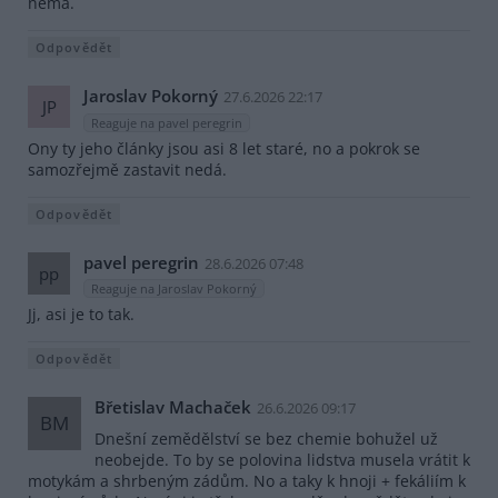
nemá.
Odpovědět
Jaroslav Pokorný
27.6.2026 22:17
JP
Reaguje na pavel peregrin
Ony ty jeho články jsou asi 8 let staré, no a pokrok se
samozřejmě zastavit nedá.
Odpovědět
pavel peregrin
28.6.2026 07:48
pp
Reaguje na Jaroslav Pokorný
Jj, asi je to tak.
Odpovědět
Břetislav Machaček
26.6.2026 09:17
BM
Dnešní zemědělství se bez chemie bohužel už
neobejde. To by se polovina lidstva musela vrátit k
motykám a shrbeným zádům. No a taky k hnoji + fekáliím k