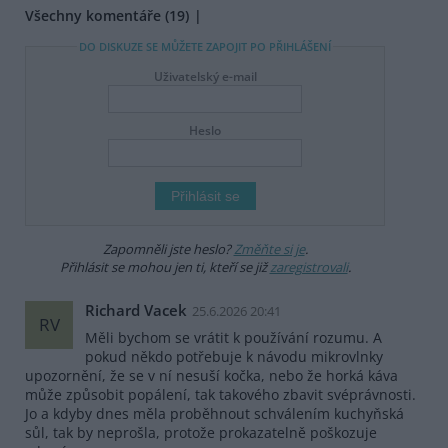
Všechny komentáře (19)
DO DISKUZE SE MŮŽETE ZAPOJIT PO PŘIHLÁŠENÍ
Uživatelský e-mail
Heslo
Zapomněli jste heslo?
Změňte si je
.
Přihlásit se mohou jen ti, kteří se již
zaregistrovali
.
Richard Vacek
25.6.2026 20:41
RV
Měli bychom se vrátit k používání rozumu. A
pokud někdo potřebuje k návodu mikrovlnky
upozornění, že se v ní nesuší kočka, nebo že horká káva
může způsobit popálení, tak takového zbavit svéprávnosti.
Jo a kdyby dnes měla proběhnout schválením kuchyňská
sůl, tak by neprošla, protože prokazatelně poškozuje