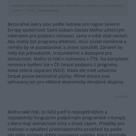
Licence |
Všechna práva vyhrazena. Další šíření je možné jen se souhlasem
autora
Zdroj |
Depositphotos
Bezúročné úvěry jsou podle ředitele pro region severní
Evropy společnosti Saint-Gobain Davida Molha užitečným
nástrojem pro podporu renovací, samy o sobě však nestačí.
Aby mohly být programy efektivní, musí zůstat neměnné a
neměly by se pozastavovat a znovu spouštět. Zároveň by
měly být jednoduché, srozumitelné a dostupné pro
domácnosti. Molho to řekl v rozhovoru s ČTK. Na komplexní
renovace bydlení lze v ČR čerpat podporu z programu
Nová zelená úsporám (NZÚ). Vláda ale nově umožnila
čerpat pouze bezúročné půjčky. Přímé dotace jsou
vyhrazeny jen pro některé ekonomicky ohrožené skupiny.
reklama
Molho také řekl, že NZÚ patří k nejúspěšnějším a
nejstabilněji fungujícím podpůrným programům v Evropě,
o který mají domácnosti silný a trvalý zájem. Překážky pro
realizaci a vytváření předvídatelného prostředí by podle
něj měla snižovat dobře nastavená politika, která vlastníky