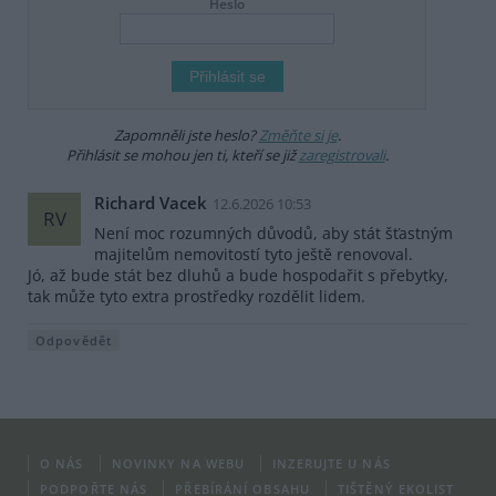
Heslo
Zapomněli jste heslo?
Změňte si je
.
Přihlásit se mohou jen ti, kteří se již
zaregistrovali
.
Richard Vacek
12.6.2026 10:53
RV
Není moc rozumných důvodů, aby stát šťastným
majitelům nemovitostí tyto ještě renovoval.
Jó, až bude stát bez dluhů a bude hospodařit s přebytky,
tak může tyto extra prostředky rozdělit lidem.
Odpovědět
O NÁS
NOVINKY NA WEBU
INZERUJTE U NÁS
PODPOŘTE NÁS
PŘEBÍRÁNÍ OBSAHU
TIŠTĚNÝ EKOLIST