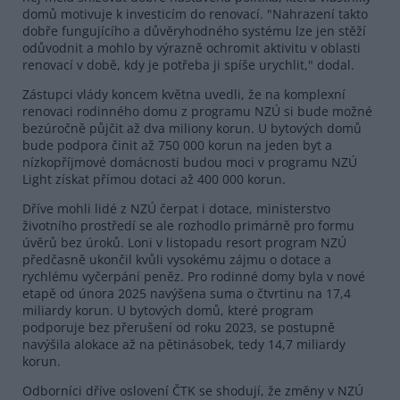
domů motivuje k investicím do renovací. "Nahrazení takto
dobře fungujícího a důvěryhodného systému lze jen stěží
odůvodnit a mohlo by výrazně ochromit aktivitu v oblasti
renovací v době, kdy je potřeba ji spíše urychlit," dodal.
Zástupci vlády koncem května uvedli, že na komplexní
renovaci rodinného domu z programu NZÚ si bude možné
bezúročně půjčit až dva miliony korun. U bytových domů
bude podpora činit až 750 000 korun na jeden byt a
nízkopříjmové domácnosti budou moci v programu NZÚ
Light získat přímou dotaci až 400 000 korun.
Dříve mohli lidé z NZÚ čerpat i dotace, ministerstvo
životního prostředí se ale rozhodlo primárně pro formu
úvěrů bez úroků. Loni v listopadu resort program NZÚ
předčasně ukončil kvůli vysokému zájmu o dotace a
rychlému vyčerpání peněz. Pro rodinné domy byla v nové
etapě od února 2025 navýšena suma o čtvrtinu na 17,4
miliardy korun. U bytových domů, které program
podporuje bez přerušení od roku 2023, se postupně
navýšila alokace až na pětinásobek, tedy 14,7 miliardy
korun.
Odborníci dříve oslovení ČTK se shodují, že změny v NZÚ