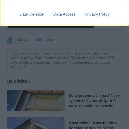
Data Deletion
Data Access
Privacy Policy
tisknout
poslat
BEZK využívá agenturní zpravodajství ČTK, která si vyhrazuje
veškerá práva. Publikování nebo další šíření obsahu ze zdrojů ČTK
je výslovně zakázáno bez předchozího písemného souhlasu ze
strany ČTK.
Dále čtěte |
Co to je renovační pas? Nový
systém má zamezit špatně
načasovaným renovacím
Nová zelená úsporám dnes
dopoledne otevírá příjem