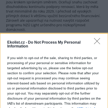
jsou krokem správným směrem. Oceňují snahu zachovat
dlouhodobou kontinuitu podpory renovací, která by měla
trvat minimálně do roku 2029, i přechod od vysokých
přímých dotací k většímu využití bezúročného financování.
Zároveň ale upozorňují na nutnost navýšit rozpočet
programu NZÚ Light určeného pro nízkopříjmové
domácnosti.
reklama
Ekolist.cz -
Do Not Process My Personal
Information
Také podle Molha ČR nyní potřebuje zrychlit tempo
renovací budov, aby splnila své klimatické cíle. Stavebnictví
je ale podle něj na tuto změnu připraveno a firmy v
If you wish to opt-out of the sale, sharing to third parties, or
posledních letech výrazně investovaly do inovací, kapacit a
processing of your personal or sensitive information for
udržitelnějších řešení. Klíčová je ale nyní předvídatelnost a
targeted advertising by us, please use the below opt-out
výhled do budoucna. Severské země mohou být podle
section to confirm your selection. Please note that after your
Molha pro Česko inspirací zejména díky své dlouhodobě
opt-out request is processed you may continue seeing
konzistentní politice, silnému zaměření na energetickou
interest-based ads based on personal information utilized by
efektivitu a industrializovanému přístupu ke stavebnictví,
us or personal information disclosed to third parties prior to
který zahrnuje například prefabrikaci a výrobu mimo
your opt-out. You may separately opt-out of the further
staveniště.
disclosure of your personal information by third parties on the
Předvýroba pak podle Molha pomáhá řešit i nedostatečné
IAB’s list of downstream participants. This information may
pracovní kapacity v oboru. Na nedostatek pracovníků ve