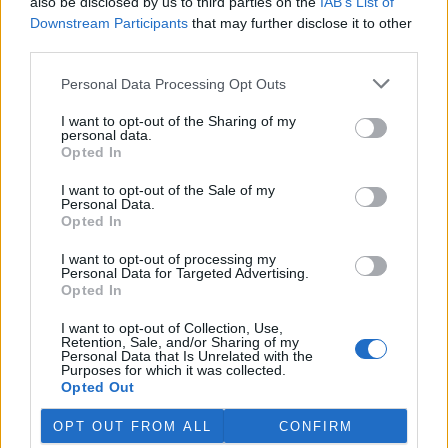
also be disclosed by us to third parties on the
IAB’s List of
stavebnictví v ČR dlouhodobě upozorňují odborníci a
Downstream Participants
that may further disclose it to other
profesní organizace. Podobný problém podle Molha lze ale
third parties.
vidět v celé Evropě. Důležité podle něj je obor zatraktivnit
pro mladší generace. Nezbytná je ale i úzká spolupráce se
Personal Data Processing Opt Outs
školami a univerzitami.
I want to opt-out of the Sharing of my
personal data.
reklama
Opted In
I want to opt-out of the Sale of my
Personal Data.
Opted In
I want to opt-out of processing my
Personal Data for Targeted Advertising.
Opted In
I want to opt-out of Collection, Use,
Retention, Sale, and/or Sharing of my
Personal Data that Is Unrelated with the
Purposes for which it was collected.
Opted Out
OPT OUT FROM ALL
CONFIRM