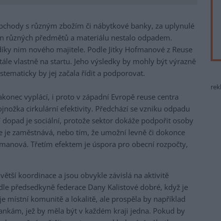
obchody s různým zbožím či nábytkové banky, za uplynulé
 tun různých předmětů a materiálu nestalo odpadem.
díky nim nového majitele. Podle Jitky Hofmanové z Reuse
stále vlastně na startu. Jeho výsledky by mohly být výrazně
ystematicky by jej začala řídit a podporovat.
rek
nakonec vyplácí, i proto v západní Evropě reuse centra
 trojnožka cirkulární efektivity. Předchází se vzniku odpadu
 dopad je sociální, protože sektor dokáže podpořit osoby
že je zaměstnává, nebo tím, že umožní levně či dokonce
manová. Třetím efektem je úspora pro obecní rozpočty,
větší koordinace a jsou obvykle závislá na aktivitě
odle předsedkyně federace Dany Kalistové dobré, když je
e místní komunitě a lokalitě, ale prospěla by například
nkám, jež by měla být v každém kraji jedna. Pokud by