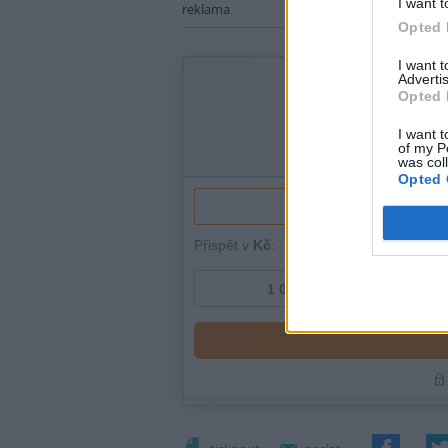
I want t
reklama
Opted 
I want 
Advertis
Opted 
I want t
of my P
was col
Opted 