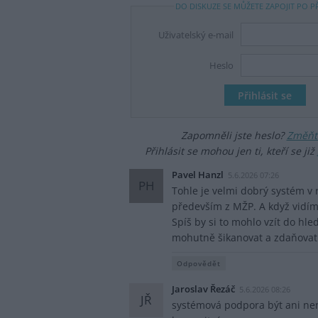
DO DISKUZE SE MŮŽETE ZAPOJIT PO P
Uživatelský e-mail
Heslo
Zapomněli jste heslo?
Změňte
Přihlásit se mohou jen ti, kteří se již
Pavel Hanzl
5.6.2026 07:26
PH
Tohle je velmi dobrý systém v 
především z MŽP. A když vidíme
Spíš by si to mohlo vzít do hl
mohutně šikanovat a zdaňovat
Odpovědět
Jaroslav Řezáč
5.6.2026 08:26
JŘ
systémová podpora být ani nemů