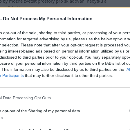
ylo by možné zvětšit prostory pro skladování nábytku a
 potřebují.
 -
Do Not Process My Personal Information
se center několik, jsou regiony, kde jich je velmi málo.
tenciál vidíme v Moravskoslezském kraji," řekla
to opt-out of the sale, sharing to third parties, or processing of your per
formation for targeted advertising by us, please use the below opt-out s
 stát stanoví cíle, vytvoří podpůrný systém a pak je možné
r selection. Please note that after your opt-out request is processed y
padní Evropě to funguje, takže se stačí inspirovat a
eing interest-based ads based on personal information utilized by us or
disclosed to third parties prior to your opt-out. You may separately opt-
telných cílů je například roční úspora odpadu na
losure of your personal information by third parties on the IAB’s list of
Nemusí to podle ní být jen otázka měst, protože každá
. This information may also be disclosed by us to third parties on the
IA
tavební buňku, kde bude věci skladovat. Poté je může
Participants
that may further disclose it to other third parties.
a, kam si lidé chodí nakupovat nebo brát potřebné věci.
a ještě jim zbývají peníze na dobročinné projekty, většina
h zdrojů, což v některých městech funguje. "Primárním
l Data Processing Opt Outs
liv zisk, jak je to u bazarů," řekla Hofmanová. I proto
o opt-out of the Sharing of my personal data.
lnické práci, za čtyři roky tito lidé odpracovali přes
In