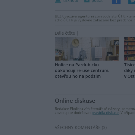
tisknout
poslat
BEZK využívá agenturní zpravodajství ČTK, která
zdrojů ČTK je výslovně zakázáno bez předchozí
Dále čtěte |
Holice na Pardubicku
Tisíc
dokončují re-use centrum,
díky
otevřou ho na podzim
v Ost
Online diskuse
Redakce Ekolistu vítá čtenářské názory, komentá
zavazujete dodržovat
pravidla diskuse
. V přípa
VŠECHNY KOMENTÁŘE (3)