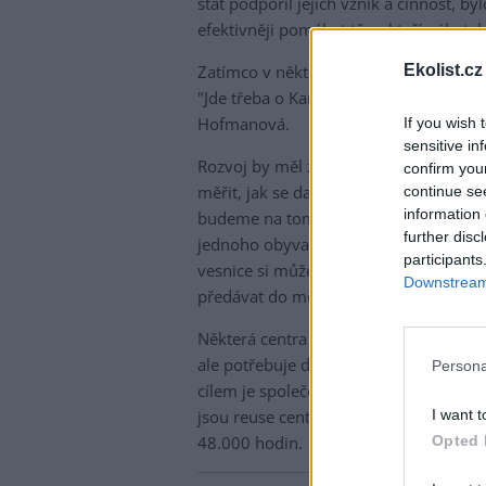
stát podpořil jejich vznik a činnost, b
efektivněji pomáhat těm, kteří nábytek
Ekolist.cz
Zatímco v některých krajích funguje reu
"Jde třeba o Karlovarský kraj, velký po
Hofmanová.
If you wish 
sensitive in
Rozvoj by měl začít podle ní tím, že si
confirm you
měřit, jak se daří cílů dosahovat. "V zá
continue se
information 
budeme na tom pracovat. Jedním z měři
further disc
jednoho obyvatele," řekla Hofmanová. 
participants
vesnice si může pořídit kontejner či s
Downstream 
předávat do měst, kde už fungují centr
Některá centra se dokážou uživit sama 
ale potřebuje dofinancovat z veřejnýc
Persona
cílem je společenská prospěšnost a niko
I want t
jsou reuse centra závislá také na dobrov
Opted 
48.000 hodin.