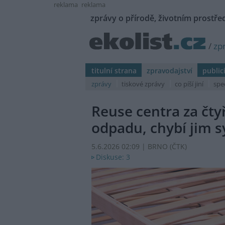
reklama
reklama
zprávy o přírodě, životním prostřed
/
zp
titulní strana
zpravodajství
public
zprávy
tiskové zprávy
co píší jiní
spe
Reuse centra za čtyř
odpadu, chybí jim 
5.6.2026 02:09 | BRNO (
ČTK
)
Diskuse: 3