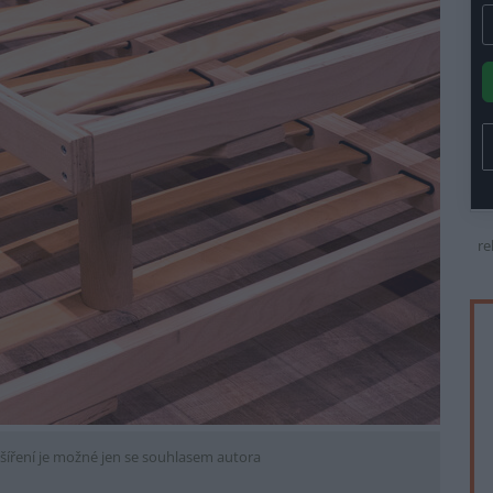
re
šíření je možné jen se souhlasem autora