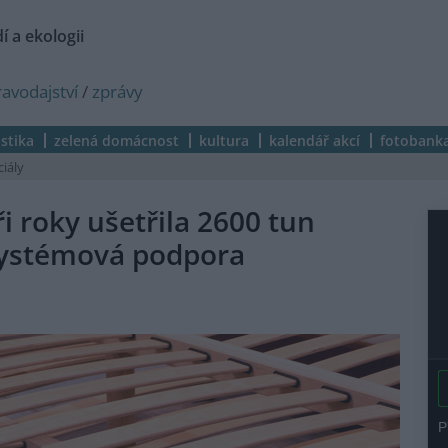
í a ekologii
ravodajství
/
zprávy
istika
zelená domácnost
kultura
kalendář akcí
fotobank
ciály
i roky ušetřila 2600 tun
systémová podpora