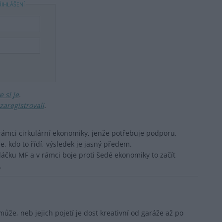
ŘIHLÁŠENÍ
 si je
.
zaregistrovali
.
rámci cirkulární ekonomiky, jenže potřebuje podporu,
, kdo to řídí, výsledek je jasný předem.
edáčku MF a v rámci boje proti šedé ekonomiky to začít
.
že, neb jejich pojetí je dost kreativní od garáže až po