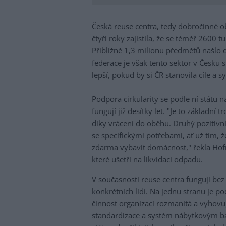
Česká reuse centra, tedy dobročinné 
čtyři roky zajistila, že se téměř 2600
Přibližně 1,3 milionu předmětů našlo 
federace je však tento sektor v Česku 
lepší, pokud by si ČR stanovila cíle a s
Podpora cirkularity se podle ní státu 
fungují již desítky let. "Je to základní
díky vrácení do oběhu. Druhý pozitivní
se specifickými potřebami, ať už tím, 
zdarma vybavit domácnost," řekla Hof
které ušetří na likvidaci odpadu.
V současnosti reuse centra fungují bez 
konkrétních lidí. Na jednu stranu je p
činnost organizací rozmanitá a vyhovuj
standardizace a systém nábytkovým ba