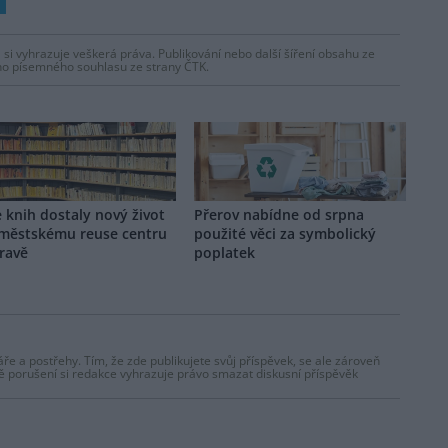
 si vyhrazuje veškerá práva. Publikování nebo další šíření obsahu ze
ho písemného souhlasu ze strany ČTK.
e knih dostaly nový život
Přerov nabídne od srpna
 městskému reuse centru
použité věci za symbolický
ravě
poplatek
ře a postřehy. Tím, že zde publikujete svůj příspěvek, se ale zároveň
dě porušení si redakce vyhrazuje právo smazat diskusní příspěvěk