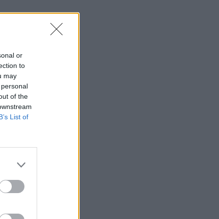
sonal or
ection to
ou may
 personal
out of the
 downstream
B’s List of