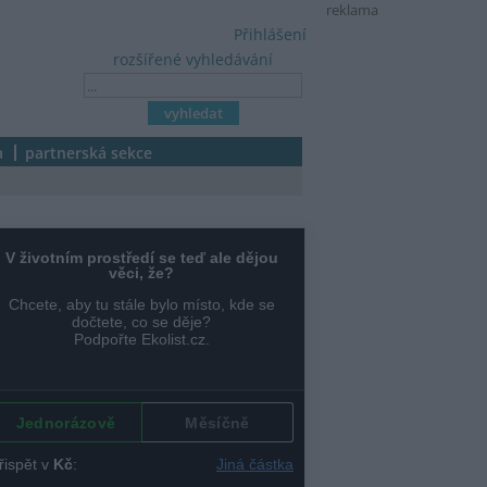
reklama
Přihlášení
rozšířené vyhledávání
a
partnerská sekce