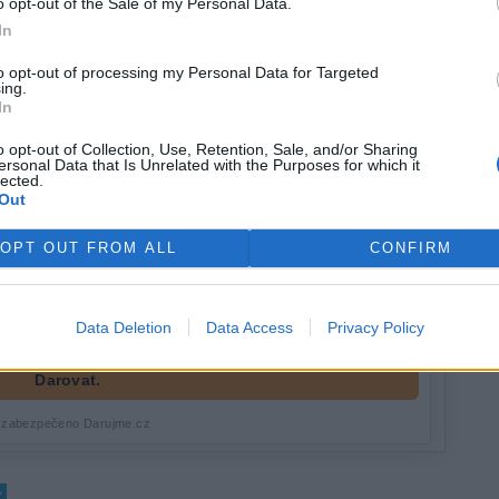
o opt-out of the Sale of my Personal Data.
In
to opt-out of processing my Personal Data for Targeted
ing.
In
o opt-out of Collection, Use, Retention, Sale, and/or Sharing
ersonal Data that Is Unrelated with the Purposes for which it
lected.
Out
OPT OUT FROM ALL
CONFIRM
Data Deletion
Data Access
Privacy Policy