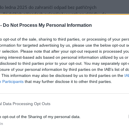
do ledna 2025 do zahraničí odpad bez patřičných
h. "V dalších případech nelegálně vyvezli na skládky do
ý či nebezpečný odpad a také baterie, popřípadě tento
 -
Do Not Process My Personal Information
luvčí weidenské prokuratury Matthias Bauer. Oba muži
stných činů v souvislosti s vyvezením odpadu do zahraničí.
to opt-out of the sale, sharing to third parties, or processing of your per
formation for targeted advertising by us, please use the below opt-out s
čelí obžalobě z nebezpečného ublížení na zdraví z
r selection. Please note that after your opt-out request is processed y
irmy podle státního zastupitelství utrpělo újmu na zdraví,
eing interest-based ads based on personal information utilized by us or
řízení na recyklaci baterií, i když o závadě věděl.
disclosed to third parties prior to your opt-out. You may separately opt-
losure of your personal information by third parties on the IAB’s list of
egálních skládek v Česku převzala regionální vláda
. This information may also be disclosed by us to third parties on the
IA
ávních regionů. Zhruba 300 tun odpadu z Jiříkova odvezla
Participants
that may further disclose it to other third parties.
u tím německé úřady pověřily. Z Brna-Horních Heršpic
i a dalších 282 tun v únoru. Náklady na odvoz stovek tun
 vymáhat po firmě Roth International, která je ovšem od
l Data Processing Opt Outs
o opt-out of the Sharing of my personal data.
In