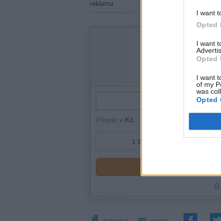
reklama
I want t
Opted 
I want 
Advertis
Opted 
I want t
of my P
was col
Opted 
tisknout
poslat