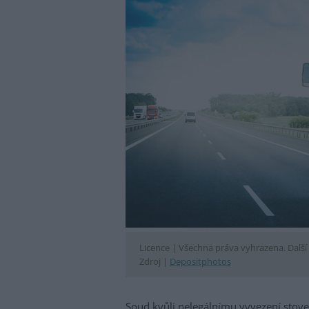
Licence |
Všechna práva vyhrazena. Další 
Zdroj |
Depositphotos
Soud kvůli nelegálnímu vyvezení sto