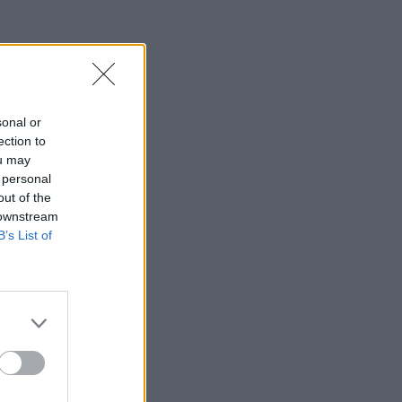
sonal or
ection to
ou may
 personal
out of the
 downstream
B’s List of