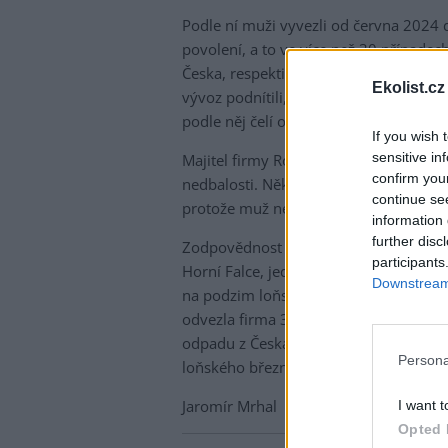
Podle ní muži vyvezli od června 2024 
povolení, a to ve více než 30 případec
Česka, respektive do Polska znečištěn
Ekolist.cz
vývoz podnítili," řekl v březnu ČTK m
podle něj čelí obžalobě i z dalších tre
If you wish 
sensitive in
Majitel firmy Roth International navíc 
confirm you
nedbalosti. Několik zaměstnanců jeho f
continue se
protože muž nenechal uzavřít netěsné za
information 
further disc
Zodpovědnost za odvezení odpadu z nel
participants
Horní Falce, jednoho z bavorských spr
Downstream 
na podzim loňského roku firma, ktero
odvezla firma 35 tun odpadu v prosinc
odpadu z Česka hodlají bavorské úřady
Persona
loňského března v insolvenci.
Jaromír Mrhal
I want t
Opted 