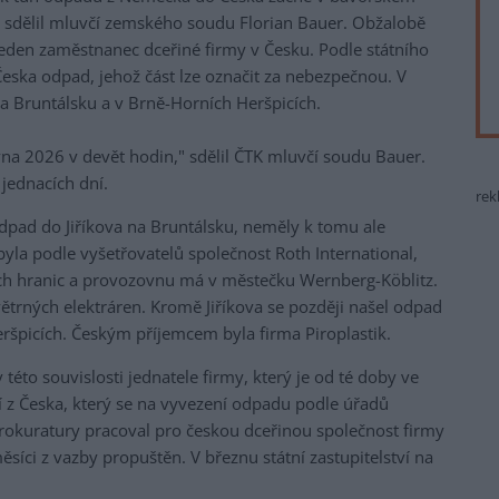
to sdělil mluvčí zemského soudu Florian Bauer. Obžalobě
a jeden zaměstnanec dceřiné firmy v Česku. Podle státního
 Česka odpad, jehož část lze označit za nebezpečnou. V
na Bruntálsku a v Brně-Horních Heršpicích.
ervna 2026 v devět hodin," sdělil ČTK mluvčí soudu Bauer.
jednacích dní.
rek
odpad do Jiříkova na Bruntálsku, neměly k tomu ale
la podle vyšetřovatelů společnost Roth International,
ých hranic a provozovnu má v městečku Wernberg-Köblitz.
větrných elektráren. Kromě Jiříkova se později našel odpad
eršpicích. Českým příjemcem byla firma Piroplastik.
této souvislosti jednatele firmy, který je od té doby ve
ání z Česka, který se na vyvezení odpadu podle úřadů
prokuratury pracoval pro českou dceřinou společnost firmy
ěsíci z vazby propuštěn. V březnu státní zastupitelství na