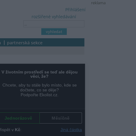
reklama
Přihlášení
rozšířené vyhledávání
a
partnerská sekce