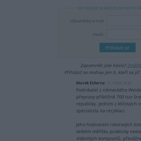
DO DISKUZE SE MŮŽETE ZAPOJIT PO P
Uživatelský e-mail
Heslo
Zapomněli jste heslo?
Změňte
Přihlásit se mohou jen ti, kteří se již
Marek Eiderna
11.7.2026 16:32
Podnikatel z německého Weiden
přepravy přibližně 700 tun šro
republiky. Jedním z klíčových s
specialista na recyklaci.
Jeho hodnocení rotorových listů
velkém měřítku prakticky neexi
vláknitých kompozitů, převážn