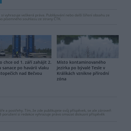
 si vyhrazuje veškerá práva. Publikování nebo další šíření obsahu ze
ho písemného souhlasu ze strany ČTK.
 chce od 1. září zahájit 2.
Místo kontaminovaného
 sanace po havárii vlaku
jezírka po bývalé Tesle v
stopečích nad Bečvou
Králíkách vznikne přírodní
zóna
ře a postřehy. Tím, že zde publikujete svůj příspěvek, se ale zároveň
dě porušení si redakce vyhrazuje právo smazat diskusní příspěvěk