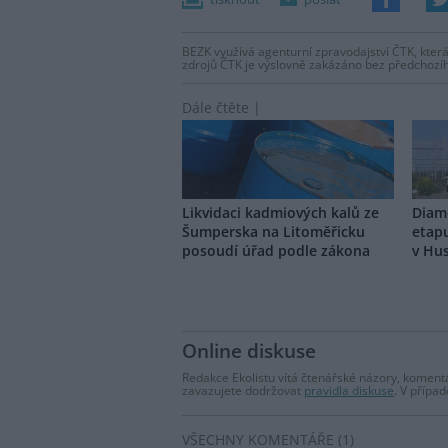
BEZK využívá agenturní zpravodajství ČTK, která
zdrojů ČTK je výslovně zakázáno bez předchozí
Dále čtěte |
Likvidaci kadmiových kalů ze
Diamo
Šumperska na Litoměřicku
etapu
posoudí úřad podle zákona
v Hu
Online diskuse
Redakce Ekolistu vítá čtenářské názory, komentá
zavazujete dodržovat
pravidla diskuse
. V přípa
VŠECHNY KOMENTÁŘE (1)