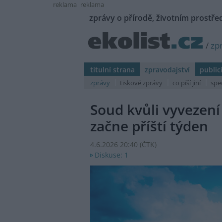
reklama
reklama
zprávy o přírodě, životním prostřed
/
zp
titulní strana
zpravodajství
public
zprávy
tiskové zprávy
co píší jiní
spe
Soud kvůli vyvezen
začne příští týden
4.6.2026 20:40 (
ČTK
)
Diskuse: 1