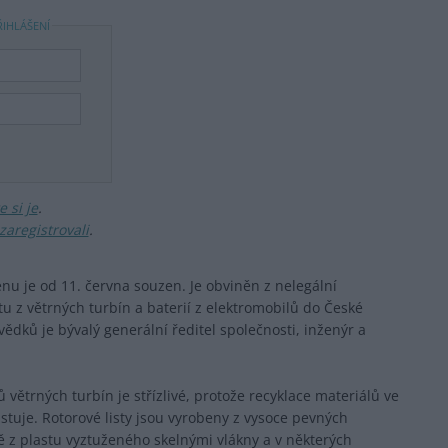
ŘIHLÁŠENÍ
 si je
.
zaregistrovali
.
u je od 11. června souzen. Je obviněn z nelegální
tu z větrných turbín a baterií z elektromobilů do České
vědků je bývalý generální ředitel společnosti, inženýr a
 větrných turbín je střízlivé, protože recyklace materiálů ve
stuje. Rotorové listy jsou vyrobeny z vysoce pevných
ě z plastu vyztuženého skelnými vlákny a v některých