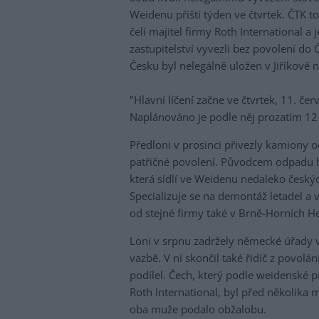
Weidenu příští týden ve čtvrtek. ČTK 
čelí majitel firmy Roth International 
zastupitelství vyvezli bez povolení do
Česku byl nelegálně uložen v Jiříkově 
"Hlavní líčení začne ve čtvrtek, 11. č
Naplánováno je podle něj prozatím 12 
Předloni v prosinci přivezly kamiony 
patřičné povolení. Původcem odpadu by
která sídlí ve Weidenu nedaleko česk
Specializuje se na demontáž letadel a 
od stejné firmy také v Brně-Horních H
Loni v srpnu zadržely německé úřady v 
vazbě. V ní skončil také řidič z povol
podílel. Čech, který podle weidenské 
Roth International, byl před několika m
oba muže podalo obžalobu.