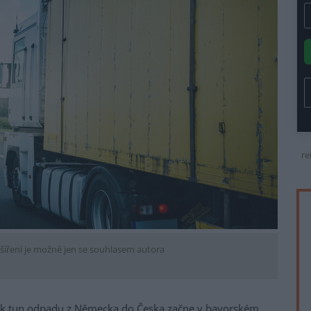
re
šíření je možné jen se souhlasem autora
vek tun odpadu z Německa do Česka začne v bavorském