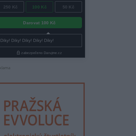
klama