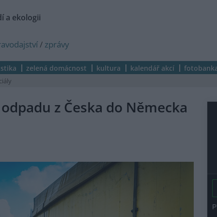
í a ekologii
ravodajství
/
zprávy
istika
zelená domácnost
kultura
kalendář akcí
fotobank
ciály
í odpadu z Česka do Německa