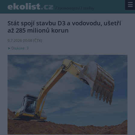
☰
/
zpravodajství
/
zprávy
Stát spojí stavbu D3 a vodovodu, ušetří
až 285 milionů korun
9.7.2026 00:08 (
ČTK
)
Diskuse: 3