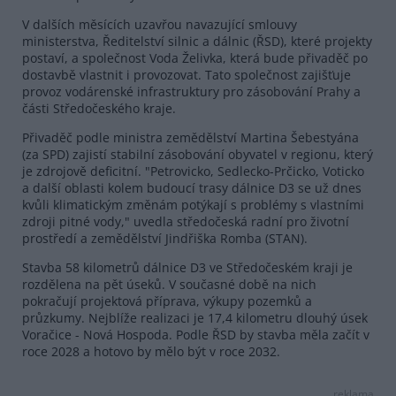
V dalších měsících uzavřou navazující smlouvy
ministerstva, Ředitelství silnic a dálnic (ŘSD), které projekty
postaví, a společnost Voda Želivka, která bude přivaděč po
dostavbě vlastnit i provozovat. Tato společnost zajišťuje
provoz vodárenské infrastruktury pro zásobování Prahy a
části Středočeského kraje.
Přivaděč podle ministra zemědělství Martina Šebestyána
(za SPD) zajistí stabilní zásobování obyvatel v regionu, který
je zdrojově deficitní. "Petrovicko, Sedlecko-Prčicko, Voticko
a další oblasti kolem budoucí trasy dálnice D3 se už dnes
kvůli klimatickým změnám potýkají s problémy s vlastními
zdroji pitné vody," uvedla středočeská radní pro životní
prostředí a zemědělství Jindřiška Romba (STAN).
Stavba 58 kilometrů dálnice D3 ve Středočeském kraji je
rozdělena na pět úseků. V současné době na nich
pokračují projektová příprava, výkupy pozemků a
průzkumy. Nejblíže realizaci je 17,4 kilometru dlouhý úsek
Voračice - Nová Hospoda. Podle ŘSD by stavba měla začít v
roce 2028 a hotovo by mělo být v roce 2032.
reklama