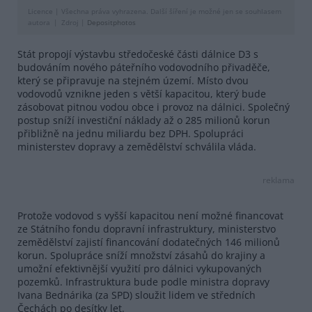
Licence |
Všechna práva vyhrazena. Další šíření je možné jen se souhlasem
autora
Zdroj |
Depositphotos
Stát propojí výstavbu středočeské části dálnice D3 s
budováním nového páteřního vodovodního přivaděče,
který se připravuje na stejném území. Místo dvou
vodovodů vznikne jeden s větší kapacitou, který bude
zásobovat pitnou vodou obce i provoz na dálnici. Společný
postup sníží investiční náklady až o 285 milionů korun
přibližně na jednu miliardu bez DPH. Spolupráci
ministerstev dopravy a zemědělství schválila vláda.
reklama
Protože vodovod s vyšší kapacitou není možné financovat
ze Státního fondu dopravní infrastruktury, ministerstvo
zemědělství zajistí financování dodatečných 146 milionů
korun. Spolupráce sníží množství zásahů do krajiny a
umožní efektivnější využití pro dálnici vykupovaných
pozemků. Infrastruktura bude podle ministra dopravy
Ivana Bednárika (za SPD) sloužit lidem ve středních
Čechách po desítky let.