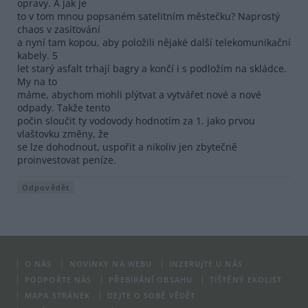
opravy. A jak je
to v tom mnou popsaném satelitním městečku? Naprostý
chaos v zasíťování
a nyní tam kopou, aby položili nějaké další telekomunikační
kabely. 5
let starý asfalt trhají bagry a končí i s podložím na skládce.
My na to
máme, abychom mohli plýtvat a vytvářet nové a nové
odpady. Takže tento
počin sloučit ty vodovody hodnotím za 1. jako prvou
vlaštovku změny, že
se lze dohodnout, uspořit a nikoliv jen zbytečně
proinvestovat peníze.
Odpovědět
O NÁS
NOVINKY NA WEBU
INZERUJTE U NÁS
PODPOŘTE NÁS
PŘEBÍRÁNÍ OBSAHU
TIŠTĚNÝ EKOLIST
MAPA STRÁNEK
DEJTE O SOBĚ VĚDĚT