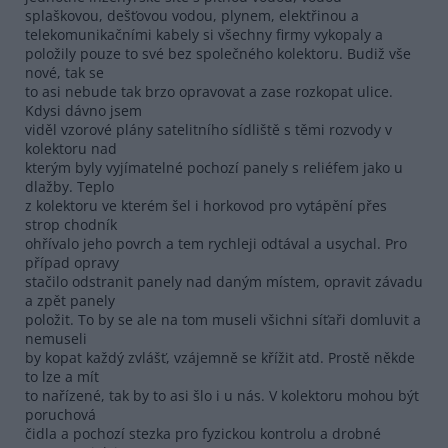
splaškovou, dešťovou vodou, plynem, elektřinou a
telekomunikačními kabely si všechny firmy vykopaly a
položily pouze to své bez společného kolektoru. Budiž vše
nové, tak se
to asi nebude tak brzo opravovat a zase rozkopat ulice.
Kdysi dávno jsem
viděl vzorové plány satelitního sídliště s těmi rozvody v
kolektoru nad
kterým byly vyjímatelné pochozí panely s reliéfem jako u
dlažby. Teplo
z kolektoru ve kterém šel i horkovod pro vytápění přes
strop chodník
ohřívalo jeho povrch a tem rychleji odtával a usychal. Pro
případ opravy
stačilo odstranit panely nad daným místem, opravit závadu
a zpět panely
položit. To by se ale na tom museli všichni síťaři domluvit a
nemuseli
by kopat každý zvlášť, vzájemně se křížit atd. Prostě někde
to lze a mít
to nařízené, tak by to asi šlo i u nás. V kolektoru mohou být
poruchová
čidla a pochozí stezka pro fyzickou kontrolu a drobné