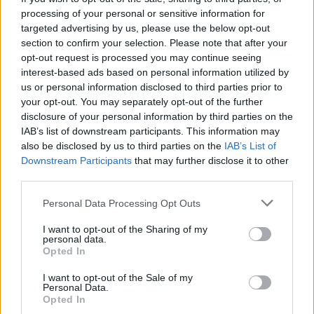
processing of your personal or sensitive information for
targeted advertising by us, please use the below opt-out
BEZK využívá agenturní zpravodajství ČTK, která si vyhrazuje
veškerá práva. Publikování nebo další šíření obsahu ze zdrojů ČTK
section to confirm your selection. Please note that after your
je výslovně zakázáno bez předchozího písemného souhlasu ze
opt-out request is processed you may continue seeing
strany ČTK.
interest-based ads based on personal information utilized by
us or personal information disclosed to third parties prior to
Dále čtěte |
your opt-out. You may separately opt-out of the further
disclosure of your personal information by third parties on the
IAB’s list of downstream participants. This information may
Čeští vědci pomáhali
otestovat bezkontaktní
also be disclosed by us to third parties on the
IAB’s List of
měření emisí vozidel
Downstream Participants
that may further disclose it to other
third parties.
Ředitelství silnic a dálnic
Personal Data Processing Opt Outs
musí dělat novou EIA silnice
I/35 z Turnova, neuspělo s
I want to opt-out of the Sharing of my
kasační stížností
personal data.
Opted In
Ministerstvo přezkoumá
stanovisko Pardubického
I want to opt-out of the Sale of my
kraje k části obchvatu České
Personal Data.
Třebové
Opted In