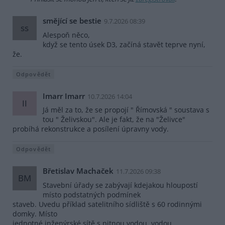
smějící se bestie
9.7.2026 08:39
ss
Alespoň něco,
když se tento úsek D3, začíná stavět teprve nyní,
že.
Odpovědět
Imarr Imarr
10.7.2026 14:04
II
Já měl za to, že se propojí " Římovská " soustava s
tou " Želivskou". Ale je fakt, že na "Želivce"
probíhá rekonstrukce a posílení úpravny vody.
Odpovědět
Břetislav Machaček
11.7.2026 09:38
BM
Stavební úřady se zabývají kdejakou hloupostí
místo podstatných podmínek
staveb. Uvedu příklad satelitního sídliště s 60 rodinnými
domky. Místo
jednotné inženýrské sítě s pitnou vodou, vodou