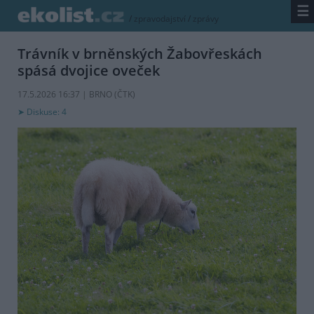
☰
/
zpravodajství
/
zprávy
Trávník v brněnských Žabovřeskách
spásá dvojice oveček
17.5.2026 16:37 | BRNO (
ČTK
)
Diskuse: 4