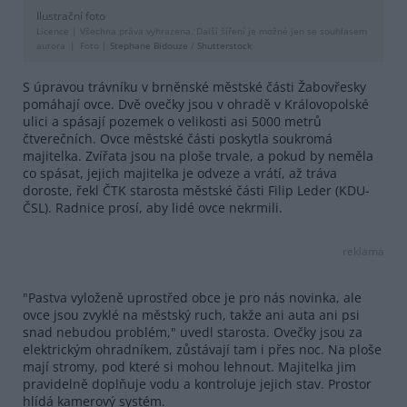
Ilustrační foto
Licence |
Všechna práva vyhrazena. Další šíření je možné jen se souhlasem
autora
Foto |
Stephane Bidouze
/
Shutterstock
S úpravou trávníku v brněnské městské části Žabovřesky
pomáhají ovce. Dvě ovečky jsou v ohradě v Královopolské
ulici a spásají pozemek o velikosti asi 5000 metrů
čtverečních. Ovce městské části poskytla soukromá
majitelka. Zvířata jsou na ploše trvale, a pokud by neměla
co spásat, jejich majitelka je odveze a vrátí, až tráva
doroste, řekl ČTK starosta městské části Filip Leder (KDU-
ČSL). Radnice prosí, aby lidé ovce nekrmili.
reklama
"Pastva vyloženě uprostřed obce je pro nás novinka, ale
ovce jsou zvyklé na městský ruch, takže ani auta ani psi
snad nebudou problém," uvedl starosta. Ovečky jsou za
elektrickým ohradníkem, zůstávají tam i přes noc. Na ploše
mají stromy, pod které si mohou lehnout. Majitelka jim
pravidelně doplňuje vodu a kontroluje jejich stav. Prostor
hlídá kamerový systém.