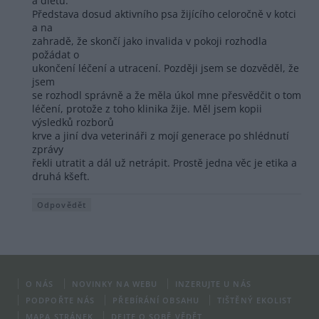
a dietu.
Představa dosud aktivního psa žijícího celoročně v kotci
a na
zahradě, že skončí jako invalida v pokoji rozhodla
požádat o
ukončení léčení a utracení. Později jsem se dozvěděl, že
jsem
se rozhodl správně a že měla úkol mne přesvědčit o tom
léčení, protože z toho klinika žije. Měl jsem kopii
výsledků rozborů
krve a jiní dva veterináři z mojí generace po shlédnutí
zprávy
řekli utratit a dál už netrápit. Prostě jedna věc je etika a
druhá kšeft.
Odpovědět
O NÁS
NOVINKY NA WEBU
INZERUJTE U NÁS
PODPOŘTE NÁS
PŘEBÍRÁNÍ OBSAHU
TIŠTĚNÝ EKOLIST
MAPA STRÁNEK
DEJTE O SOBĚ VĚDĚT