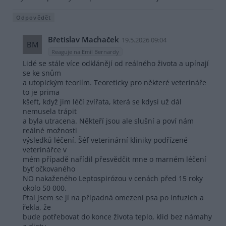
Odpovědět
Břetislav Machaček
19.5.2026 09:04
BM
Reaguje na Emil Bernardy
Lidé se stále více odklánějí od reálného života a upínají
se ke snům
a utopickým teoriím. Teoreticky pro některé veterináře
to je prima
kšeft, když jim léčí zvířata, která se kdysi už dál
nemusela trápit
a byla utracena. Někteří jsou ale slušní a poví nám
reálné možnosti
výsledků léčení. Šéf veterinární kliniky podřízené
veterinářce v
mém případě nařídil přesvědčit mne o marném léčení
byť očkovaného
NO nakaženého Leptospirózou v cenách před 15 roky
okolo 50 000.
Ptal jsem se jí na případná omezení psa po infuzích a
řekla, že
bude potřebovat do konce života teplo, klid bez námahy