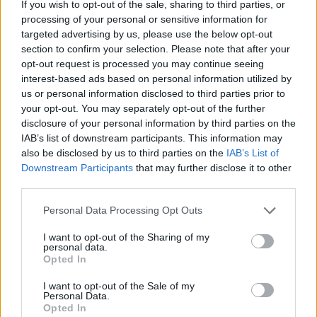
If you wish to opt-out of the sale, sharing to third parties, or
Dále čtěte |
processing of your personal or sensitive information for
targeted advertising by us, please use the below opt-out
section to confirm your selection. Please note that after your
Vědci budou po dobu 12
opt-out request is processed you may continue seeing
měsíců měřit v Brně na 35
místech emise škodlivin
interest-based ads based on personal information utilized by
us or personal information disclosed to third parties prior to
your opt-out. You may separately opt-out of the further
Krajský úřad se musí znovu
disclosure of your personal information by third parties on the
zabývat tramvajovou tratí k
IAB’s list of downstream participants. This information may
novému nádraží v Brně
also be disclosed by us to third parties on the
IAB’s List of
Downstream Participants
that may further disclose it to other
third parties.
Zásoby vody pro Brno loni v
prameništi v Březové setrvale
Personal Data Processing Opt Outs
klesaly
I want to opt-out of the Sharing of my
personal data.
reklama
Opted In
Online diskuse
I want to opt-out of the Sale of my
Personal Data.
Opted In
Redakce Ekolistu vítá čtenářské názory, komentáře a postřehy. Tím,