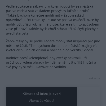
Vedle edukace a zábavy pro kolemjdoucí by se městská
pastva mohla stát základem pro výsev lučních druhů.
"Takže bychom konečně mohli mít v Žabovřeskách
opravdové luční trávníky. Pokud se pastva osvědčí, ovce by
mohly být příští rok na jiné ploše, které se tímto způsobem
zase připraví. Takhle bych chtěl střídat tři až čtyři plochy,"
uvedl starosta.
Žabovřesky by se podle Ledera mohly stát inspirací pro jiné
městské části. "Tím bychom dostali do městské krajiny víc
kvetoucích lučních druhů a obecně biodiverzity," dodal.
Radnice prosí kolemjdoucí, aby ovečky nekrmili. Při
průchodu kolem ohrady by lidé neměli být příliš hluční a
své psy by si měli uvazovat na vodítko.
reklama