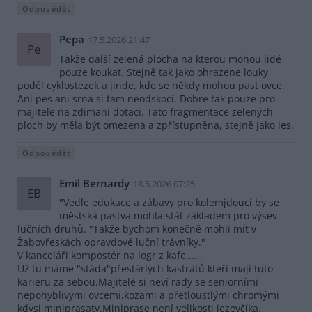
Odpovědět
Pepa
17.5.2026 21:47
Pe
Takže další zelená plocha na kterou mohou lidé
pouze koukat. Stejně tak jako ohrazene louky
podél cyklostezek a jinde, kde se někdy mohou past ovce.
Ani pes ani srna si tam neodskoci. Dobre tak pouze pro
majitele na zdimani dotaci. Tato fragmentace zelených
ploch by měla být omezena a zpřístupněna, stejně jako les.
Odpovědět
Emil Bernardy
18.5.2026 07:25
EB
"Vedle edukace a zábavy pro kolemjdoucí by se
městská pastva mohla stát základem pro výsev
lučních druhů. "Takže bychom konečně mohli mít v
Žabovřeskách opravdové luční trávníky."
V kanceláři kompostér na logr z kafe......
Už tu máme "stáda"přestárlých kastrátů kteří mají tuto
karieru za sebou.Majitelé si neví rady se seniorními
nepohyblivými ovcemi,kozami a přetloustlými chromými
kdysi miniprasaty.Miniprase není velikosti jezevčíka.