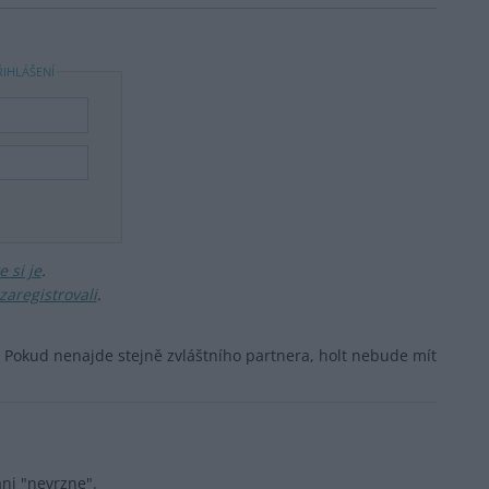
ŘIHLÁŠENÍ
 si je
.
zaregistrovali
.
í. Pokud nenajde stejně zvláštního partnera, holt nebude mít
ani "nevrzne".