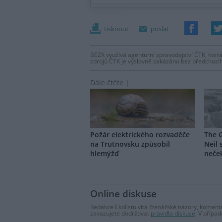
tisknout
poslat
BEZK využívá agenturní zpravodajství ČTK, která
zdrojů ČTK je výslovně zakázáno bez předchozí
Dále čtěte |
Požár elektrického rozvaděče
The 
na Trutnovsku způsobil
Neil 
hlemýžď
neče
Online diskuse
Redakce Ekolistu vítá čtenářské názory, komentá
zavazujete dodržovat
pravidla diskuse
. V přípa