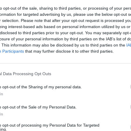
pro děti. "Kdysi dávno, už ani nevím kde, jsem to četl
to opt-out of the sale, sharing to third parties, or processing of your per
rarita. Právě proto jsem to dával dětem jako takovou až
formation for targeted advertising by us, please use the below opt-out s
i se tento úkol podle něj neúspěšně snažily splnit
r selection. Please note that after your opt-out request is processed y
ě jsem nečekal, že se to někdy někomu povede," dodal.
eing interest-based ads based on personal information utilized by us or
disclosed to third parties prior to your opt-out. You may separately opt-
aritní keřovka rozmnožovat, je podle něj ale zatím nulová.
losure of your personal information by third parties on the IAB’s list of
otočivý, protože mají i orgány uvnitř zrcadlově obrácené. A
. This information may also be disclosed by us to third parties on the
IA
 páření potřeboval najít parťáka," uvedl lektor.
Participants
that may further disclose it to other third parties.
rody, David ale zároveň oslovil některé renomované
dní muzeum už projevilo zájem, ale dokud bude živý, tak
l Data Processing Opt Outs
 programech nebo se možná ozve nějaká zoologická
o opt-out of the Sharing of my personal data.
případ. V irském hrabství
Donegal
se před více než
In
0 levotočivých páskovek hajních. Z posledních let je
o opt-out of the Sale of my Personal Data.
Jeremyho, který uhynul před devíti lety v Británii. Ve své
In
ritou, když se vědci odmítli smířit s jeho nedobrovolnou
sti mu hledali partnery. Našli mu dva potenciální, kteří
to opt-out of processing my Personal Data for Targeted
mu. Ale nakonec se do tohoto milostného trojúhelníku
ing.