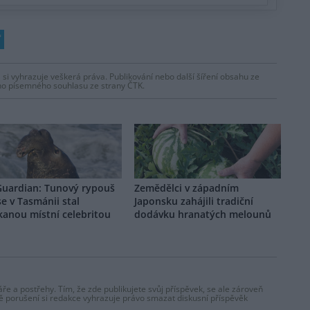
 si vyhrazuje veškerá práva. Publikování nebo další šíření obsahu ze
ho písemného souhlasu ze strany ČTK.
Guardian: Tunový rypouš
Zemědělci v západním
se v Tasmánii stal
Japonsku zahájili tradiční
kanou místní celebritou
dodávku hranatých melounů
ře a postřehy. Tím, že zde publikujete svůj příspěvek, se ale zároveň
dě porušení si redakce vyhrazuje právo smazat diskusní příspěvěk