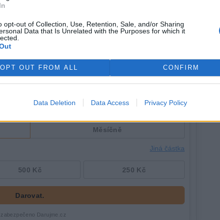
In
potomků – všichni byli pravotočiví.
o opt-out of Collection, Use, Retention, Sale, and/or Sharing
ersonal Data that Is Unrelated with the Purposes for which it
lected.
Out
OPT OUT FROM ALL
CONFIRM
Data Deletion
Data Access
Privacy Policy