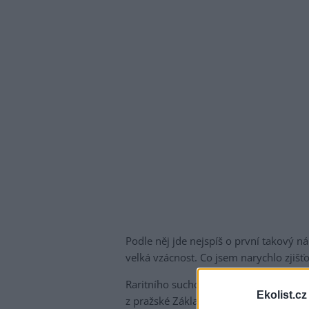
Podle něj jde nejspíš o první takový n
velká vzácnost. Co jsem narychlo zjišťov
Raritního suchozemského plže, nejspíš
Ekolist.cz
z pražské Základní školy Masarykova. V