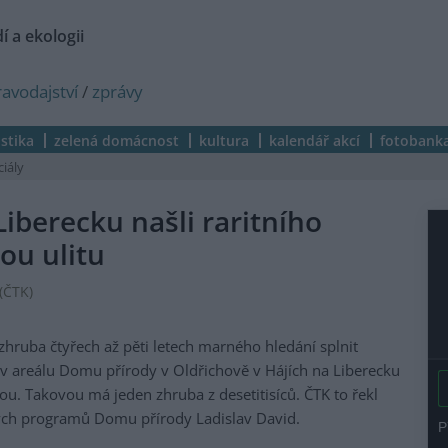
í a ekologii
ravodajství
/
zprávy
istika
zelená domácnost
kultura
kalendář akcí
fotobank
ciály
iberecku našli raritního
ou ulitu
(
ČTK
)
zhruba čtyřech až pěti letech marného hledání splnit
e v areálu Domu přírody v Oldřichově v Hájích na Liberecku
tou. Takovou má jeden zhruba z desetitisíců. ČTK to řekl
ých programů Domu přírody Ladislav David.