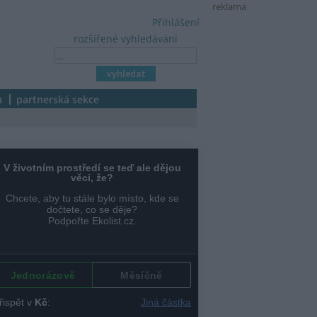
reklama
Přihlášení
rozšířené vyhledávání
a
partnerská sekce