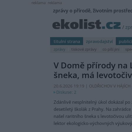
reklama
reklama
zprávy o přírodě, životním prostřed
/
zp
titulní strana
zpravodajství
public
zprávy
tiskové zprávy
co píší jiní
spe
V Domě přírody na L
šneka, má levotočiv
20.6.2026 19:19 | OLDŘICHOV V HÁJÍCH 
Diskuse: 2
Zdánlivě nesplnitelný úkol dokázal po 
desetiletý školák z Prahy. Na zahrádc
našel raritního šneka s levotočivou uli
lektor ekologicko-výchovných výukov