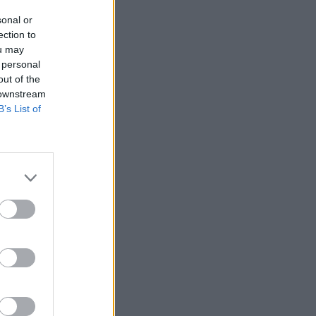
sonal or
ection to
ou may
 personal
out of the
 downstream
B’s List of