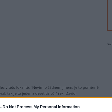
rek
ález v této lokalitě. "Nevím o žádném jiném. Je to poměrně
al, tak je to jeden z desetitisíců," řekl David.
e keřovku plavou, našel před týdnem desetiletý Jan Kabát
 -
Do Not Process My Personal Information
 Oldřichově byl na škole v přírodě a hledání šneka s