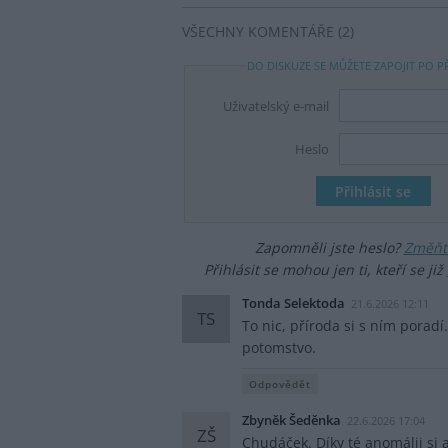
VŠECHNY KOMENTÁŘE (2)
DO DISKUZE SE MŮŽETE ZAPOJIT PO P
Uživatelský e-mail
Heslo
Zapomněli jste heslo?
Změňte
Přihlásit se mohou jen ti, kteří se již
Tonda Selektoda
21.6.2026 12:11
TS
To nic, příroda si s ním porad
potomstvo.
Odpovědět
Zbyněk Šeděnka
22.6.2026 17:04
ZŠ
Chudáček. Díky té anomálii si 