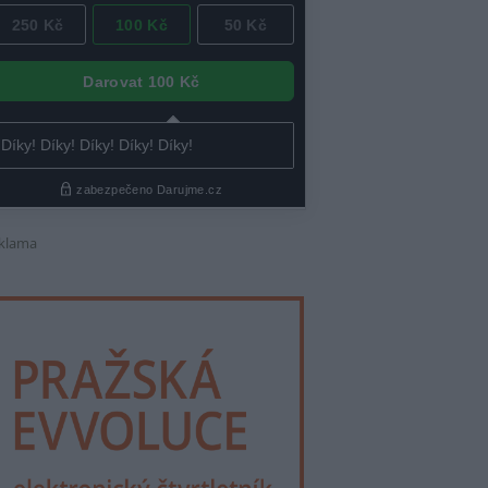
klama