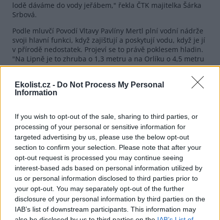
lodě dáváme do vody jeřábem," řekla ČTK majitelka Šárka
Srbová.
Podle mluvčí Povodí Vltavy Pavlíny Mertl plní vodní nádrže
svoji hlavní funkci, když zajišťují a poskytují vodu, když je jí
v přírodě nedostatek. Projeví se to právě poklesem hladin.
"Na Lipně je to zhruba o 1,3 metru a na Orlíku o 4,5 metru
oproti obvyklé letní úrovni, tedy hladině, kde by byla voda
za předpokladu normální hydrologické situace. Hladiny
Ekolist.cz -
Do Not Process My Personal
vody, které jsou nyní na Lipně a Orlíku, se v loňském roce
Information
také vyskytly, bylo tomu však později než nyní," řekla ČTK
Mertl.
If you wish to opt-out of the sale, sharing to third parties, or
Hladina Lipna je letos druhá nejnižší za 20 let, níže klesla v
processing of your personal or sensitive information for
roce 2014, kdy bylo vody jen o dva centimetry méně.
targeted advertising by us, please use the below opt-out
"Plavba na Lipně i při současném stavu hladiny funguje
section to confirm your selection. Please note that after your
bez zásadního omezení. Nemáme hlášeny žádné
opt-out request is processed you may continue seeing
významně zhoršené stavy na přístavištích," uvedla Mertl.
Na Orlíku je plavba místy omezena. Ve vodárenských
interest-based ads based on personal information utilized by
nádržích je zásoba vody dostatečná a odběry pitné vody
us or personal information disclosed to third parties prior to
jsou zajištěny. Římov, který je hlavní zásobárnou pitné
your opt-out. You may separately opt-out of the further
vody pro Jihočeský kraj, je naplněn z 81 procent a Husinec,
disclosure of your personal information by third parties on the
který je záložním zdrojem pitné vody pro Prachaticko, je
IAB’s list of downstream participants. This information may
plný ze 72 procent.
also be disclosed by us to third parties on the
IAB’s List of