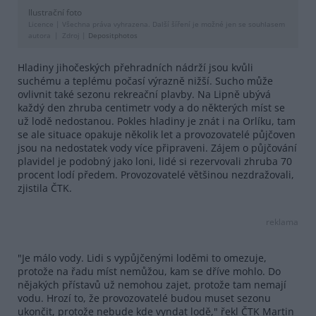
Ilustrační foto
Licence |
Všechna práva vyhrazena. Další šíření je možné jen se souhlasem
autora
Zdroj |
Depositphotos
Hladiny jihočeských přehradních nádrží jsou kvůli
suchému a teplému počasí výrazně nižší. Sucho může
ovlivnit také sezonu rekreační plavby. Na Lipně ubývá
každý den zhruba centimetr vody a do některých míst se
už lodě nedostanou. Pokles hladiny je znát i na Orlíku, tam
se ale situace opakuje několik let a provozovatelé půjčoven
jsou na nedostatek vody více připraveni. Zájem o půjčování
plavidel je podobný jako loni, lidé si rezervovali zhruba 70
procent lodí předem. Provozovatelé většinou nezdražovali,
zjistila ČTK.
reklama
"Je málo vody. Lidi s vypůjčenými loděmi to omezuje,
protože na řadu míst nemůžou, kam se dříve mohlo. Do
nějakých přístavů už nemohou zajet, protože tam nemají
vodu. Hrozí to, že provozovatelé budou muset sezonu
ukončit, protože nebude kde vyndat lodě," řekl ČTK Martin