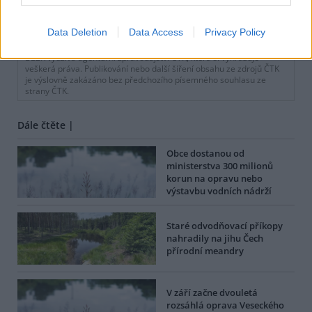
tisknout
poslat
Data Deletion
Data Access
Privacy Policy
BEZK využívá agenturní zpravodajství ČTK, která si vyhrazuje
veškerá práva. Publikování nebo další šíření obsahu ze zdrojů ČTK
je výslovně zakázáno bez předchozího písemného souhlasu ze
strany ČTK.
Dále čtěte |
Obce dostanou od
ministerstva 300 milionů
korun na opravu nebo
výstavbu vodních nádrží
Staré odvodňovací příkopy
nahradily na jihu Čech
přírodní meandry
V září začne dvouletá
rozsáhlá oprava Veseckého