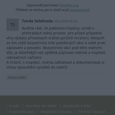
Zapomněli jste heslo?
Změňte si je
.
Přihlásit se mohou jen ti, kteří se již
zaregistrovali
.
Tonda Selektoda
28.6.2026 09:30
TS
Buďme rádi, že poklesem hladiny, vznikl v
přehradách volný prostor, pro přijetí případné
vlny výskytu přívalových srážek (průtrží mračen). Alespoň
se tím zvýší bezpečnost níže položených obcí a sídel proti
záplavám a povodni. Bezpečnost obcí pod těmi vodními
díly, je důležitější než výdělek půjčoven lodiček a majitelů
rekreačních zařízení.
A hrázní, s inspekcí, mohou odhalovat a dokumentovat si
místa vypouštění splašků do nádrží.
Odpovědět
O NÁS
NOVINKY NA WEBU
INZERUJTE U NÁS
PODPOŘTE NÁS
PŘEBÍRÁNÍ OBSAHU
TIŠTĚNÝ EKOLIST