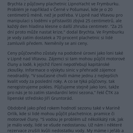
Brychta z půjčovny plachetnic LipnoYacht ve Frymburku.
Problém je například v Černé v Pošumaví, kde je o 20
centimetrů méně, než je potřeba. V Lipně nad Vltavou pro
manipulaci s loděmi v přístavišti zbývá 25 centimetrů, ale
každý den hladina klesne o další zhruba centimetr. “Za 25
dní proto může nastat krize," dodal Brychta. Ve Frymburku
je vody zatím dostatek a 70 procent plachetnic si lidé
zamluvili předem. Neměnily se ani ceny.
Ceny půjčovného zůstaly na podobné úrovni jako loni také
v Lipně nad Vltavou. Zájemci si tam mohou půjčit motorové
čluny a lodě, k jejichž řízení nepotřebují kapitánské
zkoušky. Informace o výskytu sinic v přehradě zájemce
neodradily. "V současné chvíli máme jednu z nejlepších
kvalit vody za poslední roky. A co se týká půjčovny, tak
neregistrujeme pokles. Půjčujeme stejně jako loni, takže
pro nás je to zatím standardní letní sezona,” řekl ČTK za
lipenské středisko Jiří Gruntorád.
Obdobně jako před rokem hodnotí sezonu také v Marině
Orlík, kde si lidé mohou půjčit plachetnice, pramice či
motorové čluny. "S vodou je problém už několikátý rok. Jak
je málo vody, lidé se všude nedostanou. Už nám i některé
rezervace zrušili kvůli nedostatku vody. My máme i jeřáb a