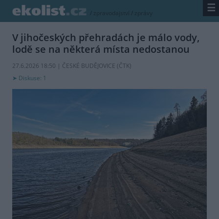
☰
/
zpravodajství
/
zprávy
V jihočeských přehradách je málo vody,
lodě se na některá místa nedostanou
27.6.2026 18:50 | ČESKÉ BUDĚJOVICE (
ČTK
)
Diskuse: 1