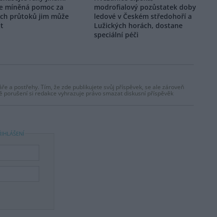
e míněná pomoc za
modrofialový pozůstatek doby
ých průtoků jim může
ledové v Českém středohoří a
it
Lužických horách, dostane
speciální péči
ře a postřehy. Tím, že zde publikujete svůj příspěvek, se ale zároveň
dě porušení si redakce vyhrazuje právo smazat diskusní příspěvěk
ŘIHLÁŠENÍ