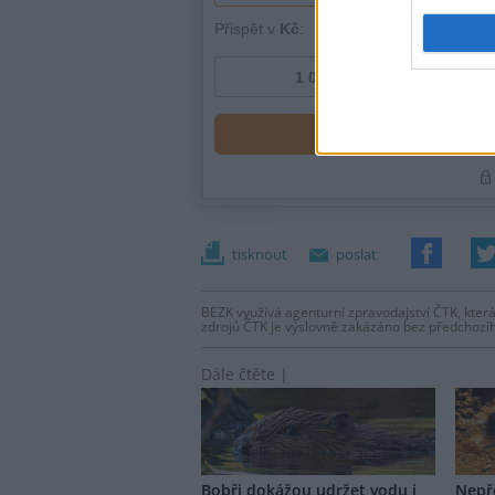
tisknout
poslat
BEZK využívá agenturní zpravodajství ČTK, která
zdrojů ČTK je výslovně zakázáno bez předchozí
Dále čtěte |
Bobři dokážou udržet vodu i
Nepře