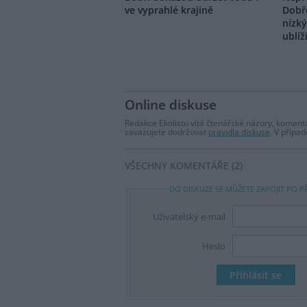
ve vyprahlé krajině
Dobř
nízk
ublíž
Online diskuse
Redakce Ekolistu vítá čtenářské názory, komentá
zavazujete dodržovat
pravidla diskuse
. V přípa
VŠECHNY KOMENTÁŘE (2)
DO DISKUZE SE MŮŽETE ZAPOJIT PO P
Uživatelský e-mail
Heslo