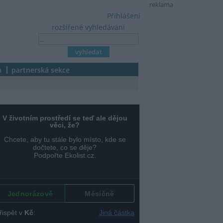
reklama
Přihlášení
rozšířené vyhledávání
a
partnerská sekce