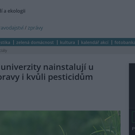
í a ekologii
ravodajství
/
zprávy
istika
zelená domácnost
kultura
kalendář akcí
fotobank
ciály
univerzity nainstalují u
ravy i kvůli pesticidům