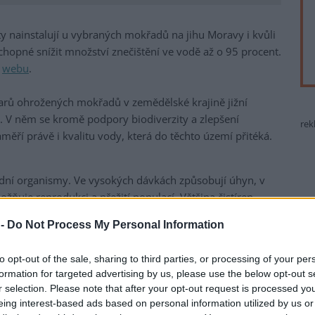
y nainstalují u vybraných mokřadů na jihu Moravy i kvůli
schopné snížit množství znečištění ve vodě až o 95 procent.
m
webu
.
arů ohrožených mokřadů v zemědělské krajině jižní
s. V něm se kromě podpory biodiverzity a zlepšení
rek
ří právě i kvalitu vody, která do těchto území přitéká.
odní organismy. Ve vysokých dávkách způsobují úhyn, v
žňuje reprodukci a přežití populací. Většina čistíren
y odstranit. Instalací biofiltrů můžeme výrazně omezit
 -
Do Not Process My Personal Information
ch území," uvedla vedoucí projektu z Přírodovědecké
Kotasová Adámková.
to opt-out of the sale, sharing to third parties, or processing of your per
formation for targeted advertising by us, please use the below opt-out s
lit s bodovým zdrojem znečištění instalujeme biofiltry, ve
r selection. Please note that after your opt-out request is processed y
ubstrátem. Filtraci zajišťují bakterie a fyzikální
eing interest-based ads based on personal information utilized by us or
 snížit množství dusičnanů a fosforečnanů ze zemědělského