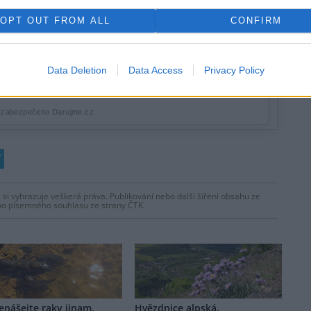
OPT OUT FROM ALL
CONFIRM
Data Deletion
Data Access
Privacy Policy
 si vyhrazuje veškerá práva. Publikování nebo další šíření obsahu ze
ho písemného souhlasu ze strany ČTK.
nášejte raky jinam.
Hvězdnice alpská,