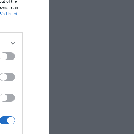
out of the
 downstream
B’s List of