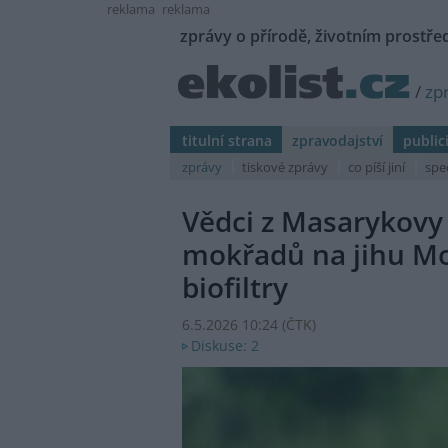
reklama
reklama
zprávy o přírodě, životním prostřed
/
zp
titulní strana
zpravodajství
public
zprávy
tiskové zprávy
co píší jiní
spe
Vědci z Masarykovy 
mokřadů na jihu Mo
biofiltry
6.5.2026 10:24 (
ČTK
)
Diskuse: 2