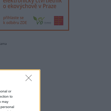
lama
sonal or
ection to
ou may
 personal