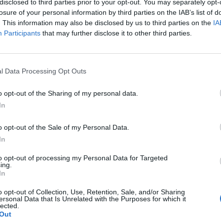
disclosed to third parties prior to your opt-out. You may separately opt-
 procent a obsah pesticidů o 70 až 90 procent," uvedl
losure of your personal information by third parties on the IAB’s list of
o ústavu monitoringu a ochrany půdy, který je partnerem
. This information may also be disclosed by us to third parties on the
IA
Participants
that may further disclose it to other third parties.
jí hladinu podzemní vody, přítoky a kvalitu vody a
e podle nich uplatní vytvoření ochranné zatravněné zóny
l Data Processing Opt Outs
a chráněným mokřadem.
. Rozpočet činí 4,74 milionu eur (asi 116 mil. Kč).
o opt-out of the Sharing of my personal data.
In
o opt-out of the Sale of my Personal Data.
In
to opt-out of processing my Personal Data for Targeted
ing.
In
o opt-out of Collection, Use, Retention, Sale, and/or Sharing
ersonal Data that Is Unrelated with the Purposes for which it
lected.
Out