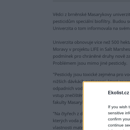
Vědci z brněnské Masarykovy univerzit
pesticidům speciální biofiltry. Budou 
Univerzita o tom informovala na své
Univerzita obnovuje více než 500 hekt
Moravy v projektu LIFE in Salt Marshe
podmínek pro chráněné druhy nově zamě
Problémem jsou mimo jiné pesticidy.
"Pesticidy jsou toxické zejména pro v
nižších dávkách poškození, které znemo
odpadních vod dnes nedokáže tyto látk
Ekolist.cz
vstup znečištění do cenných chráněný
fakulty Masarykovy univerzity Marie 
If you wish 
sensitive in
"Na čtyřech z deseti projektových loka
confirm you
kterých voda pomalu protéká filtračním s
continue se
vlastnosti materiálu. Biofiltry mohou