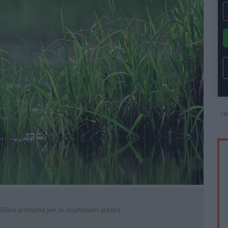
re
šíření je možné jen se souhlasem autora