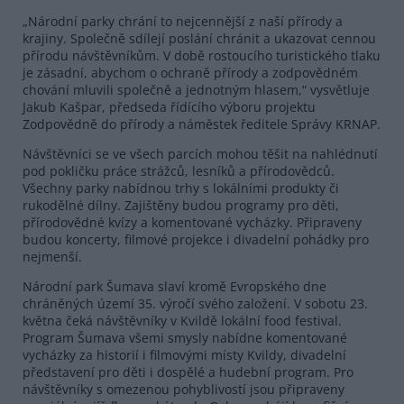
„Národní parky chrání to nejcennější z naší přírody a
krajiny. Společně sdílejí poslání chránit a ukazovat cennou
přírodu návštěvníkům. V době rostoucího turistického tlaku
je zásadní, abychom o ochraně přírody a zodpovědném
chování mluvili společně a jednotným hlasem,“ vysvětluje
Jakub Kašpar, předseda řídícího výboru projektu
Zodpovědně do přírody a náměstek ředitele Správy KRNAP.
Návštěvníci se ve všech parcích mohou těšit na nahlédnutí
pod pokličku práce strážců, lesníků a přírodovědců.
Všechny parky nabídnou trhy s lokálními produkty či
rukodělné dílny. Zajištěny budou programy pro děti,
přírodovědné kvízy a komentované vycházky. Připraveny
budou koncerty, filmové projekce i divadelní pohádky pro
nejmenší.
Národní park Šumava slaví kromě Evropského dne
chráněných území 35. výročí svého založení. V sobotu 23.
května čeká návštěvníky v Kvildě lokální food festival.
Program Šumava všemi smysly nabídne komentované
vycházky za historií i filmovými místy Kvildy, divadelní
představení pro děti i dospělé a hudební program. Pro
návštěvníky s omezenou pohyblivostí jsou připraveny