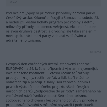
KRNAP
Pod heslem „Spojeni přírodou“ připravily národní parky
České Švýcarsko, Krkonoše, Podyjí a Šumava na sobotu 23.
a neděli 24. května bohatý program pro rodiny s dětmi,
milovníky přírody i odbornou veřejnost. Akce není pouze
oslavou druhové pestrosti a divočiny, ale také zahájením
nové spolupráce mezi parky v oblasti vzdělávání a
udržitelného turismu.
reklama
Evropský den chráněných území, stanovený Federací
EUROPARC na 24. května, připomíná význam nejcennějších
lokalit našeho kontinentu. Letošní ročník zdůrazňuje
propojení krajiny, rostlin, zvířat, a lidí, kteří v těchto
oblastech žijí a pracují. Oslavy jsou zároveň jedním z
prvních výstupů společného projektu všech českých
národních parků „Zodpovědně do přírody“, zaměřeného na
vzdělávání návštěvníků v oblasti šetrného turismu,
zodpovědného chování i bezpečného pohybu v přírodě a
prohlubování vztahů s místními obyvateli i podnikateli.