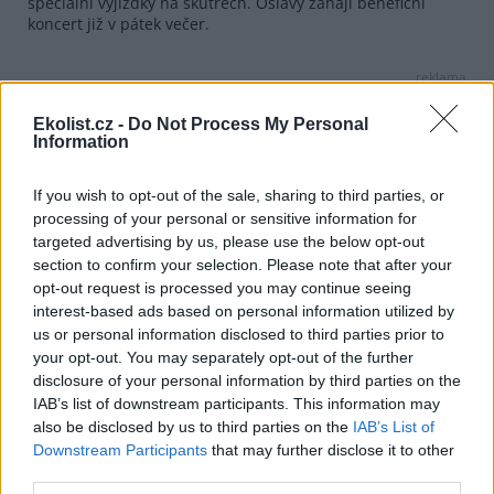
speciální vyjížďky na skútrech. Oslavy zahájí benefiční
koncert již v pátek večer.
reklama
V Národním parku České Švýcarsko se v sobotu 23. května
Ekolist.cz -
Do Not Process My Personal
promění Plšíkova zahrada v Krásné Lípě v interaktivní areál
Information
pro rodiny s dětmi. Zaměstnanci parku představí moderní
techniku včetně dronů, hasičského vybavení či práce
lesnické školy. K vidění budou ukázky dravců a připravena
If you wish to opt-out of the sale, sharing to third parties, or
jsou i speciální stanoviště, kde si návštěvníci budou moci
processing of your personal or sensitive information for
vyzkoušet život s hendikepem a překonávání každodenních
targeted advertising by us, please use the below opt-out
bariér. Atmosféru doplní regionální výrobci a tvůrčí dílny.
section to confirm your selection. Please note that after your
opt-out request is processed you may continue seeing
V Národním parku Podyjí, který letos slaví své 35.
interest-based ads based on personal information utilized by
narozeniny, proběhnou oslavy v sobotu 23. května v okolí
us or personal information disclosed to third parties prior to
návštěvnického střediska v Čížově, kde budou připravena
soutěžní stanoviště i prezentace lektorů environmentální
your opt-out. You may separately opt-out of the further
výchovy. Návštěvníci se mohou těšit také na tvořivé dílny,
disclosure of your personal information by third parties on the
kulturní vystoupení, hravý kvíz o Podyjí i krátké
IAB’s list of downstream participants. This information may
komentované vycházky do okolí.
also be disclosed by us to third parties on the
IAB’s List of
Downstream Participants
that may further disclose it to other
Hlavní oslavy v Krkonoších proběhnou v neděli 24. května a
third parties.
zapojí se do nich muzea i místní podnikatelé napříč celým