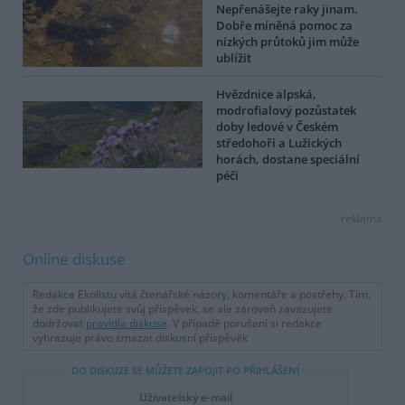
Nepřenášejte raky jinam.
Dobře míněná pomoc za
nízkých průtoků jim může
ublížit
Hvězdnice alpská,
modrofialový pozůstatek
doby ledové v Českém
středohoří a Lužických
horách, dostane speciální
péči
reklama
Online diskuse
Redakce Ekolistu vítá čtenářské názory, komentáře a postřehy. Tím,
že zde publikujete svůj příspěvek, se ale zároveň zavazujete
dodržovat
pravidla diskuse
. V případě porušení si redakce
vyhrazuje právo smazat diskusní příspěvěk
DO DISKUZE SE MŮŽETE ZAPOJIT PO PŘIHLÁŠENÍ
Uživatelský e-mail