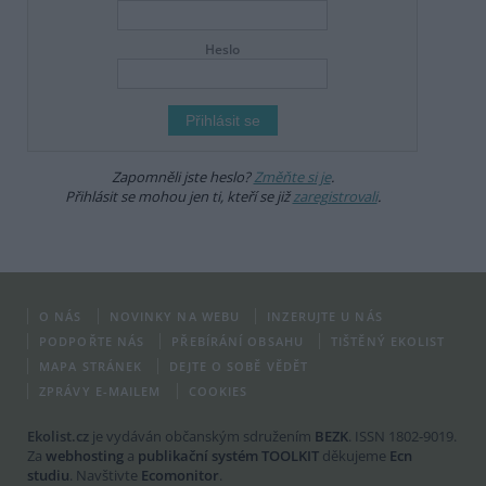
Heslo
Zapomněli jste heslo?
Změňte si je
.
Přihlásit se mohou jen ti, kteří se již
zaregistrovali
.
O NÁS
NOVINKY NA WEBU
INZERUJTE U NÁS
PODPOŘTE NÁS
PŘEBÍRÁNÍ OBSAHU
TIŠTĚNÝ EKOLIST
MAPA STRÁNEK
DEJTE O SOBĚ VĚDĚT
ZPRÁVY E-MAILEM
COOKIES
Ekolist.cz
je vydáván občanským sdružením
BEZK
. ISSN 1802-9019.
Za
webhosting
a
publikační systém TOOLKIT
děkujeme
Ecn
studiu
. Navštivte
Ecomonitor
.