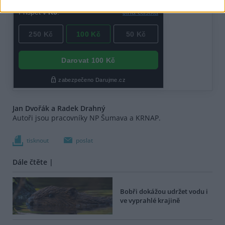
Jan Dvořák a Radek Drahný
Autoři jsou pracovníky NP Šumava a KRNAP.
tisknout
poslat
Dále čtěte |
Bobři dokážou udržet vodu i
ve vyprahlé krajině