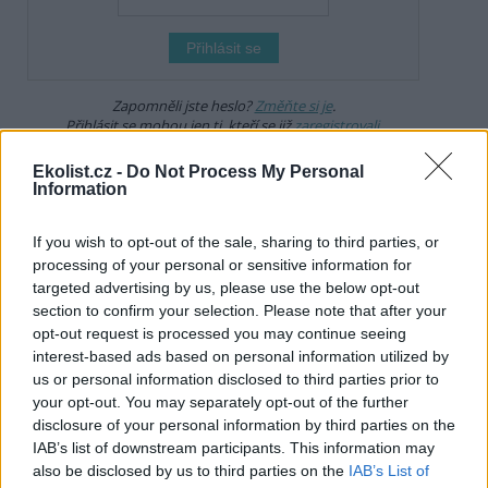
Zapomněli jste heslo?
Změňte si je
.
Přihlásit se mohou jen ti, kteří se již
zaregistrovali
.
Lukáš Kašpárek
Ekolist.cz -
Do Not Process My Personal
14.5.2020 08:15
LK
Information
To je ale banda hajzlů na tom MZe! Pěkně to tu
vedeme... jen co je pravda....
If you wish to opt-out of the sale, sharing to third parties, or
MZe má jasné zadání:
processing of your personal or sensitive information for
targeted advertising by us, please use the below opt-out
My (zemědělci) se přizpůsobovat nebudeme... nám se to
section to confirm your selection. Please note that after your
líbí jak to je.... postavíme přehrady a zbytek nás
opt-out request is processed you may continue seeing
nezajímá.... betonáři musí být spokojení a musí mít hodně
interest-based ads based on personal information utilized by
peněz....
us or personal information disclosed to third parties prior to
your opt-out. You may separately opt-out of the further
Komunismus 2.0 v praxi.........
disclosure of your personal information by third parties on the
IAB’s list of downstream participants. This information may
also be disclosed by us to third parties on the
IAB’s List of
Odpovědět