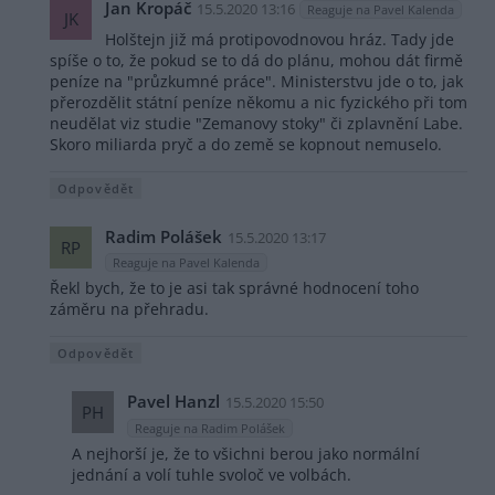
Jan Kropáč
15.5.2020 13:16
Reaguje na Pavel Kalenda
JK
Holštejn již má protipovodnovou hráz. Tady jde
spíše o to, že pokud se to dá do plánu, mohou dát firmě
peníze na "průzkumné práce". Ministerstvu jde o to, jak
přerozdělit státní peníze někomu a nic fyzického při tom
neudělat viz studie "Zemanovy stoky" či zplavnění Labe.
Skoro miliarda pryč a do země se kopnout nemuselo.
Odpovědět
Radim Polášek
15.5.2020 13:17
RP
Reaguje na Pavel Kalenda
Řekl bych, že to je asi tak správné hodnocení toho
záměru na přehradu.
Odpovědět
Pavel Hanzl
15.5.2020 15:50
PH
Reaguje na Radim Polášek
A nejhorší je, že to všichni berou jako normální
jednání a volí tuhle svoloč ve volbách.