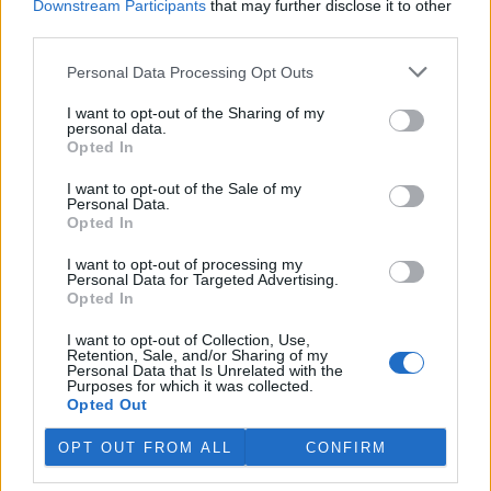
Downstream Participants
that may further disclose it to other
third parties.
Pavel Hanzl
14.5.2020 08:32
PH
Reaguje na Lukáš Kašpárek
Personal Data Processing Opt Outs
Stavět přehradu v Holštejně je úplná blbost, to
použitelné údolí Bílé vody je nádherný kousek chráněné
I want to opt-out of the Sharing of my
přírody, na Baldovec je to asi 2 km a v úzkém prostoru
personal data.
by se stejně nic moc vody nenadrželo.
Opted In
A prohlásit za obecní souhlas to, že zástupce na jednání
neprotestoval je přece normální podvod, musí to přece
I want to opt-out of the Sale of my
Personal Data.
projednat zastupitelstvo a písemně to odsouhlasit.
Opted In
To je tím, že vláda běžně lže a podvádí, tak i ouředníci
se chovají jako dobytek. Ať mi někdo ještě vykládá, že
I want to opt-out of processing my
žijeme v demokracii. V normální zemi by příslušný
Personal Data for Targeted Advertising.
ouřada na hodinu letěl.
Opted In
Odpovědět
I want to opt-out of Collection, Use,
Retention, Sale, and/or Sharing of my
Personal Data that Is Unrelated with the
Jan Šimůnek
14.5.2020 10:40
Purposes for which it was collected.
JŠ
Opted Out
Reaguje na Pavel Hanzl
Nicméně úplně stejně rozhoduje EU a úplně stejně
OPT OUT FROM ALL
CONFIRM
bylo rozhodnuto i o Green Dealu, i třeba o zákazu
žárovek. Takže ekologové dostávají jen svou vlastní