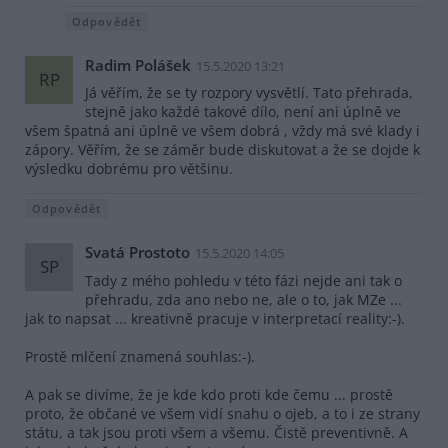
Odpovědět
Radim Polášek
15.5.2020 13:21
RP
Já věřím, že se ty rozpory vysvětlí. Tato přehrada,
stejně jako každé takové dílo, není ani úplně ve
všem špatná ani úplně ve všem dobrá , vždy má své klady i
zápory. Věřím, že se záměr bude diskutovat a že se dojde k
výsledku dobrému pro většinu.
Odpovědět
Svatá Prostoto
15.5.2020 14:05
SP
Tady z mého pohledu v této fázi nejde ani tak o
přehradu, zda ano nebo ne, ale o to, jak MZe ...
jak to napsat ... kreativně pracuje v interpretací reality:-).
Prostě mlčení znamená souhlas:-).
A pak se divíme, že je kde kdo proti kde čemu ... prostě
proto, že občané ve všem vidí snahu o ojeb, a to i ze strany
státu, a tak jsou proti všem a všemu. Čistě preventivně. A