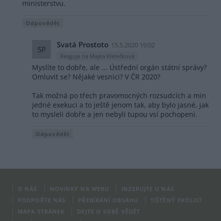
ministerstvu.
Odpovědět
Svatá Prostoto
15.5.2020 19:02
SP
Reaguje na Majka Kletečková
Myslíte to dobře, ale ... Ústřední orgán státní správy?
Omluvit se? Nějaké vesnici? V ČR 2020?
Tak možná po třech pravomocných rozsudcích a min
jedné exekuci a to ještě jenom tak, aby bylo jasné, jak
to mysleli dobře a jen nebyli tupou vsí pochopeni.
Odpovědět
O NÁS
NOVINKY NA WEBU
INZERUJTE U NÁS
PODPOŘTE NÁS
PŘEBÍRÁNÍ OBSAHU
TIŠTĚNÝ EKOLIST
MAPA STRÁNEK
DEJTE O SOBĚ VĚDĚT