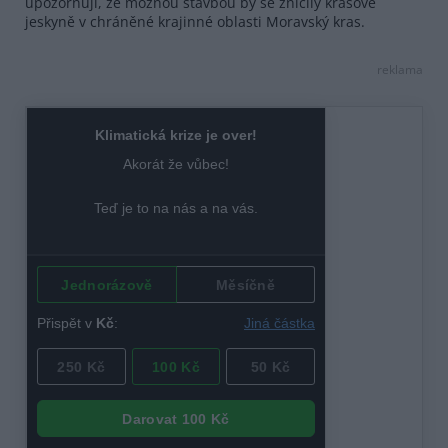
upozorňují, že možnou stavbou by se zničily krasové
jeskyně v chráněné krajinné oblasti Moravský kras.
reklama