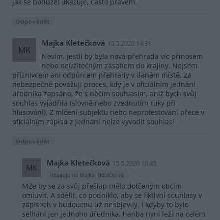
jak se bohužel ukazuje, často právem.
Odpovědět
Majka Kletečková
15.5.2020 14:31
MK
Nevím, jestli by byla nová přehrada víc přínosem
nebo neužitečným zásahem do krajiny. Nejsem
příznivcem ani odpůrcem přehrady v daném místě. Za
nebezpečné považuji proces, kdy je v oficiálním jednání
úředníka zapsáno, že s něčím souhlasím, aniž bych svůj
souhlas vyjádřila (slovně nebo zvednutím ruky při
hlasování). Z mlčení subjektu nebo neprotestování přece v
oficiálním zápisu z jednání nelze vyvodit souhlas!
Odpovědět
Majka Kletečková
15.5.2020 16:43
MK
Reaguje na Majka Kletečková
MZe by se za svůj přešlap mělo dotčeným obcím
omluvit. A sdělit, co podniklo, aby se fiktivní souhlasy v
zápisech v budoucnu už neobjevily. I kdyby to bylo
selhání jen jednoho úředníka, hanba nyní leží na celém