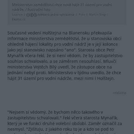
Ministerstvo zemědělství chce nově hájit 31 území pro vodní
nádrže. / Ilustrační foto
Licence |
Některá práva vyhrazena
Foto |
Martin Singr /
Ekolist.cz
Současné vedení Holštejna na Blanensku překvapila
informace ministerstva zemědělství, že u stanoviska obcí
ohledně hájení lokality pro vodní nádrž je v její kolonce
jako její stanovisko napsáno "ano". Starosta obce Petr
Mynařík včera řekl, že si není vědom, že by zastupitelstvo
souhlas schvalovalo, a se záměrem nesouhlasí. Mluvčí
ministerstva Vojtěch Bílý uvedl, že zástupce obce na
jednání nebyl proti. Ministerstvo v týdnu uvedlo, že chce
hájit 31 území pro vodní nádrže, mezi nimi i Holštejn.
reklama
"Nejsem si vědomý, že bychom něco takového v
zastupitelstvu schvalovali," řekl včera starosta Mynařík,
který je ve funkci druhé volební období. Záměr označil za
nesmysl. "Zjišťuju, z jakého roku to je a kdo se pod to