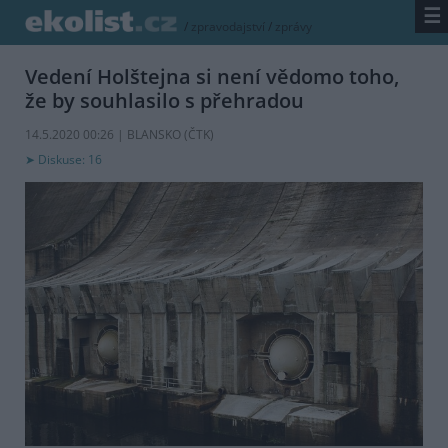
☰
/
zpravodajství
/
zprávy
Vedení Holštejna si není vědomo toho,
že by souhlasilo s přehradou
14.5.2020 00:26 | BLANSKO (
ČTK
)
Diskuse: 16