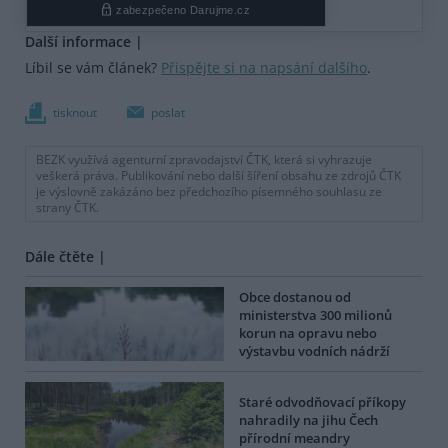
Další informace |
Líbil se vám článek?
Přispějte si na napsání dalšího
.
tisknout
poslat
BEZK využívá agenturní zpravodajství ČTK, která si vyhrazuje
veškerá práva. Publikování nebo další šíření obsahu ze zdrojů ČTK
je výslovně zakázáno bez předchozího písemného souhlasu ze
strany ČTK.
Dále čtěte |
Obce dostanou od
ministerstva 300 milionů
korun na opravu nebo
výstavbu vodních nádrží
Staré odvodňovací příkopy
nahradily na jihu Čech
přírodní meandry