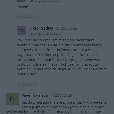
Reaguje na Pavel Hanzl
Přesně tak..
Odpovědět
Viktor Šedivý
19.5.2020 20:35
VŠ
Reaguje na Pavel Hanzl
Pokud se budou realizovat zelená energetická
zvěrstva, budeme zoufale nutně potřebovat každý
špičkový zdroj, každou možnost akumulace.
Argument o "nádherné přírodě" jde dost mimo,
místa vhodná k nadržení vody bývají zároveň velmi
často přírodně zajímavá - bohužel při blackoutu
byste asi neměl moc chuti jet se dívat, jak hezky zurčí
potok v údolí.
Odpovědět
Pavel Kalenda
14.5.2020 21:23
PK
Každá přehrada má své pro a proti. V Moravském
krasu je již jedna obdobná - Jedovnice a je hojně
využívaná k rekreačním účelům a zvyšuje atraktivitu MK.