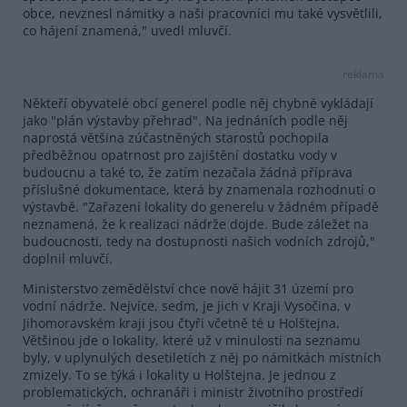
obce, nevznesl námitky a naši pracovníci mu také vysvětlili,
co hájení znamená," uvedl mluvčí.
reklama
Někteří obyvatelé obcí generel podle něj chybně vykládají
jako "plán výstavby přehrad". Na jednáních podle něj
naprostá většina zúčastněných starostů pochopila
předběžnou opatrnost pro zajištění dostatku vody v
budoucnu a také to, že zatím nezačala žádná příprava
příslušné dokumentace, která by znamenala rozhodnutí o
výstavbě. "Zařazení lokality do generelu v žádném případě
neznamená, že k realizaci nádrže dojde. Bude záležet na
budoucnosti, tedy na dostupnosti našich vodních zdrojů,"
doplnil mluvčí.
Ministerstvo zemědělství chce nově hájit 31 území pro
vodní nádrže. Nejvíce, sedm, je jich v Kraji Vysočina, v
Jihomoravském kraji jsou čtyři včetně té u Holštejna.
Většinou jde o lokality, které už v minulosti na seznamu
byly, v uplynulých desetiletích z něj po námitkách místních
zmizely. To se týká i lokality u Holštejna. Je jednou z
problematických, ochranáři i ministr životního prostředí