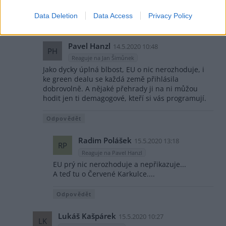
polívčičku.
Data Deletion
Data Access
Privacy Policy
Odpovědět
Pavel Hanzl
14.5.2020 10:48
PH
Reaguje na Jan Šimůnek
Jako dycky úplná blbost, EU o nic nerozhoduje, i
ke green dealu se každá země přihlásila
dobrovolně. A nějaké přehrady ji na ni můžou
hodit jen ti demagogové, kteří si vás programují.
Odpovědět
Radim Polášek
15.5.2020 13:18
RP
Reaguje na Pavel Hanzl
EU prý nic nerozhoduje a nepřikazuje...
A teď tu o Červené Karkulce....
Odpovědět
Lukáš Kašpárek
15.5.2020 10:27
LK