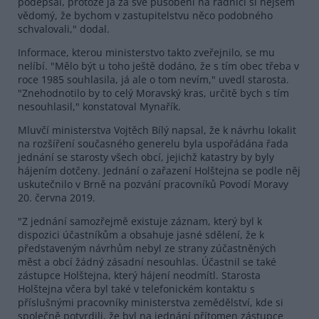
podepsal, protože já za své působení na radnici si nejsem
vědomý, že bychom v zastupitelstvu něco podobného
schvalovali," dodal.
Informace, kterou ministerstvo takto zveřejnilo, se mu
nelíbí. "Mělo být u toho ještě dodáno, že s tím obec třeba v
roce 1985 souhlasila, já ale o tom nevím," uvedl starosta.
"Znehodnotilo by to celý Moravský kras, určitě bych s tím
nesouhlasil," konstatoval Mynařík.
Mluvčí ministerstva Vojtěch Bílý napsal, že k návrhu lokalit
na rozšíření současného generelu byla uspořádána řada
jednání se starosty všech obcí, jejichž katastry by byly
hájením dotčeny. Jednání o zařazení Holštejna se podle něj
uskutečnilo v Brně na pozvání pracovníků Povodí Moravy
20. června 2019.
"Z jednání samozřejmě existuje záznam, který byl k
dispozici účastníkům a obsahuje jasné sdělení, že k
představeným návrhům nebyl ze strany zúčastněných
měst a obcí žádný zásadní nesouhlas. Účastnil se také
zástupce Holštejna, který hájení neodmítl. Starosta
Holštejna včera byl také v telefonickém kontaktu s
příslušnými pracovníky ministerstva zemědělství, kde si
společně potvrdili, že byl na jednání přítomen zástupce