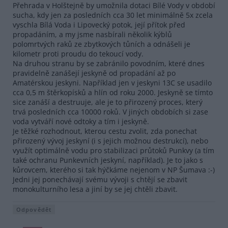
Přehrada v Holštejně by umožnila dotaci Bílé Vody v období
sucha, kdy jen za posledních cca 30 let minimálně 5x zcela
vyschla Bílá Voda i Lipovecký potok, její přítok před
propadáním, a my jsme nasbírali několik kýblů
polomrtvých raků ze zbytkových tůních a odnášeli je
kilometr proti proudu do tekoucí vody.
Na druhou stranu by se zabránilo povodním, které dnes
pravidelně zanášejí jeskyně od propadání až po
Amatérskou jeskyni. Například jen v jeskyni 13C se usadilo
cca 0,5 m štěrkopísků a hlín od roku 2000. Jeskyně se tímto
sice zanáší a destruuje, ale je to přirozený proces, který
trvá posledních cca 10000 roků. V jiných obdobích si zase
voda vytváří nové odtoky a tím i jeskyně.
Je těžké rozhodnout, kterou cestu zvolit, zda ponechat
přirozený vývoj jeskyní (i s jejich možnou destrukcí), nebo
využít optimálně vodu pro stabilizaci průtoků Punkvy (a tím
také ochranu Punkevních jeskyní, například). Je to jako s
kůrovcem, kterého si tak hýčkáme nejenom v NP Šumava :-)
Jedni jej ponechávají svému vývoji s chtějí se zbavit
monokulturního lesa a jiní by se jej chtěli zbavit.
Odpovědět