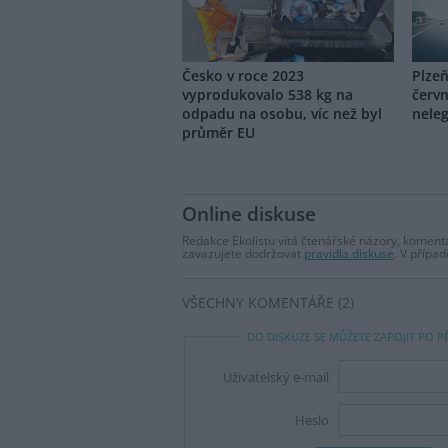
Česko v roce 2023
Plzeň
vyprodukovalo 538 kg na
červn
odpadu na osobu, víc než byl
nele
průměr EU
Online diskuse
Redakce Ekolistu vítá čtenářské názory, komentá
zavazujete dodržovat
pravidla diskuse
. V přípa
VŠECHNY KOMENTÁŘE (2)
DO DISKUZE SE MŮŽETE ZAPOJIT PO P
Uživatelský e-mail
Heslo