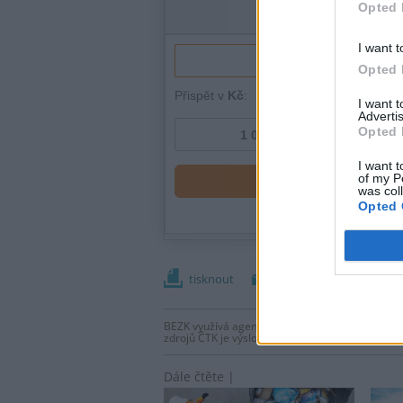
Opted 
I want t
Opted 
I want 
Advertis
Opted 
I want t
of my P
was col
Opted 
tisknout
poslat
BEZK využívá agenturní zpravodajství ČTK, která
zdrojů ČTK je výslovně zakázáno bez předchozí
Dále čtěte |