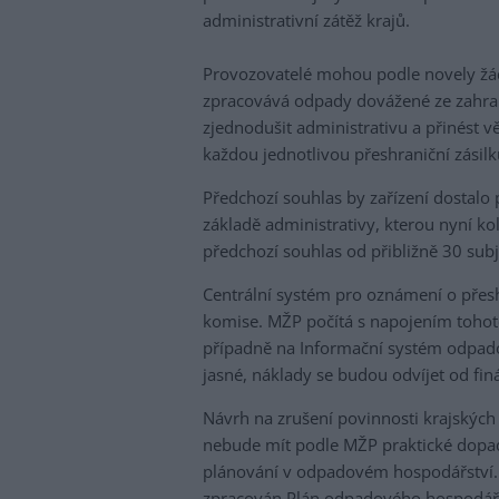
administrativní zátěž krajů.
Provozovatelé mohou podle novely žáda
zpracovává odpady dovážené ze zahrani
zjednodušit administrativu a přinést v
každou jednotlivou přeshraniční zásilku
Předchozí souhlas by zařízení dostalo
základě administrativy, kterou nyní 
předchozí souhlas od přibližně 30 subj
Centrální systém pro oznámení o přes
komise. MŽP počítá s napojením tohoto
případně na Informační systém odpadov
jasné, náklady se budou odvíjet od fi
Návrh na zrušení povinnosti krajskýc
nebude mít podle MŽP praktické dopady
plánování v odpadovém hospodářství. P
zpracován Plán odpadového hospodářs