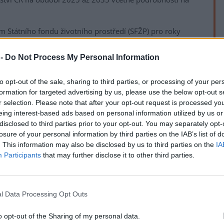
m Státního fondu životního prostředí (SFŽP) pro roky
run na podporu vypracování krajských plánů odpadového
ogramu životního prostředí dostalo 13 projektů
 -
Do Not Process My Personal Information
to opt-out of the sale, sharing to third parties, or processing of your per
se novelou do českého práva převádí, chce omezit přesun
rek
formation for targeted advertising by us, please use the below opt-out s
a životní prostředí do zemí mimo EU. Zajistit má mimo
r selection. Please note that after your opt-out request is processed y
jen tam, kde se s ním bude nakládat způsobem šetrným k
eing interest-based ads based on personal information utilized by us or
 také lépe prosazovat pravidla přeshraniční přepravy a
disclosed to third parties prior to your opt-out. You may separately opt-
u.
losure of your personal information by third parties on the IAB’s list of
. This information may also be disclosed by us to third parties on the
IA
Participants
that may further disclose it to other third parties.
l Data Processing Opt Outs
o opt-out of the Sharing of my personal data.