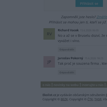
Zapomněli jste heslo?
Změňte
Přihlásit se mohou jen ti, kteří se již
Richard Vacek
15.6.2026 06:05
RV
No a až se v Bruselu dozví, že 
vyvážet i víno.
Odpovědět
Jaroslav Pokorný
15.6.2026 18:23
JP
Tak proč je souzena firma , kt
Odpovědět
o nás
novinky na webu
inzerujte u nás
Ekolist.cz
je vydáván občanským sdružením
Copyright ©
BEZK
. Copyright ©
ČTK
,
TASR
. V