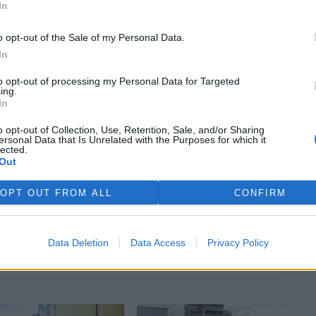
In
o opt-out of the Sale of my Personal Data.
In
to opt-out of processing my Personal Data for Targeted
ing.
In
o opt-out of Collection, Use, Retention, Sale, and/or Sharing
ersonal Data that Is Unrelated with the Purposes for which it
lected.
Out
OPT OUT FROM ALL
CONFIRM
Data Deletion
Data Access
Privacy Policy
 si vyhrazuje veškerá práva. Publikování nebo další šíření obsahu ze
ho písemného souhlasu ze strany ČTK.