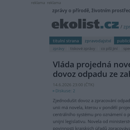
reklama
reklama
zprávy o přírodě, životním prostřed
/
zp
titulní strana
zpravodajství
public
zprávy
tiskové zprávy
co píší jiní
spe
Vláda projedná nove
dovoz odpadu ze za
14.6.2026 23:00 (
ČTK
)
Diskuse: 2
Zjednodušit dovoz a zpracování odpad
unii má novela, kterou v pondělí proj
centrálního systému pro oznámení o 
unijní legislativu. Novela od ministers
povinnosti krajských úřadů zpracováva