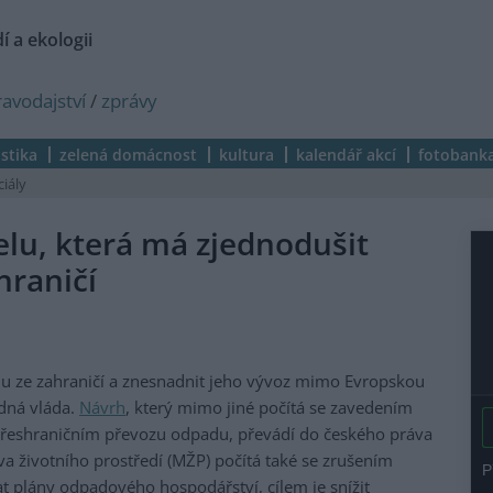
í a ekologii
ravodajství
/
zprávy
istika
zelená domácnost
kultura
kalendář akcí
fotobank
ciály
lu, která má zjednodušit
hraničí
u ze zahraničí a znesnadnit jeho vývoz mimo Evropskou
edná vláda.
Návrh
, který mimo jiné počítá se zavedením
přeshraničním převozu odpadu, převádí do českého práva
tva životního prostředí (MŽP) počítá také se zrušením
t plány odpadového hospodářství, cílem je snížit