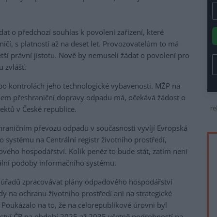
t o předchozí souhlas k povolení zařízení, které
čí, s platností až na deset let. Provozovatelům to má
ětší právní jistotu. Nově by nemuseli žádat o povolení pro
 zvlášť.
 po kontrolách jeho technologické vybavenosti. MŽP na
kolem přeshraniční dopravy odpadu má, očekává žádost o
re
ektů v České republice.
hraničním převozu odpadu v současnosti vyvíjí Evropská
 systému na Centrální registr životního prostředí,
ého hospodářství. Kolik peněz to bude stát, zatím není
nální podoby informačního systému.
h úřadů zpracovávat plány odpadového hospodářství
 na ochranu životního prostředí ani na strategické
oukázalo na to, že na celorepublikové úrovni byl
tví ČR na období 2025 až 2035 včetně podrobností na