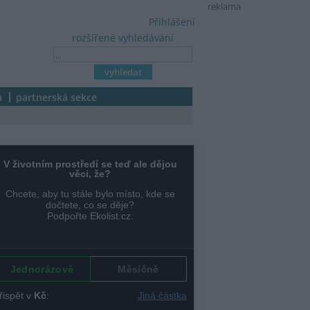
reklama
Přihlášení
rozšířené vyhledávání
a
partnerská sekce