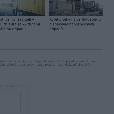
ští celníci zadrželi v
Rybitví čeká na verdikt soudu
u tři auta se 72 tunami
o spalovně nebezpečných
gálního odpadu
odpadů
ře a postřehy. Tím, že zde publikujete svůj příspěvek, se ale zároveň
dě porušení si redakce vyhrazuje právo smazat diskusní příspěvěk
ŘIHLÁŠENÍ