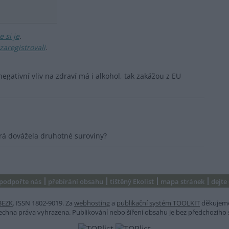
 si je
.
zaregistrovali
.
negativní vliv na zdraví má i alkohol, tak zakážou z EU
erá dovážela druhotné suroviny?
podpořte nás
přebírání obsahu
tištěný Ekolist
mapa stránek
dejte
BEZK
. ISSN 1802-9019. Za
webhosting
a
publikační systém TOOLKIT
děkujem
šechna práva vyhrazena. Publikování nebo šíření obsahu je bez předchozího 