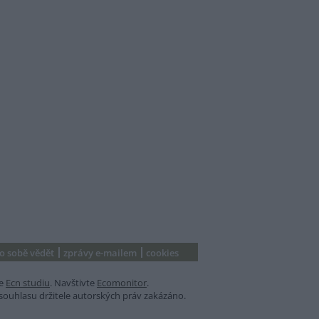
 o sobě vědět
zprávy e-mailem
cookies
e
Ecn studiu
. Navštivte
Ecomonitor
.
souhlasu držitele autorských práv zakázáno.