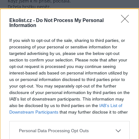
Když jsem k ní přišel, počítala.
Držela hrstku peněz.
V jejích očích jsem čet
nějaký těžký rozpočet.
Ekolist.cz -
Do Not Process My Personal
Information
V podivném studu děla:
– Já jsem k nim dnes ani nepřivoněla.
Člověk už pomalu nemá čas.
If you wish to opt-out of the sale, sharing to third parties, or
processing of your personal or sensitive information for
Hlas se jí nějak třás.
targeted advertising by us, please use the below opt-out
Zněl jak řinčení každodenních želez.
section to confirm your selection. Please note that after your
Vzápětí však se rozesmála:
opt-out request is processed you may continue seeing
– Vám asi záleží na její vůni!
interest-based ads based on personal information utilized by
Chcete ji beztoho jenom dobrat!
us or personal information disclosed to third parties prior to
A její smích
your opt-out. You may separately opt-out of the further
z bělostné řady zubů se zdvih,
disclosure of your personal information by third parties on the
dvojice křídel motýlích,
IAB’s list of downstream participants. This information may
bělostných,
also be disclosed by us to third parties on the
IAB’s List of
na rudé růži usedlých.
Downstream Participants
that may further disclose it to other
third parties.
reklama
Personal Data Processing Opt Outs
reklama