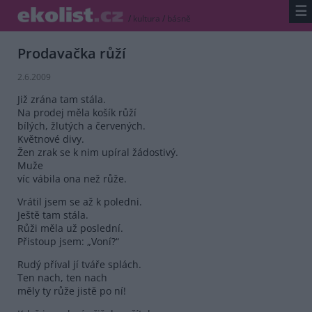
☰
/
kultura
/
básně
Prodavačka růží
2.6.2009
Již zrána tam stála.
Na prodej měla košík růží
bílých, žlutých a červených.
Květnové divy.
Žen zrak se k nim upíral žádostivý.
Muže
víc vábila ona než růže.
Vrátil jsem se až k poledni.
Ještě tam stála.
Růži měla už poslední.
Přistoup jsem: „Voní?“
Rudý příval jí tváře splách.
Ten nach, ten nach
měly ty růže jistě po ní!