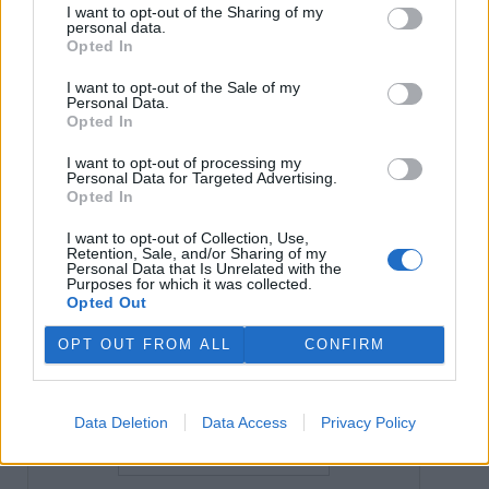
I want to opt-out of the Sharing of my
personal data.
Opted In
Jindřich Hořejší
I want to opt-out of the Sale of my
Personal Data.
tisknout
poslat
Opted In
reklama
I want to opt-out of processing my
Personal Data for Targeted Advertising.
Opted In
Online diskuse
I want to opt-out of Collection, Use,
Redakce Ekolistu vítá čtenářské názory, komentáře a postřehy. Tím,
Retention, Sale, and/or Sharing of my
Personal Data that Is Unrelated with the
že zde publikujete svůj příspěvek, se ale zároveň zavazujete
Purposes for which it was collected.
dodržovat
pravidla diskuse
. V případě porušení si redakce
Opted Out
vyhrazuje právo smazat diskusní příspěvěk
OPT OUT FROM ALL
CONFIRM
DO DISKUZE SE MŮŽETE ZAPOJIT PO PŘIHLÁŠENÍ
Uživatelský e-mail
Data Deletion
Data Access
Privacy Policy
Heslo