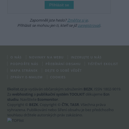
Zapomněli jste heslo?
Změňte si je
.
Přihlásit se mohou jen ti, kteří se již
zaregistrovali
.
O NÁS
NOVINKY NA WEBU
INZERUJTE U NÁS
PODPOŘTE NÁS
PŘEBÍRÁNÍ OBSAHU
TIŠTĚNÝ EKOLIST
MAPA STRÁNEK
DEJTE O SOBĚ VĚDĚT
ZPRÁVY E-MAILEM
COOKIES
Ekolist.cz
je vydáván občanským sdružením
BEZK
. ISSN 1802-9019.
Za
webhosting
a
publikační systém TOOLKIT
děkujeme
Ecn
studiu
. Navštivte
Ecomonitor
.
Copyright ©
BEZK
. Copyright ©
ČTK
,
TASR
. Všechna práva
vyhrazena. Publikování nebo šíření obsahu je bez předchozího
souhlasu držitele autorských práv zakázáno.