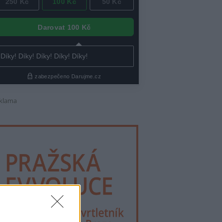
klama