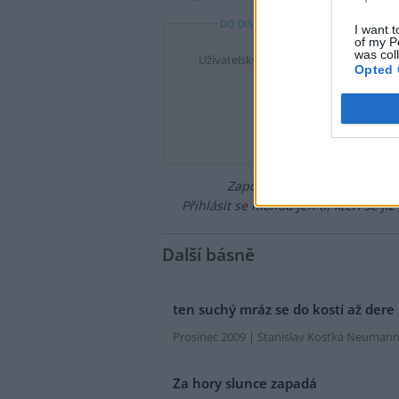
DO DISKUZE SE MŮŽETE ZAPOJIT PO P
I want t
of my P
was col
Uživatelský e-mail
Opted 
Heslo
Zapomněli jste heslo?
Změňte
Přihlásit se mohou jen ti, kteří se již
Další básně
ten suchý mráz se do kostí až dere
Prosinec 2009 | Stanislav Kostka Neuman
Za hory slunce zapadá