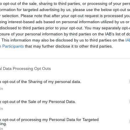
to opt-out of the sale, sharing to third parties, or processing of your per
formation for targeted advertising by us, please use the below opt-out s
r selection. Please note that after your opt-out request is processed y
eing interest-based ads based on personal information utilized by us or
disclosed to third parties prior to your opt-out. You may separately opt-
losure of your personal information by third parties on the IAB’s list of
. This information may also be disclosed by us to third parties on the
IA
rek
Participants
that may further disclose it to other third parties.
l Data Processing Opt Outs
í
)
o opt-out of the Sharing of my personal data.
In
tisknout
poslat
o opt-out of the Sale of my Personal Data.
In
to opt-out of processing my Personal Data for Targeted
ing.
ře a postřehy. Tím, že zde publikujete svůj příspěvek, se ale zároveň
dě porušení si redakce vyhrazuje právo smazat diskusní příspěvěk
In