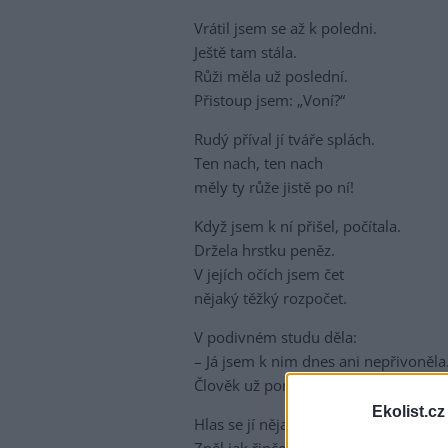
Vrátil jsem se až k poledni.
Ještě tam stála.
Růži měla už poslední.
Přistoup jsem: „Voní?“
Rudý příval jí tváře splách.
Ten nach, ten nach
měly ty růže jistě po ní!
Když jsem k ní přišel, počítala.
Držela hrstku peněz.
V jejích očích jsem čet
nějaký těžký rozpočet.
V podivném studu děla:
– Já jsem k nim dnes ani nepřivoněla
Člověk už pomalu nemá čas.
Ekolist.cz
Hlas se jí nějak třás.