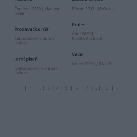
Červenec 2009 | Vladimír
Březen 2009 | Jiří Orten
Holan
Prales
Prodavačka růží
Únor 2009 |
Červen 2009 | Jindřich
Konstantin Biebl
Hořejší
Večer
Jarní píseň
Leden 2009 | Jiří Kolář
Květen 2009 | František
Gellner
«
|
1
|
..
|
3
|
4
|
5
|
6
|
7
|
..
|
13
|
»