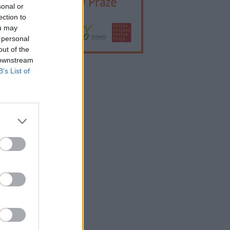
sonal or
ection to
ou may
 personal
out of the
 downstream
B’s List of
lama