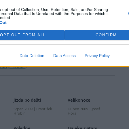
ŘIHLÁŠENÍ
o opt-out of Collection, Use, Retention, Sale, and/or Sharing
ersonal Data that Is Unrelated with the Purposes for which it
lected.
Out
OPT OUT FROM ALL
CONFIRM
Data Deletion
Data Access
Privacy Policy
 si je
.
zaregistrovali
.
Jízda po dešti
Velikonoce
n
Srpen 2009 | František
Duben 2009 | Josef
Hrubín
Hora
Poledne
Daleké svítání