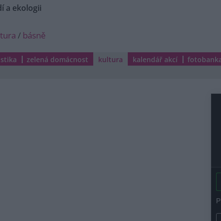
í a ekologii
ltura
/
básně
istika
zelená domácnost
kultura
kalendář akcí
fotobank