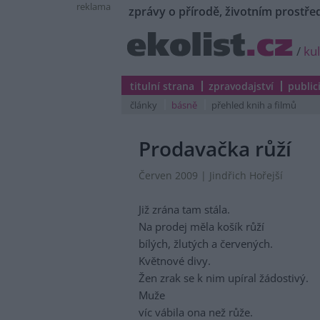
reklama
zprávy o přírodě, životním prostřed
/
ku
titulní strana
zpravodajství
public
články
básně
přehled knih a filmů
Prodavačka růží
Červen 2009 | Jindřich Hořejší
Již zrána tam stála.
Na prodej měla košík růží
bílých, žlutých a červených.
Květnové divy.
Žen zrak se k nim upíral žádostivý.
Muže
víc vábila ona než růže.