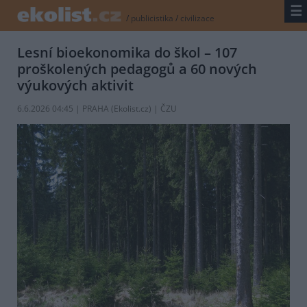
☰
/
publicistika
/
civilizace
Lesní bioekonomika do škol – 107
proškolených pedagogů a 60 nových
výukových aktivit
6.6.2026 04:45 | PRAHA (
Ekolist.cz
) | ČZU