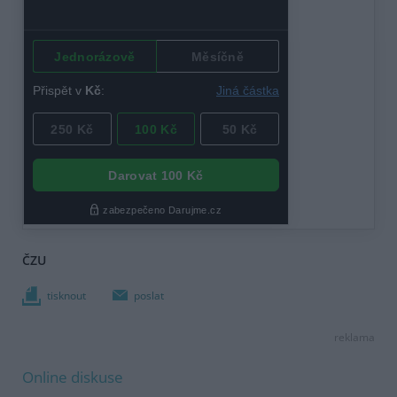
ČZU
tisknout
poslat
reklama
Online diskuse