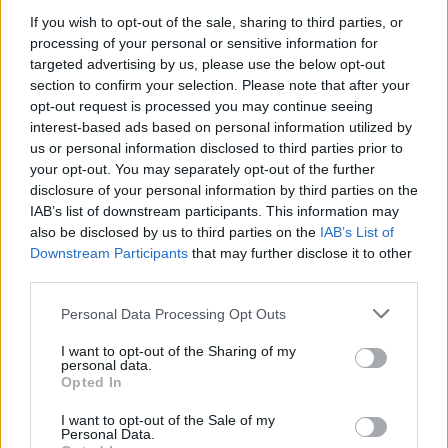
Věříme, že získané materiály najdou své uplatnění ve výuce
If you wish to opt-out of the sale, sharing to third parties, or
a pomohou žákům lépe porozumět lesnictví, fungování
processing of your personal or sensitive information for
lesního ekosystému a odpovědnému hospodaření s
targeted advertising by us, please use the below opt-out
obnovitelnými zdroji. Rád bych tímto poděkoval FZŠ Mezi
section to confirm your selection. Please note that after your
školami; ZŠ a MŠ Červený vrch; Gymnáziu Nad Alejí; ZŠ
opt-out request is processed you may continue seeing
Praha-Běchovice; ZŠ a MŠ Praha 3, nám. Jiřího z Lobkovic a
interest-based ads based on personal information utilized by
Veselé škole, Soukenická za spolupráci při realizaci
us or personal information disclosed to third parties prior to
seminářů a Magistrátu hlavního města Prahy za podporu
your opt-out. You may separately opt-out of the further
projektu,“ říká Radim Löwe, hlavní řešitel projektu z Fakulty
lesnické a dřevařské ČZU v Praze.
disclosure of your personal information by third parties on the
IAB’s list of downstream participants. This information may
also be disclosed by us to third parties on the
IAB’s List of
reklama
Downstream Participants
that may further disclose it to other
Velký důraz byl během seminářů kladen na praktickou
third parties.
využitelnost jednotlivých aktivit a jejich snadné začlenění
do běžné školní výuky. „Na seminářích jsme se snažili
Personal Data Processing Opt Outs
ukázat, že téma lesního ekosystému, lesnictví a
bioekonomiky lze přirozeně propojit s přírodovědnými,
I want to opt-out of the Sharing of my
společenskovědními i technickými předměty. Učitelé
personal data.
Opted In
ocenili zejména praktický charakter aktivit a možnost
okamžitého využití ve výuce, a to jak v přírodním exteriéru,
I want to opt-out of the Sale of my
tak v interiéru učebny. Velkou radost nám dělala také velmi
Personal Data.
aktivní diskuze a sdílení zkušeností mezi pedagogy,“