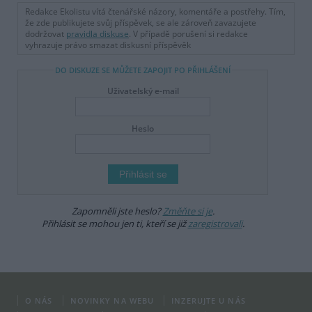
Redakce Ekolistu vítá čtenářské názory, komentáře a postřehy. Tím,
že zde publikujete svůj příspěvek, se ale zároveň zavazujete
dodržovat
pravidla diskuse
. V případě porušení si redakce
vyhrazuje právo smazat diskusní příspěvěk
DO DISKUZE SE MŮŽETE ZAPOJIT PO PŘIHLÁŠENÍ
Uživatelský e-mail
Heslo
Zapomněli jste heslo?
Změňte si je
.
Přihlásit se mohou jen ti, kteří se již
zaregistrovali
.
O NÁS
NOVINKY NA WEBU
INZERUJTE U NÁS