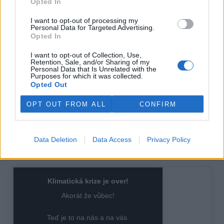
Opted In
doplňuje Jakub Brichta, lektor seminářů.
I want to opt-out of processing my
Výukové materiály budou pedagogům k dispozici i v
Personal Data for Targeted Advertising.
elektronické podobě. Zájemci je mohou zdarma najít na
Opted In
vzdělávacím portálu www.zazitles.cz, který nabízí také další
materiály, inspirace a vzdělávací obsah zaměřený na les,
I want to opt-out of Collection, Use,
lesní pedagogiku a lesní bioekonomiku.
Retention, Sale, and/or Sharing of my
Personal Data that Is Unrelated with the
Purposes for which it was collected.
Realizátoři projektu věří, že vytvořené materiály budou
Opted Out
využívány nejen účastníky seminářů, ale postupně se
rozšíří i mezi další pedagogy, kteří chtějí do výuky
OPT OUT FROM ALL
CONFIRM
zařazovat aktuální témata spojená s environmentálním
vzděláváním. Projekt Lesní bioekonomika do škol je
podpořený Magistrátem hlavního města Prahy.
Data Deletion
Data Access
Privacy Policy
reklama