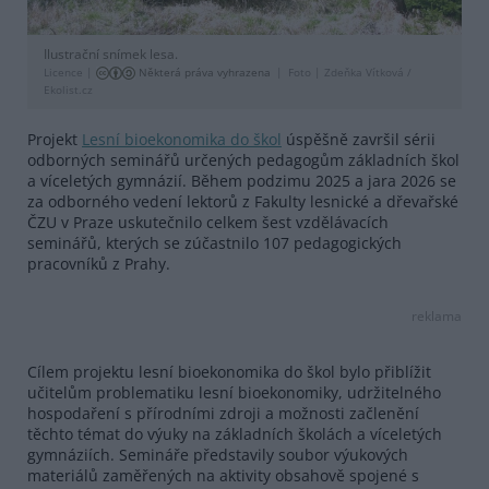
Ilustrační snímek lesa.
Licence |
Některá práva vyhrazena
Foto |
Zdeňka Vítková /
Ekolist.cz
Projekt
Lesní bioekonomika do škol
úspěšně završil sérii
odborných seminářů určených pedagogům základních škol
a víceletých gymnázií. Během podzimu 2025 a jara 2026 se
za odborného vedení lektorů z Fakulty lesnické a dřevařské
ČZU v Praze uskutečnilo celkem šest vzdělávacích
seminářů, kterých se zúčastnilo 107 pedagogických
pracovníků z Prahy.
reklama
Cílem projektu lesní bioekonomika do škol bylo přiblížit
učitelům problematiku lesní bioekonomiky, udržitelného
hospodaření s přírodními zdroji a možnosti začlenění
těchto témat do výuky na základních školách a víceletých
gymnáziích. Semináře představily soubor výukových
materiálů zaměřených na aktivity obsahově spojené s