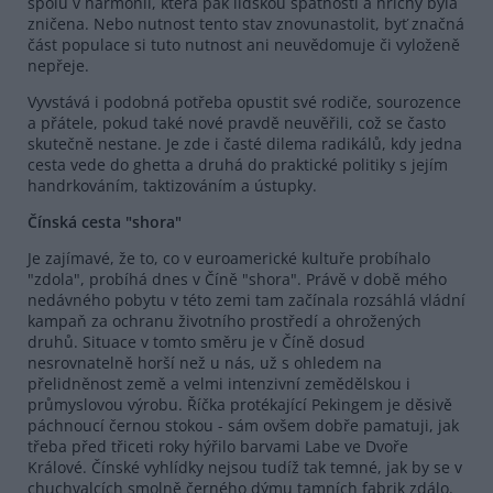
spolu v harmonii, která pak lidskou špatností a hříchy byla
zničena. Nebo nutnost tento stav znovunastolit, byť značná
část populace si tuto nutnost ani neuvědomuje či vyloženě
nepřeje.
Vyvstává i podobná potřeba opustit své rodiče, sourozence
a přátele, pokud také nové pravdě neuvěřili, což se často
skutečně nestane. Je zde i časté dilema radikálů, kdy jedna
cesta vede do ghetta a druhá do praktické politiky s jejím
handrkováním, taktizováním a ústupky.
Čínská cesta "shora"
Je zajímavé, že to, co v euroamerické kultuře probíhalo
"zdola", probíhá dnes v Číně "shora". Právě v době mého
nedávného pobytu v této zemi tam začínala rozsáhlá vládní
kampaň za ochranu životního prostředí a ohrožených
druhů. Situace v tomto směru je v Číně dosud
nesrovnatelně horší než u nás, už s ohledem na
přelidněnost země a velmi intenzivní zemědělskou i
průmyslovou výrobu. Říčka protékající Pekingem je děsivě
páchnoucí černou stokou - sám ovšem dobře pamatuji, jak
třeba před třiceti roky hýřilo barvami Labe ve Dvoře
Králové. Čínské vyhlídky nejsou tudíž tak temné, jak by se v
chuchvalcích smolně černého dýmu tamních fabrik zdálo.