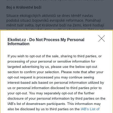
Boj o Království boží
Situace ekologických aktivistů se dnes téměř navlas
podobá situaci bojovníků evropské reformace. Pomáhají
měnit tvář světa, byť Království boží na Zemi, které hodlají
zavést, je a bude vždy dále, nežli si představují. Zdá se mi,
že stejně paradoxně jako úspěšně proběhlá reformace z
dlouhé perspektivy utlumila zájem o náboženskou
Ekolist.cz -
Do Not Process My Personal
Information
problematiku vůbec (není náhodou, že právě konzumní
společnost západního typu je praktickým výsledkem této
rezignace), zcela obdobně po vydiskutování a vybojování
If you wish to opt-out of the sale, sharing to third parties, or
všech ekologistních témat nastane v tomto oboru,
processing of your personal or sensitive information for
nepochybně ještě v tomto miléniu, útlum zájmu.
targeted advertising by us, please use the below opt-out
Tento paradox účinkuje ve všech oblastech lidského konání
section to confirm your selection. Please note that after your
a vede většinou k opaku proklamovaných snah, asi tak, jako
opt-out request is processed you may continue seeing
touha po osvobození dělníků a rolníků od vykořisťování v
interest-based ads based on personal information utilized by
bývalém Sovětském svazu vedla k jejich největšímu odírání
us or personal information disclosed to third parties prior to
a znevolnění všech dob. Technický rozvoj paradoxně
your opt-out. You may separately opt-out of the further
umožňuje v některých aspektech lepší ochranu přírodního
disclosure of your personal information by third parties on the
prostředí než jeho zastavení. Dnes je v Čechách na kusy
IAB’s list of downstream participants. This information may
nepochybně více stromů i divokých zvířat a ptáků, nežli
also be disclosed by us to third parties on the
IAB’s List of
tomu bylo v roce 1850. Vědom si těchto věcí, vidím cíl