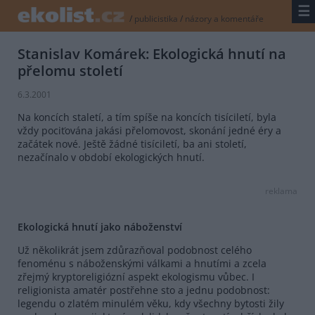
☰
/
publicistika
/
názory a komentáře
Stanislav Komárek: Ekologická hnutí na
přelomu století
6.3.2001
Na koncích staletí, a tím spíše na koncích tisíciletí, byla
vždy pociťována jakási přelomovost, skonání jedné éry a
začátek nové. Ještě žádné tisíciletí, ba ani století,
nezačínalo v období ekologických hnutí.
reklama
Ekologická hnutí jako náboženství
Už několikrát jsem zdůrazňoval podobnost celého
fenoménu s náboženskými válkami a hnutími a zcela
zřejmý kryptoreligiózní aspekt ekologismu vůbec. I
religionista amatér postřehne sto a jednu podobnost:
legendu o zlatém minulém věku, kdy všechny bytosti žily