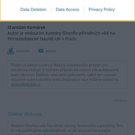
Data Deletion
Data Access
Privacy Policy
Stanislav Komárek
Autor je vedoucím Katedry filosofie přírodních věd na
Přírodovědecké fakultě UK v Praze.
tisknout
poslat
Ekolist.cz nabízí v rubrice Názory a komentáře prostor pro
otevřenou diskuzi. V žádném případě ale nejsou zde publikované
texty názorem Ekolistu nebo jeho vydavatele, nýbrž jen a pouze
názorem autora daného textu. Svůj názor nám můžete poslat na
ekolist@ekolist.cz
.
reklama
Online diskuse
Redakce Ekolistu vítá čtenářské názory, komentáře a postřehy. Tím,
že zde publikujete svůj příspěvek, se ale zároveň zavazujete