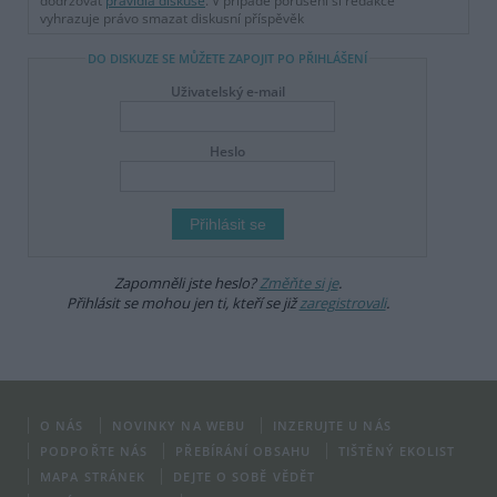
dodržovat
pravidla diskuse
. V případě porušení si redakce
vyhrazuje právo smazat diskusní příspěvěk
DO DISKUZE SE MŮŽETE ZAPOJIT PO PŘIHLÁŠENÍ
Uživatelský e-mail
Heslo
Zapomněli jste heslo?
Změňte si je
.
Přihlásit se mohou jen ti, kteří se již
zaregistrovali
.
O NÁS
NOVINKY NA WEBU
INZERUJTE U NÁS
PODPOŘTE NÁS
PŘEBÍRÁNÍ OBSAHU
TIŠTĚNÝ EKOLIST
MAPA STRÁNEK
DEJTE O SOBĚ VĚDĚT