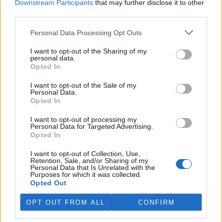
Downstream Participants
that may further disclose it to other
univerzitního "mudrce", jemuž leží na srdci živá příroda a
adekvátní vztah k ní, spíše v podpoře společenské
third parties.
sebereflexe, která je tím, co nám dnes nejpalčivěji chybí.
Personal Data Processing Opt Outs
reklama
I want to opt-out of the Sharing of my
personal data.
Opted In
I want to opt-out of the Sale of my
Personal Data.
Opted In
I want to opt-out of processing my
Personal Data for Targeted Advertising.
Opted In
I want to opt-out of Collection, Use,
Retention, Sale, and/or Sharing of my
Personal Data that Is Unrelated with the
Purposes for which it was collected.
Opted Out
OPT OUT FROM ALL
CONFIRM