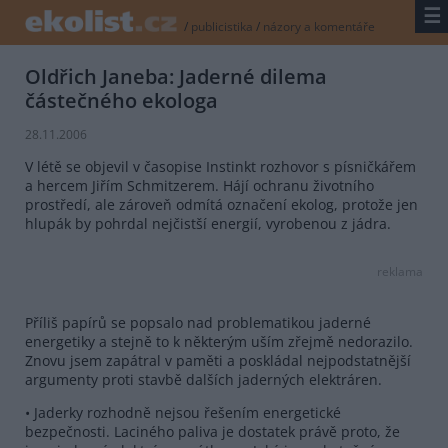
☰
/
publicistika
/
názory a komentáře
Oldřich Janeba: Jaderné dilema
částečného ekologa
28.11.2006
V létě se objevil v časopise Instinkt rozhovor s písničkářem
a hercem Jiřím Schmitzerem. Hájí ochranu životního
prostředí, ale zároveň odmítá označení ekolog, protože jen
hlupák by pohrdal nejčistší energií, vyrobenou z jádra.
reklama
Příliš papírů se popsalo nad problematikou jaderné
energetiky a stejně to k některým uším zřejmě nedorazilo.
Znovu jsem zapátral v paměti a poskládal nejpodstatnější
argumenty proti stavbě dalších jaderných elektráren.
• Jaderky rozhodně nejsou řešením energetické
bezpečnosti. Laciného paliva je dostatek právě proto, že