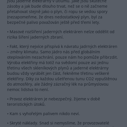
jsou jaderné elektrárny v útlumu. Jaké jsou skutečné
zásoby a jak bude dlouho trvat, než se o ně začneme
přetahovat stejně jako o plyn, či ropu se vedou spory
(nezapomeňme, že dnes nedostatkový plyn, byl za
bezpečné palivo považován ještě před třemi lety.
• Masové rozšíření jaderných elektráren nelze oddělit od
rizika šíření jaderných zbraní.
• Fakt, který nejvíce přispívá k návratu jadrných elektráren
– změny klimatu. Samo jádro nás před globálním
oteplováním nezachrání, pouze nám ho pomůže přibrzdit.
Výroba elektřiny má totiž na svědomí pouze asi jednu
třetinu všech skleníkových plynů a jaderné elektrárny
budou vždy vyrábět jen část, řekněme třetinu veškeré
elektřiny. Díky za každou ušetřenou tunu CO2 vypuštěnou
do atmosféry, ale žádný zázračný lék na průmyslovou
nemoc lidstva to není.
• Provoz elektráren je nebezpečný, žijeme v době
teroristických útoků.
• Kam s vyhořelým palivem nikdo neví.
• Skryté náklady. Snad si nemyslíme, že provozovatelé