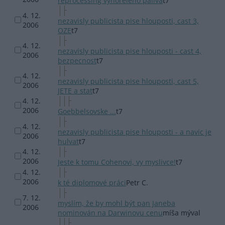
reprocessing vyhoreleho paliva
t7
4. 12.
nezavisly publicista pise hlouposti, cast 3,
2006
OZE
t7
4. 12.
nezavisly publicista pise hlouposti - cast 4,
2006
bezpecnost
t7
4. 12.
nezavisly publicista pise hlouposti, cast 5,
2006
JETE a stat
t7
4. 12.
2006
Goebbelsovske ...
t7
4. 12.
nezavisly publicista pise hlouposti - a navic je
2006
hulvat
t7
4. 12.
2006
Jeste k tomu Cohenovi, vy myslivce!
t7
4. 12.
2006
k té diplomové práci
Petr C.
7. 12.
myslím, že by mohl být pan Janeba
2006
nominován na Darwinovu cenu
míša mýval