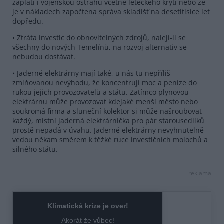
zaplatí i vojenskou ostrahu včetně leteckého krytí nebo že
je v nákladech započtena správa skladišť na desetitisíce let
dopředu.
• Ztráta investic do obnovitelných zdrojů, nalejí-li se
všechny do nových Temelínů, na rozvoj alternativ se
nebudou dostávat.
• Jaderné elektrárny mají také, u nás tu nepříliš
zmiňovanou nevýhodu, že koncentrují moc a peníze do
rukou jejich provozovatelů a státu. Zatímco plynovou
elektrárnu může provozovat kdejaké menší město nebo
soukromá firma a sluneční kolektor si může našroubovat
každý, místní jaderná elektrárnička pro pár starousedlíků
prostě nepadá v úvahu. Jaderné elektrárny nevyhnutelně
vedou někam směrem k těžké ruce investičních molochů a
silného státu.
reklama