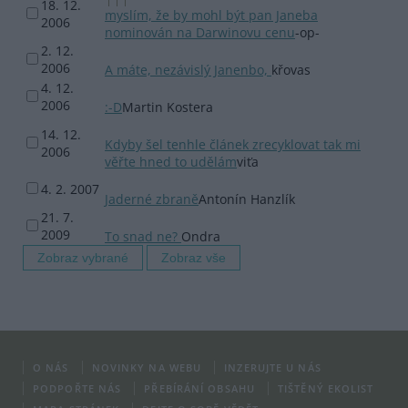
18. 12.
myslím, že by mohl být pan Janeba
2006
nominován na Darwinovu cenu
-op-
2. 12.
2006
A máte, nezávislý Janenbo,
křovas
4. 12.
2006
:-D
Martin Kostera
14. 12.
Kdyby šel tenhle článek zrecyklovat tak mi
2006
věřte hned to udělám
viťa
4. 2. 2007
Jaderné zbraně
Antonín Hanzlík
21. 7.
2009
To snad ne?
Ondra
O NÁS
NOVINKY NA WEBU
INZERUJTE U NÁS
PODPOŘTE NÁS
PŘEBÍRÁNÍ OBSAHU
TIŠTĚNÝ EKOLIST