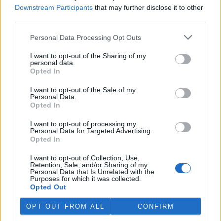
Ekolist.cz nabízí v rubrice Názory a komentáře prostor pro
Downstream Participants
that may further disclose it to other
otevřenou diskuzi. V žádném případě ale nejsou zde publikované
texty názorem Ekolistu nebo jeho vydavatele, nýbrž jen a pouze
third parties.
názorem autora daného textu. Svůj názor nám můžete poslat na
ekolist@ekolist.cz
.
Personal Data Processing Opt Outs
I want to opt-out of the Sharing of my
reklama
personal data.
Opted In
Online diskuse
I want to opt-out of the Sale of my
Personal Data.
Redakce Ekolistu vítá čtenářské názory, komentáře a postřehy. Tím,
Opted In
že zde publikujete svůj příspěvek, se ale zároveň zavazujete
dodržovat
pravidla diskuse
. V případě porušení si redakce
vyhrazuje právo smazat diskusní příspěvěk
I want to opt-out of processing my
Personal Data for Targeted Advertising.
Opted In
DO DISKUZE SE MŮŽETE ZAPOJIT PO PŘIHLÁŠENÍ
Uživatelský e-mail
I want to opt-out of Collection, Use,
Retention, Sale, and/or Sharing of my
Personal Data that Is Unrelated with the
Purposes for which it was collected.
Heslo
Opted Out
OPT OUT FROM ALL
CONFIRM