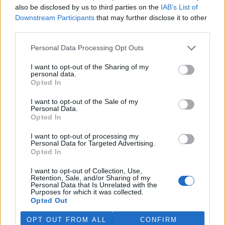
also be disclosed by us to third parties on the
IAB’s List of
Ekolist.cz nabízí v rubrice Názory a komentáře prostor pro
Downstream Participants
that may further disclose it to other
otevřenou diskuzi. V žádném případě ale nejsou zde publikované
texty názorem Ekolistu nebo jeho vydavatele, nýbrž jen a pouze
third parties.
názorem autora daného textu. Svůj názor nám můžete poslat na
ekolist@ekolist.cz
.
Personal Data Processing Opt Outs
I want to opt-out of the Sharing of my
reklama
personal data.
Opted In
Online diskuse
I want to opt-out of the Sale of my
Personal Data.
Redakce Ekolistu vítá čtenářské názory, komentáře a postřehy. Tím,
Opted In
že zde publikujete svůj příspěvek, se ale zároveň zavazujete
dodržovat
pravidla diskuse
. V případě porušení si redakce
vyhrazuje právo smazat diskusní příspěvěk
I want to opt-out of processing my
Personal Data for Targeted Advertising.
Opted In
DO DISKUZE SE MŮŽETE ZAPOJIT PO PŘIHLÁŠENÍ
Uživatelský e-mail
I want to opt-out of Collection, Use,
Retention, Sale, and/or Sharing of my
Personal Data that Is Unrelated with the
Purposes for which it was collected.
Heslo
Opted Out
OPT OUT FROM ALL
CONFIRM