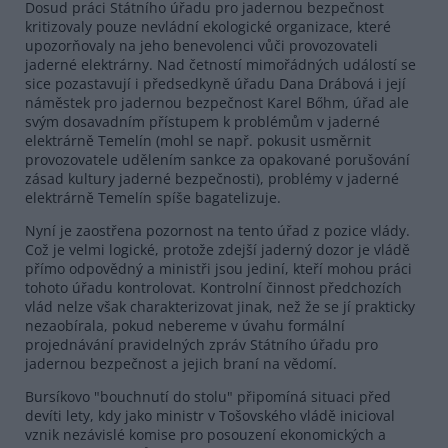
Dosud práci Státního úřadu pro jadernou bezpečnost
kritizovaly pouze nevládní ekologické organizace, které
upozorňovaly na jeho benevolenci vůči provozovateli
jaderné elektrárny. Nad četností mimořádných událostí se
sice pozastavují i předsedkyně úřadu Dana Drábová i její
náměstek pro jadernou bezpečnost Karel Bőhm, úřad ale
svým dosavadním přístupem k problémům v jaderné
elektrárně Temelín (mohl se např. pokusit usměrnit
provozovatele udělením sankce za opakované porušování
zásad kultury jaderné bezpečnosti), problémy v jaderné
elektrárně Temelín spíše bagatelizuje.
Nyní je zaostřena pozornost na tento úřad z pozice vlády.
Což je velmi logické, protože zdejší jaderný dozor je vládě
přímo odpovědný a ministři jsou jediní, kteří mohou práci
tohoto úřadu kontrolovat. Kontrolní činnost předchozích
vlád nelze však charakterizovat jinak, než že se jí prakticky
nezaobírala, pokud nebereme v úvahu formální
projednávání pravidelných zpráv Státního úřadu pro
jadernou bezpečnost a jejich braní na vědomí.
Bursíkovo "bouchnutí do stolu" připomíná situaci před
devíti lety, kdy jako ministr v Tošovského vládě inicioval
vznik nezávislé komise pro posouzení ekonomických a