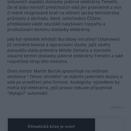
smluvních aspektů dostavby jaderné elektrárny Temelín.
Do té doby ministři předchozích vlád jen pravidelně a více
či méně rezignovaně brali na vědomí zprávy Ministerstva
průmyslu a obchodu, které, ovlivňováno ČEZem,
předkládalo vládě neustálé navyšování rozpočtu a
prodlužování termínu dostavby elektrárny.
Jaký byl výsledek tehdejší Bursíkovy iniciativy? Ustanovení
již zmíněné komise a vypracování studie, jejíž závěry
posoudila vláda premiéra Miloše Zemana a stanovila
závazný termín dostavby jaderné elektrárny Temelín a také
rozpočtový strop této investice.
Dnes ministr Martin Bursík upozorňuje na možnost
existence " čehosi shnilého" ve státním jaderném dozoru a
volá po prověření jeho činnosti. Analogicky: výsledkem by
mohla být elektrárna, jejíž provoz nebude připomínat
"škytající" automobil.
reklama