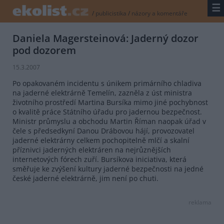
☰
/
publicistika
/
názory a komentáře
Daniela Magersteinová: Jaderný dozor
pod dozorem
15.3.2007
Po opakovaném incidentu s únikem primárního chladiva
na jaderné elektrárně Temelín, zazněla z úst ministra
životního prostředí Martina Bursíka mimo jiné pochybnost
o kvalitě práce Státního úřadu pro jadernou bezpečnost.
Ministr průmyslu a obchodu Martin Říman naopak úřad v
čele s předsedkyní Danou Drábovou hájí, provozovatel
jaderné elektrárny celkem pochopitelně mlčí a skalní
příznivci jaderných elektráren na nejrůznějších
internetových fórech zuří. Bursíkova iniciativa, která
směřuje ke zvýšení kultury jaderné bezpečnosti na jedné
české jaderné elektrárně, jim není po chuti.
reklama