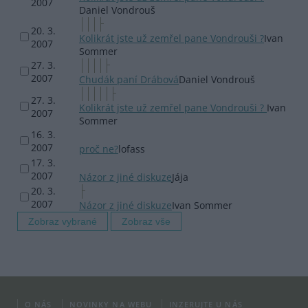
2007
Daniel Vondrouš
20. 3.
Kolikrát jste už zemřel pane Vondrouši ?
Ivan
2007
Sommer
27. 3.
2007
Chudák paní Drábová
Daniel Vondrouš
27. 3.
Kolikrát jste už zemřel pane Vondrouši ?
Ivan
2007
Sommer
16. 3.
2007
proč ne?
lofass
17. 3.
2007
Názor z jiné diskuze
Jája
20. 3.
2007
Názor z jiné diskuze
Ivan Sommer
O NÁS
NOVINKY NA WEBU
INZERUJTE U NÁS