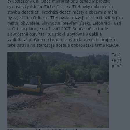
cyklostezky v ČR. Obce mikroregionu označily projekt
cyklostezky údolím Tiché Orlice a Třebovky dokonce za
stavbu desetiletí. Prochází deseti městy a obcemi a měla
by zajistit na Orlicko - Třebovsku rozvoj turismu i užitek pro
místní obyvatele. Slavnostní otevření úseku Letohrad - Ústí
n. Orl. se plánuje na 7. září 2007. Současně se bude
slavnostně otevírat i turistická ubytovna v Cakli a
vyhlídková plošina na hradu Lanšperk, které do projektu
také patří a na starost je dostala dobroučská firma REKOP.
Také
se již
pilně