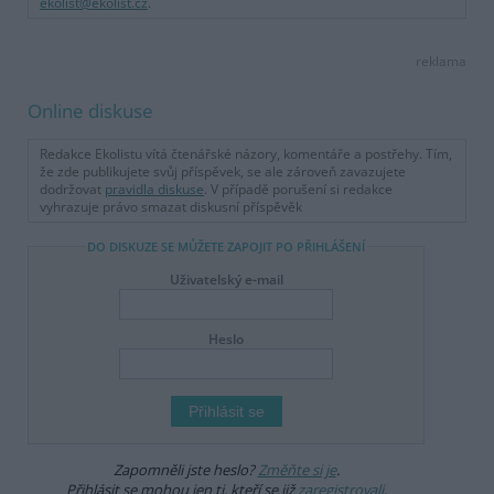
ekolist@ekolist.cz
.
reklama
Online diskuse
Redakce Ekolistu vítá čtenářské názory, komentáře a postřehy. Tím,
že zde publikujete svůj příspěvek, se ale zároveň zavazujete
dodržovat
pravidla diskuse
. V případě porušení si redakce
vyhrazuje právo smazat diskusní příspěvěk
DO DISKUZE SE MŮŽETE ZAPOJIT PO PŘIHLÁŠENÍ
Uživatelský e-mail
Heslo
Zapomněli jste heslo?
Změňte si je
.
Přihlásit se mohou jen ti, kteří se již
zaregistrovali
.