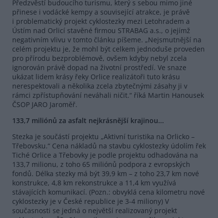
Předzvěstí budoucího turismu, který s sebou mimo jiné
přinese i vodácké kempy a související atrakce, je právě
i problematický projekt cyklostezky mezi Letohradem a
Ústím nad Orlicí stavěné firmou STRABAG a.s., o jejímž
negativním vlivu v tomto článku píšeme. „Nejsmutnější na
celém projektu je, že mohl být celkem jednoduše proveden
pro přírodu bezproblémově, ovšem kdyby nebyl zcela
ignorován právě dopad na životní prostředí. Ve snaze
ukázat lidem krásy řeky Orlice realizátoři tuto krásu
nerespektovali a několika zcela zbytečnými zásahy ji v
rámci zpřístupňování neváhali ničit.“ říká Martin Hanousek
ČSOP JARO Jaroměř.
133,7 miliónů za asfalt nejkrásnější krajinou...
Stezka je součástí projektu „Aktivní turistika na Orlicko –
Třebovsku.“ Cena nákladů na stavbu cyklostezky údolím řek
Tiché Orlice a Třebovky je podle projektu odhadována na
133,7 milionu, z toho 65 miliónů podpora z evropských
fondů. Délka stezky má být 39,9 km – z toho 23,7 km nové
konstrukce, 4,8 km rekonstrukce a 11,4 km využívá
stávajících komunikací. (Pozn.: obvyklá cena kilometru nové
cyklostezky je v České republice je 3-4 miliony) V
současnosti se jedná o největší realizovaný projekt