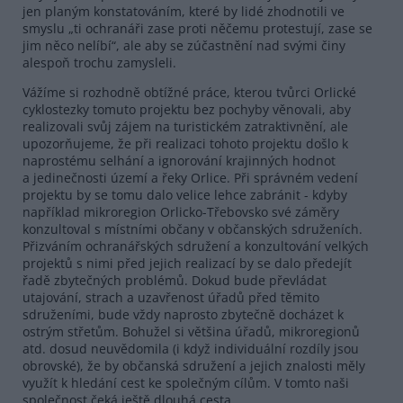
jen planým konstatováním, které by lidé zhodnotili ve
smyslu „ti ochranáři zase proti něčemu protestují, zase se
jim něco nelíbí“, ale aby se zúčastnění nad svými činy
alespoň trochu zamysleli.
Vážíme si rozhodně obtížné práce, kterou tvůrci Orlické
cyklostezky tomuto projektu bez pochyby věnovali, aby
realizovali svůj zájem na turistickém zatraktivnění, ale
upozorňujeme, že při realizaci tohoto projektu došlo k
naprostému selhání a ignorování krajinných hodnot
a jedinečnosti území a řeky Orlice. Při správném vedení
projektu by se tomu dalo velice lehce zabránit - kdyby
například mikroregion Orlicko-Třebovsko své záměry
konzultoval s místními občany v občanských sdruženích.
Přizváním ochranářských sdružení a konzultování velkých
projektů s nimi před jejich realizací by se dalo předejít
řadě zbytečných problémů. Dokud bude převládat
utajování, strach a uzavřenost úřadů před těmito
sdruženími, bude vždy naprosto zbytečně docházet k
ostrým střetům. Bohužel si většina úřadů, mikroregionů
atd. dosud neuvědomila (i když individuální rozdíly jsou
obrovské), že by občanská sdružení a jejich znalosti měly
využít k hledání cest ke společným cílům. V tomto naši
společnost čeká ještě dlouhá cesta.