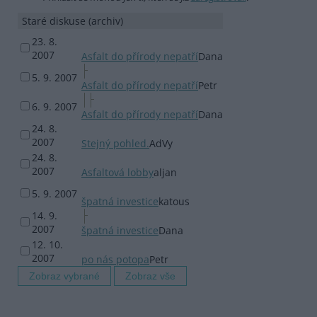
Staré diskuse (archiv)
23. 8.
2007
Asfalt do přírody nepatří
Dana
5. 9. 2007
Asfalt do přírody nepatří
Petr
6. 9. 2007
Asfalt do přírody nepatří
Dana
24. 8.
2007
Stejný pohled.
AdVy
24. 8.
2007
Asfaltová lobby
aljan
5. 9. 2007
špatná investice
katous
14. 9.
2007
špatná investice
Dana
12. 10.
2007
po nás potopa
Petr