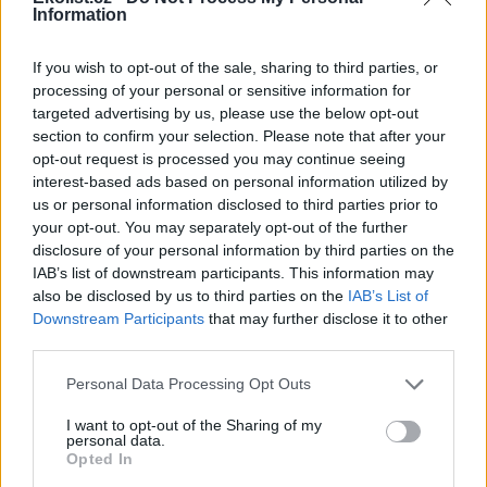
toto vyjádření Povodí Labe zajímal: „Naprosto
Information
nepochopitelný je přístup správce toku Povodí Labe s.p.,
který místo aby dohlížel na implementaci evropské
směrnice o vodách a řeku chránil, tak v 21. století povolí
If you wish to opt-out of the sale, sharing to third parties, or
zcela zbytečné regulační zásahy do jedné z nejkrásnějších
processing of your personal or sensitive information for
a nejzachovalejších řek České republiky za podmínky, že na
targeted advertising by us, please use the below opt-out
cyklostezce budou moci jezdit tatrovky podniku Povodí
section to confirm your selection. Please note that after your
Labe!“
opt-out request is processed you may continue seeing
I toto vyjádření odhaluje velmi zásadní věc, o kterou se v
interest-based ads based on personal information utilized by
celém projektu jedná. Opět to bohužel není
us or personal information disclosed to third parties prior to
charakteristické jen pro tento projekt, ale i pro ostatní
your opt-out. You may separately opt-out of the further
podobné v České republice. Jedná se o to, že se jsou takto v
disclosure of your personal information by third parties on the
unikátních územích stavěny silnice schovávající se za
IAB’s list of downstream participants. This information may
„ekologickou dopravu“ cyklostezky, což vysvětluje i ony
also be disclosed by us to third parties on the
IAB’s List of
masivní rozměry. A peníze evropských fondů na
Downstream Participants
that may further disclose it to other
ekologickou dopravu vesele plynou na devastaci naší
third parties.
krajiny...
Personal Data Processing Opt Outs
I want to opt-out of the Sharing of my
personal data.
Opted In