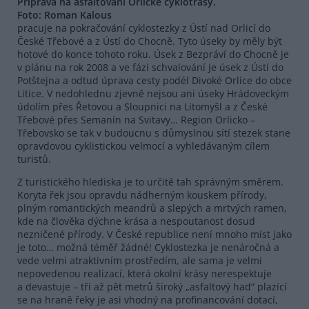
Příprava na asfaltování Orlické cyklotrasy.
Foto: Roman Kalous
pracuje na pokračování cyklostezky z Ústí nad Orlicí do
České Třebové a z Ústí do Chocně. Tyto úseky by měly být
hotové do konce tohoto roku. Úsek z Bezpráví do Chocně je
v plánu na rok 2008 a ve fázi schvalování je úsek z Ústí do
Potštejna a odtud úprava cesty podél Divoké Orlice do obce
Litice. V nedohlednu zjevně nejsou ani úseky Hrádoveckým
údolím přes Řetovou a Sloupnici na Litomyšl a z České
Třebové přes Semanín na Svitavy… Region Orlicko –
Třebovsko se tak v budoucnu s důmyslnou sítí stezek stane
opravdovou cyklistickou velmocí a vyhledávaným cílem
turistů.
Z turistického hlediska je to určitě tah správným směrem.
Koryta řek jsou opravdu nádherným kouskem přírody,
plným romantických meandrů a slepých a mrtvých ramen,
kde na člověka dýchne krása a nespoutanost dosud
nezničené přírody. V České republice není mnoho míst jako
je toto… možná téměř žádné! Cyklostezka je nenáročná a
vede velmi atraktivním prostředím, ale sama je velmi
nepovedenou realizací, která okolní krásy nerespektuje
a devastuje – tři až pět metrů široký „asfaltový had“ plazící
se na hraně řeky je asi vhodný na profinancování dotací,