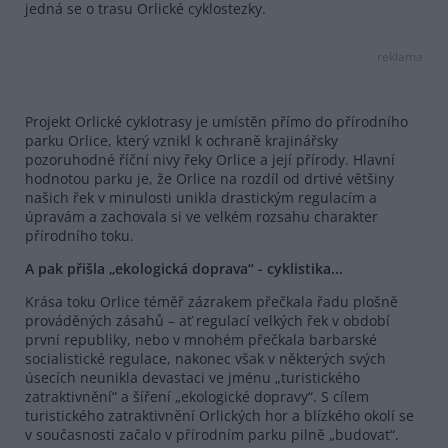
jedná se o trasu Orlické cyklostezky.
reklama
Projekt Orlické cyklotrasy je umístěn přímo do přírodního
parku Orlice, který vznikl k ochraně krajinářsky
pozoruhodné říční nivy řeky Orlice a její přírody. Hlavní
hodnotou parku je, že Orlice na rozdíl od drtivé většiny
našich řek v minulosti unikla drastickým regulacím a
úpravám a zachovala si ve velkém rozsahu charakter
přírodního toku.
A pak přišla „ekologická doprava“ - cyklistika...
Krása toku Orlice téměř zázrakem přečkala řadu plošně
prováděných zásahů – ať regulací velkých řek v období
první republiky, nebo v mnohém přečkala barbarské
socialistické regulace, nakonec však v některých svých
úsecích neunikla devastaci ve jménu „turistického
zatraktivnění“ a šíření „ekologické dopravy“. S cílem
turistického zatraktivnění Orlických hor a blízkého okolí se
v současnosti začalo v přírodním parku pilně „budovat“.