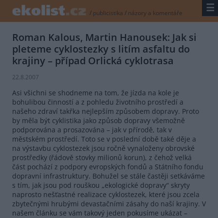
☰
/
publicistika
/
názory a komentáře
Roman Kalous, Martin Hanousek: Jak si
pleteme cyklostezky s litím asfaltu do
krajiny – případ Orlická cyklotrasa
22.8.2007
Asi všichni se shodneme na tom, že jízda na kole je
bohulibou činností a z pohledu životního prostředí a
našeho zdraví takřka nejlepším způsobem dopravy. Proto
by měla být cyklistika jako způsob dopravy všemožně
podporována a prosazována – jak v přírodě, tak v
městském prostředí. Toto se v poslední době také děje a
na výstavbu cyklostezek jsou ročně vynaloženy obrovské
prostředky (řádově stovky milionů korun), z čehož velká
část pochází z podpory evropských fondů a Státního fondu
dopravní infrastruktury. Bohužel se stále častěji setkáváme
s tím, jak jsou pod rouškou „ekologické dopravy“ skryty
naprosto nešťastné realizace cyklostezek, které jsou zcela
zbytečnými hrubými devastačními zásahy do naší krajiny. V
našem článku se vám takový jeden pokusíme ukázat –