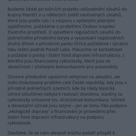
Budeme žádat po tvůrcích projektu odůvodnění zásahů do
krajiny Poorličí a u některých zvlášť nevhodných zásahů,
které jsou podle nás i v rozporu s vydanými platnými
vyjádřeními, požádáme o prošetření Českou inspekci
životního prostředí. O vysvětlení regulačních zásahů do
jedinečného přírodního koryta a vysazování nepůvodních
druhů dřevin v přírodním parku Orlice požádáme i správce
toku státní podnik Povodí Labe. Pokusíme se kontaktovat
a požádat o postoj i Státní fond dopravní infrastruktury, z
kterého jsou financovány cyklostezky, které jsou ve
skutečnosti i účelovými komunikacemi pro automobily.
Chceme především upozornit veřejnost na aktuální, ale
málo diskutovaný problém celé České republiky, kdy jsou v
přírodně jedinečných územích, kde by nikdy klasická
silnice (doufáme) nebyla k realizaci dovolena, stavěny za
cyklostezky schované tzv. víceúčelové komunikace. Vzhled
a devastační účinek jsou stejné – jen se tomu říká podpora
„ekologické dopravy“ a financování je provedeno přes
Státní fond dopravní infrastruktury na podporu
cyklostezek.
Doufáme, že se nám alespoň trochu podaří přispět k