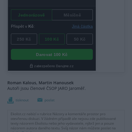
Roman Kalous, Martin Hanousek
Autoři jsou členové ČSOP JARO Jaroměř.
tisknout
poslat
Ekolist.cz nabízí v rubrice Názory a komentáře prostor pro
otevřenou diskuzi. V žádném případě ale nejsou zde publikované
texty názorem Ekolistu nebo jeho vydavatele, nýbrž jen a pouze
názorem autora daného textu. Svůj názor nám můžete poslat na