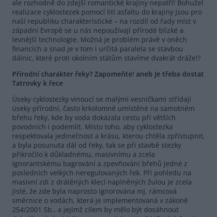
ale rozhodně do zdejší romantické krajiny nepatří! Bohužel
realizace cyklostezek pomocí lití asfaltu do krajiny jsou pro
naší republiku charakteristické – na rozdíl od řady míst v
západní Evropě se u nás nepoužívají přírodě blízké a
levnější technologie. Možná je problém právě v oněch
financích a snad je v tom i určitá paralela se stavbou
dálnic, které proti okolním státům stavíme dvakrát dráže!?
Přírodní charakter řeky? Zapomeňte! aneb Je třeba dostat
Tatrovky k řece
Úseky cyklostezky vinoucí se malými vesničkami střídají
úseky přírodní, často krkolomně umístěné na samotném
břehu řeky, kde by voda dokázala cestu při větších
povodních i podemlít. Místo toho, aby cyklostezka
respektovala jedinečnost a krásu, kterou chtěla zpřístupnit,
a byla posunuta dál od řeky, tak se při stavbě stezky
přikročilo k důkladnému, masivnímu a zcela
ignorantskému bagrování a zpevňování břehů jedné z
posledních velkých neregulovaných řek. Při pohledu na
masivní zdi z drátěných klecí naplněných žulou je zcela
jisté, že zde byla naprosto ignorována mj. rámcová
směrnice o vodách, která je implementovaná v zákoně
254/2001 Sb., a jejímž cílem by mělo být dosáhnout