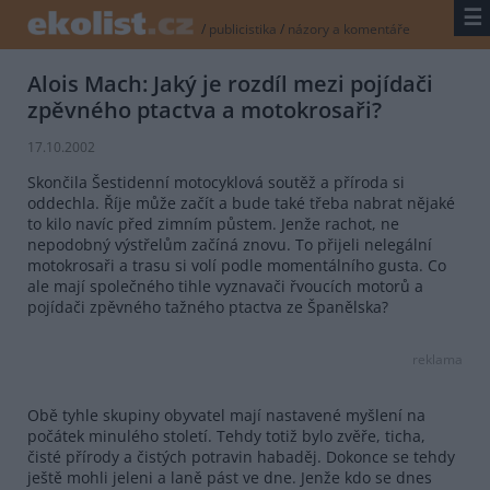
☰
/
publicistika
/
názory a komentáře
Alois Mach: Jaký je rozdíl mezi pojídači
zpěvného ptactva a motokrosaři?
17.10.2002
Skončila Šestidenní motocyklová soutěž a příroda si
oddechla. Říje může začít a bude také třeba nabrat nějaké
to kilo navíc před zimním půstem. Jenže rachot, ne
nepodobný výstřelům začíná znovu. To přijeli nelegální
motokrosaři a trasu si volí podle momentálního gusta. Co
ale mají společného tihle vyznavači řvoucích motorů a
pojídači zpěvného tažného ptactva ze Španělska?
reklama
Obě tyhle skupiny obyvatel mají nastavené myšlení na
počátek minulého století. Tehdy totiž bylo zvěře, ticha,
čisté přírody a čistých potravin habaděj. Dokonce se tehdy
ještě mohli jeleni a laně pást ve dne. Jenže kdo se dnes