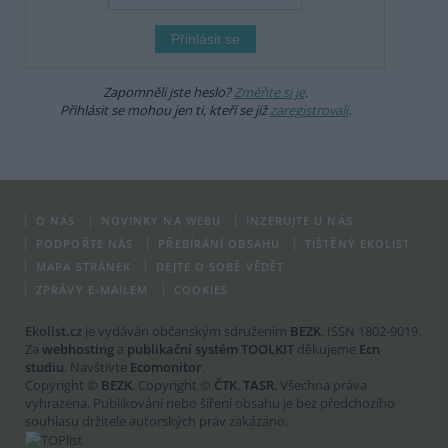
Zapomněli jste heslo?
Změňte si je
.
Přihlásit se mohou jen ti, kteří se již
zaregistrovali
.
O NÁS
NOVINKY NA WEBU
INZERUJTE U NÁS
PODPOŘTE NÁS
PŘEBÍRÁNÍ OBSAHU
TIŠTĚNÝ EKOLIST
MAPA STRÁNEK
DEJTE O SOBĚ VĚDĚT
ZPRÁVY E-MAILEM
COOKIES
Ekolist.cz
je vydáván občanským sdružením
BEZK
. ISSN 1802-9019.
Za
webhosting
a
publikační systém TOOLKIT
děkujeme
Ecn
studiu
. Navštivte
Ecomonitor
.
Copyright ©
BEZK
. Copyright ©
ČTK
,
TASR
. Všechna práva
vyhrazena. Publikování nebo šíření obsahu je bez předchozího
souhlasu držitele autorských práv zakázáno.