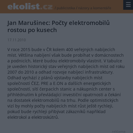
☰
/
publicistika
/
názory a komentáře
Jan Marušinec: Počty elektromobilů
rostou po kusech
17.11.2010
V roce 2015 bude v ČR kolem 400 veřejných nabíjecích
míst. Většina nabíjení však bude probíhat v domácnostech
a podnicích, které budou elektromobily vlastnit. V tabulce
je uveden historický stav veřejných nabíjecích míst od roku
2007 do 2010 a odhad rozvoje nabíjecí infrastruktury.
Odhad vychází z plánů výstavby nabíjecích míst
společností ČEZ, PRE a E.ON a dalších energetických
společností, sítí čerpacích stanic a nákupních center s
přihlédnutím k převládající investiční opatrnosti a čekání
na dostatek elektromobilů na trhu. Podle optimistických
vizí by mohly počty nabíjecích míst růst ještě rychleji,
pokud bude rychleji přibývat zákazníků například
elektrokol a elektroskútrů.
reklama