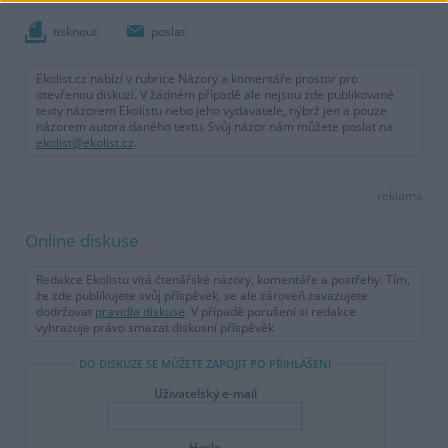
tisknout
poslat
Ekolist.cz nabízí v rubrice Názory a komentáře prostor pro
otevřenou diskuzi. V žádném případě ale nejsou zde publikované
texty názorem Ekolistu nebo jeho vydavatele, nýbrž jen a pouze
názorem autora daného textu. Svůj názor nám můžete poslat na
ekolist@ekolist.cz
.
reklama
Online diskuse
Redakce Ekolistu vítá čtenářské názory, komentáře a postřehy. Tím,
že zde publikujete svůj příspěvek, se ale zároveň zavazujete
dodržovat
pravidla diskuse
. V případě porušení si redakce
vyhrazuje právo smazat diskusní příspěvěk
DO DISKUZE SE MŮŽETE ZAPOJIT PO PŘIHLÁŠENÍ
Uživatelský e-mail
Heslo