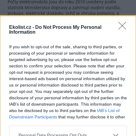
Počty elektromobilů jsou do roku 2010 uvedeny podle
statistik Ministerstva dopravy a zahrnují osobní vozidla,
pickupy, elektrické dodávky, jichž je zhruba polovina, a
také 4 elektrobusy.
Ekolist.cz -
Do Not Process My Personal
Počty elektromobilů v současné době rostou velmi pomalu
Information
prakticky pouze kusovým dovozem ojetých elektromobilů
ze zahraničí. V roce 2010 však začal prodej přestaveb
společnosti EVC group na platformách Smart, Roomster a
If you wish to opt-out of the sale, sharing to third parties, or
Superb a začaly se prodávat elektromobily Tarzari Zero (4
processing of your personal or sensitive information for
prodané kusy), Tesla Roadster (2 prodané kusy), Tesla
targeted advertising by us, please use the below opt-out
model S (3 objednávky), přestavby Fiatů od italské firmy
section to confirm your selection. Please note that after your
MicroWett (2 kusy). V roce 2011 se očekává v ČR veřejný
opt-out request is processed you may continue seeing
prodej elektromobilů PSA Citroen C-Zero, Peugeot iOn,
interest-based ads based on personal information utilized by
které využívají technologie Mitsubishi, a prodej nové
us or personal information disclosed to third parties prior to
generace elektromobilů Renault Kangoo a Fluence.
your opt-out. You may separately opt-out of the further
Pokles ceny elektromobilů způsobený růstem výroby
disclosure of your personal information by third parties on the
akumulátorů a elektroniky postupně otevře tento trh i
IAB’s list of downstream participants. This information may
méně majetným zákazníkům, které lákají nízké provozní
also be disclosed by us to third parties on the
IAB’s List of
náklady při individuálním cestování na krátké vzdálenosti.
Downstream Participants
that may further disclose it to other
third parties.
reklama
Personal Data Processing Opt Outs