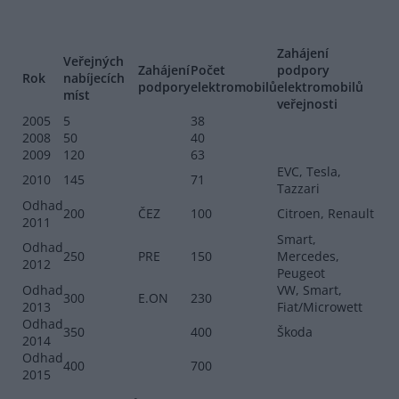
Zahájení
Veřejných
Zahájení
Počet
podpory
Rok
nabíjecích
podpory
elektromobilů
elektromobilů
míst
veřejnosti
2005
5
38
2008
50
40
2009
120
63
EVC, Tesla,
2010
145
71
Tazzari
Odhad
200
ČEZ
100
Citroen, Renault
2011
Smart,
Odhad
250
PRE
150
Mercedes,
2012
Peugeot
Odhad
VW, Smart,
300
E.ON
230
2013
Fiat/Microwett
Odhad
350
400
Škoda
2014
Odhad
400
700
2015