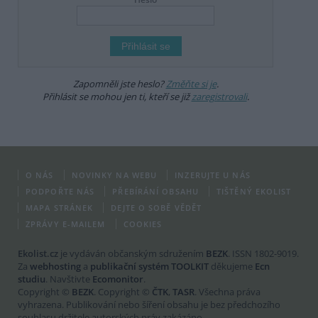
Zapomněli jste heslo?
Změňte si je
.
Přihlásit se mohou jen ti, kteří se již
zaregistrovali
.
O NÁS
NOVINKY NA WEBU
INZERUJTE U NÁS
PODPOŘTE NÁS
PŘEBÍRÁNÍ OBSAHU
TIŠTĚNÝ EKOLIST
MAPA STRÁNEK
DEJTE O SOBĚ VĚDĚT
ZPRÁVY E-MAILEM
COOKIES
Ekolist.cz
je vydáván občanským sdružením
BEZK
. ISSN 1802-9019.
Za
webhosting
a
publikační systém TOOLKIT
děkujeme
Ecn
studiu
. Navštivte
Ecomonitor
.
Copyright ©
BEZK
. Copyright ©
ČTK
,
TASR
. Všechna práva
vyhrazena. Publikování nebo šíření obsahu je bez předchozího
souhlasu držitele autorských práv zakázáno.