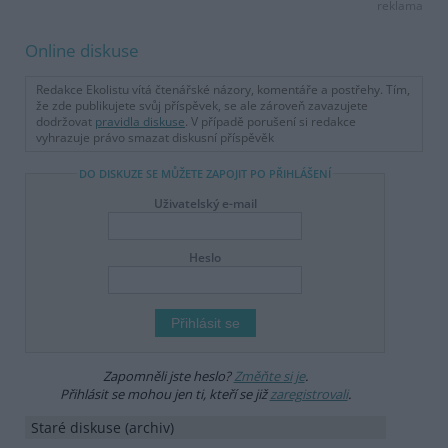
reklama
Online diskuse
Redakce Ekolistu vítá čtenářské názory, komentáře a postřehy. Tím,
že zde publikujete svůj příspěvek, se ale zároveň zavazujete
dodržovat
pravidla diskuse
. V případě porušení si redakce
vyhrazuje právo smazat diskusní příspěvěk
DO DISKUZE SE MŮŽETE ZAPOJIT PO PŘIHLÁŠENÍ
Uživatelský e-mail
Heslo
Zapomněli jste heslo?
Změňte si je
.
Přihlásit se mohou jen ti, kteří se již
zaregistrovali
.
Staré diskuse (archiv)