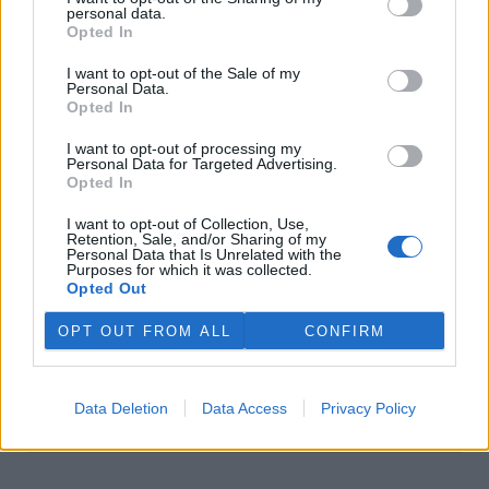
personal data.
Opted In
I want to opt-out of the Sale of my
Personal Data.
Opted In
I want to opt-out of processing my
Personal Data for Targeted Advertising.
Opted In
I want to opt-out of Collection, Use,
Retention, Sale, and/or Sharing of my
Libor Ambrozek
Personal Data that Is Unrelated with the
Purposes for which it was collected.
Autor je ministr životního prostředí a poslanec KDU-ČSL
Opted Out
tisknout
poslat
OPT OUT FROM ALL
CONFIRM
Ekolist.cz nabízí v rubrice Názory a komentáře prostor pro
otevřenou diskuzi. V žádném případě ale nejsou zde publikované
texty názorem Ekolistu nebo jeho vydavatele, nýbrž jen a pouze
Data Deletion
Data Access
Privacy Policy
názorem autora daného textu. Svůj názor nám můžete poslat na
ekolist@ekolist.cz
.