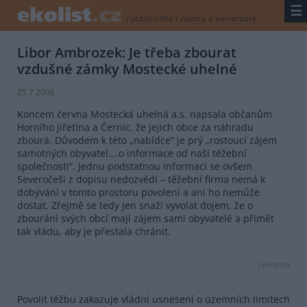
☰
/
publicistika
/
názory a komentáře
Libor Ambrozek: Je třeba zbourat
vzdušné zámky Mostecké uhelné
25.7.2006
Koncem června Mostecká uhelná a.s. napsala občanům
Horního Jiřetína a Černic, že jejich obce za náhradu
zbourá. Důvodem k této „nabídce“ je prý „rostoucí zájem
samotných obyvatel….o informace od naší těžební
společnosti“. Jednu podstatnou informaci se ovšem
Severočeši z dopisu nedozvědí – těžební firma nemá k
dobývání v tomto prostoru povolení a ani ho nemůže
dostat. Zřejmě se tedy jen snaží vyvolat dojem, že o
zbourání svých obcí mají zájem sami obyvatelé a přimět
tak vládu, aby je přestala chránit.
reklama
Povolit těžbu zakazuje vládní usnesení o územních limitech