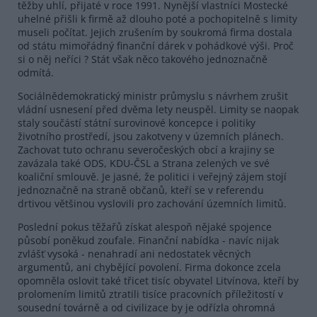
těžby uhlí, přijaté v roce 1991. Nynější vlastníci Mostecké
uhelné přišli k firmě až dlouho poté a pochopitelně s limity
museli počítat. Jejich zrušením by soukromá firma dostala
od státu mimořádný finanční dárek v pohádkové výši. Proč
si o něj neříci ? Stát však něco takového jednoznačně
odmítá.
Sociálnědemokratický ministr průmyslu s návrhem zrušit
vládní usnesení před dvěma lety neuspěl. Limity se naopak
staly součástí státní surovinové koncepce i politiky
životního prostředí, jsou zakotveny v územních plánech.
Zachovat tuto ochranu severočeských obcí a krajiny se
zavázala také ODS, KDU-ČSL a Strana zelených ve své
koaliční smlouvě. Je jasné, že politici i veřejný zájem stojí
jednoznačně na straně občanů, kteří se v referendu
drtivou většinou vyslovili pro zachování územních limitů.
Poslední pokus těžařů získat alespoň nějaké spojence
působí poněkud zoufale. Finanční nabídka - navíc nijak
zvlášť vysoká - nenahradí ani nedostatek věcných
argumentů, ani chybějící povolení. Firma dokonce zcela
opomněla oslovit také třicet tisíc obyvatel Litvínova, kteří by
prolomením limitů ztratili tisíce pracovních příležitostí v
sousední továrně a od civilizace by je odřízla ohromná