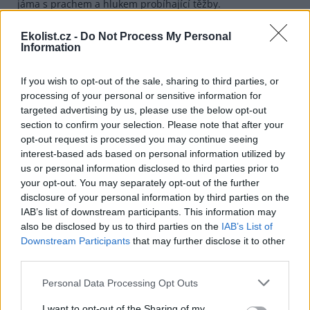
jáma s prachem a hlukem probíhající těžby.
Stát ale chrání nejen domy a pozemky místních obyvatel,
Ekolist.cz -
Do Not Process My Personal
ale také poslední zbytky zachovalé krajiny kolem. Chrání i
Information
uhelné ložisko v podzemí - příští generace jej jistě dokáží
využít účelněji a bez zničení sídel a krajiny na povrchu.
Vládní usnesení platí a severočeské obce se bourat
If you wish to opt-out of the sale, sharing to third parties, or
nebudou. Jestli je nyní potřeba něco zbourat – pak to jsou
processing of your personal or sensitive information for
vzdušné zámky Mostecké uhelné.
targeted advertising by us, please use the below opt-out
section to confirm your selection. Please note that after your
Článek vyšel v MFD, 17. 7. 2006
opt-out request is processed you may continue seeing
interest-based ads based on personal information utilized by
reklama
us or personal information disclosed to third parties prior to
your opt-out. You may separately opt-out of the further
disclosure of your personal information by third parties on the
IAB’s list of downstream participants. This information may
also be disclosed by us to third parties on the
IAB’s List of
Downstream Participants
that may further disclose it to other
third parties.
Personal Data Processing Opt Outs
I want to opt-out of the Sharing of my