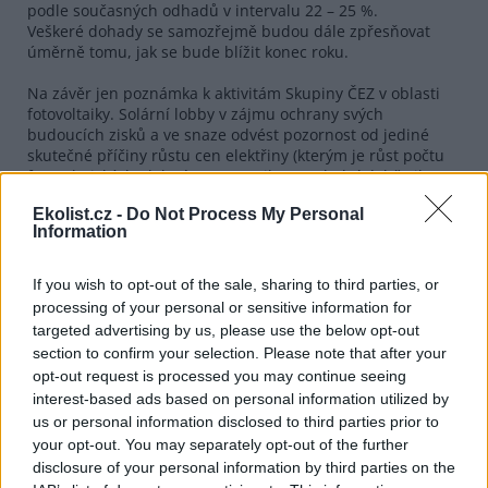
podle současných odhadů v intervalu 22 – 25 %.
Veškeré dohady se samozřejmě budou dále zpřesňovat
úměrně tomu, jak se bude blížit konec roku.
Na závěr jen poznámka k aktivitám Skupiny ČEZ v oblasti
fotovoltaiky. Solární lobby v zájmu ochrany svých
budoucích zisků a ve snaze odvést pozornost od jediné
skutečné příčiny růstu cen elektřiny (kterým je růst počtu
fotovoltaických elektráren) spustila v poslední době silnou
mediální kampaň, které v sobě bohužel nese i prvky
Ekolist.cz -
Do Not Process My Personal
dezinformací a klamání veřejnosti.
Information
Je proto na místě zdůraznit, že Skupina ČEZ vlastní projekty
fotovoltaických elektráren nerozvíjí. Naše aktivita se
omezuje pouze na nákup projektů, které mají všechna
If you wish to opt-out of the sale, sharing to third parties, or
povolení, je jasné, že vzniknou a je jen otázka, kdo je koupí.
processing of your personal or sensitive information for
Jelikož jde o jistou investici, pak vždy při nákupu soutěžíme
targeted advertising by us, please use the below opt-out
i s celou řadou zahraničních investorů. Podle našeho
section to confirm your selection. Please note that after your
naprostého přesvědčení je pro občany ČR lepší, pokud se
opt-out request is processed you may continue seeing
zisk občanům ze 70 procent vrátí zpět přes vlastnictví v
interest-based ads based on personal information utilized by
ČEZ, než zcela odteče do zahraničí, jak si přejí jiní.
us or personal information disclosed to third parties prior to
Podíl ČEZ na trhu na konci roku bude stále v jednotkách
your opt-out. You may separately opt-out of the further
procent, řádově bychom mohli provozovat solární
disclosure of your personal information by third parties on the
elektrárny o instalovaném výkonu řádově 100 +- 30 MW.