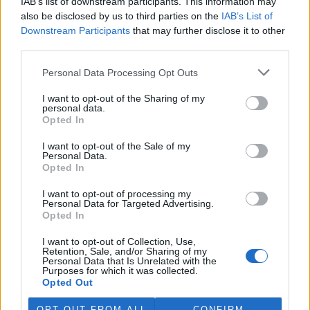
IAB’s list of downstream participants. This information may
also be disclosed by us to third parties on the
IAB’s List of
Naším záměrem není zisk pozice lídra trhu, jde nám spíše
Downstream Participants
that may further disclose it to other
o celkovou podporu fotovoltaického oboru ve smyslu vývoje
third parties.
a výzkumu. To by do budoucna mělo znamenat zvýšení
účinnosti zařízení. To bude souběžně se snižováním
Personal Data Processing Opt Outs
výkupních cen elektřiny z FVE znamenat i standardizaci
podmínek na trhu a větší konkurenceschopnost FVE.
I want to opt-out of the Sharing of my
personal data.
Narozdíl od solárních zlatokopů, kteří se omezují pouze na
Opted In
využití současných výhodných podmínek na trhu, je
angažovanosti Skupiny ČEZ v rámci oblasti fotovoltaických
I want to opt-out of the Sale of my
Personal Data.
zdrojů podstatně širší. Jde zejména o podporu výzkumu a
Opted In
testování nových technologií, které by měly přinést v
budoucnu vyšší účinnost těchto zařízení. Jedním z prvních
I want to opt-out of processing my
kroků je proto společný projekt s firmou ELMARCO, jehož
Personal Data for Targeted Advertising.
cílem bude zavedení ekonomicky výhodných solárních
Opted In
panelů, které jako první na světě k výrobě energie využívají
nanovláken. První etapou je testování těchto panelů v
I want to opt-out of Collection, Use,
reálných podmínkách a porovnání výkonu klasických
Retention, Sale, and/or Sharing of my
Personal Data that Is Unrelated with the
křemíkových a nových „nanovlákenných“ panelů,
Purposes for which it was collected.
založených na technologii vyvíjené firmou ELMARCO.
Opted Out
Současně chceme vzájemnou spoluprací ověřit
ekonomickou výhodnost tohoto nového způsobu výroby
OPT OUT FROM ALL
CONFIRM