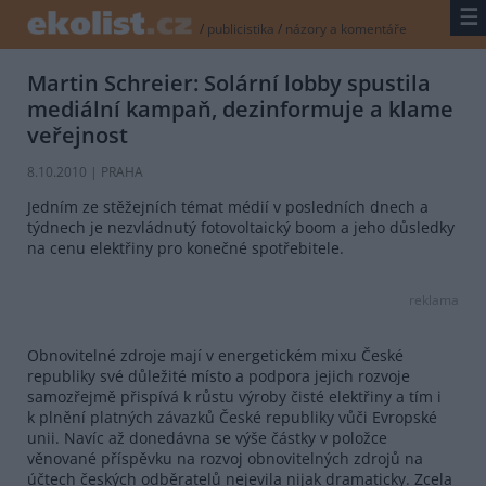
☰
/
publicistika
/
názory a komentáře
Martin Schreier: Solární lobby spustila
mediální kampaň, dezinformuje a klame
veřejnost
8.10.2010 | PRAHA
Jedním ze stěžejních témat médií v posledních dnech a
týdnech je nezvládnutý fotovoltaický boom a jeho důsledky
na cenu elektřiny pro konečné spotřebitele.
reklama
Obnovitelné zdroje mají v energetickém mixu České
republiky své důležité místo a podpora jejich rozvoje
samozřejmě přispívá k růstu výroby čisté elektřiny a tím i
k plnění platných závazků České republiky vůči Evropské
unii. Navíc až donedávna se výše částky v položce
věnované příspěvku na rozvoj obnovitelných zdrojů na
účtech českých odběratelů nejevila nijak dramaticky. Zcela