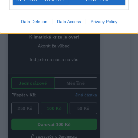
„zelené energie“.
reklama
Data Deletion
Data Access
Privacy Policy