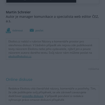
Martin Schreier
Autor je manager komunikace a specialista web editor ČEZ,
a.s.
tisknout
poslat
Ekolist.cz nabízí v rubrice Názory a komentáře prostor pro
otevřenou diskuzi. V žádném případě ale nejsou zde publikované
texty názorem Ekolistu nebo jeho vydavatele, nýbrž jen a pouze
názorem autora daného textu. Svůj názor nám můžete poslat na
ekolist@ekolist.cz
.
reklama
Online diskuse
Redakce Ekolistu vítá čtenářské názory, komentáře a postřehy. Tím,
že zde publikujete svůj příspěvek, se ale zároveň zavazujete
dodržovat
pravidla diskuse
. V případě porušení si redakce
vyhrazuje právo smazat diskusní příspěvěk