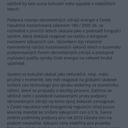
odlišně by tato suma bohužel měla vypadat v nejbližších
letech.
Podpora rozvoje obnovitelných zdrojů energie v České
republice nastartovaná zákonem 180 / 2005 Sb. se
rozhodně v prvních letech ukázala jako v podstatě fungující
systém, který dokázal reagovat na realitu a korigovat
nastavení výkupních cen. Výsledkem byl relativně
rovnoměrný nárůst instalovaných výkonů všech v tuzemsku
podporovaných forem obnovitelných zdrojů a postupné
zvyšování podílu výroby čisté energie na celkové hrubé
spotřebě.
Systém se bohužel ukázal jako nefunkční, resp. málo
pružný v momentě, kdy měl reagovat na globální skokové
snížení cen technologií pro výrobu elektřiny ze slunečního
záření, které se propadly o desítky procent. Zatímco ve
většině zemí s podobně nastavenými prvky podpory
obnovitelných zdrojů na tento vývoj dokázali zareagovat,
v České republice měl Energetický regulační úřad pouze
klasický mandát ke snížení výkupních cen o 5 %. Šance
změnit podmínky podpory pro rok 2010 zůstala loni na
podzim nevyužita. Výkupní ceny elektřiny pro projekty