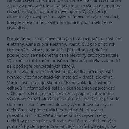
fotovoltaických elektráren dokončené v letošním roce proto
zůstaly v podstatě identické jako loni. To vše za dramaticky
nižších nákladů na straně developerů. Výsledkem je
dramatický rozvoj počtu a výkonu fotovoltaických instalací,
který je zcela mimo realitu přírodních podmínek České
republiky.
Paralelně pak růst fotovoltaických instalací tlačí na růst cen
elektřiny. Cena silové elektřiny, kterou ČEZ pro příští rok
rozhodně nezdraží, je bohužel jen jednou z položek
podílejících se na konečné ceně elektřiny pro spotřebitele.
Výrazně se totiž změní právě zmiňovaná položka vztahující
se k podpoře obnovitelných zdrojů.
Nyní je vše pouze záležitostí matematiky, přičemž platí
rovnice: více fotovoltaických instalací = dražší elektřina.
V tuto chvíli pracuje Skupina ČEZ na základě vlastních
odhadů i informací od dalších distribučních společností
v ČR spíše s kritičtějším scénářem vývoje instalovaného
výkonu ve fotovoltaických elektrárnách, který v ČR přibude
do konce roku. Nově instalovaný výkon fotovoltaických
elektráren by podle našich odhadů měl letos v ČR
přesáhnout 1 800 MW a znamenat tak zvýšení ceny
elektřiny pro domácnosti o zhruba 18 procent. U velkých
podniků by šlo o ještě dramatičtější nárůst pohybující se